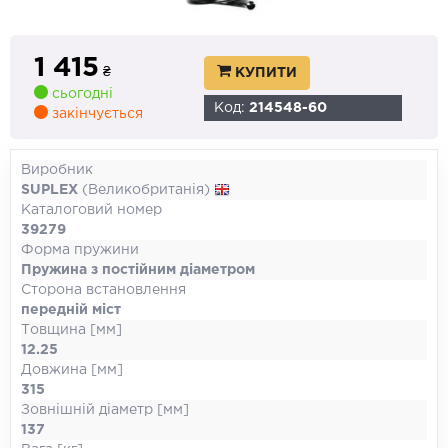
1 415
₴
КУПИТИ
сьогодні
Код:
214548-60
закінчується
Виробник
SUPLEX
(Великобританія)
Каталоговий номер
39279
Форма пружини
Пружина з постійним діаметром
Сторона встановлення
передній міст
Товщина [мм]
12.25
Довжина [мм]
315
Зовнішній діаметр [мм]
137