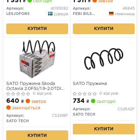
1 551
1 511
₴
сьогодні
₴
завтра
Артикул:
4095082
Артикул:
46845
LESJOFORS
FEBI BILSTEIN
Швеція
Німеччина
КУПИТИ
КУПИТИ
SATO Пружина Skoda
SATO Пружина
Octavia 2.0FSI/1.9-2.0TDI
04-
0 відгуків
0 відгуків
640
734
₴
завтра
₴
сьогодні
закінчується
Артикул:
CS2642F
SATO TECH
Артикул:
CS2418F
SATO TECH
КУПИТИ
КУПИТИ