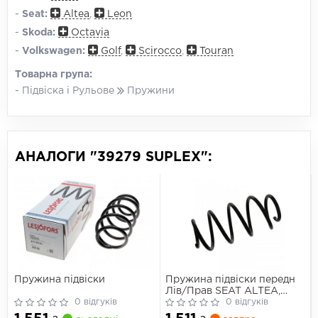
-
Seat:
Altea
,
Leon
-
Skoda:
Octavia
-
Volkswagen:
Golf
,
Scirocco
,
Touran
Товарна група:
- Підвіска і Рульове
Пружини
АНАЛОГИ "39279 SUPLEX":
Пружина підвіски
Пружина підвіски передн
Лів/Прав SEAT ALTEA,
0 відгуків
TOLEDO III 1.6 03.04-03.10
0 відгуків