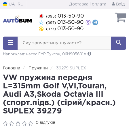
UA
RU
Доставка і оплата
Вхід
013-50-90
(095)
013-50-90
(097)
013-50-90
(073)
Яку запчастину шукаєте?
Наприклад: насос ГУР Туксон, 06H905601A
Головна
Пружини
39279 SUPLEX
VW пружина передня
L=315mm Golf V,VI,Touran,
Audi A3,Skoda Octavia III
(спорт.підв.) (сірий/красн.)
SUPLEX 39279
0 відгуків