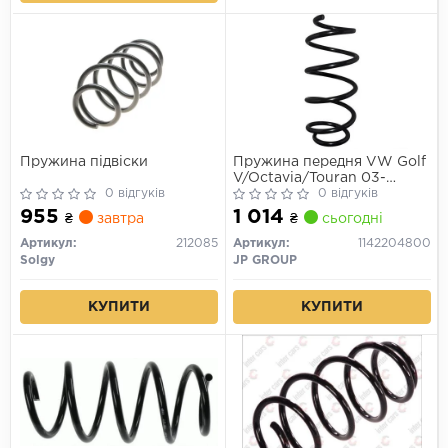
Пружина підвіски
Пружина передня VW Golf
V/Octavia/Touran 03-
0 відгуків
(підсилена)
0 відгуків
955
1 014
₴
завтра
₴
сьогодні
Артикул:
212085
Артикул:
1142204800
Solgy
JP GROUP
КУПИТИ
КУПИТИ