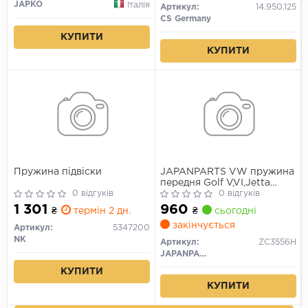
JAPKO
Італія
Артикул:
14.950.125
CS Germany
КУПИТИ
КУПИТИ
Пружина підвіски
JAPANPARTS VW пружина
передня Golf V,VI,Jetta
0 відгуків
III,IV,Scirocco 03-
0 відгуків
1 301
960
₴
термін 2 дн.
₴
сьогодні
закінчується
Артикул:
5347200
NK
Артикул:
ZC3556H
JAPANPARTS
КУПИТИ
КУПИТИ