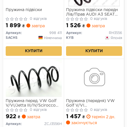
Пружина підвіски
Пружина підвіски передн
Лів/Прав AUDI A3 SEAT
0 відгуків
ALTEA XL, TOLEDO III VW
0 відгуків
GOLF V 1.4/1.6/1.9D 05.03-
1 899
1 526
₴
завтра
₴
завтра
11.10
Артикул:
998 411
Артикул:
RH3556
SACHS
KYB
Німеччина
Японія
КУПИТИ
КУПИТИ
Пружина перед. VW Golf
Пружина (передня) VW
V/VI/Jetta III/IV/Scirocco
Golf V/VI
03-17
0 відгуків
1.4TSI/1.8TSI/1.9TDI/2.0FSI
0 відгуків
03-13 (унив/накл.з.ч)/Jetta
922
1 457
₴
завтра
₴
термін 2 дн.
III/IV 05-
закінчується
Артикул:
ZCJ3556H