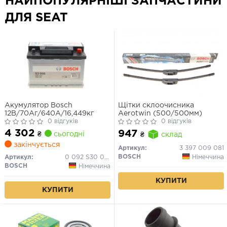
НАЙПОПУЛЯРНІШІ ЗАПЧАСТИНИ
ДЛЯ SEAT
Акумулятор Bosch
Щітки склоочисника
12В/70Аг/640А/16,449кг
Aerotwin (500/500мм)
0 відгуків
0 відгуків
4 302
947
₴
сьогодні
₴
склад
закінчується
Артикул:
3 397 009 081
BOSCH
Німеччина
Артикул:
0 092 S30 080
BOSCH
Німеччина
КУПИТИ
КУПИТИ