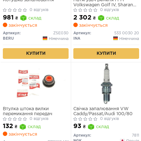
Котушка запалювання
Натягувач ременя ГРМ
Volkswagen Golf IV, Sharan
0 відгуків
Skoda Octavia Audi A3, A4,
0 відгуків
A6
981
2 302
₴
склад
₴
склад
закінчується
закінчується
Артикул:
ZSE030
Артикул:
533 0030 20
BERU
INA
Німеччина
Німеччина
КУПИТИ
КУПИТИ
Втулка штока вилки
Свічка запалювання VW
перемикання передач
Caddy/Passat/Audi 100/80
0 відгуків
0 відгуків
132
93
₴
склад
₴
склад
закінчується
Артикул:
7811
NGK
Японія