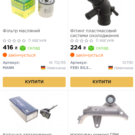
Фільтр масляний
Фітинг пластмасовий
системи охолодження
0 відгуків
0 відгуків
416
224
₴
склад
₴
склад
закінчується
закінчується
Артикул:
W 712/95
Артикул:
107181
MANN
FEBI BILSTEIN
Німеччина
Німеччина
КУПИТИ
КУПИТИ