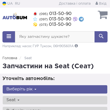
UA
RU
Доставка і оплата
Вхід
013-50-90
(095)
013-50-90
(097)
013-50-90
(073)
Яку запчастину шукаєте?
Наприклад: насос ГУР Туксон, 06H905601A
Головна
Seat
Запчастини на Seat (Сеат)
Уточніть автомобіль:
Виберіть рік
Seat