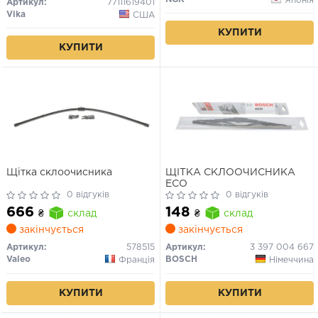
Артикул:
77111619401
Vika
США
КУПИТИ
КУПИТИ
Щітка склоочисника
ЩІТКА СКЛООЧИСНИКА
ECO
0 відгуків
0 відгуків
666
148
₴
склад
₴
склад
закінчується
закінчується
Артикул:
578515
Артикул:
3 397 004 667
Valeo
BOSCH
Франція
Німеччина
КУПИТИ
КУПИТИ