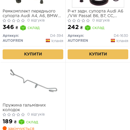
Ремкомплект переднього
Р-кт задн. супорта Audi A6
супорта Audi A4, A6, BMW
/VW Passat B6, B7, CC,
5/7, Citroen C5, Ford
0 відгуків
Tiguan (41mm)
0 відгуків
Galaxy/Mondeo (60мм)
346
242
₴
склад
₴
склад
Артикул:
D4-394
Артикул:
D4-1630
AUTOFREN
AUTOFREN
Іспанія
Іспанія
КУПИТИ
КУПИТИ
Пружина гальмівних
колодок
0 відгуків
189
₴
склад
закінчується