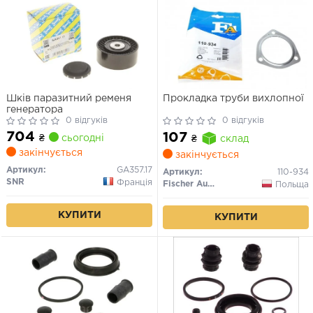
Шків паразитний ременя
Прокладка труби вихлопної
генератора
0 відгуків
0 відгуків
704
107
₴
сьогодні
₴
склад
закінчується
закінчується
Артикул:
GA357.17
Артикул:
110-934
SNR
Франція
Fischer Automotive One (FA1)
Польща
КУПИТИ
КУПИТИ