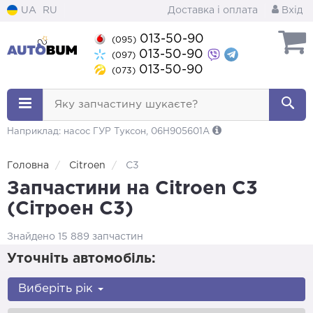
UA
RU
Доставка і оплата
Вхід
013-50-90
(095)
013-50-90
(097)
013-50-90
(073)
Яку запчастину шукаєте?
Наприклад: насос ГУР Туксон, 06H905601A
Головна
Citroen
C3
Запчастини на Citroen C3
(Сітроен С3)
Знайдено 15 889 запчастин
Уточніть автомобіль:
Виберіть рік