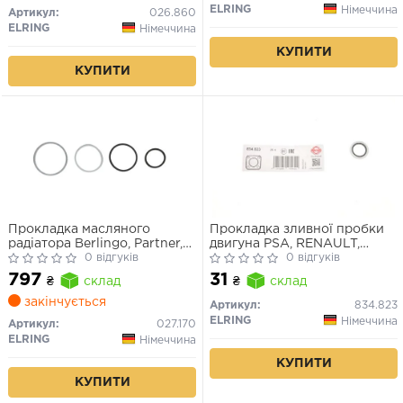
ELRING
Німеччина
Артикул:
026.860
ELRING
Німеччина
КУПИТИ
КУПИТИ
Прокладка масляного
Прокладка зливної пробки
радіатора Berlingo, Partner,
двигуна PSA, RENAULT,
Nemo 1.4/1.6 HDi (комплект)
0 відгуків
VOLVO 16.7X24X1.5
0 відгуків
797
31
₴
склад
₴
склад
закінчується
Артикул:
834.823
ELRING
Німеччина
Артикул:
027.170
ELRING
Німеччина
КУПИТИ
КУПИТИ