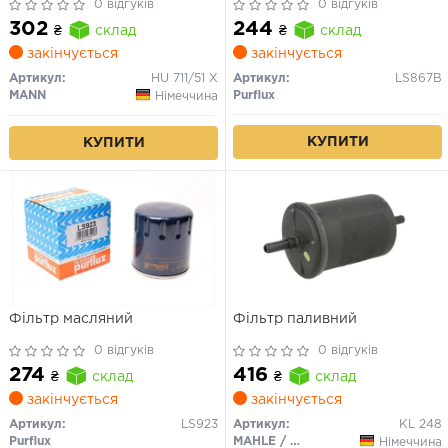
0 відгуків
0 відгуків
302
244
₴
склад
₴
склад
закінчується
закінчується
Артикул:
HU 711/51 X
Артикул:
LS867B
MANN
Purflux
Німеччина
КУПИТИ
КУПИТИ
Фільтр масляний
Фільтр паливний
0 відгуків
0 відгуків
274
416
₴
склад
₴
склад
закінчується
закінчується
Артикул:
LS923
Артикул:
KL 248
Purflux
MAHLE / KNECHT
Німеччина