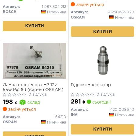
закінчується
Артикул:
1 987 302 213
BOSCH
Німеччина
Артикул:
2825DWP-02B
OSRAM
Німеччина
КУПИТИ
КУПИТИ
Лампа галогенова H7 12v
Гідрокомпенсатор
55w Px26d (вир-во OSRAM)
0 відгуків
0 відгуків
281
198
₴
сьогодні
₴
склад
закінчується
Артикул:
420 0086 10
INA
Німеччина
Артикул:
64210
OSRAM
Німеччина
КУПИТИ