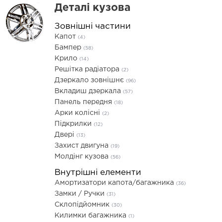
Деталі кузова
Зовнішні частини
Капот
(4)
Бампер
(58)
Крило
(14)
Решітка радіатора
(2)
Дзеркало зовнішнє
(96)
Вкладиш дзеркала
(57)
Панель передня
(18)
Арки колісні
(2)
Підкрилки
(12)
Двері
(13)
Захист двигуна
(19)
Молдінг кузова
(56)
Внутрішні елементи
Амортизатори капота/багажника
(36)
Замки / Ручки
(31)
Склопідйомник
(30)
Килимки багажника
(1)