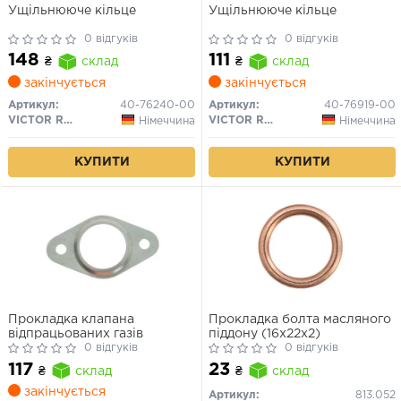
Ущільнююче кільце
Ущільнююче кільце
0 відгуків
0 відгуків
148
111
₴
склад
₴
склад
закінчується
закінчується
Артикул:
40-76240-00
Артикул:
40-76919-00
VICTOR REINZ
VICTOR REINZ
Німеччина
Німеччина
КУПИТИ
КУПИТИ
Прокладка клапана
Прокладка болта масляного
відпрацьованих газів
піддону (16x22x2)
0 відгуків
0 відгуків
117
23
₴
склад
₴
склад
закінчується
Артикул:
813.052