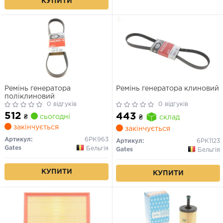
КУПИТИ
Ремінь генератора
Ремінь генератора клиновий
поліклиновий
0 відгуків
0 відгуків
512
443
₴
сьогодні
₴
склад
закінчується
закінчується
Артикул:
6PK963
Артикул:
6PK1123
Gates
Бельгія
Gates
Бельгія
КУПИТИ
КУПИТИ