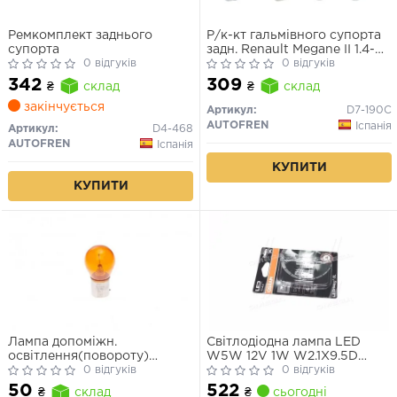
Ремкомплект заднього
Р/к-кт гальмівного супорта
супорта
задн. Renault Megane II 1.4-
0 відгуків
2.0D 03-
0 відгуків
342
309
₴
склад
₴
склад
закінчується
Артикул:
D7-190C
AUTOFREN
Іспанія
Артикул:
D4-468
AUTOFREN
Іспанія
КУПИТИ
КУПИТИ
Лампа допоміжн.
Світлодіодна лампа LED
освітлення(повороту)
W5W 12V 1W W2.1X9.5D
BOSCH 12V 21W PY21W PURE
0 відгуків
LEDriving SL (blister 2шт)
0 відгуків
LIGHT РY21W 12V (жовта)
(вир-во OSRAM)
522
50
₴
сьогодні
₴
склад