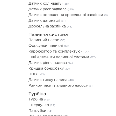
Датчик колінвалу
(158)
Датчик распредвала
(125)
Датчик положення дросельної заслінки
(3)
Датчик детонації
(31)
Дросельна заслінка
(43)
Паливна система
Паливний насос
(55)
Форсунки паливні
(68)
Карбюратор та комплектуючі
(4)
Інші елементи паливної системи
(117)
Датчик рівня палива
(14)
Кришка бензобаку
(10)
ПНВТ
(13)
Датчик тиску палива
(48)
Ремкомплект паливного насосу
(3)
Турбіна
Турбіна
(49)
Інтеркулер
(29)
Патрубки
(14)