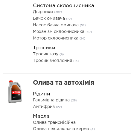
Система склоочисника
Двірники
(382)
Бачок омивача
(10)
Насос бачка омивача
(52)
Механізм склоочисника
(30)
Мотор склоочисника
(14)
Тросики
Тросик газу
(9)
Тросик зчеплення
(15)
Олива та автохімія
Рідини
Гальмівна рідина
(28)
Антифриз
(22)
Масла
Олива трансмісійна
Олива підсилювача керма
(4)