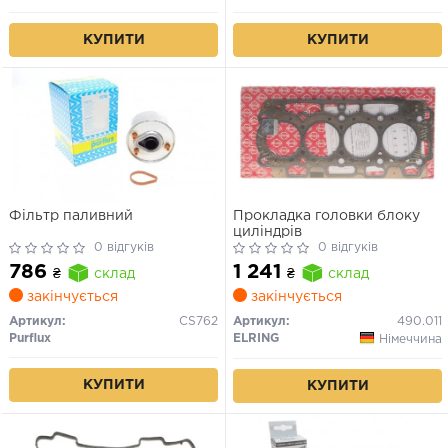
КУПИТИ
КУПИТИ
Фільтр паливний
Прокладка головки блоку
циліндрів
0 відгуків
0 відгуків
786
1 241
₴
склад
₴
склад
закінчується
закінчується
Артикул:
CS762
Артикул:
490.011
Purflux
ELRING
Німеччина
КУПИТИ
КУПИТИ