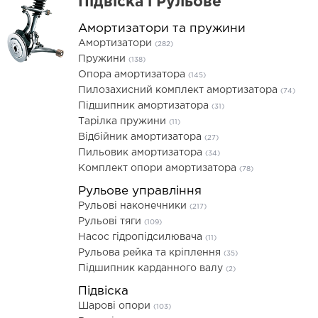
Підвіска і Рульове
Амортизатори та пружини
Амортизатори
(282)
Пружини
(138)
Опора амортизатора
(145)
Пилозахисний комплект амортизатора
(74)
Підшипник амортизатора
(31)
Тарілка пружини
(11)
Відбійник амортизатора
(27)
Пильовик амортизатора
(34)
Комплект опори амортизатора
(78)
Рульове управління
Рульові наконечники
(217)
Рульові тяги
(109)
Насос гідропідсилювача
(11)
Рульова рейка та кріплення
(35)
Підшипник карданного валу
(2)
Підвіска
Шарові опори
(103)