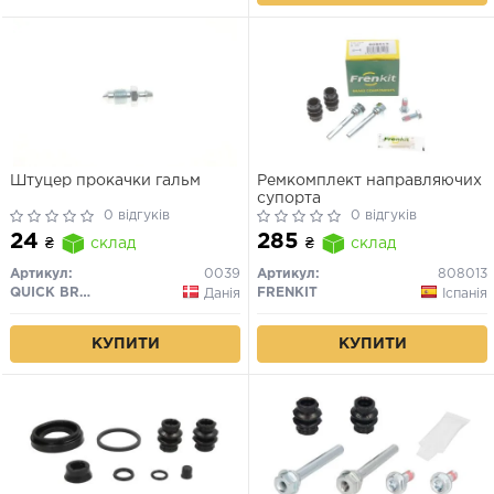
Штуцер прокачки гальм
Ремкомплект направляючих
супорта
0 відгуків
0 відгуків
24
285
₴
склад
₴
склад
Артикул:
0039
Артикул:
808013
QUICK BRAKE
FRENKIT
Данія
Іспанія
КУПИТИ
КУПИТИ