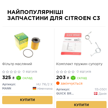
НАЙПОПУЛЯРНІШІ
ЗАПЧАСТИНИ ДЛЯ CITROEN C3
Фільтр масляний
Комплект пружин супорту
0 відгуків
0 відгуків
325
203
₴
склад
₴
склад
закінчується
Артикул:
HU 716/2 X
MANN
Німеччина
Артикул:
113-0501
QUICK BRAKE
Данія
КУПИТИ
КУПИТИ