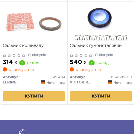
Сальник колінвалу
Сальник гумометалевий
0 відгуків
0 відгуків
314
540
₴
склад
₴
склад
закінчується
закінчується
Артикул:
315.494
Артикул:
81-41219-00
ELRING
VICTOR REINZ
Німеччина
Німеччина
КУПИТИ
КУПИТИ