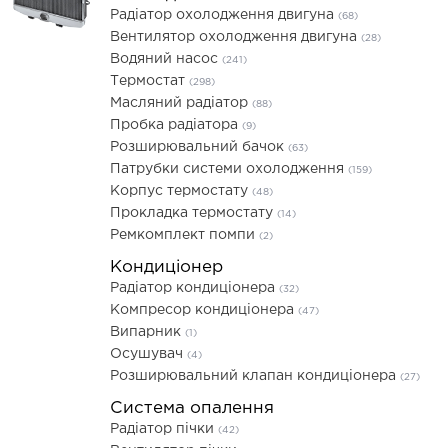
Радіатор охолодження двигуна
(68)
Вентилятор охолодження двигуна
(28)
Водяний насос
(241)
Термостат
(298)
Масляний радіатор
(88)
Пробка радіатора
(9)
Розширювальний бачок
(63)
Патрубки системи охолодження
(159)
Корпус термостату
(48)
Прокладка термостату
(14)
Ремкомплект помпи
(2)
Кондиціонер
Радіатор кондиціонера
(32)
Компресор кондиціонера
(47)
Випарник
(1)
Осушувач
(4)
Розширювальний клапан кондиціонера
(27)
Система опалення
Радіатор пічки
(42)