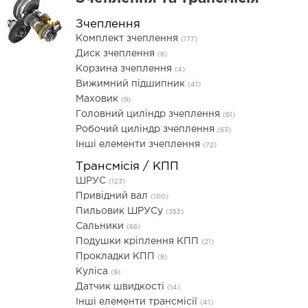
Зчеплення
Комплект зчеплення
(177)
Диск зчеплення
(8)
Корзина зчеплення
(4)
Вижимний підшипник
(41)
Маховик
(9)
Головний циліндр зчеплення
(61)
Робочий циліндр зчеплення
(63)
Інші елементи зчеплення
(72)
Трансмісія / КПП
ШРУС
(123)
Привідний вал
(100)
Пильовик ШРУСу
(352)
Сальники
(66)
Подушки кріплення КПП
(21)
Прокладки КПП
(8)
Куліса
(9)
Датчик швидкості
(14)
Інші елементи трансмісії
(41)