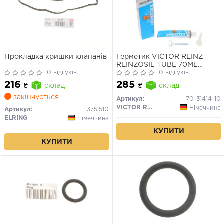
Прокладка кришки клапанів
Герметик VICTOR REINZ
REINZOSIL TUBE 70ML
0 відгуків
-50/+300 (антрацит)
0 відгуків
216
285
₴
склад
₴
склад
закінчується
Артикул:
70-31414-10
VICTOR REINZ
Німеччина
Артикул:
375.510
ELRING
Німеччина
КУПИТИ
КУПИТИ