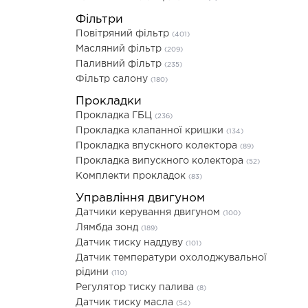
Фільтри
Повітряний фільтр
(401)
Масляний фільтр
(209)
Паливний фільтр
(235)
Фільтр салону
(180)
Прокладки
Прокладка ГБЦ
(236)
Прокладка клапанної кришки
(134)
Прокладка впускного колектора
(89)
Прокладка випускного колектора
(52)
Комплекти прокладок
(83)
Управління двигуном
Датчики керування двигуном
(100)
Лямбда зонд
(189)
Датчик тиску наддуву
(101)
Датчик температури охолоджувальної
рідини
(110)
Регулятор тиску палива
(8)
Датчик тиску масла
(54)