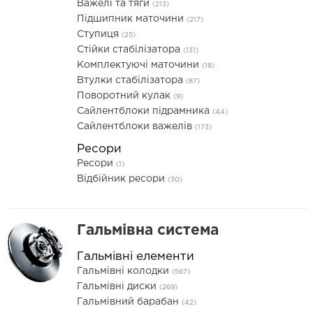
Важелі та тяги
(213)
Підшипник маточини
(217)
Ступиця
(25)
Стійки стабілізатора
(131)
Комплектуючі маточини
(18)
Втулки стабілізатора
(87)
Поворотний кулак
(9)
Сайлентблоки підрамника
(44)
Сайлентблоки важелів
(173)
Ресори
Ресори
(1)
Відбійник ресори
(30)
Гальмівна система
Гальмівні елементи
Гальмівні колодки
(567)
Гальмівні диски
(269)
Гальмівний барабан
(42)