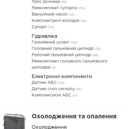
Трос ручника
(99)
Ремкомплект супорта
(179)
Вакуумний насос
(22)
Комплектуючі колодок
(94)
Супорт
(113)
Гідравліка
Гальмівний шланг
(132)
Головний гальмівний циліндр
(30)
Робочий гальмівний циліндр
(88)
Ремкомплект головного гальмівного
циліндра
(9)
Електронні компоненти
Датчик АБС
(129)
Датчик стоп сигналу
(94)
Комплектуючі АБС
(13)
Охолодження та опалення
Охолодження