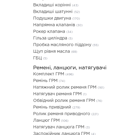
Вкладиші корінні
(43)
Вкладиші шатунні
(52)
Подушки двигуна
(170)
Напрямна клапанів
(30)
Рокер клапана
(34)
Гільза циліндра
(5)
Пробка масляного піддону
(55)
Щуп рівня масла
(69)
ГБЦ
(5)
Ремені, ланцюги, натягувачі
Комплект ГРМ
(496)
Ремінь ГРМ
(74)
Натяжний ролик ременя ГРМ
(161)
Натягувач ременя ГРМ
(1)
Обвідний ролик ременя ГРМ
(76)
Ремінь привідний
(279)
Ролик ременя приводного
(221)
Ланцюг ГРМ
(106)
Натягувач ланцюга ГРМ
(3)
Заспокійник ланцюга ГРМ
(4)