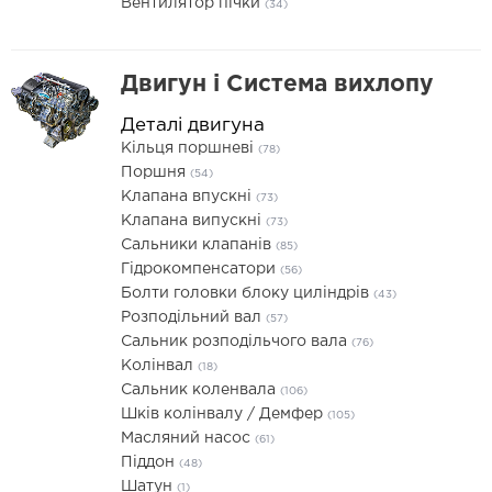
Вентилятор пічки
(34)
Двигун і Система вихлопу
Деталі двигуна
Кільця поршневі
(78)
Поршня
(54)
Клапана впускні
(73)
Клапана випускні
(73)
Сальники клапанів
(85)
Гідрокомпенсатори
(56)
Болти головки блоку циліндрів
(43)
Розподільний вал
(57)
Сальник розподільчого вала
(76)
Колінвал
(18)
Сальник коленвала
(106)
Шків колінвалу / Демфер
(105)
Масляний насос
(61)
Піддон
(48)
Шатун
(1)