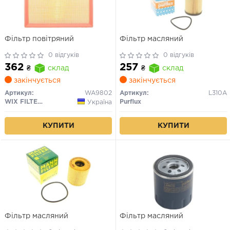
Фільтр повітряний
Фільтр масляний
0 відгуків
0 відгуків
362
257
₴
склад
₴
склад
закінчується
закінчується
Артикул:
WA9802
Артикул:
L310A
WIX FILTERS
Purflux
Україна
КУПИТИ
КУПИТИ
Фільтр масляний
Фільтр масляний