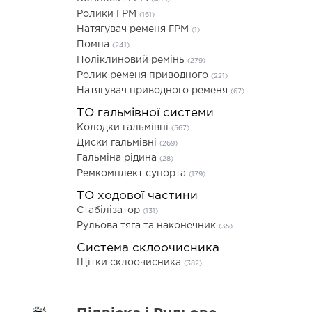
Ролики ГРМ
(161)
Натягувач ременя ГРМ
(1)
Помпа
(241)
Поліклиновий ремінь
(279)
Ролик ременя приводного
(221)
Натягувач приводного ременя
(67)
ТО гальмівної системи
Колодки гальмівні
(567)
Диски гальмівні
(269)
Гальміна рідина
(28)
Ремкомплект супорта
(179)
ТО ходової частини
Стабілізатор
(131)
Рульова тяга та наконечник
(35)
Система склоочисника
Щітки склоочисника
(382)