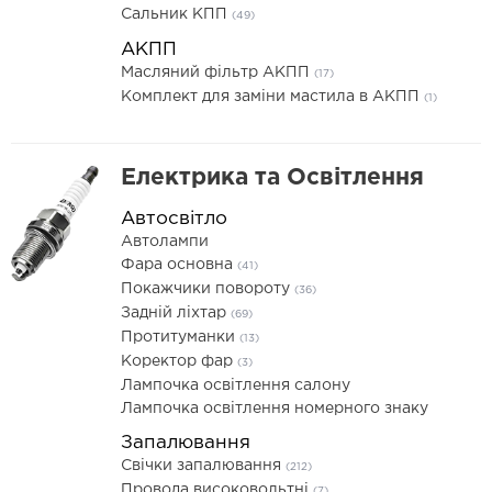
Сальник КПП
(49)
АКПП
Масляний фільтр АКПП
(17)
Комплект для заміни мастила в АКПП
(1)
Електрика та Освітлення
Автосвітло
Автолампи
Фара основна
(41)
Покажчики повороту
(36)
Задній ліхтар
(69)
Протитуманки
(13)
Коректор фар
(3)
Лампочка освітлення салону
Лампочка освітлення номерного знаку
Запалювання
Свічки запалювання
(212)
Провода високовольтні
(7)