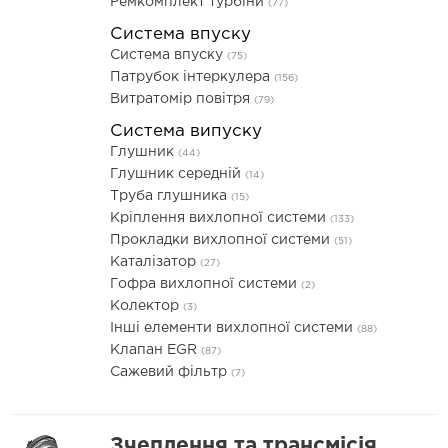
Ремкомплект турбіни
(77)
Система впуску
Система впуску
(75)
Патрубок інтеркулера
(156)
Витратомір повітря
(79)
Система випуску
Глушник
(44)
Глушник середній
(14)
Труба глушника
(15)
Кріплення вихлопної системи
(133)
Прокладки вихлопної системи
(51)
Каталізатор
(27)
Гофра вихлопної системи
(2)
Колектор
(3)
Інші елементи вихлопної системи
(88)
Клапан EGR
(87)
Сажевий фільтр
(7)
Зчеплення та трансмісія