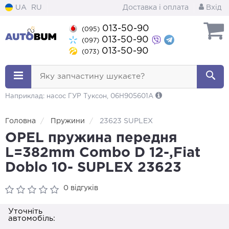
UA
RU
Доставка і оплата
Вхід
013-50-90
(095)
013-50-90
(097)
013-50-90
(073)
Яку запчастину шукаєте?
Наприклад: насос ГУР Туксон, 06H905601A
Головна
Пружини
23623 SUPLEX
OPEL пружина передня
L=382mm Combo D 12-,Fiat
Doblo 10- SUPLEX 23623
0 відгуків
Уточніть
автомобіль: