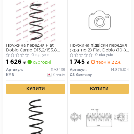
Пружина передня Fiat
Пружина підвіски передня
Doblo Cargo D13,2/155,8
(кратно 2) Fiat Doblo (10-)
L374 L/R
0 відгуків
(14.876.104) CS Germany
0 відгуків
1 626
1 745
₴
сьогодні
₴
термін 2 дн.
Артикул:
RA3438
Артикул:
14.876.104
KYB
CS Germany
Японія
КУПИТИ
КУПИТИ