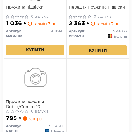
Пружина підвіски
Передня пружина підвіски
0 відгуків
0 відгуків
1 036
2 363
₴
термін 7 дн.
₴
термін 7 дн.
Артикул:
SF115MT
Артикул:
SP4033
MAGNUM TECHNOLOGY
MONROE
Бельгія
КУПИТИ
КУПИТИ
Пружина передня
Doblo/Combo 10-
(373*13,3*155)
0 відгуків
795
₴
завтра
Артикул:
SF145TP
RAISO
Швеція