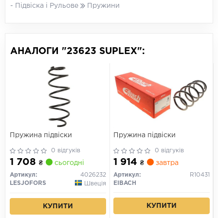
- Підвіска і Рульове
Пружини
АНАЛОГИ "23623 SUPLEX":
Пружина підвіски
Пружина підвіски
0 відгуків
0 відгуків
1 708
1 914
₴
сьогодні
₴
завтра
Артикул:
4026232
Артикул:
R10431
LESJOFORS
EIBACH
Швеція
КУПИТИ
КУПИТИ