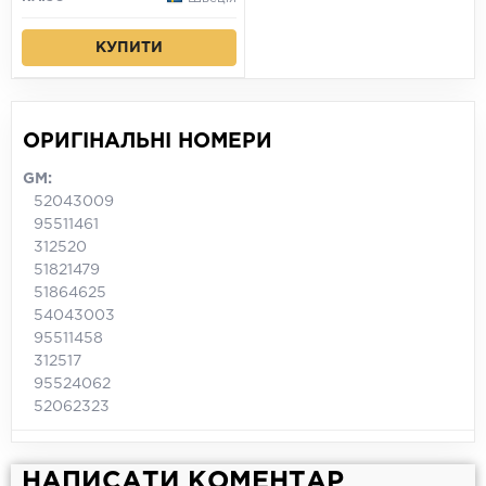
КУПИТИ
ОРИГІНАЛЬНІ НОМЕРИ
GM:
52043009
95511461
312520
51821479
51864625
54043003
95511458
312517
95524062
52062323
НАПИСАТИ КОМЕНТАР