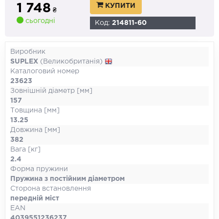
1 748
КУПИТИ
₴
сьогодні
Код:
214811-60
Виробник
SUPLEX
(Великобританія)
Каталоговий номер
23623
Зовнішній діаметр [мм]
157
Товщина [мм]
13.25
Довжина [мм]
382
Вага [кг]
2.4
Форма пружини
Пружина з постійним діаметром
Сторона встановлення
передній міст
EAN
4039551236237