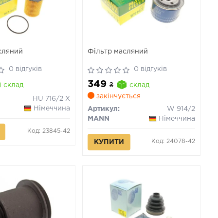
сляний
Фільтр масляний
0 відгуків
0 відгуків
349
склад
₴
склад
закінчується
HU 716/2 X
Німеччина
Артикул:
W 914/2
MANN
Німеччина
Код: 23845-42
Код: 24078-42
КУПИТИ