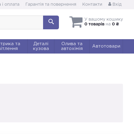
 і оплата
Гарантія та повернення
Контакти
Вхід
У вашому кошику
0 товарів
на
0 ₴
трика та
Деталі
Олива та
Автотовари
ітлення
кузова
автохімія