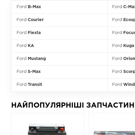
Ford
B-Max
Ford
C-Ma
Ford
Courier
Ford
Ecos
Ford
Fiesta
Ford
Focu
Ford
KA
Ford
Kuga
Ford
Mustang
Ford
Orio
Ford
S-Max
Ford
Scorp
Ford
Transit
Ford
Wind
НАЙПОПУЛЯРНІШІ ЗАПЧАСТИН