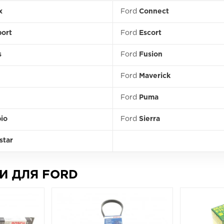
x
Ford
Connect
port
Ford
Escort
s
Ford
Fusion
Ford
Maverick
n
Ford
Puma
io
Ford
Sierra
star
И ДЛЯ FORD