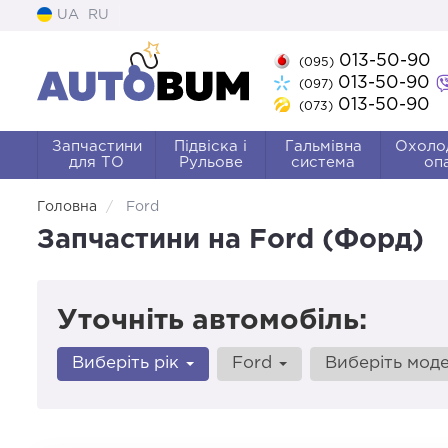
UA
RU
013-50-90
(095)
013-50-90
(097)
013-50-90
(073)
Запчастини
Підвіска і
Гальмівна
Охоло
для ТО
Рульове
система
оп
Головна
Ford
Запчастини на Ford (Форд)
Уточніть автомобіль:
Виберіть рік
Ford
Виберіть мод