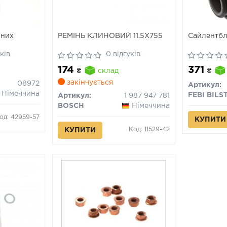
чних
РЕМІНЬ КЛИНОВИЙ 11.5X755
Сайлентбл
ків
0 відгуків
174
371
₴
склад
₴
закінчується
08972
Артикул:
Німеччина
FEBI BILS
Артикул:
1 987 947 781
BOSCH
Німеччина
од: 42959-57
КУПИТИ
Код: 11529-42
КУПИТИ