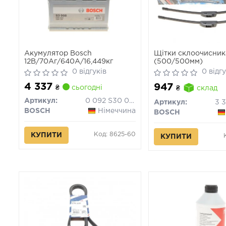
Акумулятор Bosch
Щітки склоочисник
12В/70Аг/640А/16,449кг
(500/500мм)
0 відгуків
0 відгу
4 337
947
₴
сьогодні
₴
склад
Артикул:
0 092 S30 080
Артикул:
3 
BOSCH
Німеччина
BOSCH
Код: 8625-60
КУПИТИ
КУПИТИ