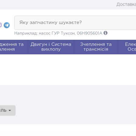
Доставка
Яку запчастину шукаєте?
Наприклад: насос ГУР Туксон, 06H905601A
дження та
Двигун і Система
Зчеплення та
Елек
алення
вихлопу
трансмісія
Осв
ель