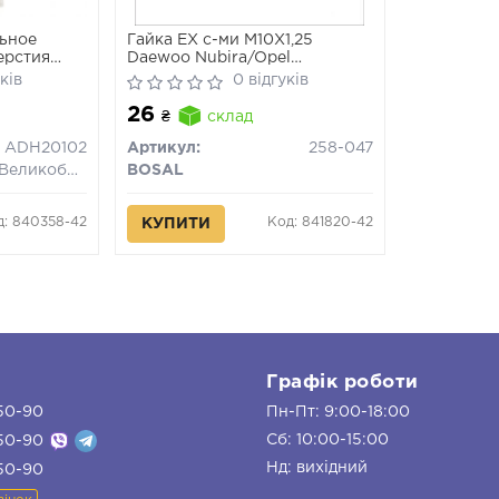
ьное
Гайка EX с-ми M10X1,25
ерстия
Daewoo Nubira/Opel
Antara/Suzuki/Nissan/Honda/Mazda
ків
0 відгуків
26
₴
склад
ADH20102
Артикул:
258-047
Великобританія
BOSAL
д: 840358-42
Код: 841820-42
КУПИТИ
и
Графік роботи
50-90
Пн-Пт: 9:00-18:00
Сб: 10:00-15:00
50-90
Нд: вихідний
50-90