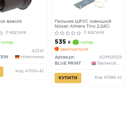
ок важіля
Пильник ШРУС зовнішній
Nissan Almera Tino 2.2dCi
0 відгуків
0 відгуків
535
склад
₴
склад
закінчується
42341
TEIN
Німеччина
Артикул:
ADM58159
BLUE PRINT
Великобританія
Код: 47000-42
Код: 63588-42
КУПИТИ