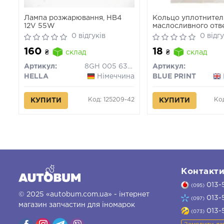
Лампа розжарювання, HB4
Кольцо уплотнител
12V 55W
маслосливного отв
(пр-во Blue Print)
0 відгуків
0 відгу
160
18
₴
склад
₴
склад
Артикул:
8GH 005 636-121
Артикул:
HELLA
Німеччина
BLUE PRINT
Код: 125209-42
Ко
КУПИТИ
КУПИТИ
Контакт
013-
(095)
© 2025 «autobum.com.ua» - інтернет
013-
(097)
магазин запчастин для іномарок
013-
(073)