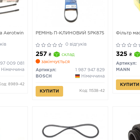
а Aerotwin
РЕМІНЬ П-КЛИНОВИЙ 5PK875
Фільтр ма
ків
0 відгуків
257
325
₴
склад
₴
закінчується
397 009 081
Артикул:
Німеччина
MANN
Артикул:
1 987 947 829
BOSCH
Німеччина
Код: 8989-42
КУПИТИ
Код: 11538-42
КУПИТИ