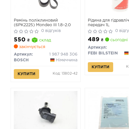
Ремінь поліклиновий
Рідина для гідравлі
(6PK2225) Mondeo III 1.8–2.0
передач 1L
0 відгуків
0 відгу
489
550
₴
сьогодні
₴
склад
закінчується
Артикул:
FEBI BILSTEIN
Артикул:
1 987 948 306
BOSCH
Німеччина
К
КУПИТИ
Код: 13802-42
КУПИТИ