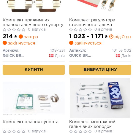
Комплект прижимних
Комплект регулятора
планок гальмівного супорту
стояночного гальма
0 відгуків
0 відгуків
214
1 023 - 1 171
₴
завтра
₴
від 0 дн.
закінчується
закінчується
Артикул:
109-1231
Артикул:
101 53 002
QUICK BRAKE
QUICK BRAKE
Данія
Данія
КУПИТИ
ВИБРАТИ ЦІНУ
Комплект планок супорта
Комплект монтажний
гальмівних колодок
0 відгуків
0 відгуків