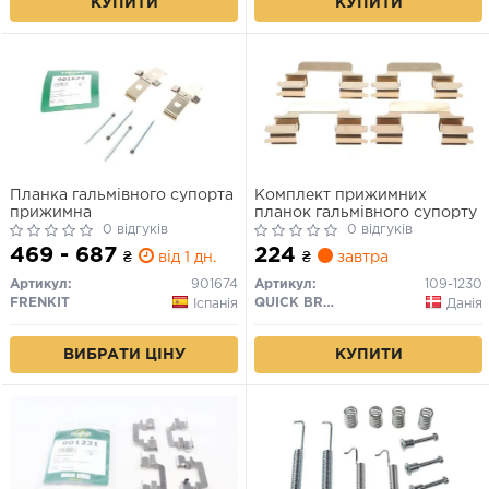
КУПИТИ
КУПИТИ
Планка гальмівного супорта
Комплект прижимних
прижимна
планок гальмівного супорту
0 відгуків
0 відгуків
469 - 687
224
₴
від 1 дн.
₴
завтра
Артикул:
901674
Артикул:
109-1230
FRENKIT
QUICK BRAKE
Іспанія
Данія
ВИБРАТИ ЦІНУ
КУПИТИ