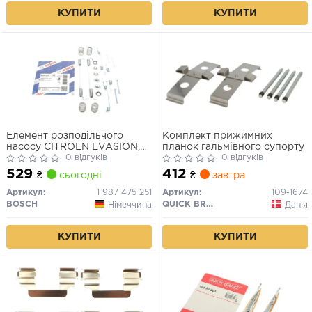
КУПИТИ
КУПИТИ
Елемент розподільчого
Комплект прижимних
насосу CITROEN EVASION,
планок гальмівного супорту
JUMPY I FIAT SCUDO,
0 відгуків
0 відгуків
ULYSSE LANCIA ZETA
529
412
₴
сьогодні
₴
завтра
PEUGEOT 806, EXPERT
1580SPI-WJZ(DW8) 06.94-
Артикул:
1 987 475 251
Артикул:
109-1674
12.06
BOSCH
QUICK BRAKE
Німеччина
Данія
КУПИТИ
КУПИТИ