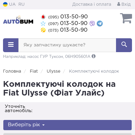
UA
RU
Доставка і оплата
Вхід
013-50-90
(095)
013-50-90
(097)
013-50-90
(073)
Яку запчастину шукаєте?
Наприклад: насос ГУР Туксон, 06H905601A
Головна
Fiat
Ulysse
Комплектуючі колодок
Комплектуючі колодок на
Fiat Ulysse (Фіат Улайс)
Уточніть
автомобіль:
Виберіть рік