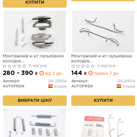
КУПИТИ
Монтажний к-кт гальмівних
Монтажний к-кт гальмівних
колодок
колодок
JUMPY/SCUDO/EXPERT 95-
0 відгуків
BRAVA/MAREA/PUNTO 95-
0 відгуків
06
12
280 - 390
144
₴
від 3 дн.
₴
термін 7 дн.
Артикул:
D4-2395A
Артикул:
D42480A
AUTOFREN
AUTOFREN
Іспанія
Іспанія
ВИБРАТИ ЦІНУ
КУПИТИ