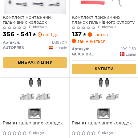
Комплект монтажний
Комплект прижимних
гальмівних колодок
планок гальмівного супорту
0 відгуків
0 відгуків
356 - 541
137
₴
від 1 дн.
₴
завтра
закінчується
Артикул:
D3930A
AUTOFREN
Іспанія
Артикул:
109-1159
QUICK BRAKE
Данія
ВИБРАТИ ЦІНУ
КУПИТИ
Рем-кт гальмівних колодок
Рем-кт гальмівних колодок
0 відгуків
0 відгуків