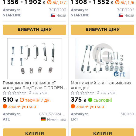
1 356 - 1 902
1 308 - 1 552
₴
від 0 дн.
₴
від 1 дн
Артикул:
BCPR203
Артикул:
BCPR202
STARLINE
STARLINE
Чехія
Чехія
ВИБРАТИ ЦІНУ
ВИБРАТИ ЦІНУ
Ремкомплект гальмівної
Монтажний к-кт гальмівних
колодки Лів/Прав CITROEN
колодок
EVASION FIAT ULYSSE
0 відгуків
0 відгуків
LANCIA ZETA PEUGEOT 406,
510
375
₴
термін 7 дн.
₴
сьогодні
607, 806 1.8-3.0 06.94-02.06
закінчується
закінчується
Артикул:
03.0137-9249.2
Артикул:
310050
ATE
ERT
Німеччина
КУПИТИ
КУПИТИ