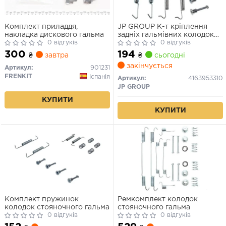
Комплект приладдя,
JP GROUP К-т кріплення
накладка дискового гальма
задніх гальмівних колодок
0 відгуків
CITROEN Evasion, FIAT
0 відгуків
Ulytsse
300
194
₴
завтра
₴
сьогодні
закінчується
Артикул:
901231
FRENKIT
Іспанія
Артикул:
4163953310
JP GROUP
КУПИТИ
КУПИТИ
Комплект пружинок
Ремкомплект колодок
колодок стояночного гальма
стояночного гальма
0 відгуків
0 відгуків