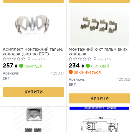
Комплект монтажний гальм.
Монтажний к-кт гальмівних
колодок (вир-во ERT)
колодок
0 відгуків
0 відгуків
257
234
₴
сьогодні
₴
сьогодні
закінчується
Артикул:
420037
ERT
Артикул:
420052
ERT
КУПИТИ
КУПИТИ