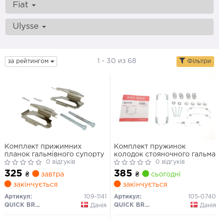
Fiat
Ulysse
1 - 30 из 68
за рейтингом
Фільтри
Комплект прижимних
Комплект пружинок
планок гальмівного супорту
колодок стояночного гальма
0 відгуків
0 відгуків
325
385
₴
завтра
₴
сьогодні
закінчується
закінчується
Артикул:
109-1141
Артикул:
105-0740
QUICK BRAKE
QUICK BRAKE
Данія
Данія