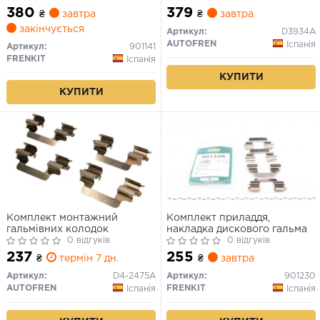
380
379
₴
завтра
₴
завтра
закінчується
Артикул:
D3934A
AUTOFREN
Іспанія
Артикул:
901141
FRENKIT
Іспанія
КУПИТИ
КУПИТИ
Комплект монтажний
Комплект приладдя,
гальмівних колодок
накладка дискового гальма
0 відгуків
0 відгуків
237
255
₴
термін 7 дн.
₴
завтра
Артикул:
D4-2475A
Артикул:
901230
AUTOFREN
FRENKIT
Іспанія
Іспанія