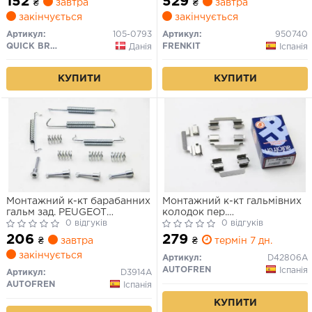
152
529
₴
завтра
₴
завтра
закінчується
закінчується
Артикул:
105-0793
Артикул:
950740
QUICK BRAKE
FRENKIT
Данія
Іспанія
КУПИТИ
КУПИТИ
Монтажний к-кт барабанних
Монтажний к-кт гальмівних
гальм зад. PEUGEOT
колодок пер.
406/607 95-11 185х30
0 відгуків
JUMPY/SCUDO/EXPERT 95-
0 відгуків
06
206
279
₴
завтра
₴
термін 7 дн.
закінчується
Артикул:
D42806A
AUTOFREN
Іспанія
Артикул:
D3914A
AUTOFREN
Іспанія
КУПИТИ