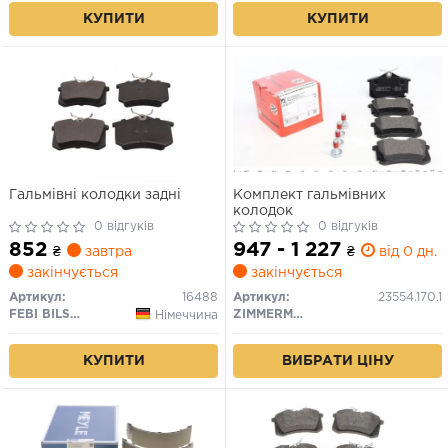
КУПИТИ
КУПИТИ
Гальмівні колодки задні
Комплект гальмівних
колодок
0 відгуків
0 відгуків
852
947 - 1 227
₴
завтра
₴
від 0 дн.
закінчується
закінчується
Артикул:
16488
Артикул:
23554.170.1
FEBI BILSTEIN
ZIMMERMANN
Німеччина
ВИБРАТИ ЦІНУ
КУПИТИ