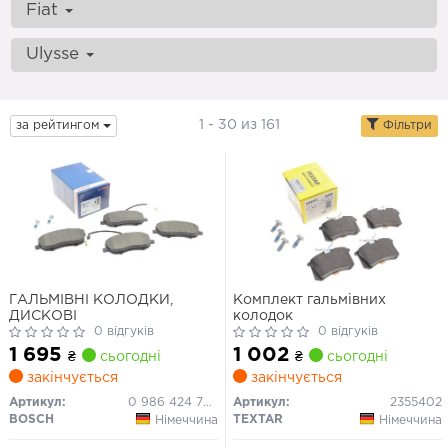
Fiat
Ulysse
1 - 30 из 161
за рейтингом
Фільтри
ГАЛЬМІВНІ КОЛОДКИ,
Комплект гальмівних
ДИСКОВІ
колодок
0 відгуків
0 відгуків
1 695
1 002
₴
сьогодні
₴
сьогодні
закінчується
закінчується
Артикул:
0 986 424 789
Артикул:
2355402
BOSCH
TEXTAR
Німеччина
Німеччина