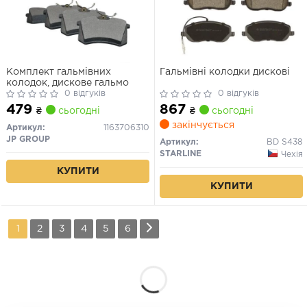
Комплект гальмівних
Гальмівні колодки дискові
колодок, дискове гальмо
0 відгуків
0 відгуків
479
867
₴
сьогодні
₴
сьогодні
закінчується
Артикул:
1163706310
JP GROUP
Артикул:
BD S438
STARLINE
Чехія
КУПИТИ
КУПИТИ
1
2
3
4
5
6