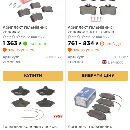
Комплект гальмівних
Комплект гальмівних
колодок
колодок з 4 шт. дисків
0 відгуків
0 відгуків
1 363
761 - 834
₴
сьогодні
₴
від 0 дн.
закінчується
закінчується
Артикул:
20961.172.1
Артикул:
FDB1083
ZIMMERMANN
FERODO
Великобританія
КУПИТИ
ВИБРАТИ ЦІНУ
Гальмівні колодки дискові
Комплект гальмівних