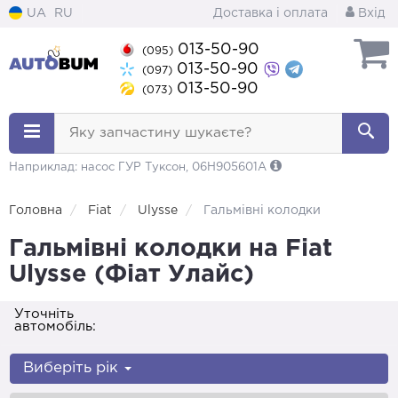
UA
RU
Доставка і оплата
Вхід
013-50-90
(095)
013-50-90
(097)
013-50-90
(073)
Яку запчастину шукаєте?
Наприклад: насос ГУР Туксон, 06H905601A
Головна
Fiat
Ulysse
Гальмівні колодки
Гальмівні колодки на Fiat
Ulysse (Фіат Улайс)
Уточніть
автомобіль:
Виберіть рік