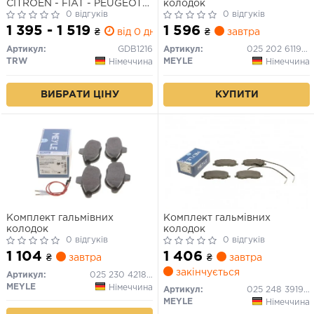
CITROEN - FIAT - PEUGEOT
колодок
Dispatch/Evasion/Jumpy/Scudo/Ulysse/806/Expert
0 відгуків
0 відгуків
1 395 - 1 519
1 596
₴
від 0 дн.
₴
завтра
Артикул:
GDB1216
Артикул:
025 202 6119/W
TRW
MEYLE
Німеччина
Німеччина
ВИБРАТИ ЦІНУ
КУПИТИ
Комплект гальмівних
Комплект гальмівних
колодок
колодок
0 відгуків
0 відгуків
1 104
1 406
₴
завтра
₴
завтра
закінчується
Артикул:
025 230 4218/W
MEYLE
Німеччина
Артикул:
025 248 3919/W
MEYLE
Німеччина