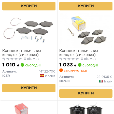
КУПИТИ
КУПИТИ
Комплект гальмівних
Комплект гальмівних
колодок (дискових)
колодок (дискових)
0 відгуків
0 відгуків
1 010
1 033
₴
сьогодні
₴
сьогодні
закінчується
Артикул:
141122-700
ICER
Іспанія
Артикул:
22-0105-0
Metelli
Італія
КУПИТИ
КУПИТИ