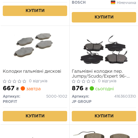
BOSCH
Німеччина
КУПИТИ
КУПИТИ
Колодки гальмівні дискові
Гальмівні колодки пер.
Jumpy/Scudo/Expert 96-
0 відгуків
(Lucas)
0 відгуків
667
876
₴
завтра
₴
сьогодні
Артикул:
5000-1002
Артикул:
4163603310
PROFIT
JP GROUP
КУПИТИ
КУПИТИ