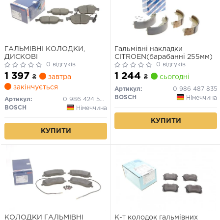
ГАЛЬМІВНІ КОЛОДКИ,
Гальмівні накладки
ДИСКОВІ
CITROEN(барабанні 255мм)
0 відгуків
0 відгуків
1 397
1 244
₴
завтра
₴
сьогодні
закінчується
Артикул:
0 986 487 835
BOSCH
Німеччина
Артикул:
0 986 424 507
BOSCH
Німеччина
КУПИТИ
КУПИТИ
КОЛОДКИ ГАЛЬМІВНІ
К-т колодок гальмівних