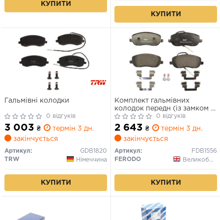
КУПИТИ
КУПИТИ
Гальмівні колодки
Комплект гальмівних
колодок передн (із замком з
0 відгуків
гвинтами гальмівного
0 відгуків
супорта), CITROEN C8,
3 003
2 643
₴
термін 3 дн.
₴
термін 3 дн.
JUMPY I FIAT SCUDO,
закінчується
закінчується
ULYSSE LANCIA PHEDRA
PEUGEOT 807, EXPERT 1.6-
Артикул:
GDB1820
Артикул:
FDB1556
2.2D 10.95-
TRW
FERODO
Німеччина
Великобританія
КУПИТИ
КУПИТИ