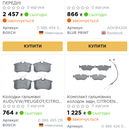
ПЕРЕДНІ
0 відгуків
0 відгуків
2 457
866
₴
сьогодні
₴
сьогодні
закінчується
закінчується
Артикул:
0 986 494 385
Артикул:
ADV184206
BOSCH
BLUE PRINT
Німеччина
Великобританія
КУПИТИ
КУПИТИ
Колодки гальмівні
Комплект гальмівних
AUDI/VW/PEUGEOT/CITROEN/FIAT/LANCIA
колодок задн, CITROEN
\'\'R \'\'97-05 PR2
0 відгуків
EVASION FIAT SCUDO,
0 відгуків
ULYSSE JAGUAR XJ, XJSC
764
1 225
₴
сьогодні
₴
сьогодні
LANCIA ZETA PEUGEOT 806
закінчується
1.8-5.3 07.85-12.06
Артикул:
0 986 495 231
BOSCH
Німеччина
Артикул:
0 986 424 027