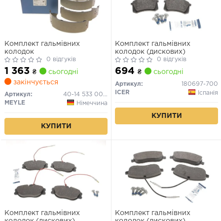
Комплект гальмівних
Комплект гальмівних
колодок
колодок (дискових)
0 відгуків
0 відгуків
1 363
694
₴
сьогодні
₴
сьогодні
закінчується
Артикул:
180697-700
ICER
Іспанія
Артикул:
40-14 533 0002
MEYLE
Німеччина
КУПИТИ
КУПИТИ
Комплект гальмівних
Комплект гальмівних
колодок (дискових)
колодок (дискових)