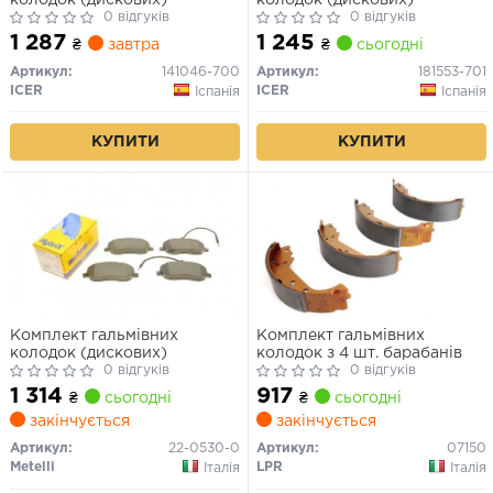
0 відгуків
0 відгуків
1 287
1 245
₴
завтра
₴
сьогодні
Артикул:
141046-700
Артикул:
181553-701
ICER
ICER
Іспанія
Іспанія
КУПИТИ
КУПИТИ
Комплект гальмівних
Комплект гальмівних
колодок (дискових)
колодок з 4 шт. барабанів
0 відгуків
0 відгуків
1 314
917
₴
сьогодні
₴
сьогодні
закінчується
закінчується
Артикул:
22-0530-0
Артикул:
07150
Metelli
LPR
Італія
Італія