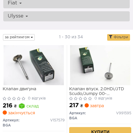
Fiat
Ulysse
1 - 30 из 34
за рейтингом
Фільтри
Клапан двигуна
Клапан впуск. 2.0HDi/JTD
Scudo/Jumpy 00-
0 відгуків
07/Ducato/Boxer
0 відгуків
02-/Berlingo 00-
217
216
₴
завтра
₴
склад
закінчується
Артикул:
V991595
BGA
Артикул:
V157579
BGA
КУПИТИ