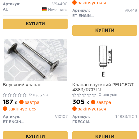
закінчується
Артикул:
V94490
AE
Німеччина
Артикул:
VI0149
ET ENGINETEAM
КУПИТИ
КУПИТИ
Впускний клапан
Клапан впускний PEUGEOT
4883/RCR IN
0 відгуків
0 відгуків
187
305
₴
завтра
₴
завтра
закінчується
закінчується
Артикул:
VI0107
Артикул:
R4883/RCR
ET ENGINETEAM
FRECCIA
КУПИТИ
КУПИТИ