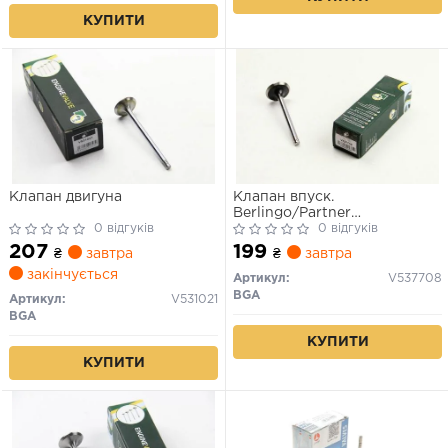
КУПИТИ
Клапан двигуна
Клапан впуск.
Berlingo/Partner
0 відгуків
96-/Scudo/Expert 1.9D (XUD)
0 відгуків
96-
207
199
₴
завтра
₴
завтра
закінчується
Артикул:
V537708
BGA
Артикул:
V531021
BGA
КУПИТИ
КУПИТИ