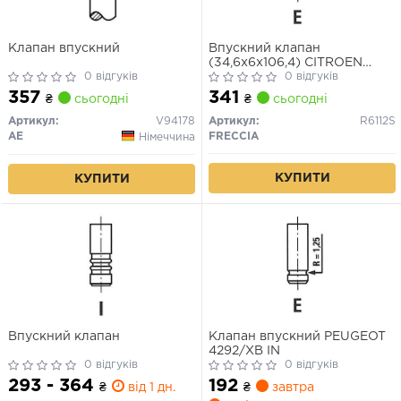
Клапан впускний
Впускний клапан
(34,6x6x106,4) CITROEN
0 відгуків
EVASION, XANTIA, XM,
0 відгуків
XSARA, ZX FIAT ULYSSE
357
341
₴
сьогодні
₴
сьогодні
PEUGEOT 306, 406, 605, 806
1.8/2.0 05.94-12.04
Артикул:
V94178
Артикул:
R6112S
AE
FRECCIA
Німеччина
КУПИТИ
КУПИТИ
Впускний клапан
Клапан впускний PEUGEOT
4292/XB IN
0 відгуків
0 відгуків
293 - 364
192
₴
від 1 дн.
₴
завтра