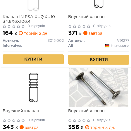
Клапан IN PSA XU7/XU10
Впускний клапан
34.6X6X106.4
0 відгуків
0 відгуків
164
371
₴
термін 2 дн.
₴
завтра
Артикул:
3015.002
Артикул:
V91277
Intervalves
AE
Німеччина
КУПИТИ
КУПИТИ
Впускний клапан
Впускний клапан
0 відгуків
0 відгуків
343
356
₴
завтра
₴
термін 3 дн.