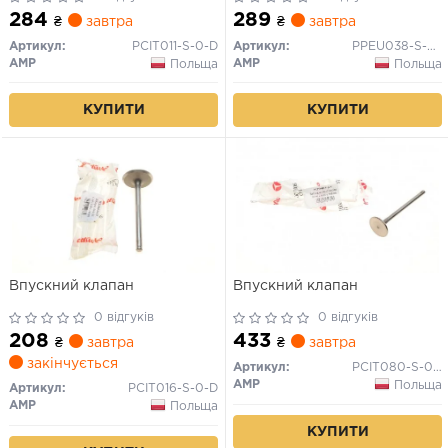
284
289
₴
завтра
₴
завтра
Артикул:
PCIT011-S-0-D
Артикул:
PPEU038-S-0-N
AMP
AMP
Польща
Польща
КУПИТИ
КУПИТИ
Впускний клапан
Впускний клапан
0 відгуків
0 відгуків
208
433
₴
завтра
₴
завтра
закінчується
Артикул:
PCIT080-S-0-N
AMP
Польща
Артикул:
PCIT016-S-0-D
AMP
Польща
КУПИТИ