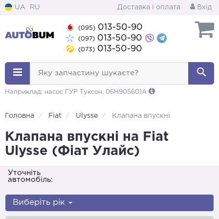
UA
RU
Доставка і оплата
Вхід
013-50-90
(095)
013-50-90
(097)
013-50-90
(073)
Яку запчастину шукаєте?
Наприклад: насос ГУР Туксон, 06H905601A
Головна
Fiat
Ulysse
Клапана впускні
Клапана впускні на Fiat
Ulysse (Фіат Улайс)
Уточніть
автомобіль:
Виберіть рік