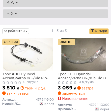
KIA
Rio
1 - 3 из 3
за рейтингом
Фільтри
Оригінал
Оригінал
Трос КПП Hyundai
Трос КПП Hyundai
Accent/verna 06-/Kia Rio-
Accent/verna 06-/Kia Rio 05-
(вир-во Mobis)
0 відгуків
(вир-во Mobis)
0 відгуків
3 510
3 059
₴
термін 2 дн.
₴
завтра
закінчується
закінчується
Неповернення
Артикул:
437941G100
Hyundai/Kia/Mobis
Корея
Артикул:
43794-1G000
Hyundai/Kia/Mobis
Корея