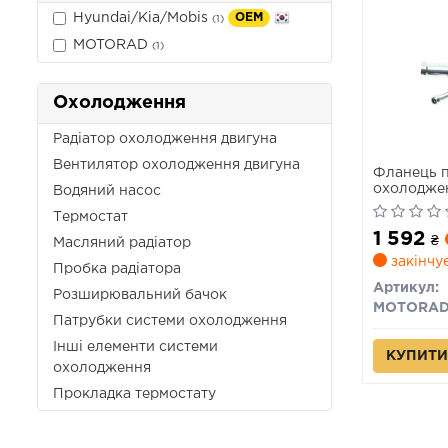
Hyundai/Kia/Mobis
OEM
(1)
MOTORAD
(1)
Охолодження
Радіатор охолодження двигуна
Вентилятор охолодження двигуна
Фланець п
охолодже
Водяний насос
Термостат
1 592
₴
Масляний радіатор
закінчу
Пробка радіатора
Артикул:
Розширювальний бачок
MOTORA
Патрубки системи охолодження
Інші елементи системи
КУПИТИ
охолодження
Прокладка термостату