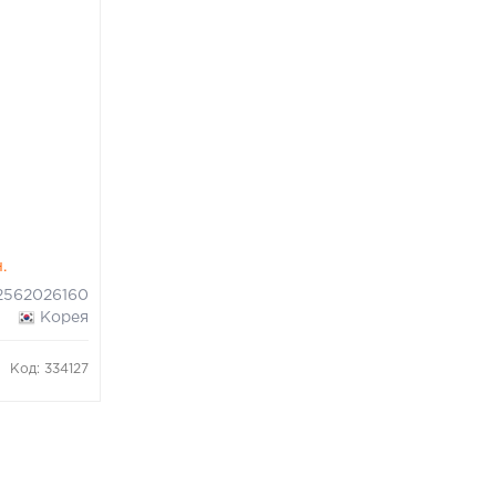
н.
2562026160
Корея
Код: 334127