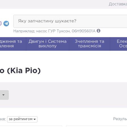
Доставка
Яку запчастину шукаєте?
Наприклад: насос ГУР Туксон, 06H905601A
дження та
Двигун і Система
Зчеплення та
Елек
алення
вихлопу
трансмісія
Осв
 (Кіа Ріо)
o
Резуль
ня:
за рейтингом