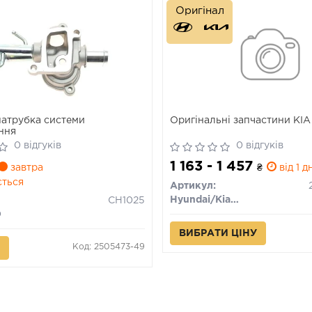
Оригінал
атрубка системи
Оригінальні запчастини KIA
ння
0 відгуків
0 відгуків
1 163 - 1 457
завтра
₴
від 1 д
ється
Артикул:
Hyundai/Kia/Mobis
CH1025
D
ВИБРАТИ ЦІНУ
Код: 2505473-49