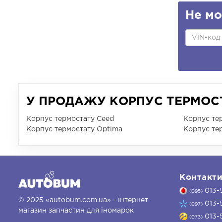
Не мо
У ПРОДАЖУ КОРПУС ТЕРМОСТ
Корпус термостату Ceed
Корпус тер
Корпус термостату Optima
Корпус тер
Контакт
013-
(095)
© 2025 «autobum.com.ua» - інтернет
013-
(097)
магазин запчастин для іномарок
013-
(073)