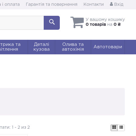
 і оплата
Гарантія та повернення
Контакти
Вхід
У вашому кошику
0 товарів
на
0 ₴
трика та
Деталі
Олива та
Автотовари
ітлення
кузова
автохімія
тати:
1 - 2 из 2