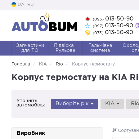
UA
RU
013-50-90
(095)
013-50-90
(097)
013-50-90
(073)
Запчастини
Підвіска і
Гальмівна
Охоло
для ТО
Рульове
система
оп
Головна
KIA
Rio
Корпус термостату
Корпус термостату на KIA Rio
Уточніть
Виберіть рік
KIA
Ri
автомобіль:
Сортуван
Виробник