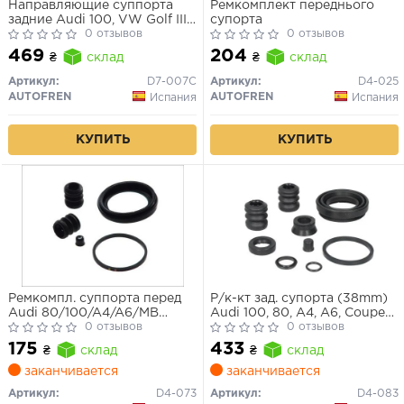
Направляющие суппорта
Ремкомплект переднього
задние Audi 100, VW Golf III,
супорта
Mercedes W202
0 отзывов
0 отзывов
469
204
₴
склад
₴
склад
Артикул:
D7-007C
Артикул:
D4-025
AUTOFREN
AUTOFREN
Испания
Испания
КУПИТЬ
КУПИТЬ
Ремкомпл. суппорта перед
Р/к-кт зад. супорта (38mm)
Audi 80/100/A4/A6/MB
Audi 100, 80, A4, A6, Coupe
W124/W201/Laguna
0 отзывов
/VW Golf III, Passat B4,
0 отзывов
II/Megane II/Caddy III/Golf
Sharan (LUCAS)
175
433
₴
склад
₴
склад
IV/V 54mm
заканчивается
заканчивается
Артикул:
D4-073
Артикул:
D4-083