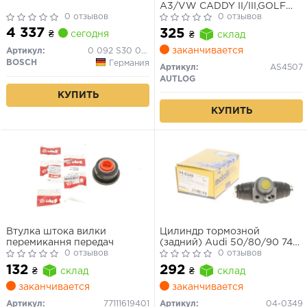
A3/VW CADDY II/III,GOLF
0 отзывов
II/III/IV/V,PASSAT 1.4-3.2 84-
0 отзывов
4 337
325
₴
сегодня
₴
склад
заканчивается
Артикул:
0 092 S30 080
BOSCH
Германия
Артикул:
AS4507
AUTLOG
КУПИТЬ
КУПИТЬ
Втулка штока вилки
Цилиндр тормозной
перемикання передач
(задний) Audi 50/80/90 74-
0 отзывов
96/Skoda Octavia 96-10/VW
0 отзывов
Caddy/Golf/Passat B3/B4 82-
132
292
₴
склад
₴
склад
99
заканчивается
заканчивается
Артикул:
77111619401
Артикул:
04-0349