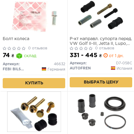
Болт колеса
Р-кт направл. супорта перед.
VW Golf II-III, Jetta II, Lupo,
0 отзывов
Passat, Polo, Vento /Seat
0 отзывов
Arosa, Cordoba, Ibiza, Toledo I
331 - 445
74
₴
от 1 дн.
₴
склад
/Skoda Fabia, Roomster
(Bosch 12mm)
Артикул:
D7-058C
Артикул:
46632
AUTOFREN
Испания
FEBI BILSTEIN
Германия
ВЫБРАТЬ ЦЕНУ
КУПИТЬ