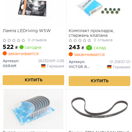
Лампа LEDriving W5W
Комплект прокладок,
стержень клапана
0 отзывов
0 отзывов
522
243
₴
сегодня
₴
склад
заканчивается
заканчивается
Артикул:
2825DWP-02B
Артикул:
12-25837-01
OSRAM
Германия
VICTOR REINZ
Германия
КУПИТЬ
КУПИТЬ