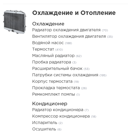
Охлаждение и Отопление
Охлаждение
Радиатор охлаждения двигателя
(70)
Вентилятор охлаждения двигателя
(35)
Водяной насос
(188)
Термостат
(410)
Масляный радиатор
(62)
Пробка радиатора
(3)
Расширительный бачок
(53)
Патрубки системы охлаждения
(195)
Корпус термостата
(19)
Прокладка термостата
(26)
Ремкомплект помпы
(1)
Кондиционер
Радиатор кондиционера
(7)
Компрессор кондиционера
(18)
Испаритель
(2)
Осушитель
(6)