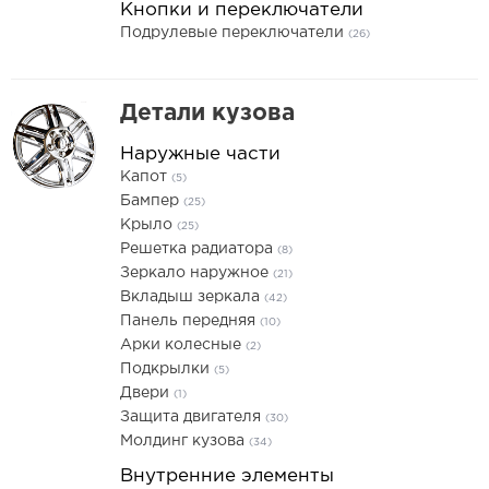
Кнопки и переключатели
Подрулевые переключатели
(26)
Детали кузова
Наружные части
Капот
(5)
Бампер
(25)
Крыло
(25)
Решетка радиатора
(8)
Зеркало наружное
(21)
Вкладыш зеркала
(42)
Панель передняя
(10)
Арки колесные
(2)
Подкрылки
(5)
Двери
(1)
Защита двигателя
(30)
Молдинг кузова
(34)
Внутренние элементы