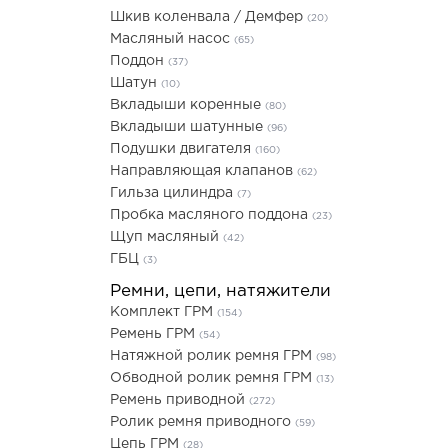
Шкив коленвала / Демфер
(20)
Масляный насос
(65)
Поддон
(37)
Шатун
(10)
Вкладыши коренные
(80)
Вкладыши шатунные
(96)
Подушки двигателя
(160)
Направляющая клапанов
(62)
Гильза цилиндра
(7)
Пробка масляного поддона
(23)
Щуп масляный
(42)
ГБЦ
(3)
Ремни, цепи, натяжители
Комплект ГРМ
(154)
Ремень ГРМ
(54)
Натяжной ролик ремня ГРМ
(98)
Обводной ролик ремня ГРМ
(13)
Ремень приводной
(272)
Ролик ремня приводного
(59)
Цепь ГРМ
(28)