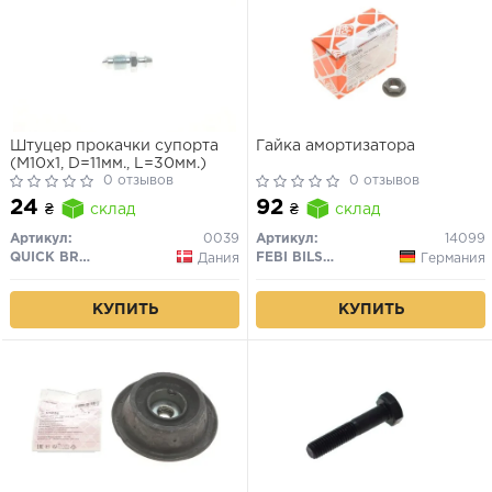
Штуцер прокачки супорта
Гайка амортизатора
(M10x1, D=11мм., L=30мм.)
0 отзывов
0 отзывов
24
92
₴
склад
₴
склад
Артикул:
0039
Артикул:
14099
QUICK BRAKE
FEBI BILSTEIN
Дания
Германия
КУПИТЬ
КУПИТЬ