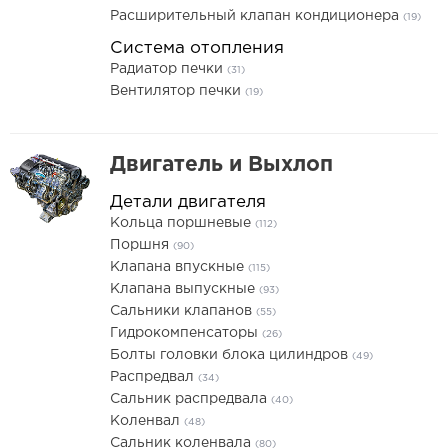
Расширительный клапан кондиционера
(19)
Система отопления
Радиатор печки
(31)
Вентилятор печки
(19)
Двигатель и Выхлоп
Детали двигателя
Кольца поршневые
(112)
Поршня
(90)
Клапана впускные
(115)
Клапана выпускные
(93)
Сальники клапанов
(55)
Гидрокомпенсаторы
(26)
Болты головки блока цилиндров
(49)
Распредвал
(34)
Сальник распредвала
(40)
Коленвал
(48)
Сальник коленвала
(80)