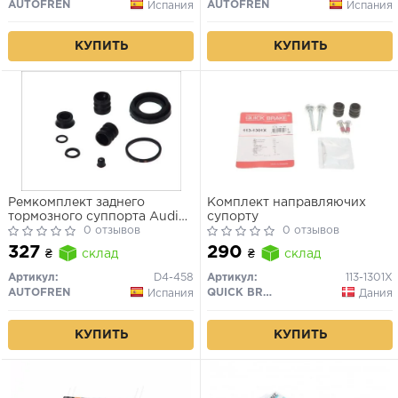
AUTOFREN
AUTOFREN
Испания
Испания
КУПИТЬ
КУПИТЬ
Ремкомплект заднего
Комплект направляючих
тормозного суппорта Audi
супорту
100, 80, A4, A6
0 отзывов
0 отзывов
327
290
₴
склад
₴
склад
Артикул:
D4-458
Артикул:
113-1301X
AUTOFREN
QUICK BRAKE
Испания
Дания
КУПИТЬ
КУПИТЬ