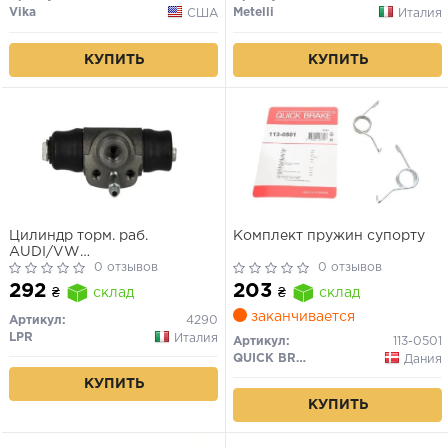
Vika
Metelli
США
Италия
КУПИТЬ
КУПИТЬ
Цилиндр торм. раб.
Комплект пружин супорту
AUDI/VW
80/CADDY/GOLF/POLO (пр-
0 отзывов
0 отзывов
во LPR)
292
203
₴
склад
₴
склад
заканчивается
Артикул:
4290
LPR
Италия
Артикул:
113-0501
QUICK BRAKE
Дания
КУПИТЬ
КУПИТЬ