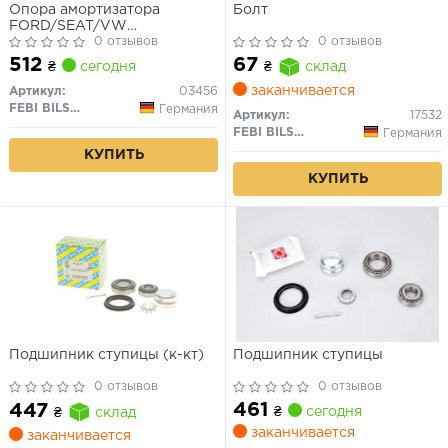
Опора амортизатора
Болт
FORD/SEAT/VW
Galaxy/Cordoba/Caddy/Golf/Passat/Polo/Sharan
0 отзывов
0 отзывов
"F "93-"10
512
67
₴
сегодня
₴
склад
заканчивается
Артикул:
03456
FEBI BILSTEIN
Германия
Артикул:
17532
FEBI BILSTEIN
Германия
КУПИТЬ
КУПИТЬ
Подшипник ступицы (к-кт)
Подшипник ступицы
0 отзывов
0 отзывов
461
447
₴
сегодня
₴
склад
заканчивается
заканчивается