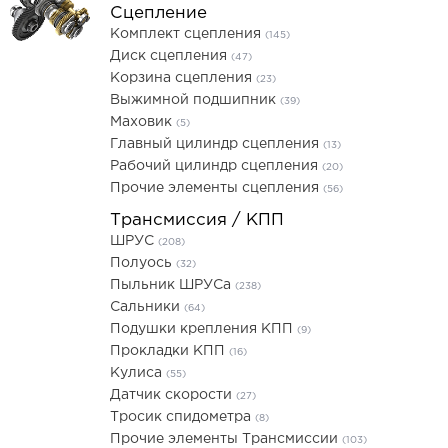
Сцепление
Комплект сцепления
(145)
Диск сцепления
(47)
Корзина сцепления
(23)
Выжимной подшипник
(39)
Маховик
(5)
Главный цилиндр сцепления
(13)
Рабочий цилиндр сцепления
(20)
Прочие элементы сцепления
(56)
Трансмиссия / КПП
ШРУС
(208)
Полуось
(32)
Пыльник ШРУСа
(238)
Сальники
(64)
Подушки крепления КПП
(9)
Прокладки КПП
(16)
Кулиса
(55)
Датчик скорости
(27)
Тросик спидометра
(8)
Прочие элементы Трансмиссии
(103)