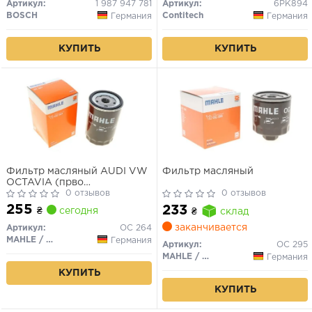
Артикул:
1 987 947 781
Артикул:
6PK894
BOSCH
Contitech
Германия
Германия
КУПИТЬ
КУПИТЬ
Фильтр масляный AUDI VW
Фильтр масляный
OCTAVIA (прво
KnechtMahle)
0 отзывов
0 отзывов
255
233
₴
сегодня
₴
склад
заканчивается
Артикул:
OC 264
MAHLE / KNECHT
Германия
Артикул:
OC 295
MAHLE / KNECHT
Германия
КУПИТЬ
КУПИТЬ