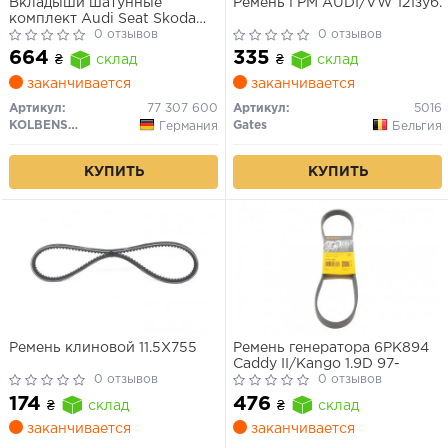
Вкладыши шатунные
Ремень ГРМ AUDI/VW 121зуб.
комплект Audi Seat Skoda
Volkswagen (AEA, AEE, AEX)
0 отзывов
0 отзывов
664
335
₴
склад
₴
склад
заканчивается
заканчивается
Артикул:
77 307 600
Артикул:
5016
KOLBENSCHMIDT
Gates
Германия
Бельгия
КУПИТЬ
КУПИТЬ
Ремень клиновой 11.5X755
Ремень генератора 6PK894
Caddy II/Kango 1.9D 97-
0 отзывов
0 отзывов
174
476
₴
склад
₴
склад
заканчивается
заканчивается