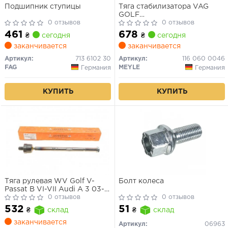
Подшипник ступицы
Тяга стабилизатора VAG
GOLF
0 отзывов
4/5/6/7/PASSAT/JETTA/CA
0 отзывов
01- передн.лев./прав.
461
678
₴
сегодня
₴
сегодня
заканчивается
заканчивается
Артикул:
713 6102 30
Артикул:
116 060 0046
FAG
MEYLE
Германия
Германия
КУПИТЬ
КУПИТЬ
Тяга рулевая WV Golf V-
Болт колеса
Passat B VI-VII Audi A 3 03--
-Skoda Octavia A 5 Superb
0 отзывов
0 отзывов
New-Yeti
532
51
₴
склад
₴
склад
заканчивается
Артикул:
06963