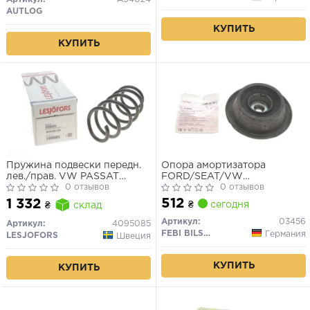
AUTLOG
КУПИТЬ
КУПИТЬ
Пружина подвески передн.
Опора амортизатора
лев./прав. VW PASSAT
FORD/SEAT/VW
2.0FSI 09.05-11.00
0 отзывов
Galaxy/Cordoba/Caddy/Golf/P
0 отзывов
"F "93-"10
512
1 332
₴
сегодня
₴
склад
Артикул:
03456
Артикул:
4095085
FEBI BILSTEIN
Германия
LESJOFORS
Швеция
КУПИТЬ
КУПИТЬ