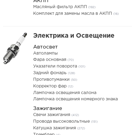
АКПП
Масляный фильтр АКПП
(192)
Комплект для замены масла в АКПП
(16)
Электрика и Освещение
Автосвет
Автолампы
Фара основная
(70)
Указатели поворота
(101)
Задний фонарь
(128)
Противотуманки
(50)
Корректор фар
(12)
Лампочка освещения салона
Лампочка освещения номерного знака
Зажигание
Свечи зажигания
(412)
Провода высоковольтные
(151)
Катушка зажигания
(272)
Трамблер