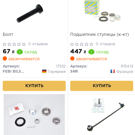
Болт
Подшипник ступицы (к-кт)
0 отзывов
0 отзывов
67
447
₴
склад
₴
склад
заканчивается
заканчивается
Артикул:
17532
Артикул:
R154.13
FEBI BILSTEIN
SNR
Германия
Франция
КУПИТЬ
КУПИТЬ