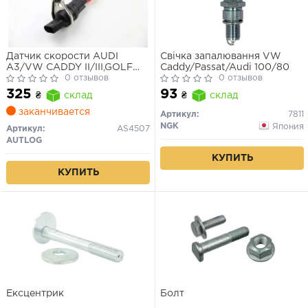
Датчик скорости AUDI
Свічка запалювання VW
A3/VW CADDY II/III,GOLF
Caddy/Passat/Audi 100/80
II/III/IV/V,PASSAT 1.4-3.2 84-
0 отзывов
0 отзывов
325
93
₴
склад
₴
склад
заканчивается
Артикул:
7811
NGK
Япония
Артикул:
AS4507
AUTLOG
КУПИТЬ
КУПИТЬ
Ексцентрик
Болт