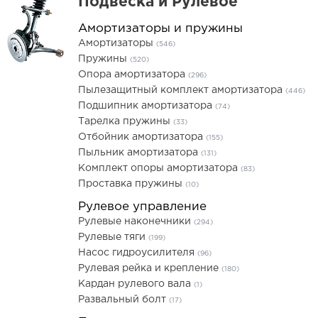
Подвеска и Рулевое
Амортизаторы и пружины
Амортизаторы
(546)
Пружины
(520)
Опора амортизатора
(296)
Пылезащитный комплект амортизатора
(446)
Подшипник амортизатора
(74)
Тарелка пружины
(33)
Отбойник амортизатора
(155)
Пыльник амортизатора
(131)
Комплект опоры амортизатора
(83)
Проставка пружины
(10)
Рулевое управление
Рулевые наконечники
(294)
Рулевые тяги
(199)
Насос гидроусилителя
(96)
Рулевая рейка и крепление
(180)
Кардан рулевого вала
(1)
Развальный болт
(17)