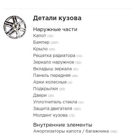
Детали кузова
Наружные части
Капот
(35)
Бампер
(297)
Крыло
(20)
Решетка радиатора
(14)
Зеркало наружное
(52)
Вкладыш зеркала
(61)
Панель передняя
(26)
Арки колесные
(4)
Подкрылки
(53)
Двери
(25)
Уплотнитель стекла
(12)
Защита двигателя
(160)
Молдинг кузова
(72)
Внутренние элементы
Амортизаторы капота / багажника
(192)