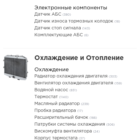
Электронные компоненты
Датчик АБС
(380)
Датчик износа тормозных колодок
(18)
Датчик стоп сигнала
(143)
Комплектующие АБС
(6)
Охлаждение и Отопление
Охлаждение
Радиатор охлаждения двигателя
(303)
Вентилятор охлаждения двигателя
(159)
Водяной насос
(831)
Термостат
(1140)
Масляный радиатор
(239)
Пробка радиатора
(17)
Расширительный бачок
(166)
Патрубки системы охлаждения
(506)
Вискомуфта вентилятора
(24)
Корпус термостата
(37)