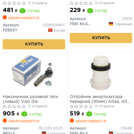
0 отзывов
0 отзывов
481
229
₴
склад
₴
склад
заканчивается
Артикул:
21505
FEBI BILSTEIN
Германия
Артикул:
2329006KIT
FEBEST
Китай
КУПИТЬ
КУПИТЬ
Наконечник рулевой тяги
Отбойник амортизатора
(левый) VAG 04-
передний (90мм) Altea, Altea
0 отзывов
XL, Leon, Leon SC, Leon
0 отзывов
Sportstourer, Leon ST, Toledo
905
519
₴
склад
₴
склад
III, Octavia II
заканчивается
заканчивается
Артикул:
116 020 0025/HD
Артикул:
23448
MEYLE
FEBI BILSTEIN
Германия
Германия