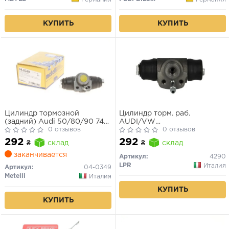
КУПИТЬ
КУПИТЬ
Цилиндр тормозной
Цилиндр торм. раб.
(задний) Audi 50/80/90 74-
AUDI/VW
96/Skoda Octavia 96-10/VW
0 отзывов
80/CADDY/GOLF/POLO (пр-
0 отзывов
Caddy/Golf/Passat B3/B4 82-
во LPR)
292
292
₴
склад
₴
склад
99
заканчивается
Артикул:
4290
LPR
Италия
Артикул:
04-0349
Metelli
Италия
КУПИТЬ
КУПИТЬ