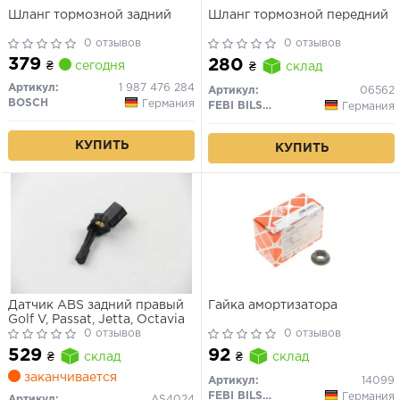
Шланг тормозной задний
Шланг тормозной передний
0 отзывов
0 отзывов
379
280
₴
сегодня
₴
склад
Артикул:
1 987 476 284
Артикул:
06562
BOSCH
Германия
FEBI BILSTEIN
Германия
КУПИТЬ
КУПИТЬ
Датчик ABS задний правый
Гайка амортизатора
Golf V, Passat, Jetta, Octavia
0 отзывов
0 отзывов
529
92
₴
склад
₴
склад
заканчивается
Артикул:
14099
FEBI BILSTEIN
Германия
Артикул:
AS4024