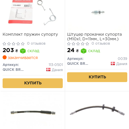
Комплект пружин супорту
Штуцер прокачки супорта
(M10x1, D=11мм., L=30мм.)
0 отзывов
0 отзывов
203
24
₴
склад
₴
склад
заканчивается
Артикул:
0039
QUICK BRAKE
Дания
Артикул:
113-0501
QUICK BRAKE
Дания
КУПИТЬ
КУПИТЬ