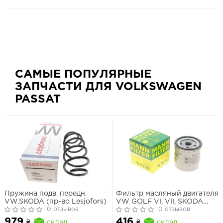
САМЫЕ ПОПУЛЯРНЫЕ
ЗАПЧАСТИ ДЛЯ VOLKSWAGEN
PASSAT
Пружина подв. передн.
Фильтр масляный двигателя
VW,SKODA (пр-во Lesjofors)
VW GOLF VI, VII, SKODA
0 отзывов
FABIA III 1.0-1.5 TSI 12- (пр-во
0 отзывов
MANN)
979
416
₴
склад
₴
склад