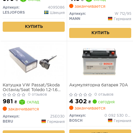
заканчивается
Артикул:
4095086
LESJOFORS
Швеция
Артикул:
W 712/95
MANN
Германия
КУПИТЬ
КУПИТЬ
Катушка VW Passat/Skoda
Акумуляторна батарея 70А
Octavia/Seat Toledo 1.2-1.6
98- 12V
0 отзывов
0 отзывов
4 302
981
₴
сегодня
₴
склад
заканчивается
заканчивается
Артикул:
0 092 S30 080
Артикул:
ZSE030
BOSCH
Германия
BERU
Германия