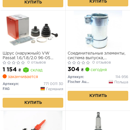
КУПИТЬ
КУПИТЬ
Шрус (наружный) VW
Соединительные элементы,
Passat 1.6/1.8/2.0 96-05
система выпуска,
(33/30/53mm) (+ABS 45)
0 отзывов
Соединительные элементы,
0 отзывов
система выпуска
304
1 154
₴
сегодня
₴
склад
заканчивается
Артикул:
114-956
Fischer Automotive One (FA1)
Польша
Артикул:
771 0011 30
FAG
Германия
КУПИТЬ
КУПИТЬ