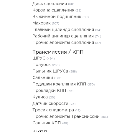
Диск сцепления
(60)
Корзина сцепления
(25)
Выжимной подшипник
(80)
Маховик
(107)
Главный цилиндр сцепления
(64)
Рабочий цилиндр сцепления
(74)
Прочие элементы сцепления
(87)
Трансмиссия / КПП
ШРУС
(494)
Полуось
(238)
Пыльник ШРУСа
(588)
Сальники
(176)
Подушки крепления КПП
(130)
Прокладки КПП
(66)
Кулиса
(20)
Датчик скорости
(23)
Тросик спидометра
(19)
Прочие элементы Трансмиссии
(163)
Сальник КПП
(89)