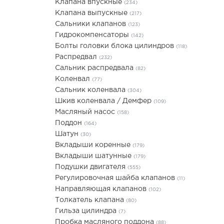
Клапана впускные
(234)
Клапана выпускные
(217)
Сальники клапанов
(123)
Гидрокомпенсаторы
(142)
Болты головки блока цилиндров
(118)
Распредвал
(232)
Сальник распредвала
(82)
Коленвал
(77)
Сальник коленвала
(304)
Шкив коленвала / Демфер
(109)
Масляный насос
(158)
Поддон
(164)
Шатун
(30)
Вкладыши коренные
(179)
Вкладыши шатунные
(179)
Подушки двигателя
(555)
Регулировочная шайба клапанов
(11)
Направляющая клапанов
(102)
Толкатель клапана
(80)
Гильза цилиндра
(7)
Пробка масляного поддона
(88)