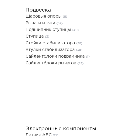
Подвеска
Шаровые опоры
(8)
Рычаги и тяги
(59)
Подшипник ступицы
(49)
Ступица
(3)
Стойки стабилизатора
(38)
Втулки стабилизатора
(30)
Сайлентблоки подрамника
(1)
Сайлентблоки рычагов
(33)
Электронные компоненты
Датчик АБС
(15)