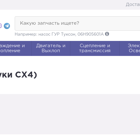
Доста
Какую запчасть ищете?
Например: насос ГУР Туксон, 06H905601A
аждение и
Двигатель и
Сцепление и
Элек
опление
Выхлоп
трансмиссия
Осв
уки СХ4)