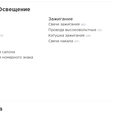
 Освещение
Зажигание
Свечи зажигания
(62)
Провода высоковольтные
(13)
Катушка зажигания
(3)
(29)
Свечи накала
(37)
я салона
 номерного знака
а