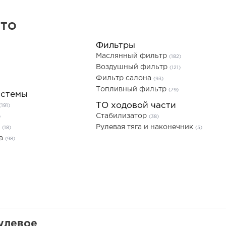
 ТО
Фильтры
Маслянный фильтр
(182)
Воздушный фильтр
(121)
Фильтр салона
(93)
Топливный фильтр
(79)
истемы
ТО ходовой части
(191)
Стабилизатор
)
(38)
ь
Рулевая тяга и наконечник
(18)
(5)
та
(98)
улевое