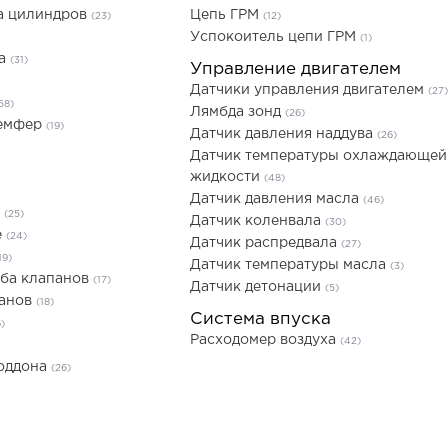
а цилиндров
Цепь ГРМ
(23)
(12)
Успокоитель цепи ГРМ
(1)
ла
(31)
Управление двигателем
Датчики управления двигателем
(27)
58)
Лямбда зонд
(26)
Демфер
(19)
Датчик давления наддува
(26)
Датчик температуры охлаждающей
жидкости
(48)
Датчик давления масла
(46)
е
(25)
Датчик коленвала
(30)
е
(24)
Датчик распредвала
(27)
19)
Датчик температуры масла
(3)
йба клапанов
(17)
Датчик детонации
(5)
панов
(18)
Система впуска
6)
Расходомер воздуха
(42)
поддона
(26)