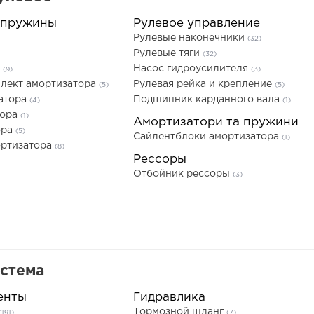
 пружины
Рулевое управление
Рулевые наконечники
(32)
Рулевые тяги
(32)
а
Насос гидроусилителя
(9)
(3)
лект амортизатора
Рулевая рейка и крепление
(5)
(5)
атора
Подшипник карданного вала
(4)
(1)
тора
(1)
Амортизатори та пружини
ора
(5)
Сайлентблоки амортизатора
(1)
ортизатора
(8)
Рессоры
Отбойник рессоры
(3)
истема
енты
Гидравлика
Тормозной шланг
(191)
(7)