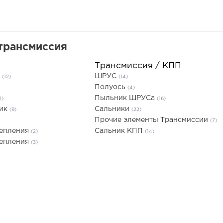
трансмиссия
Трансмиссия / КПП
я
ШРУС
(12)
(14)
Полуось
(4)
Пыльник ШРУСа
1)
(16)
ник
Сальники
(9)
(22)
Прочие элементы Трансмиссии
(7)
цепления
Сальник КПП
(2)
(14)
цепления
(3)