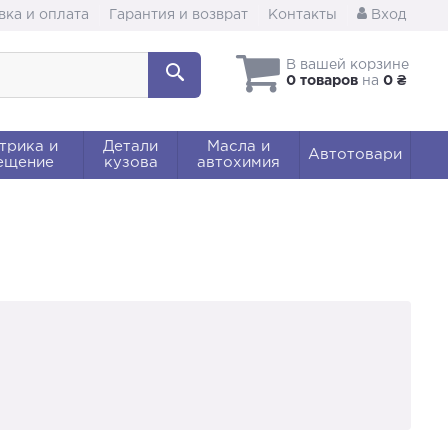
вка и оплата
Гарантия и возврат
Контакты
Вход
В вашей корзине
0 товаров
на
0 ₴
трика и
Детали
Масла и
Автотовари
ещение
кузова
автохимия