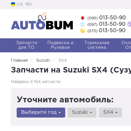
UA
RU
013-50-90
(095)
013-50-90
(097)
013-50-90
(073)
Запчасти
Подвеска и
Тормозная
Охл
для ТО
Рулевое
система
От
Главная
Suzuki
SX4
Запчасти на Suzuki SX4 (Суз
Найдено 4 164 запчасти
Уточните автомобиль:
Выберите год
Suzuki
SX4