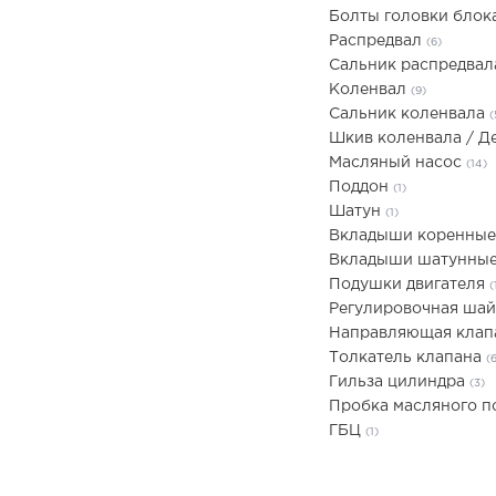
Болты головки блок
Распредвал
(6)
Сальник распредва
Коленвал
(9)
Сальник коленвала
(
Шкив коленвала / 
Масляный насос
(14)
Поддон
(1)
Шатун
(1)
Вкладыши коренны
Вкладыши шатунны
Подушки двигателя
(
Регулировочная ша
Направляющая кла
Толкатель клапана
(
Гильза цилиндра
(3)
Пробка масляного 
ГБЦ
(1)