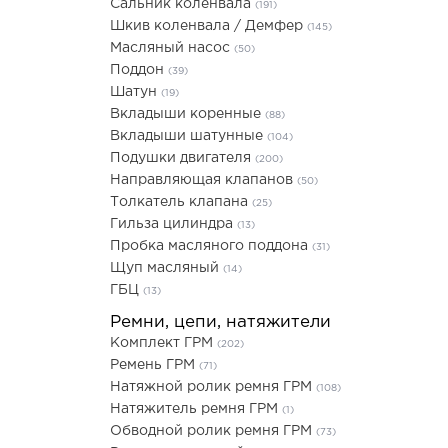
Сальник коленвала
(191)
Шкив коленвала / Демфер
(145)
Масляный насос
(50)
Поддон
(39)
Шатун
(19)
Вкладыши коренные
(88)
Вкладыши шатунные
(104)
Подушки двигателя
(200)
Направляющая клапанов
(50)
Толкатель клапана
(25)
Гильза цилиндра
(13)
Пробка масляного поддона
(31)
Щуп масляный
(14)
ГБЦ
(13)
Ремни, цепи, натяжители
Комплект ГРМ
(202)
Ремень ГРМ
(71)
Натяжной ролик ремня ГРМ
(108)
Натяжитель ремня ГРМ
(1)
Обводной ролик ремня ГРМ
(73)