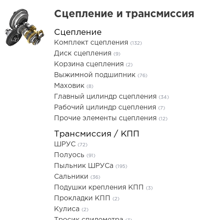
Сцепление и трансмиссия
Сцепление
Комплект сцепления
(132)
Диск сцепления
(9)
Корзина сцепления
(2)
Выжимной подшипник
(76)
Маховик
(8)
Главный цилиндр сцепления
(34)
Рабочий цилиндр сцепления
(7)
Прочие элементы сцепления
(12)
Трансмиссия / КПП
ШРУС
(72)
Полуось
(91)
Пыльник ШРУСа
(195)
Сальники
(36)
Подушки крепления КПП
(3)
Прокладки КПП
(2)
Кулиса
(2)