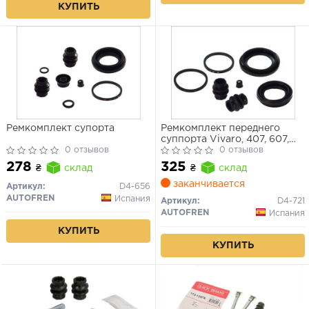
КУПИТЬ
Ремкомплект супорта
Ремкомплект переднего
суппорта Vivaro, 407, 607,
0 отзывов
C5, C6, C8, Primastar, Trafic II
0 отзывов
278
325
₴
склад
₴
склад
заканчивается
Артикул:
D4-656
AUTOFREN
Испания
Артикул:
D4-721
AUTOFREN
Испания
КУПИТЬ
КУПИТЬ