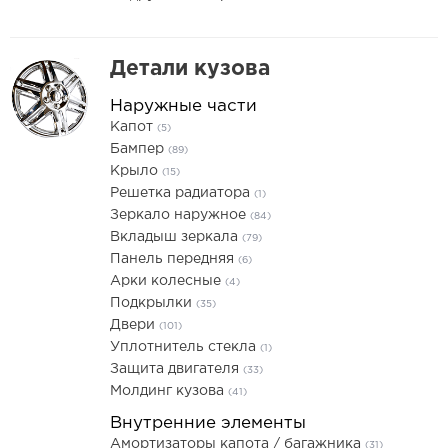
Детали кузова
Наружные части
Капот
(5)
Бампер
(89)
Крыло
(15)
Решетка радиатора
(1)
Зеркало наружное
(84)
Вкладыш зеркала
(79)
Панель передняя
(6)
Арки колесные
(4)
Подкрылки
(35)
Двери
(101)
Уплотнитель стекла
(1)
Защита двигателя
(33)
Молдинг кузова
(41)
Внутренние элементы
Амортизаторы капота / багажника
(31)