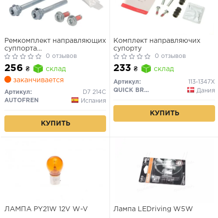
Ремкомплект направляющих
Комплект направляючих
суппорта
супорту
Kangoo/Passat/Golf/Trafic/Vivaro/A6
0 отзывов
0 отзывов
01-
256
233
₴
склад
₴
склад
заканчивается
Артикул:
113-1347X
QUICK BRAKE
Дания
Артикул:
D7 214C
AUTOFREN
Испания
КУПИТЬ
КУПИТЬ
ЛАМПА PY21W 12V W-V
Лампа LEDriving W5W