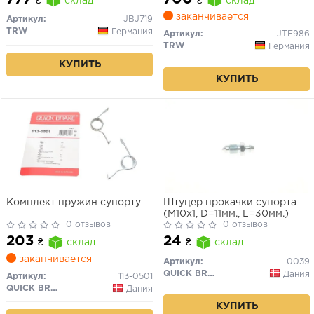
₴
склад
₴
склад
заканчивается
Артикул:
JBJ719
TRW
Германия
Артикул:
JTE986
TRW
Германия
КУПИТЬ
КУПИТЬ
Комплект пружин супорту
Штуцер прокачки супорта
(M10x1, D=11мм., L=30мм.)
0 отзывов
0 отзывов
203
24
₴
склад
₴
склад
заканчивается
Артикул:
0039
QUICK BRAKE
Дания
Артикул:
113-0501
QUICK BRAKE
Дания
КУПИТЬ