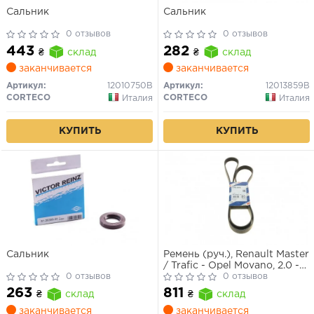
Сальник
Сальник
0 отзывов
0 отзывов
443
282
₴
склад
₴
склад
заканчивается
заканчивается
Артикул:
12010750B
Артикул:
12013859B
CORTECO
CORTECO
Италия
Италия
КУПИТЬ
КУПИТЬ
Сальник
Ремень (руч.), Renault Master
/ Trafic - Opel Movano, 2.0 -
0 отзывов
2.3 CDTI/DCI, 2010>, (7 PK
0 отзывов
1970)
263
811
₴
склад
₴
склад
заканчивается
заканчивается