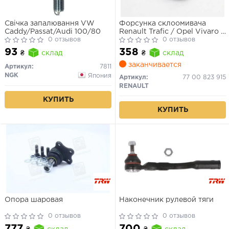
Свічка запалювання VW
Форсунка склоомивача
Caddy/Passat/Audi 100/80
Renault Trafic / Opel Vivaro /
0 отзывов
Nissan Primastar 2001-
0 отзывов
93
358
₴
склад
₴
склад
заканчивается
Артикул:
7811
NGK
Япония
Артикул:
77 00 823 915
RENAULT
КУПИТЬ
КУПИТЬ
Опора шаровая
Наконечник рулевой тяги
0 отзывов
0 отзывов
777
700