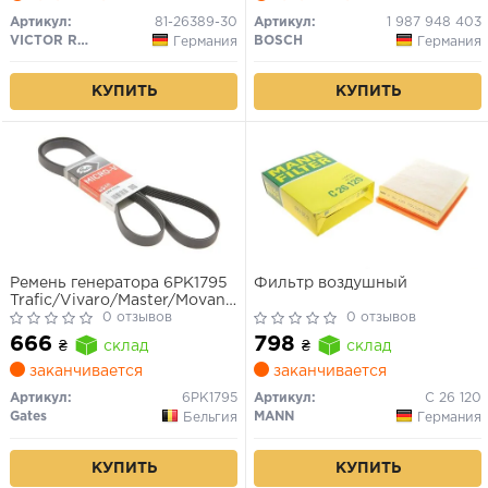
Артикул:
81-26389-30
Артикул:
1 987 948 403
VICTOR REINZ
BOSCH
Германия
Германия
КУПИТЬ
КУПИТЬ
Ремень генератора 6PK1795
Фильтр воздушный
Trafic/Vivaro/Master/Movano
1.9DTI/dCi 01- ALT, PS, AC
0 отзывов
0 отзывов
666
798
₴
склад
₴
склад
заканчивается
заканчивается
Артикул:
6PK1795
Артикул:
C 26 120
Gates
MANN
Бельгия
Германия
КУПИТЬ
КУПИТЬ