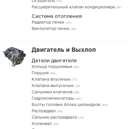
Осушитель
(10)
Расширительный клапан кондиционера
(16)
Система отопления
Радиатор печки
(43)
Вентилятор печки
(39)
Двигатель и Выхлоп
Детали двигателя
Кольца поршневые
(84)
Поршня
(55)
Клапана впускные
(73)
Клапана выпускные
(78)
Сальники клапанов
(86)
Гидрокомпенсаторы
(84)
Болты головки блока цилиндров
(45)
Распредвал
(56)
Сальник распредвала
(76)
Коленвал
(28)