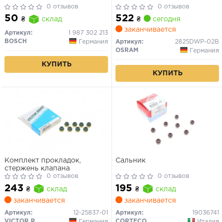
0 отзывов
0 отзывов
522
50
₴
сегодня
₴
склад
заканчивается
Артикул:
1 987 302 213
BOSCH
Германия
Артикул:
2825DWP-02B
OSRAM
Германия
КУПИТЬ
КУПИТЬ
Комплект прокладок,
Сальник
стержень клапана
0 отзывов
0 отзывов
243
195
₴
склад
₴
склад
заканчивается
заканчивается
Артикул:
12-25837-01
Артикул:
19036741
VICTOR REINZ
CORTECO
Германия
Италия