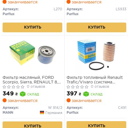
заканчивается
заканчивается
Артикул:
L270
Артикул:
LS933
Purflux
Purflux
КУПИТЬ
КУПИТЬ
Фильтр масляный, FORD
Фильтр топливный Renault
Scorpio, Sierra, RENAULT 8,
Trafic/Vivaro (система
10, 14, 16, 18, 20, 25, 30, Trafic,
0 отзывов
Purflux - высота 120мм) 1.9-
0 отзывов
LADA 110, 111,
3.0 TDI 02-
349
397
₴
склад
₴
склад
заканчивается
заканчивается
Артикул:
W 914/2
Артикул:
C491
MANN
Purflux
Германия
КУПИТЬ
КУПИТЬ