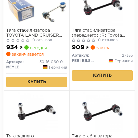
Тяга стабилизатора
Тяга стабилизатора
TOYOTA LAND CRUISER
(переднего) (R) Toyota
03- передн.подв.прав.
0 отзывов
Land Cruiser Prado 02-
0 отзывов
934
909
₴
сегодня
₴
завтра
заканчивается
Артикул:
27335
FEBI BILSTEIN
Германия
Артикул:
30-16 060 0032/HD
MEYLE
Германия
КУПИТЬ
КУПИТЬ
Тяга заднего
Тяга стабілізатора