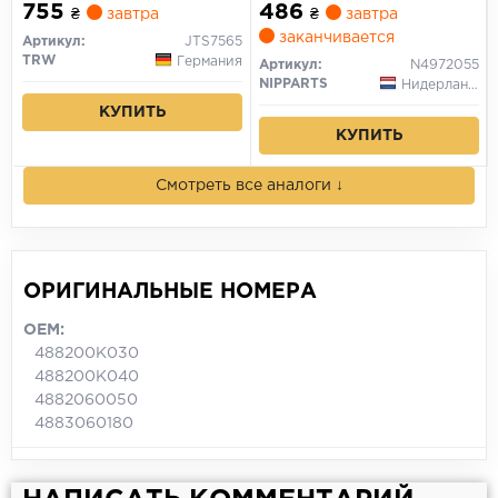
755
486
₴
завтра
₴
завтра
заканчивается
Артикул:
JTS7565
TRW
Германия
Артикул:
N4972055
NIPPARTS
Нидерланды
КУПИТЬ
КУПИТЬ
Смотреть все аналоги ↓
ОРИГИНАЛЬНЫЕ НОМЕРА
OEM:
488200K030
488200K040
4882060050
4883060180