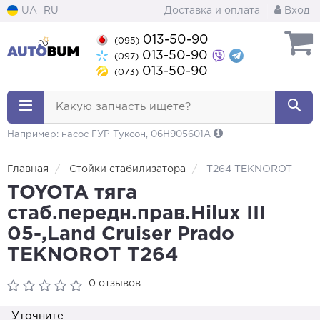
UA
RU
Доставка и оплата
Вход
013-50-90
(095)
013-50-90
(097)
013-50-90
(073)
Какую запчасть ищете?
Например: насос ГУР Туксон, 06H905601A
Главная
Стойки стабилизатора
T264 TEKNOROT
TOYOTA тяга
стаб.передн.прав.Hilux III
05-,Land Cruiser Prado
TEKNOROT T264
0 отзывов
Уточните