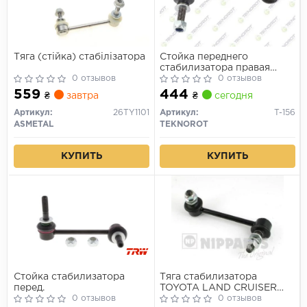
Тяга (стійка) стабілізатора
Стойка переднего
стабилизатора правая
0 отзывов
Toyota LAND CRUISER (J12)
0 отзывов
02-10
559
444
₴
завтра
₴
сегодня
Артикул:
26TY1101
Артикул:
T-156
ASMETAL
TEKNOROT
КУПИТЬ
КУПИТЬ
Стойка стабилизатора
Тяга стабилизатора
перед.
TOYOTA LAND CRUISER
0 отзывов
PRADO 04- пер.подв.прав.
0 отзывов