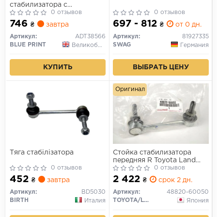
стабилизатора с
контргайками (сторона
0 отзывов
0 отзывов
установки: передний мост
746
697 - 812
₴
завтра
₴
от 0 дн.
справа)
Артикул:
ADT38566
Артикул:
81927335
BLUE PRINT
SWAG
Великобритания
Германия
КУПИТЬ
ВЫБРАТЬ ЦЕНУ
Оригинал
Тяга стабілізатора
Стойка стабилизатора
передняя R Toyota Land
0 отзывов
Cruiser Prado 02-17 Lexus
0 отзывов
GX (пр-во Toyota)
452
2 422
₴
завтра
₴
срок 2 дн.
Артикул:
BD5030
Артикул:
48820-60050
BIRTH
TOYOTA/LEXUS
Италия
Япония