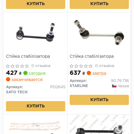
КУПИТЬ
КУПИТЬ
Стійка стабілізатора
Стійка стабілізатора
0 отзывов
0 отзывов
427
637
₴
сегодня
₴
завтра
заканчивается
Артикул:
90.79.736
STARLINE
Чехия
Артикул:
PS12645
SATO TECH
КУПИТЬ
КУПИТЬ