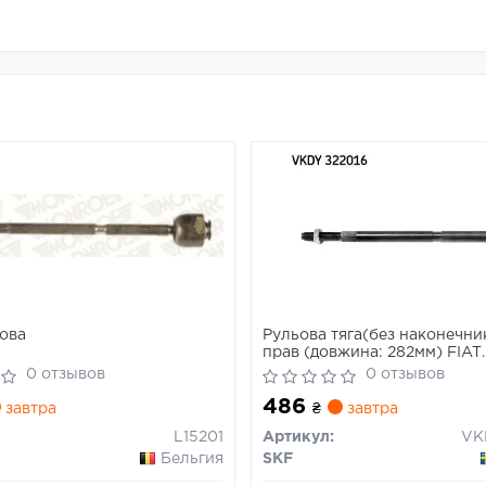
ова
Рульова тяга(без наконечник
прав (довжина: 282мм) FIAT
CINQUECENTO, SEICENTO / 6
0 отзывов
0 отзывов
Electric 07.91-01.10
486
завтра
₴
завтра
L15201
Артикул:
VK
Бельгия
SKF