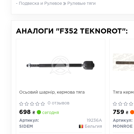
- Подвеска и Рулевое
Рулевые тяги
АНАЛОГИ "F352 TEKNOROT":
Осьовий шарнір, кермова тяга
Тяга керм
0 отзывов
698
759
₴
сегодня
₴
Артикул:
19236A
Артикул:
SIDEM
Бельгия
MONROE