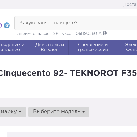
Доста
Какую запчасть ищете?
Например: насос ГУР Туксон, 06H905601A
аждение и
Двигатель и
Сцепление и
Элек
опление
Выхлоп
трансмиссия
Осв
в.Cinquecento 92- TEKNOROT F3
 марку
Выберите модель