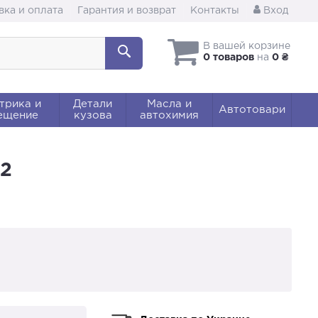
вка и оплата
Гарантия и возврат
Контакты
Вход
В вашей корзине
0 товаров
на
0 ₴
трика и
Детали
Масла и
Автотовари
ещение
кузова
автохимия
52