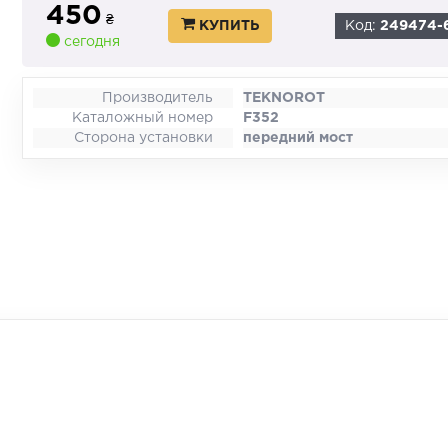
450
₴
КУПИТЬ
Код:
249474-
сегодня
Производитель
TEKNOROT
Каталожный номер
F352
Сторона установки
передний мост