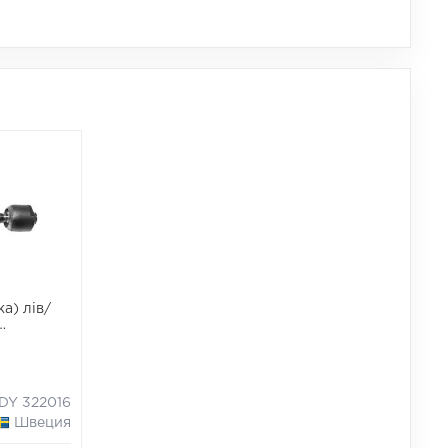
а) лів/
00 0.7-
DY 322016
Швеция