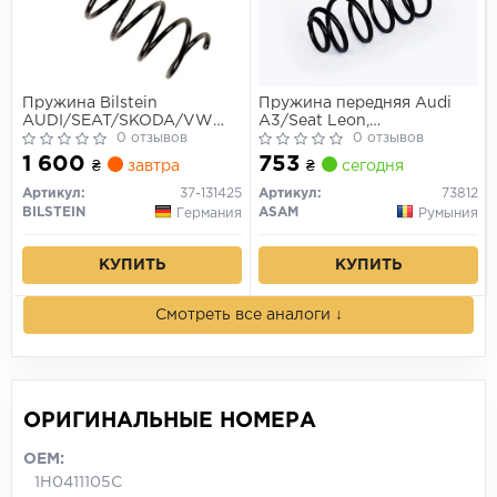
Пружина Bilstein
Пружина передняя Audi
AUDI/SEAT/SKODA/VW
A3/Seat Leon,
A3/Toledo/Octavia/Golf "F
0 отзывов
Toledo/Skoda Octavia/VW
0 отзывов
"91-10
Polo, Golf IV, Bora, Lupo
1 600
753
₴
завтра
₴
сегодня
(94-06) (73812) Asam
Артикул:
37-131425
Артикул:
73812
BILSTEIN
ASAM
Германия
Румыния
КУПИТЬ
КУПИТЬ
Смотреть все аналоги ↓
ОРИГИНАЛЬНЫЕ НОМЕРА
OEM:
1H0411105C