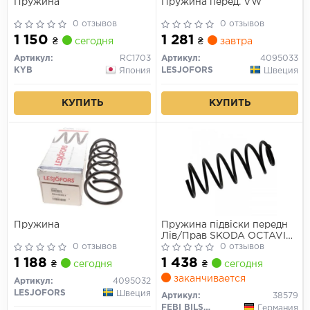
Пружина
Пружина перед. VW
0 отзывов
0 отзывов
1 150
1 281
₴
сегодня
₴
завтра
Артикул:
RC1703
Артикул:
4095033
KYB
LESJOFORS
Япония
Швеция
КУПИТЬ
КУПИТЬ
Пружина
Пружина підвіски передн
Лів/Прав SKODA OCTAVIA
0 отзывов
I VW BORA, BORA I, GOLF
0 отзывов
IV 1.8-2.3 09.96-12.13
1 188
1 438
₴
сегодня
₴
сегодня
заканчивается
Артикул:
4095032
LESJOFORS
Швеция
Артикул:
38579
FEBI BILSTEIN
Германия