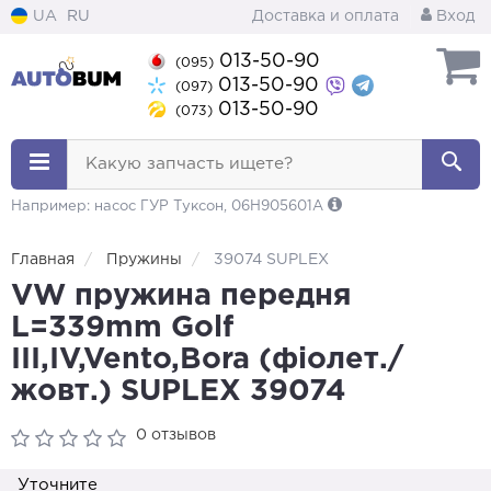
UA
RU
Доставка и оплата
Вход
013-50-90
(095)
013-50-90
(097)
013-50-90
(073)
Какую запчасть ищете?
Например: насос ГУР Туксон, 06H905601A
Главная
Пружины
39074 SUPLEX
VW пружина передня
L=339mm Golf
III,IV,Vento,Bora (фіолет./
жовт.) SUPLEX 39074
0 отзывов
Уточните