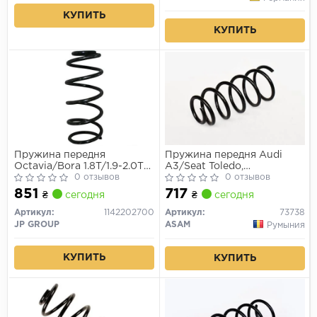
КУПИТЬ
КУПИТЬ
Пружина передня
Пружина передня Audi
Octavia/Bora 1.8T/1.9-2.0TDI
A3/Seat Toledo,
96-04
0 отзывов
Leon/Skoda Octavia/VW
0 отзывов
Golf IV, Polo III, Lupo, Bora
851
717
₴
сегодня
₴
сегодня
(94-06) (73738) Asam
Артикул:
1142202700
Артикул:
73738
JP GROUP
ASAM
Румыния
КУПИТЬ
КУПИТЬ