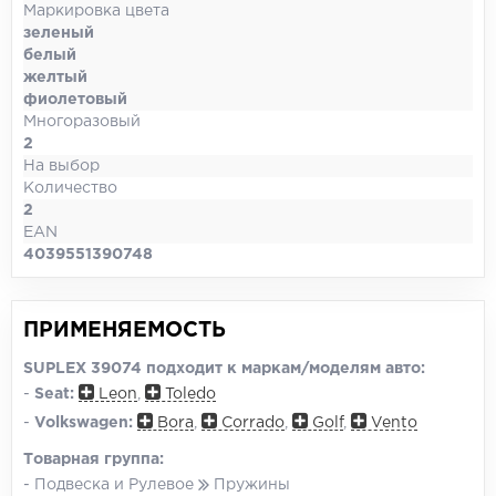
Маркировка цвета
зеленый
белый
желтый
фиолетовый
Многоразовый
2
На выбор
Количество
2
EAN
4039551390748
ПРИМЕНЯЕМОСТЬ
SUPLEX 39074 подходит к маркам/моделям авто:
-
Seat:
Leon
,
Toledo
-
Volkswagen:
Bora
,
Corrado
,
Golf
,
Vento
Товарная группа:
- Подвеска и Рулевое
Пружины