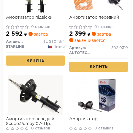
Амортизатор підвіски
Амортизатор передний
0 отзывов
0 отзывов
2 592
2 399
₴
завтра
₴
завтра
заканчивается
Артикул:
TL ST043/4
STARLINE
Чехия
Артикул:
502 0310
AUTOTECHTEILE
КУПИТЬ
КУПИТЬ
Амортизатор передній
Амортизатор
Scudo/Jumpy 07- Пр.
0 отзывов
0 отзывов