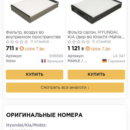
Фильтр, воздух во
Фільтр салон. HYUNDAI,
внутренном пространстве
KIA (вир-во Knecht-Mahle)
0 отзывов
LA347
0 отзывов
711
1 121
₴
срок 7 дн.
₴
срок 7 дн.
Артикул:
698888
Артикул:
LA 347
Valeo
MAHLE / KNECHT
Франция
Германия
КУПИТЬ
КУПИТЬ
Смотреть все аналоги ↓
ОРИГИНАЛЬНЫЕ НОМЕРА
Hyundai/Kia/Mobis: