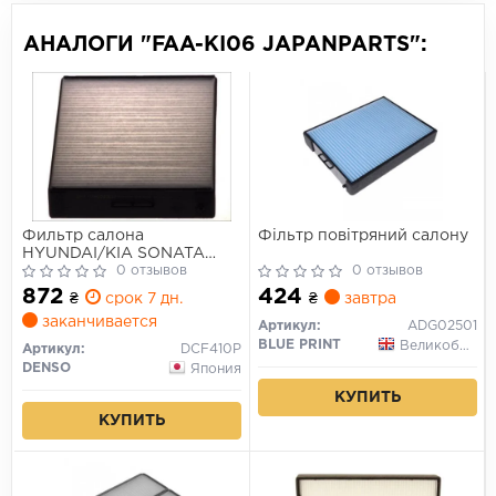
АНАЛОГИ "FAA-KI06 JAPANPARTS":
Фильтр салона
Фільтр повітряний салону
HYUNDAI/KIA SONATA
EF/SANTA
0 отзывов
0 отзывов
FE/MAGENTIS/OPTIMA/SORENTO
872
424
₴
срок 7 дн.
₴
завтра
00-
заканчивается
Артикул:
ADG02501
BLUE PRINT
Великобритания
Артикул:
DCF410P
DENSO
Япония
КУПИТЬ
КУПИТЬ