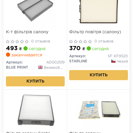
К-т фільтрів салону
Фільтр повітря (салону)
0 отзывов
0 отзывов
493
370
₴
сегодня
₴
сегодня
заканчивается
Артикул:
SF KF9520
STARLINE
Чехия
Артикул:
ADG02519
BLUE PRINT
Великобритания
КУПИТЬ
КУПИТЬ