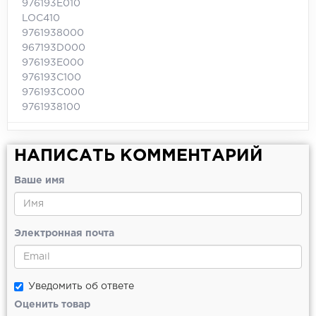
976193E010
LOC410
9761938000
967193D000
976193E000
976193C100
976193C000
9761938100
НАПИСАТЬ КОММЕНТАРИЙ
Ваше имя
Электронная почта
Уведомить об ответе
Оценить товар