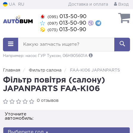
UA
RU
Доставка и оплата
Вход
013-50-90
(095)
013-50-90
(097)
013-50-90
(073)
Какую запчасть ищете?
Например: насос ГУР Туксон, 06H905601A
Главная
Фильтр салона
FAA-KI06 JAPANPARTS
Фільтр повітря (салону)
JAPANPARTS FAA-KI06
0 отзывов
Уточните
автомобиль:
Выберите год