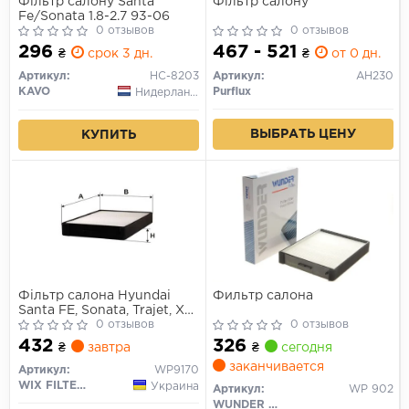
Фільтр салону Santa
Фільтр салону
Fe/Sonata 1.8-2.7 93-06
0 отзывов
0 отзывов
296
467 - 521
₴
срок 3 дн.
₴
от 0 дн.
Артикул:
HC-8203
Артикул:
AH230
KAVO
Purflux
Нидерланды
ВЫБРАТЬ ЦЕНУ
КУПИТЬ
Фільтр салона Hyundai
Фильтр салона
Santa FE, Sonata, Trajet, XG,
Kia Magentis, Opirus,
0 отзывов
0 отзывов
Sorento Wix Filters
432
326
₴
завтра
₴
сегодня
(WP9170)
заканчивается
Артикул:
WP9170
WIX FILTERS
Украина
Артикул:
WP 902
WUNDER FILTER