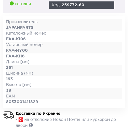
сегодня
Код:
259772-60
Производитель
JAPANPARTS
Каталожный номер
FAA-KI06
Устарелый номер
FAA-HY00
FAA-KI16
Длина [мм]
261
Ширина (мм)
193
Высота [мм]
38
EAN
8033001411829
Доставка по Украине
-
на отделение Новой Почты или курьером до
двери