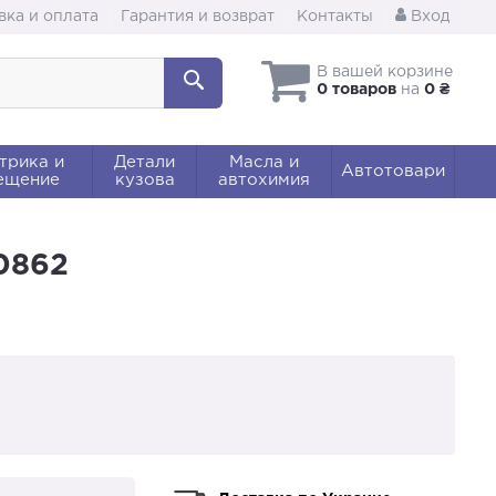
вка и оплата
Гарантия и возврат
Контакты
Вход
В вашей корзине
0 товаров
на
0 ₴
трика и
Детали
Масла и
Автотовари
ещение
кузова
автохимия
0862