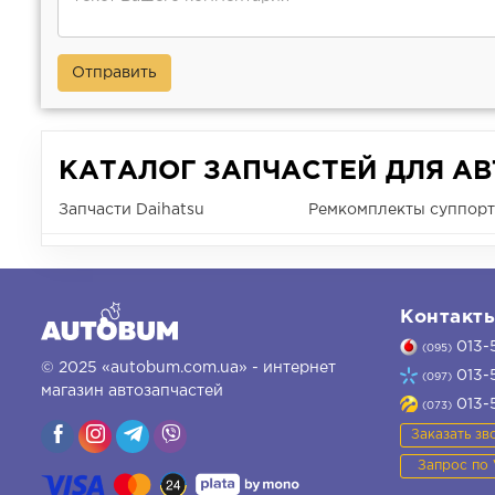
Отправить
КАТАЛОГ ЗАПЧАСТЕЙ ДЛЯ А
Запчасти Daihatsu
Ремкомплекты суппорта
Контакт
013-
(095)
© 2025 «autobum.com.ua» - интернет
013-
(097)
магазин автозапчастей
013-
(073)
Заказать зв
Запрос по 