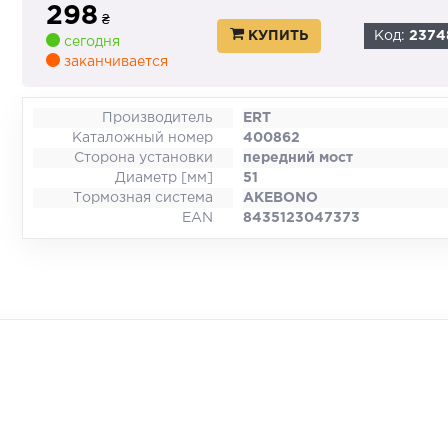
298
₴
КУПИТЬ
Код:
2374
сегодня
заканчивается
Производитель
ERT
Каталожный номер
400862
Сторона установки
передний мост
Диаметр [мм]
51
Тормозная система
AKEBONO
EAN
8435123047373