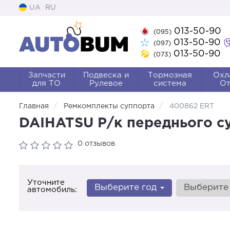
UA
RU
013-50-90
(095)
013-50-90
(097)
013-50-90
(073)
Запчасти
Подвеска и
Тормозная
Охл
для ТО
Рулевое
система
От
Главная
Ремкомплекты суппорта
400862 ERT
DAIHATSU Р/к переднього с
0 отзывов
Уточните
Выберите год
Выберите
автомобиль: