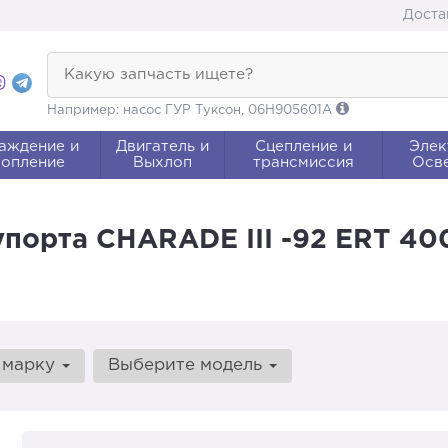
Доста
Какую запчасть ищете?
Например: насос ГУР Туксон, 06H905601A
аждение и
Двигатель и
Сцепление и
Элек
опление
Выхлоп
трансмиссия
Осв
упорта CHARADE III -92 ERT 40
 марку
Выберите модель