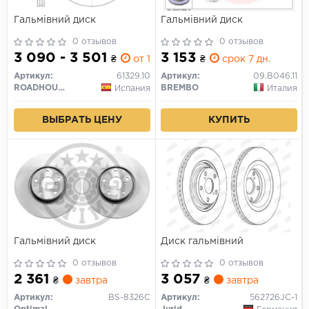
Гальмівний диск
Гальмівний диск
0 отзывов
0 отзывов
3 090 - 3 501
3 153
₴
от 1 дн.
₴
срок 7 дн.
Артикул:
61329.10
Артикул:
09.B046.11
ROADHOUSE
BREMBO
Испания
Италия
ВЫБРАТЬ ЦЕНУ
КУПИТЬ
Гальмівний диск
Диск гальмівний
0 отзывов
0 отзывов
2 361
3 057
₴
завтра
₴
завтра
Артикул:
BS-8326C
Артикул:
562726JC-1