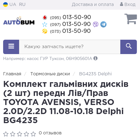
UA
RU
Доставка и оплата
Вход
013-50-90
(095)
013-50-90
(097)
013-50-90
(073)
Какую запчасть ищете?
Например: насос ГУР Туксон, 06H905601A
Главная
Тормозные диски
BG4235 Delphi
Комплект гальмівних дисків
(2 шт) передн Лів/Прав
TOYOTA AVENSIS, VERSO
2.0D/2.2D 11.08-10.18 Delphi
BG4235
0 отзывов