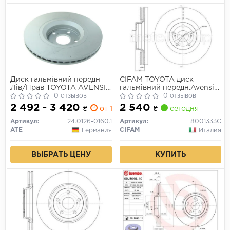
Диск гальмівний передн
CIFAM TOYOTA диск
Лів/Прав TOYOTA AVENSIS,
гальмівний передн.Avensis
VERSO 2.0D/2.2D 11.08-10.18
0 отзывов
2.0D-4D/2.2D-4D 08-
0 отзывов
2 492 - 3 420
2 540
₴
от 1 дн.
₴
сегодня
Артикул:
24.0126-0160.1
Артикул:
8001333C
ATE
CIFAM
Германия
Италия
ВЫБРАТЬ ЦЕНУ
КУПИТЬ