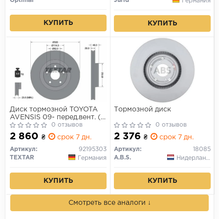
Optimal
Jurid
Германия
КУПИТЬ
КУПИТЬ
Диск тормозной TOYOTA
Тормозной диск
AVENSIS 09- перед.вент. (с
покрытием PRO)
0 отзывов
0 отзывов
2 860
2 376
₴
срок 7 дн.
₴
срок 7 дн.
Артикул:
92195303
Артикул:
18085
TEXTAR
A.B.S.
Германия
Нидерланды
КУПИТЬ
КУПИТЬ
Смотреть все аналоги ↓