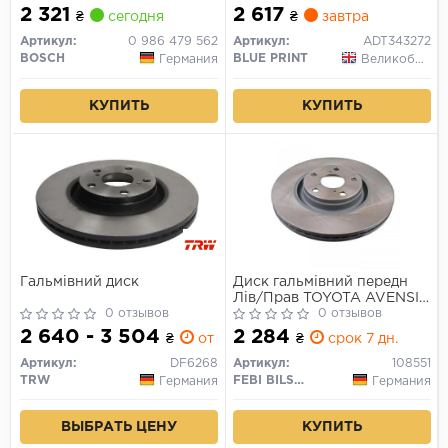
2 321
2 617
₴
сегодня
₴
завтра
Артикул:
0 986 479 562
Артикул:
ADT343272
BOSCH
BLUE PRINT
Германия
Великобритания
КУПИТЬ
КУПИТЬ
Гальмівний диск
Диск гальмівний передн
Лів/Прав TOYOTA AVENSIS,
0 отзывов
VERSO 2.0D/2.2D 11.08-10.18
0 отзывов
2 640 - 3 504
2 284
₴
от 1 дн.
₴
срок 7 дн.
Артикул:
DF6268
Артикул:
108551
TRW
FEBI BILSTEIN
Германия
Германия
ВЫБРАТЬ ЦЕНУ
КУПИТЬ