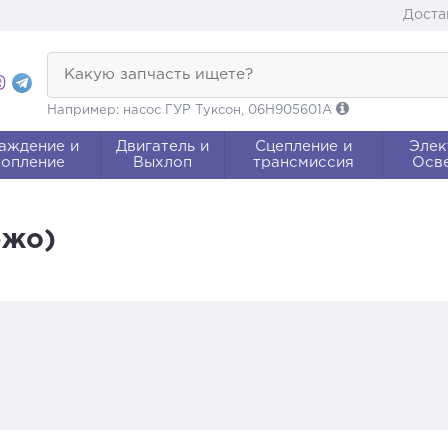
Доста
Какую запчасть ищете?
Например: насос ГУР Туксон, 06H905601A
аждение и
Двигатель и
Сцепление и
Элек
опление
Выхлоп
трансмиссия
Осв
ежо)