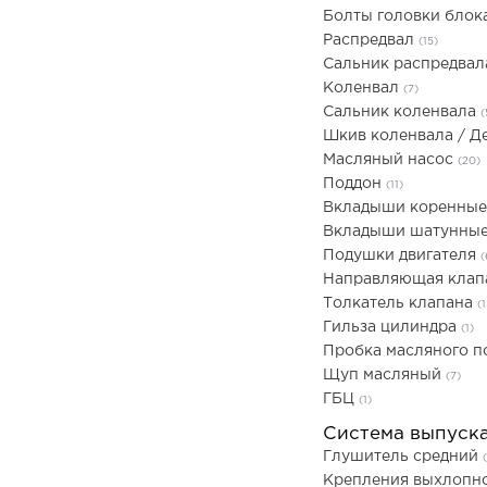
Болты головки блок
Распредвал
(15)
Сальник распредва
Коленвал
(7)
Сальник коленвала
(
Шкив коленвала / 
Масляный насос
(20)
Поддон
(11)
Вкладыши коренны
Вкладыши шатунны
Подушки двигателя
(
Направляющая кла
Толкатель клапана
(1
Гильза цилиндра
(1)
Пробка масляного 
Щуп масляный
(7)
ГБЦ
(1)
Система выпуск
Глушитель средний
Крепления выхлопн