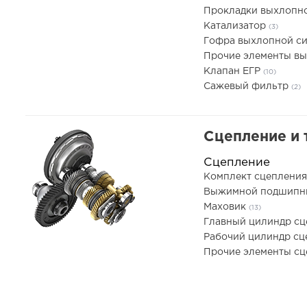
Прокладки выхлопн
Катализатор
(3)
Гофра выхлопной с
Прочие элементы в
Клапан ЕГР
(10)
Сажевый фильтр
(2)
Сцепление и 
Сцепление
Комплект сцеплени
Выжимной подшип
Маховик
(13)
Главный цилиндр с
Рабочий цилиндр с
Прочие элементы с