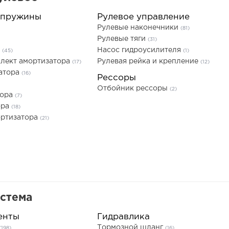
 пружины
Рулевое управление
Рулевые наконечники
(81)
Рулевые тяги
(31)
а
Насос гидроусилителя
(45)
(1)
лект амортизатора
Рулевая рейка и крепление
(17)
(12)
атора
(16)
Рессоры
Отбойник рессоры
(2)
тора
(7)
ора
(18)
ортизатора
(21)
истема
енты
Гидравлика
Тормозной шланг
(198)
(16)