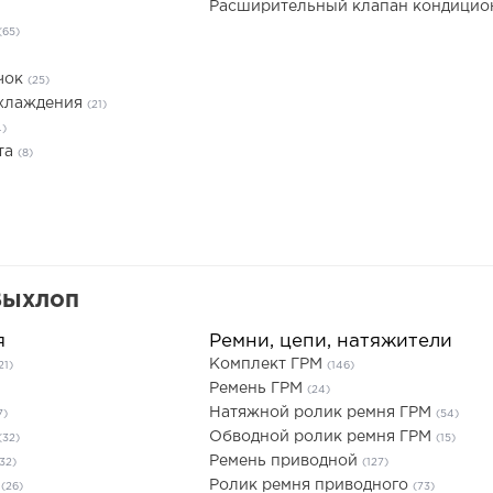
Расширительный клапан кондици
(65)
чок
(25)
охлаждения
(21)
4)
та
(8)
Выхлоп
я
Ремни, цепи, натяжители
Комплект ГРМ
21)
(146)
Ремень ГРМ
(24)
Натяжной ролик ремня ГРМ
7)
(54)
Обводной ролик ремня ГРМ
(32)
(15)
Ремень приводной
32)
(127)
ы
Ролик ремня приводного
(26)
(73)