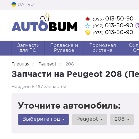
UA
RU
013-50-90
(095)
013-50-90
(097)
013-50-90
(073)
Запчасти
Подвеска и
Тормозная
Охл
для ТО
Рулевое
система
От
Главная
Peugeot
208
Запчасти на Peugeot 208 (П
Найдено 5 167 запчастей
Уточните автомобиль:
Выберите год
Peugeot
208