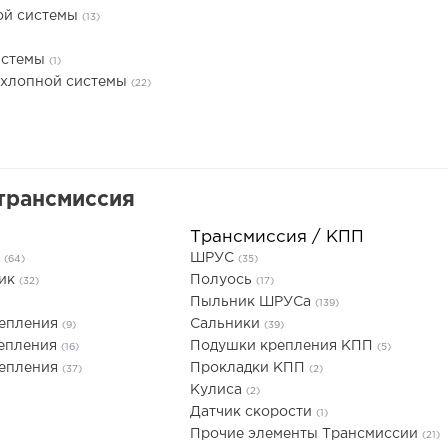
ой системы
(13)
истемы
(1)
ыхлопной системы
(22)
трансмиссия
Трансмиссия / КПП
я
ШРУС
(64)
(35)
ник
Полуось
(32)
(17)
Пыльник ШРУСа
(139)
цепления
Сальники
(9)
(39)
цепления
Подушки крепления КПП
(16)
(5)
цепления
Прокладки КПП
(37)
(2)
Кулиса
(2)
Датчик скорости
(1)
Прочие элементы Трансмиссии
(21)