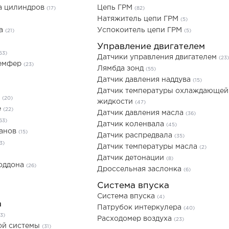
а цилиндров
Цепь ГРМ
(17)
(82)
Натяжитель цепи ГРМ
(5)
ла
Успокоитель цепи ГРМ
(21)
(5)
Управление двигателем
53)
Датчики управления двигателем
(23)
Демфер
(23)
Лямбда зонд
(55)
Датчик давления наддува
(15)
Датчик температуры охлаждающей
е
(20)
жидкости
(47)
е
(22)
Датчик давления масла
(36)
63)
Датчик коленвала
(45)
панов
(15)
Датчик распредвала
(35)
3)
Датчик температуры масла
(2)
Датчик детонации
(8)
поддона
(26)
Дроссельная заслонка
(6)
Система впуска
Система впуска
(4)
а
Патрубок интеркулера
(40)
(3)
Расходомер воздуха
(23)
ой системы
(31)