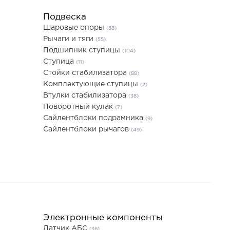
Подвеска
Шаровые опоры
(58)
Рычаги и тяги
(55)
Подшипник ступицы
(104)
Ступица
(11)
Стойки стабилизатора
(88)
Комплектующие ступицы
(2)
Втулки стабилизатора
(38)
Поворотный кулак
(7)
Сайлентблоки подрамника
(9)
Сайлентблоки рычагов
(49)
Электронные компоненты
Датчик АБС
(36)