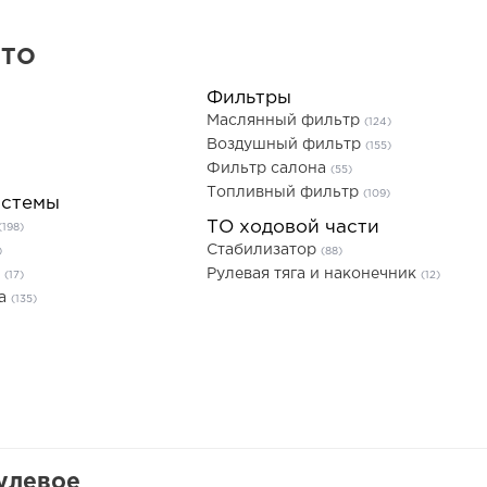
 ТО
Фильтры
Маслянный фильтр
(124)
Воздушный фильтр
(155)
Фильтр салона
(55)
Топливный фильтр
(109)
истемы
ТО ходовой части
(198)
Стабилизатор
)
(88)
ь
Рулевая тяга и наконечник
(17)
(12)
та
(135)
улевое