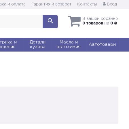
вка и оплата
Гарантия и возврат
Контакты
Вход
В вашей корзине
0 товаров
на
0 ₴
трика и
Детали
Масла и
Автотовари
ещение
кузова
автохимия