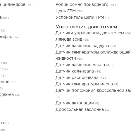
а цилиндров
Ролик ремня приводного
(35)
(84)
Цепь ГРМ
(32)
ла
Успокоитель цепи ГРМ
(64)
(1)
Управление двигателем
179)
Датчики управления двигателем
(24
Демфер
(17)
Лямбда зонд
(69)
Датчик давления наддува
(23)
Датчик температуры охлаждающей
жидкости
(60)
е
(35)
Датчик давления масла
(40)
е
(39)
Датчик коленвала
(48)
146)
Датчик распредвала
(54)
панов
(35)
Датчик температуры масла
(5)
5)
Датчик положения дроссельной за
поддона
(31)
(9)
Датчик детонации
(8)
Дроссельная заслонка
(3)
ера
(1)
(19)