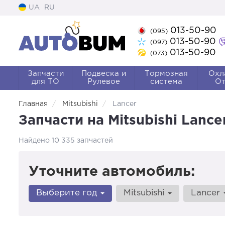
UA
RU
013-50-90
(095)
013-50-90
(097)
013-50-90
(073)
Запчасти
Подвеска и
Тормозная
Охл
для ТО
Рулевое
система
От
Главная
Mitsubishi
Lancer
Запчасти на Mitsubishi Lanc
Найдено 10 335 запчастей
Уточните автомобиль:
Выберите год
Mitsubishi
Lancer