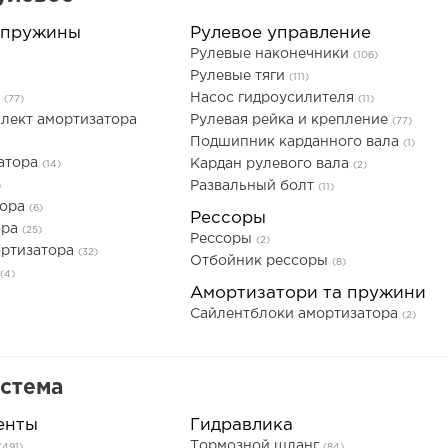
 пружины
Рулевое управление
Рулевые наконечники
(106)
Рулевые тяги
(111)
а
Насос гидроусилителя
(77)
(11)
лект амортизатора
Рулевая рейка и крепление
(77)
Подшипник карданного вала
(1)
атора
Кардан рулевого вала
(14)
(2)
Развальный болт
)
(11)
тора
(6)
Рессоры
ора
(25)
Рессоры
(2)
ортизатора
(32)
Отбойник рессоры
(8)
(4)
Амортизатори та пружини
Сайлентблоки амортизатора
(2)
истема
енты
Гидравлика
Тормозной шланг
(491)
(84)