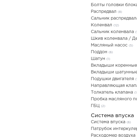
Болты головки блок
Распредвал
(8)
Сальник распредва
Коленвал
(12)
Сальник коленвала
(
Шкив коленвала / 
Масляный насос
(5)
Поддон
(6)
Шатун
(1)
Вкладыши коренны
Вкладыши шатунны
Подушки двигателя
(
Направляющая кла
Толкатель клапана
(1
Пробка масляного 
ГБЦ
(2)
Система впуска
Система впуска
(6)
Патрубок интеркул
Расходомер воздуха