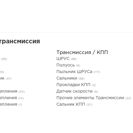
трансмиссия
Трансмиссия / КПП
я
ШРУС
(65)
(88)
Полуось
(6)
Пыльник ШРУСа
19)
(171)
ник
Сальники
(41)
(68)
Прокладки КПП
(2)
цепления
Датчик скорости
(20)
(6)
цепления
Прочие элементы Трансмиссии
(14)
(22)
цепления
Сальник КПП
(1)
(57)