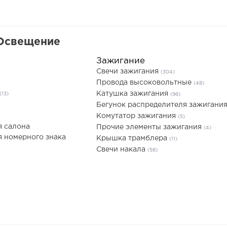
 Освещение
Зажигание
Свечи зажигания
(304)
Провода высоковольтные
(48)
Катушка зажигания
(13)
(96)
Бегунок распределителя зажигани
Комутатор зажигания
(5)
я салона
Прочие элементы зажигания
(4)
 номерного знака
Крышка трамблера
(11)
Свечи накала
(58)