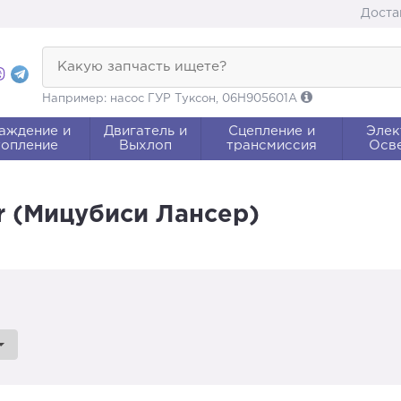
Доста
Какую запчасть ищете?
Например: насос ГУР Туксон, 06H905601A
аждение и
Двигатель и
Сцепление и
Элек
опление
Выхлоп
трансмиссия
Осв
er (Мицубиси Лансер)