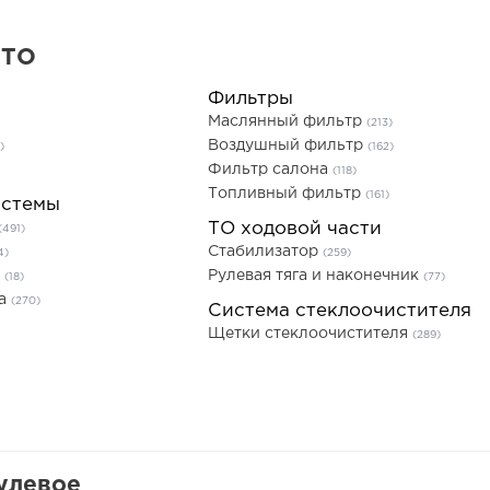
 ТО
Фильтры
Маслянный фильтр
(213)
Воздушный фильтр
)
(162)
Фильтр салона
(118)
Топливный фильтр
(161)
истемы
ТО ходовой части
(491)
Стабилизатор
4)
(259)
ь
Рулевая тяга и наконечник
(18)
(77)
та
(270)
Система стеклоочистителя
Щетки стеклоочистителя
(289)
улевое