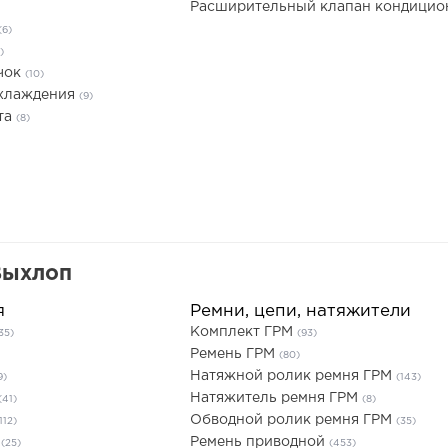
Расширительный клапан кондици
(6)
)
чок
(10)
охлаждения
(9)
та
(8)
Выхлоп
я
Ремни, цепи, натяжители
Комплект ГРМ
35)
(93)
Ремень ГРМ
(80)
Натяжной ролик ремня ГРМ
9)
(143)
Натяжитель ремня ГРМ
(41)
(8)
Обводной ролик ремня ГРМ
112)
(35)
ы
Ремень приводной
(25)
(453)