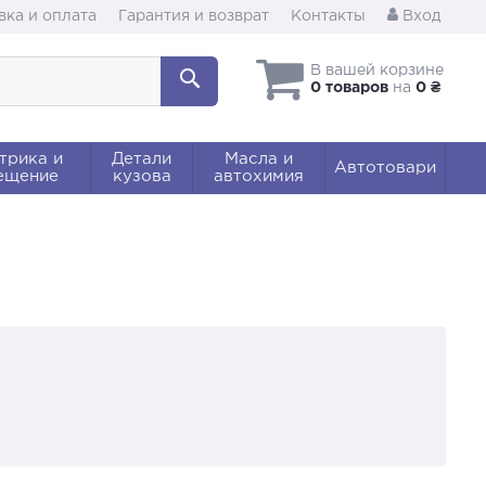
вка и оплата
Гарантия и возврат
Контакты
Вход
В вашей корзине
0 товаров
на
0 ₴
трика и
Детали
Масла и
Автотовари
ещение
кузова
автохимия