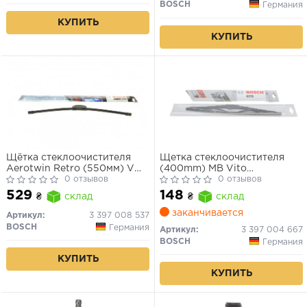
BOSCH
Германия
КУПИТЬ
КУПИТЬ
Щётка стеклоочистителя
Щетка стеклоочистителя
Aerotwin Retro (550мм) VW
(400mm) MB Vito
Golf, Passat, Audi A4, A6
0 отзывов
(W639)/Opel combo/VW
0 отзывов
Golf II/III 70- (Eco)
529
148
₴
склад
₴
склад
заканчивается
Артикул:
3 397 008 537
BOSCH
Германия
Артикул:
3 397 004 667
BOSCH
Германия
КУПИТЬ
КУПИТЬ