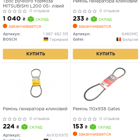
Трос ручного тормоза
Ремінь генератора клиновий
MITSUBISHI L200 05- лівий
0 отзывов
0 отзывов
1 040
233
₴
склад
₴
склад
заканчивается
заканчивается
Артикул:
1 987 482 515
Артикул:
6460MC
BOSCH
Gates
Германия
Бельгия
КУПИТЬ
КУПИТЬ
Ремінь генератора клиновий
Ремінь 110x938 Gates
0 отзывов
0 отзывов
224
153
₴
склад
₴
склад
заканчивается
Артикул:
AVX10X975