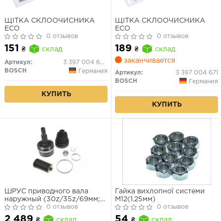
ЩІТКА СКЛООЧИСНИКА
ЩІТКА СКЛООЧИСНИКА
ECO
ECO
0 отзывов
0 отзывов
151
189
₴
склад
₴
склад
заканчивается
Артикул:
3 397 004 669
BOSCH
Германия
Артикул:
3 397 004 671
BOSCH
Германия
КУПИТЬ
КУПИТЬ
ШРУС приводного вала
Гайка вихлопної системи
наружный (30z/35z/69мм;
M12(1.25мм)
ABS:47) MITSUBISHI L200,
0 отзывов
0 отзывов
L200/TRITON, PAJERO
2 489
54
₴
склад
₴
склад