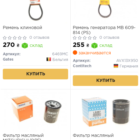
Ремень клиновой
Ремень генератора MB 609-
814 (PS)
0 отзывов
0 отзывов
270
255
₴
склад
₴
склад
заканчивается
Артикул:
6469MC
Gates
Бельгия
Артикул:
AVX13X950
Contitech
Германия
КУПИТЬ
КУПИТЬ
Фильтр масляный
Фильтр масляный