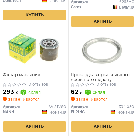
Contitech
Германия
Артикул:
6265MC
Gates
Бельгия
КУПИТЬ
КУПИТЬ
Фільтр масляний
Прокладка корка зливного
масляного піддону
0 отзывов
0 отзывов
293
62
₴
склад
₴
склад
заканчивается
заканчивается
Артикул:
W 811/80
Артикул:
394.030
MANN
ELRING
Германия
Германия
КУПИТЬ
КУПИТЬ