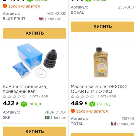
SPORT II 2.4D/2.5D/3.2D
01.04
заканчивается
Артикул:
258-060
BOSAL
Артикул:
ADC48935
BLUE PRINT
Великобритания
КУПИТЬ
КУПИТЬ
Комплект пильника,
Масло двигателя DEXOS 2
приводний вал
QUARTZ INEO MC3
0 отзывов
0 отзывов
422
489
₴
склад
₴
склад
заканчивается
Артикул:
VKJP 01001
SKF
Швеция
Артикул:
213769
TOTAL
Франция
КУПИТЬ