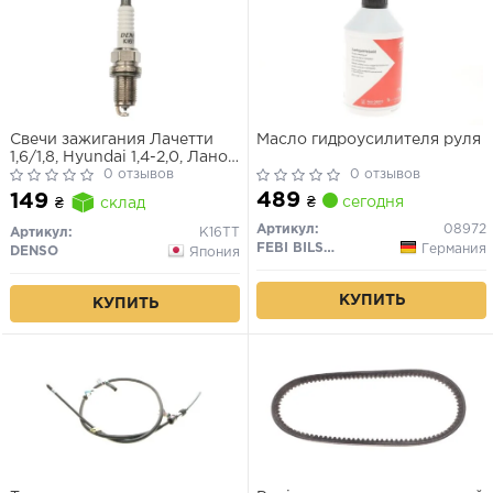
Свечи зажигания Лачетти
Масло гидроусилителя руля
1,6/1,8, Hyundai 1,4-2,0, Ланос
1,6, Авео 1,6 (DENSO) K16TT
0 отзывов
0 отзывов
489
149
₴
сегодня
₴
склад
Артикул:
08972
Артикул:
K16TT
FEBI BILSTEIN
Германия
DENSO
Япония
КУПИТЬ
КУПИТЬ