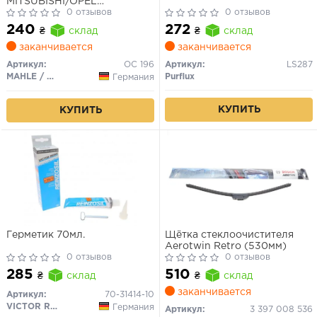
MITSUBISHI/OPEL
LANCER/OUTLANDER/CARISMA
0 отзывов
0 отзывов
1.5TD 4/93-,COMBO 1.7D
240
272
₴
склад
₴
склад
93-/MAZDA 2.0 2/85-
заканчивается
заканчивается
Артикул:
OC 196
Артикул:
LS287
MAHLE / KNECHT
Purflux
Германия
КУПИТЬ
КУПИТЬ
Герметик 70мл.
Щётка стеклоочистителя
Aerotwin Retro (530мм)
0 отзывов
0 отзывов
285
510
₴
склад
₴
склад
заканчивается
Артикул:
70-31414-10
VICTOR REINZ
Германия
Артикул:
3 397 008 536