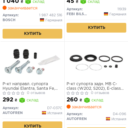
1 040
45
₴
склад
₴
склад
заканчивается
Артикул:
11939
FEBI BILSTEIN
Германия
Артикул:
1 987 482 516
BOSCH
Германия
КУПИТЬ
КУПИТЬ
Р-кт направл. супорта
Р-кт супорта задн. MB C-
Hyundai Elantra, Santa Fe,
class (W202, S202), E-class
Sonata, Tucson /Kia Cerato,
0 отзывов
(W210, S124, S210), S-class
0 отзывов
Magentis /Nissan Almera,
(W126) (Ate 38mm)
292
260
₴
склад
₴
склад
Juke, Micra /Subaru Forester,
Legacy /Toyota Corolla 02-07
заканчивается
Артикул:
D7-037C
(Lucas 10mm)
AUTOFREN
Испания
Артикул:
D4-096
AUTOFREN
Испания
КУПИТЬ