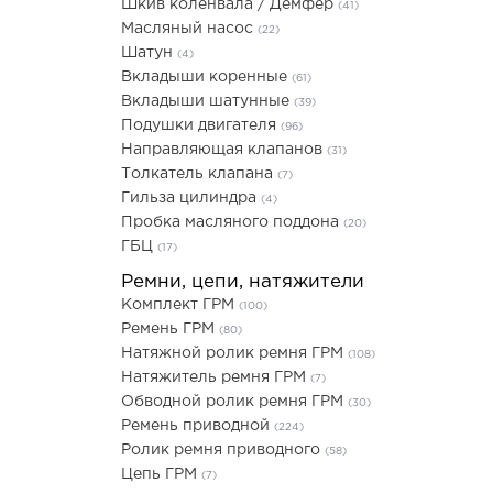
Шкив коленвала / Демфер
(41)
Масляный насос
(22)
Шатун
(4)
Вкладыши коренные
(61)
Вкладыши шатунные
(39)
Подушки двигателя
(96)
Направляющая клапанов
(31)
Толкатель клапана
(7)
Гильза цилиндра
(4)
Пробка масляного поддона
(20)
ГБЦ
(17)
Ремни, цепи, натяжители
Комплект ГРМ
(100)
Ремень ГРМ
(80)
Натяжной ролик ремня ГРМ
(108)
Натяжитель ремня ГРМ
(7)
Обводной ролик ремня ГРМ
(30)
Ремень приводной
(224)
Ролик ремня приводного
(58)
Цепь ГРМ
(7)