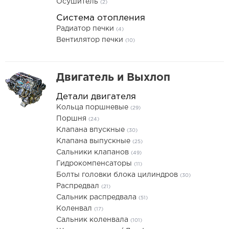
Осушитель
(2)
Система отопления
Радиатор печки
(4)
Вентилятор печки
(10)
Двигатель и Выхлоп
Детали двигателя
Кольца поршневые
(29)
Поршня
(24)
Клапана впускные
(30)
Клапана выпускные
(25)
Сальники клапанов
(49)
Гидрокомпенсаторы
(11)
Болты головки блока цилиндров
(30)
Распредвал
(21)
Сальник распредвала
(51)
Коленвал
(17)
Сальник коленвала
(101)