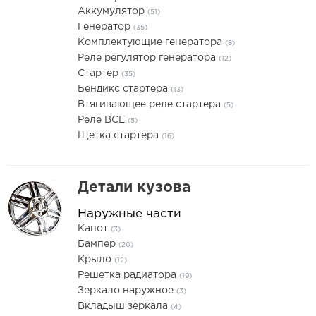
Аккумулятор
(51)
Генератор
(35)
Комплектующие генератора
(8)
Реле регулятор генератора
(12)
Стартер
(35)
Бендикс стартера
(13)
Втягивающее реле стартера
(5)
Реле ВСЕ
(5)
Щетка стартера
(16)
Детали кузова
Наружные части
Капот
(3)
Бампер
(20)
Крыло
(12)
Решетка радиатора
(19)
Зеркало наружное
(3)
Вкладыш зеркала
(4)