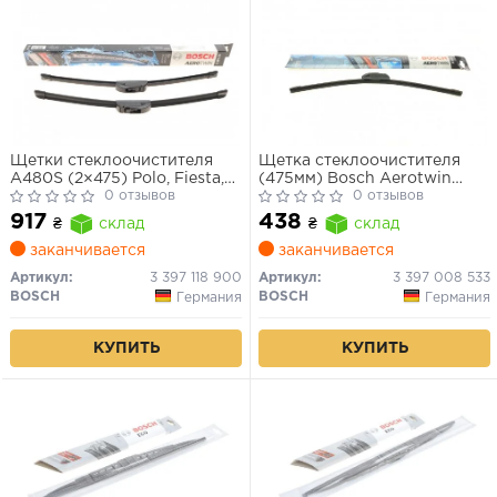
Щетки стеклоочистителя
Щетка стеклоочистителя
A480S (2×475) Polo, Fiesta,
(475мм) Bosch Aerotwin
Vectra B
0 отзывов
Retro
0 отзывов
917
438
₴
склад
₴
склад
заканчивается
заканчивается
Артикул:
3 397 118 900
Артикул:
3 397 008 533
BOSCH
BOSCH
Германия
Германия
КУПИТЬ
КУПИТЬ