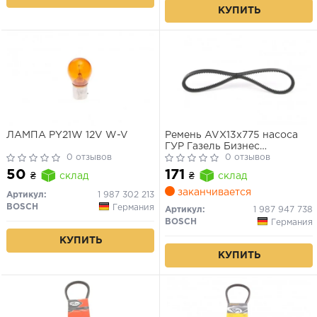
КУПИТЬ
ЛАМПА PY21W 12V W-V
Ремень AVX13x775 насоса
ГУР Газель Бизнес
0 отзывов
дв.4216,Evotech 2,7 (пр-во
0 отзывов
Bosch)
50
171
₴
склад
₴
склад
заканчивается
Артикул:
1 987 302 213
BOSCH
Германия
Артикул:
1 987 947 738
BOSCH
Германия
КУПИТЬ
КУПИТЬ