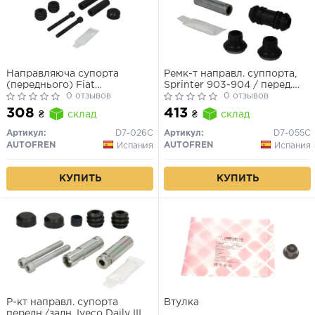
Направляюча супорта
Ремк-т направл. суппорта,
(переднього) Fiat
Sprinter 903-904 / перед.
Ducato/MB Sprinter
0 отзывов
Vito (638) CDI, (палец), (к-т:
0 отзывов
(Brembo)/Ford Transit 06-
+болты)
308
413
₴
склад
₴
склад
(зад спарка)
Артикул:
D7-026C
Артикул:
D7-055C
AUTOFREN
AUTOFREN
Испания
Испания
КУПИТЬ
КУПИТЬ
Р-кт направл. супорта
Втулка
передн./задн. Iveco Daily III