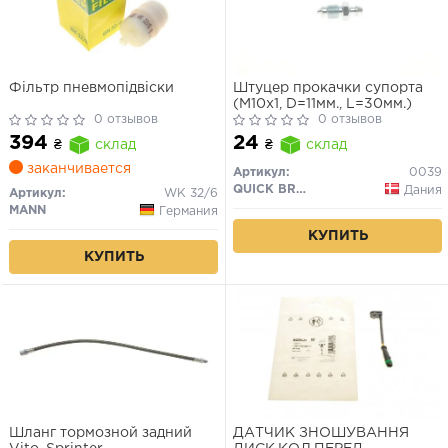
Фільтр пневмопідвіски
Штуцер прокачки супорта
(M10x1, D=11мм., L=30мм.)
0 отзывов
0 отзывов
394
24
₴
склад
₴
склад
заканчивается
Артикул:
0039
QUICK BRAKE
Дания
Артикул:
WK 32/6
MANN
Германия
КУПИТЬ
КУПИТЬ
Шланг тормозной задний
ДАТЧИК ЗНОШУВАННЯ