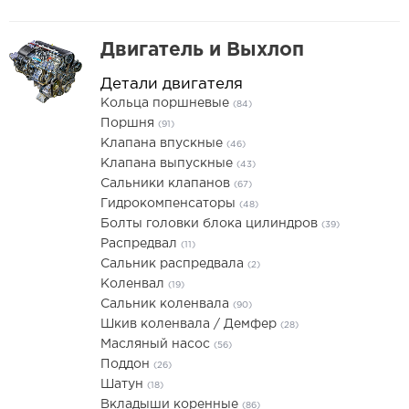
Двигатель и Выхлоп
Детали двигателя
Кольца поршневые
(84)
Поршня
(91)
Клапана впускные
(46)
Клапана выпускные
(43)
Сальники клапанов
(67)
Гидрокомпенсаторы
(48)
Болты головки блока цилиндров
(39)
Распредвал
(11)
Сальник распредвала
(2)
Коленвал
(19)
Сальник коленвала
(90)
Шкив коленвала / Демфер
(28)
Масляный насос
(56)
Поддон
(26)
Шатун
(18)
Вкладыши коренные
(86)