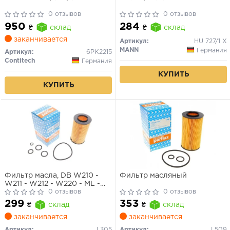
0 отзывов
0 отзывов
950
284
₴
склад
₴
склад
заканчивается
Артикул:
HU 727/1 X
MANN
Германия
Артикул:
6PK2215
Contitech
Германия
КУПИТЬ
КУПИТЬ
Фильтр масла, DB W210 -
Фильтр масляный
W211 - W212 - W220 - ML -
GL, (бенз.)
0 отзывов
0 отзывов
299
353
₴
склад
₴
склад
заканчивается
заканчивается
Артикул:
L305
Артикул:
L509