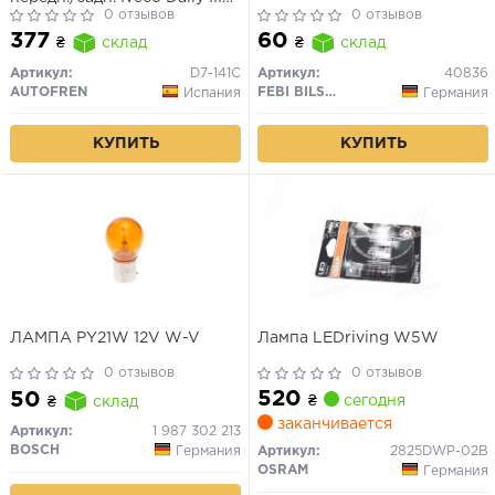
99-07 /MB Spinter, Vito 06-
0 отзывов
0 отзывов
/VW Crafter 06- (Brembo
377
60
₴
склад
₴
склад
18mm)
Артикул:
D7-141C
Артикул:
40836
AUTOFREN
FEBI BILSTEIN
Испания
Германия
КУПИТЬ
КУПИТЬ
ЛАМПА PY21W 12V W-V
Лампа LEDriving W5W
0 отзывов
0 отзывов
520
50
₴
сегодня
₴
склад
заканчивается
Артикул:
1 987 302 213
BOSCH
Германия
Артикул:
2825DWP-02B
OSRAM
Германия