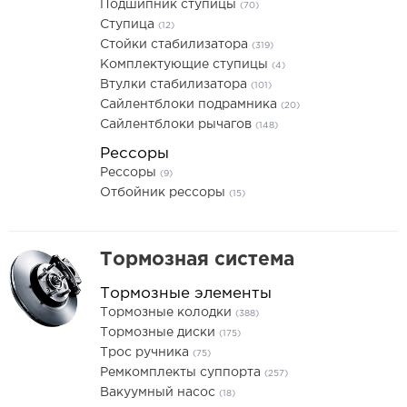
Подшипник ступицы
(70)
Ступица
(12)
Стойки стабилизатора
(319)
Комплектующие ступицы
(4)
Втулки стабилизатора
(101)
Сайлентблоки подрамника
(20)
Сайлентблоки рычагов
(148)
Рессоры
Рессоры
(9)
Отбойник рессоры
(15)
Тормозная система
Тормозные элементы
Тормозные колодки
(388)
Тормозные диски
(175)
Трос ручника
(75)
Ремкомплекты суппорта
(257)
Вакуумный насос
(18)