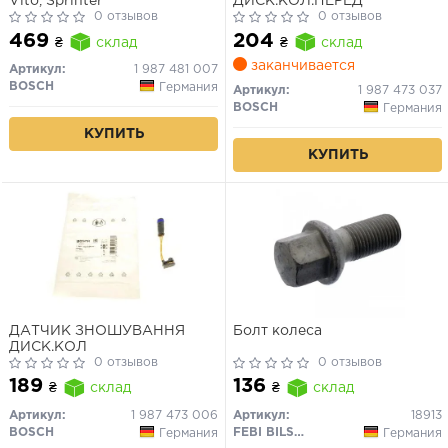
Vito, Sprinter
ДИСК.КОЛ.ПЕРЕД
0 отзывов
0 отзывов
469
204
₴
склад
₴
склад
заканчивается
Артикул:
1 987 481 007
BOSCH
Германия
Артикул:
1 987 473 037
BOSCH
Германия
КУПИТЬ
КУПИТЬ
ДАТЧИК ЗНОШУВАННЯ
Болт колеса
ДИСК.КОЛ
0 отзывов
0 отзывов
189
136
₴
склад
₴
склад
Артикул:
1 987 473 006
Артикул:
18913
BOSCH
FEBI BILSTEIN
Германия
Германия