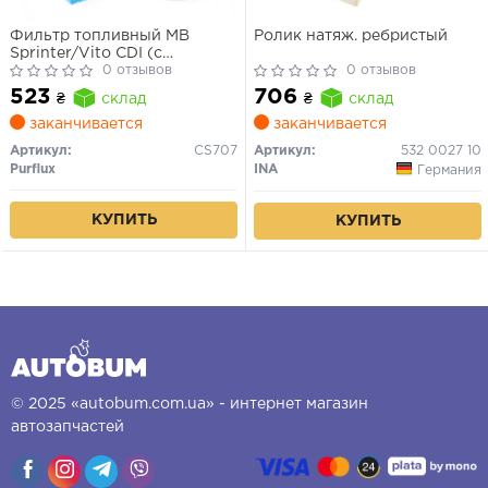
Фильтр топливный MB
Ролик натяж. ребристый
Sprinter/Vito CDI (с
подогревом) WF8274WIX,
0 отзывов
0 отзывов
F026402044, WK 84218,
523
706
₴
склад
₴
склад
H167WK, PXCS707
заканчивается
заканчивается
Артикул:
CS707
Артикул:
532 0027 10
Purflux
INA
Германия
КУПИТЬ
КУПИТЬ
© 2025 «autobum.com.ua» - интернет магазин
автозапчастей