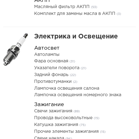
АКПП
Масляный фильтр АКПП
(53)
Комплект для замены масла в АКПП
(3)
Электрика и Освещение
Автосвет
Автолампы
Фара основная
(31)
Указатели поворота
(21)
Задний фонарь
(22)
Противотуманки
(2)
Лампочка освещения салона
Лампочка освещения номерного знака
Зажигание
Свечи зажигания
(89)
Провода высоковольтные
(15)
Катушка зажигания
(75)
Прочие элементы зажигания
(15)
Свечи накала
(94)