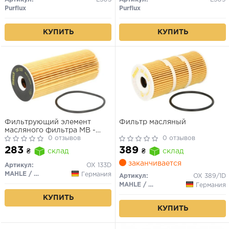
Purflux
Purflux
КУПИТЬ
КУПИТЬ
Фильтрующий элемент
Фильтр масляный
масляного фильтра MB -
SPRINTER, VITO VW - LT
0 отзывов
0 отзывов
283
389
₴
склад
₴
склад
заканчивается
Артикул:
OX 133D
MAHLE / KNECHT
Германия
Артикул:
OX 389/1D
MAHLE / KNECHT
Германия
КУПИТЬ
КУПИТЬ