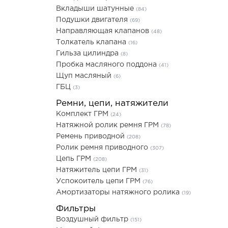
Вкладыши шатунные
(84)
Подушки двигателя
(69)
Направляющая клапанов
(48)
Толкатель клапана
(16)
Гильза цилиндра
(8)
Пробка масляного поддона
(41)
Щуп масляный
(6)
ГБЦ
(3)
Ремни, цепи, натяжители
Комплект ГРМ
(24)
Натяжной ролик ремня ГРМ
(78)
Ремень приводной
(208)
Ролик ремня приводного
(307)
Цепь ГРМ
(208)
Натяжитель цепи ГРМ
(31)
Успокоитель цепи ГРМ
(76)
Амортизаторы натяжного ролика
(19)
Фильтры
Воздушный фильтр
(151)