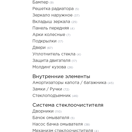
Бампер
(9)
Решетка радиатора
(5)
Зеркало наружное
(37)
Вкладыш зеркала
(25)
Панель передняя
(4)
Арки колесные
(7)
Подкрылки
(17)
Двери
(67)
Уплотнитель стекла
(4)
Защита двигателя
(17)
Молдинг кузова
(26)
Внутренние элементы
Амортизаторы капота / багажника
(45)
Замки / Ручки
(72)
Стеклоподъемник
(46)
Система стеклоочистителя
Дворники
(110)
Бачок омывателя
(5)
Насос бачка омывателя
(38)
Механизм стеклоочистителя
(4)