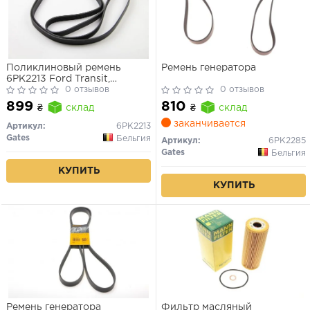
Поликлиновый ремень
Ремень генератора
6PK2213 Ford Transit,
Mercedes Sprinter
0 отзывов
0 отзывов
899
810
₴
склад
₴
склад
заканчивается
Артикул:
6PK2213
Gates
Бельгия
Артикул:
6PK2285
Gates
Бельгия
КУПИТЬ
КУПИТЬ
Ремень генератора
Фильтр масляный