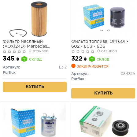
Фильтр масляный
Фильтр топлива, OM 601 -
(=OX124D) Mercedes
602 - 603 - 606
W202/W210 200D-300D 95-,
0 отзывов
0 отзывов
208D-412D Sprinter
345
322
₴
склад
₴
склад
заканчивается
Артикул:
L312
Purflux
Артикул:
CS435A
Purflux
КУПИТЬ
КУПИТЬ