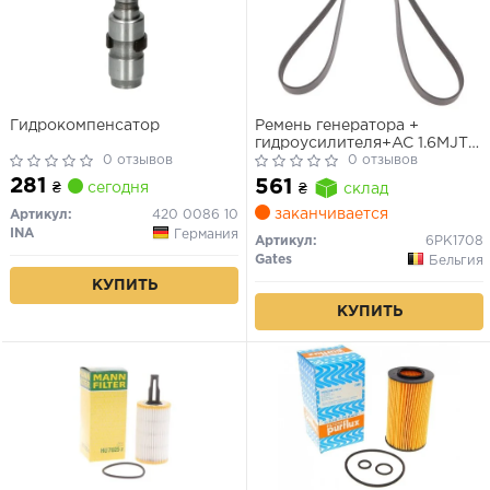
Гидрокомпенсатор
Ремень генератора +
гидроусилителя+AC 1.6MJTD,
0 отзывов
2.0MJTD Doblo 2009-
0 отзывов
6РК1706
281
561
₴
сегодня
₴
склад
заканчивается
Артикул:
420 0086 10
INA
Германия
Артикул:
6PK1708
Gates
Бельгия
КУПИТЬ
КУПИТЬ