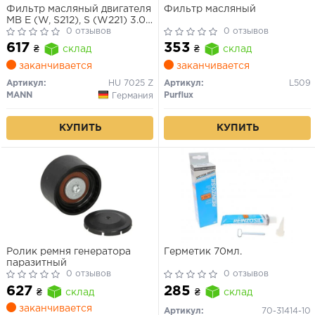
Фильтр масляный двигателя
Фильтр масляный
MB E (W, S212), S (W221) 3.0-
5.0 BlueEFFICIENCY 10- (пр-
0 отзывов
0 отзывов
во MANN)
617
353
₴
склад
₴
склад
заканчивается
заканчивается
Артикул:
HU 7025 Z
Артикул:
L509
MANN
Purflux
Германия
КУПИТЬ
КУПИТЬ
Ролик ремня генератора
Герметик 70мл.
паразитный
0 отзывов
0 отзывов
627
285
₴
склад
₴
склад
заканчивается
Артикул:
70-31414-10