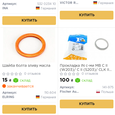
VICTOR REINZ
Германия
Артикул:
532 0234 10
INA
Германия
КУПИТЬ
КУПИТЬ
Шайба болта зливу масла
Прокладка IN с-ми MB C II
(W203)/ C II (S203)/ CLK II
0 отзывов
(C209)/ E II (W210)/ E II
0 отзывов
(S210) 99-
15
100
₴
склад
₴
склад
заканчивается
Артикул:
141-975
Fischer Automotive One (FA1)
Польша
Артикул:
110.604
ELRING
Германия
КУПИТЬ
КУПИТЬ