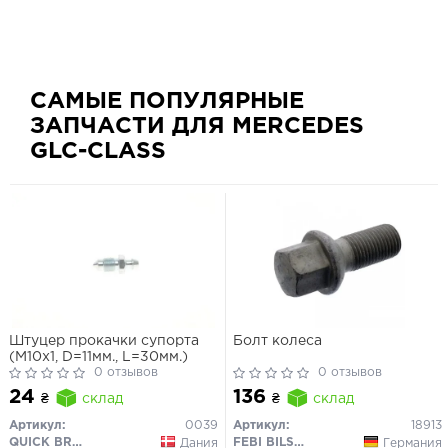
САМЫЕ ПОПУЛЯРНЫЕ
ЗАПЧАСТИ ДЛЯ MERCEDES
GLC-CLASS
Штуцер прокачки супорта
Болт колеса
(M10x1, D=11мм., L=30мм.)
0 отзывов
0 отзывов
24
136
₴
склад
₴
склад
Артикул:
0039
Артикул:
18913
QUICK BRAKE
FEBI BILSTEIN
Дания
Германия