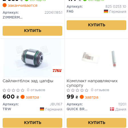
заканчивается
Артикул:
825 0253 10
FAG
Германия
Артикул:
22061.185.1
ZIMMERMANN
КУПИТЬ
КУПИТЬ
Сайлентблок зад. цапфы
Комплект направляючих
супорту
0 отзывов
0 отзывов
600
99
₴
завтра
₴
завтра
Артикул:
JBU167
Артикул:
11201
TRW
QUICK BRAKE
Германия
Дания
КУПИТЬ
КУПИТЬ