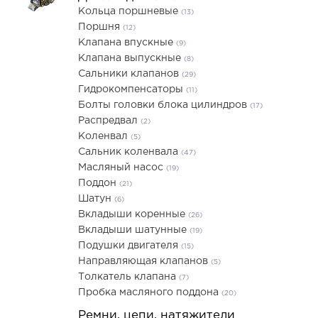
Кольца поршневые
(13)
Поршня
(12)
Клапана впускные
(9)
Клапана выпускные
(8)
Сальники клапанов
(29)
Гидрокомпенсаторы
(11)
Болты головки блока цилиндров
(17)
Распредвал
(2)
Коленвал
(5)
Сальник коленвала
(47)
Масляный насос
(19)
Поддон
(21)
Шатун
(6)
Вкладыши коренные
(26)
Вкладыши шатунные
(19)
Подушки двигателя
(15)
Направляющая клапанов
(5)
Толкатель клапана
(7)
Пробка масляного поддона
(20)
Ремни, цепи, натяжители