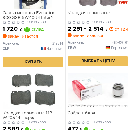
Олива моторна Evolution
Колодки тормозные
900 SXR 5W40 (4 Liter)
0 отзывов
0 отзывов
2 261 - 2 514
1 720
₴
от 1 дн.
₴
склад
заканчивается
заканчивается
Артикул:
GDB2081
Артикул:
213914
TRW
Германия
ELF
Франция
ВЫБРАТЬ ЦЕНУ
КУПИТЬ
Колодки тормозные MB
Сайлентблок
W205 14- перед.
0 отзывов
0 отзывов
2 589
477
₴
сегодня
₴
сегодня