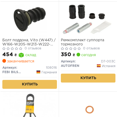
Болт поддона, Vito (W447) /
Ремкомплект суппорта
W166-W205-W213-W222-
тормозного
W223, (OM 642-651-654-
0 отзывов
0 отзывов
656), (пластик)
350
454
₴
сегодня
₴
склад
заканчивается
Артикул:
D7-003C
AUTOFREN
Испания
Артикул:
108016
FEBI BILSTEIN
Германия
КУПИТЬ
КУПИТЬ