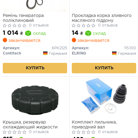
Ремінь генератора
Прокладка корка зливного
поліклиновий
масляного піддону
0 отзывов
0 отзывов
1 014
14
₴
склад
₴
склад
заканчивается
заканчивается
Артикул:
6PK2125
Артикул:
115.100
Contitech
ELRING
Германия
Германия
КУПИТЬ
КУПИТЬ
Крышка, резервуар
Комплект пильника,
охлаждающей жидкости
приводний вал
0 отзывов
0 отзывов