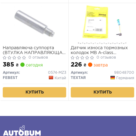
Направляюча суппорта
Датчик износа тормозных
(ВТУЛКА НАПРАВЛЯЮЩАЯ
колодок MB A-class
СУППОРТА ТОРМОЗНОГО
0 отзывов
(W176)/E-class (W213) 12-
0 отзывов
MAZDA 3 BK 2003-2008)
385
226
₴
сегодня
₴
завтра
Артикул:
0574-MZ3
Артикул:
98048700
FEBEST
TEXTAR
Китай
Германия
КУПИТЬ
КУПИТЬ