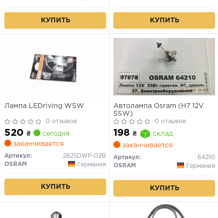
КУПИТЬ
КУПИТЬ
Лампа LEDriving W5W
Автолампа Osram (H7 12V
55W)
0 отзывов
0 отзывов
520
198
₴
сегодня
₴
склад
заканчивается
заканчивается
Артикул:
2825DWP-02B
Артикул:
64210
OSRAM
Германия
OSRAM
Германия
КУПИТЬ
КУПИТЬ