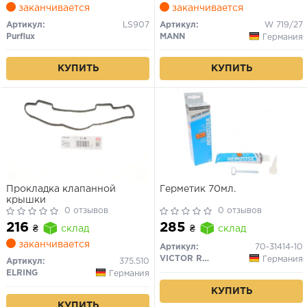
заканчивается
заканчивается
Артикул:
LS907
Артикул:
W 719/27
Purflux
MANN
Германия
КУПИТЬ
КУПИТЬ
Прокладка клапанной
Герметик 70мл.
крышки
0 отзывов
0 отзывов
216
285
₴
склад
₴
склад
заканчивается
Артикул:
70-31414-10
VICTOR REINZ
Германия
Артикул:
375.510
ELRING
Германия
КУПИТЬ
КУПИТЬ