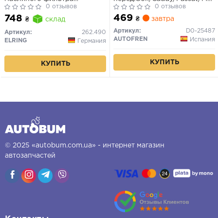
Berlingo/Partner/Nemo
0 отзывов
(54x55,6mm) 03-
0 отзывов
469
748
₴
завтра
₴
склад
Артикул:
D0-25487
Артикул:
262.490
AUTOFREN
Испания
ELRING
Германия
КУПИТЬ
КУПИТЬ
© 2025 «autobum.com.ua» - интернет магазин
автозапчастей