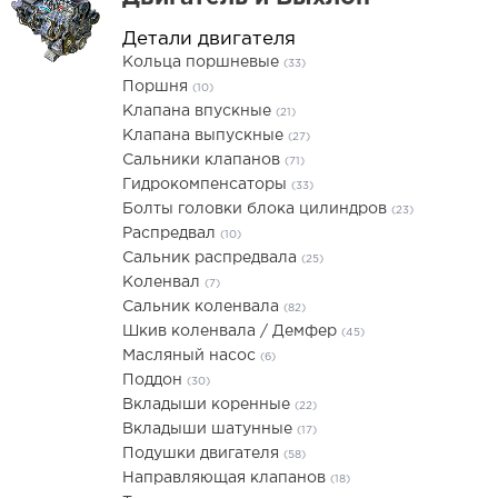
Детали двигателя
Кольца поршневые
(33)
Поршня
(10)
Клапана впускные
(21)
Клапана выпускные
(27)
Сальники клапанов
(71)
Гидрокомпенсаторы
(33)
Болты головки блока цилиндров
(23)
Распредвал
(10)
Сальник распредвала
(25)
Коленвал
(7)
Сальник коленвала
(82)
Шкив коленвала / Демфер
(45)
Масляный насос
(6)
Поддон
(30)
Вкладыши коренные
(22)
Вкладыши шатунные
(17)
Подушки двигателя
(58)
Направляющая клапанов
(18)