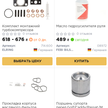
Комплект монтажний
Масло гидроусилителя руля
турбокомпресора
0 отзывов
0 отзывов
618 - 676
489
₴
от 0 дн.
₴
сегодня
Артикул:
714.600
Артикул:
08972
ELRING
FEBI BILSTEIN
Германия
Германия
ВЫБРАТЬ ЦЕНУ
КУПИТЬ
Прокладка корпуса
Поршень супорта
масляного фильтра
перед.Golf/Caddy/Passat/Meg