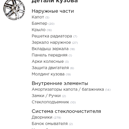
Детали кузова
Наружные части
Капот
(5)
Бампер
(20)
Крыло
(16)
Решетка радиатора
(7)
Зеркало наружное
(27)
Вкладыш зеркала
(18)
Панель передняя
(1)
Арки колесные
(3)
Защита двигателя
(6)
Молдинг кузова
(19)
Внутренние элементы
Амортизаторы капота / багажника
(14)
Замки / Ручки
(2)
Стеклоподъемник
(10)
Система стеклоочистителя
Дворники
(279)
Бачок омывателя
(2)