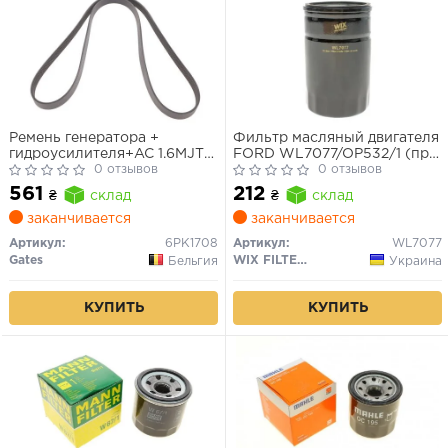
Ремень генератора +
Фильтр масляный двигателя
гидроусилителя+AC 1.6MJTD,
FORD WL7077/OP532/1 (пр-
2.0MJTD Doblo 2009-
0 отзывов
во WIX-Filtron)
0 отзывов
6РК1706
561
212
₴
склад
₴
склад
заканчивается
заканчивается
Артикул:
6PK1708
Артикул:
WL7077
Gates
WIX FILTERS
Бельгия
Украина
КУПИТЬ
КУПИТЬ