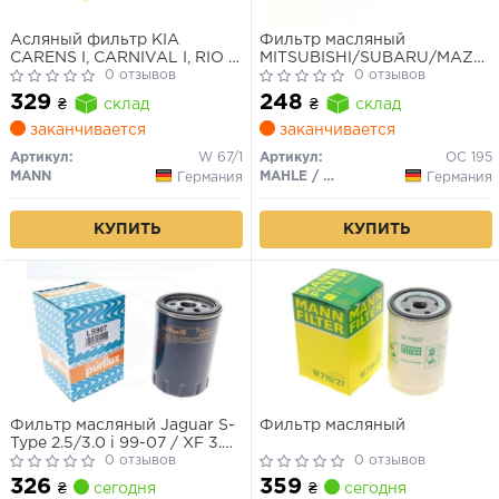
Асляный фильтр KIA
Фильтр масляный
CARENS I, CARNIVAL I, RIO I,
MITSUBISHI/SUBARU/MAZDA
MAZDA 2, 3
0 отзывов
IMPREZA/LEGACY/LANCER/AT
0 отзывов
329
248
₴
склад
₴
склад
заканчивается
заканчивается
Артикул:
W 67/1
Артикул:
OC 195
MANN
MAHLE / KNECHT
Германия
Германия
КУПИТЬ
КУПИТЬ
Фильтр масляный Jaguar S-
Фильтр масляный
Type 2.5/3.0 i 99-07 / XF 3.0 i
08-15 / XJ 3.0 i 03->
0 отзывов
0 отзывов
326
359
₴
сегодня
₴
сегодня