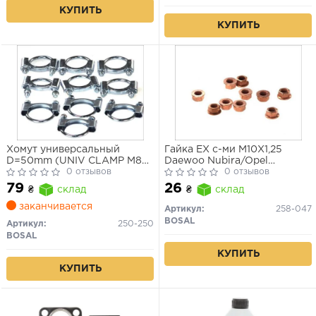
КУПИТЬ
КУПИТЬ
Хомут универсальный
Гайка EX с-ми M10X1,25
D=50mm (UNIV CLAMP M8
Daewoo Nubira/Opel
50MM) 1шт.
0 отзывов
Antara/Suzuki/Nissan/Honda
0 отзывов
79
26
₴
склад
₴
склад
заканчивается
Артикул:
258-047
BOSAL
Артикул:
250-250
BOSAL
КУПИТЬ
КУПИТЬ