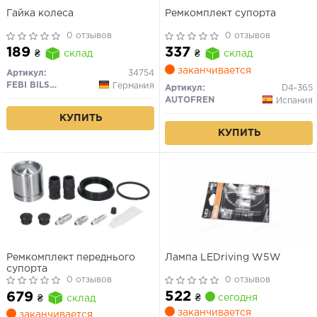
Гайка колеса
Ремкомплект супорта
0 отзывов
0 отзывов
189
337
₴
склад
₴
склад
заканчивается
Артикул:
34754
FEBI BILSTEIN
Германия
Артикул:
D4-365
AUTOFREN
Испания
КУПИТЬ
КУПИТЬ
Ремкомплект переднього
Лампа LEDriving W5W
супорта
0 отзывов
0 отзывов
522
679
₴
сегодня
₴
склад
заканчивается
заканчивается