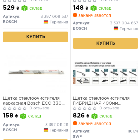
Golf, Passat, Audi A4, A6
0 отзывов
(W639)/Opel combo/VW
0 отзывов
Golf II/III 70- (Eco)
529
148
₴
склад
₴
склад
заканчивается
Артикул:
3 397 008 537
BOSCH
Германия
Артикул:
3 397 004 667
BOSCH
Германия
КУПИТЬ
КУПИТЬ
Щетка стеклоочистителя
Щетка стеклоочистителя
каркасная Bosch ECO 330
ГИБРИДНАЯ 400мм
мм (13")
0 отзывов
HBLADE
0 отзывов
158
826
₴
склад
₴
склад
заканчивается
Артикул:
3 397 011 211
BOSCH
Германия
Артикул:
116174
SWF