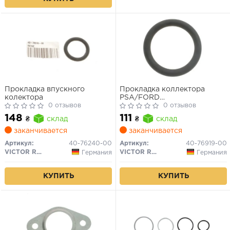
Прокладка впускного
Прокладка коллектора
колектора
PSA/FORD
0 отзывов
C3/C4/C5/FOCUS/206/207/3
0 отзывов
04- 1.6TDCi впуск. внешняя
148
111
₴
склад
₴
склад
(мин. 4 шт.)
заканчивается
заканчивается
Артикул:
40-76240-00
Артикул:
40-76919-00
VICTOR REINZ
VICTOR REINZ
Германия
Германия
КУПИТЬ
КУПИТЬ