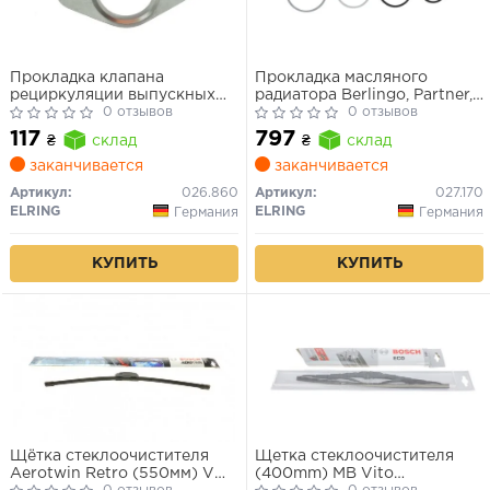
Прокладка клапана
Прокладка масляного
рециркуляции выпускных
радиатора Berlingo, Partner,
газов
0 отзывов
Nemo 1.4/1.6 HDi (комплект)
0 отзывов
117
797
₴
склад
₴
склад
заканчивается
заканчивается
Артикул:
026.860
Артикул:
027.170
ELRING
ELRING
Германия
Германия
КУПИТЬ
КУПИТЬ
Щётка стеклоочистителя
Щетка стеклоочистителя
Aerotwin Retro (550мм) VW
(400mm) MB Vito