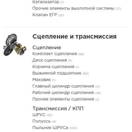
Катализатор
(1)
Прочие элементы выхлопной системы
(17)
Клапан ЕГР
(23)
Сцепление и трансмиссия
Сцепление
Комплект сцепления
(94)
Диск сцепления
(5)
Корзина сцепления
(1)
Выжимной подшипник
(60)
Маховик
(1)
Главный цилиндр сцепления
(4)
Рабочий цилиндр сцепления
(26)
Прочие элементы сцепления
(2)
Трансмиссия / КПП
ШРУС
(32)
Полуось
(9)
Пыльник ШРУСа
(100)