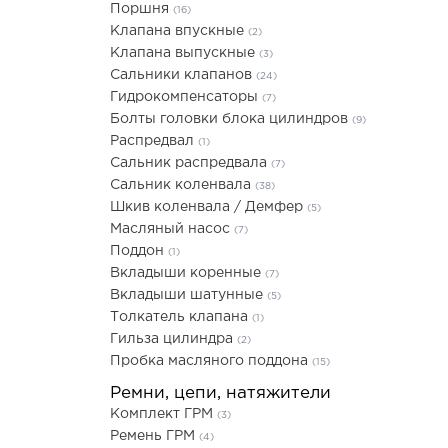
Поршня
(16)
Клапана впускные
(2)
Клапана выпускные
(3)
Сальники клапанов
(24)
Гидрокомпенсаторы
(7)
Болты головки блока цилиндров
(9)
Распредвал
(1)
Сальник распредвала
(7)
Сальник коленвала
(38)
Шкив коленвала / Демфер
(5)
Масляный насос
(7)
Поддон
(1)
Вкладыши коренные
(7)
Вкладыши шатунные
(5)
Толкатель клапана
(1)
Гильза цилиндра
(2)
Пробка масляного поддона
(15)
Ремни, цепи, натяжители
Комплект ГРМ
(3)
Ремень ГРМ
(4)