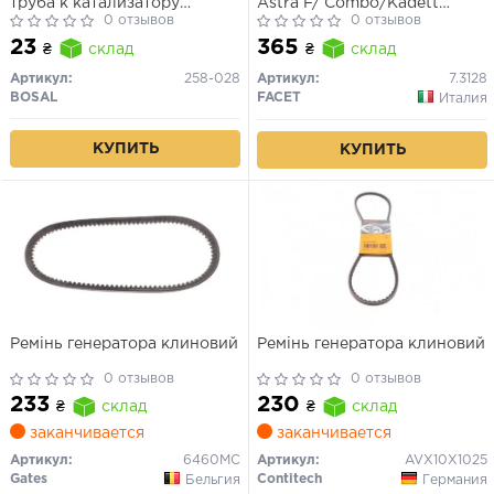
труба к катализатору
Astra F/ Combo/Kadett
M8x1.25(без фланця)
0 отзывов
E/BMW (E36, E34) 1.1-3.5 82-
0 отзывов
16
23
365
₴
склад
₴
склад
Артикул:
258-028
Артикул:
7.3128
BOSAL
FACET
Италия
КУПИТЬ
КУПИТЬ
Ремінь генератора клиновий
Ремінь генератора клиновий
0 отзывов
0 отзывов
233
230
₴
склад
₴
склад
заканчивается
заканчивается
Артикул:
6460MC
Артикул:
AVX10X1025
Gates
Contitech
Бельгия
Германия