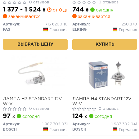
0 отзывов
0 отзывов
1 377 - 1 524
744
₴
от 0 дн.
₴
сегодня
заканчивается
заканчивается
Артикул:
713 6200 10
Артикул:
250.870
FAG
ELRING
Германия
Германия
ВЫБРАТЬ ЦЕНУ
КУПИТЬ
ЛАМПА H3 STANDART 12V
ЛАМПА H4 STANDART 12V
W-V
W-V
0 отзывов
0 отзывов
97
124
₴
сегодня
₴
сегодня
Артикул:
1 987 302 031
Артикул:
1 987 302 041
BOSCH
BOSCH
Германия
Германия