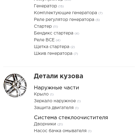
Генератор
(15)
Комплектующие генератора
(7)
Реле регулятор генератора
(5)
Стартер
(11)
Бендикс стартера
(4)
Реле ВСЕ
(4)
Щетка стартера
(2)
Шкив генератора
(7)
Детали кузова
Наружные части
Крыло
(1)
Зеркало наружное
(1)
Защита двигателя
(1)
Система стеклоочистителя
Дворники
(21)
Насос бачка омывателя
(1)