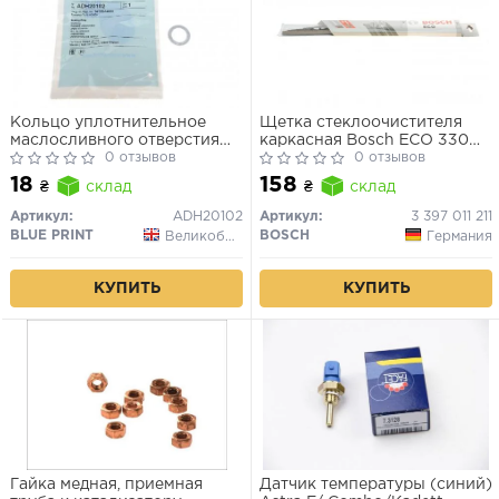
Кольцо уплотнительное
Щетка стеклоочистителя
маслосливного отверстия
каркасная Bosch ECO 330
(пр-во Blue Print)
0 отзывов
мм (13")
0 отзывов
18
158
₴
склад
₴
склад
Артикул:
ADH20102
Артикул:
3 397 011 211
BLUE PRINT
BOSCH
Великобритания
Германия
КУПИТЬ
КУПИТЬ
Гайка медная, приемная
Датчик температуры (синий)