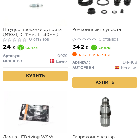
Штуцер прокачки супорта
Ремкомплект супорта
(M10x1, D=11мм., L=30мм.)
0 отзывов
0 отзывов
24
342
₴
склад
₴
склад
заканчивается
Артикул:
0039
QUICK BRAKE
Дания
Артикул:
D4-468
AUTOFREN
Испания
КУПИТЬ
КУПИТЬ
Лампа LEDriving W5W
Гидрокомпенсатор