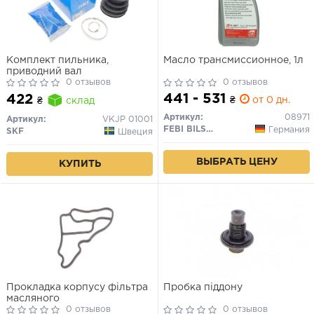
Комплект пильника,
Масло трансмиссионное, 1л
приводний вал
0 отзывов
0 отзывов
441 - 531
422
₴
от 0 дн.
₴
склад
Артикул:
08971
Артикул:
VKJP 01001
FEBI BILSTEIN
Германия
SKF
Швеция
ВЫБРАТЬ ЦЕНУ
КУПИТЬ
Прокладка корпусу фільтра
Пробка піддону
масляного
0 отзывов
0 отзывов