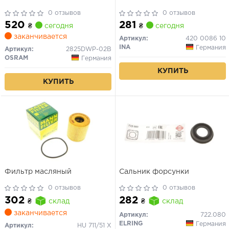
0 отзывов
0 отзывов
520
281
₴
сегодня
₴
сегодня
заканчивается
Артикул:
420 0086 10
INA
Германия
Артикул:
2825DWP-02B
OSRAM
Германия
КУПИТЬ
КУПИТЬ
Фильтр масляный
Сальник форсунки
0 отзывов
0 отзывов
302
282
₴
склад
₴
склад
заканчивается
Артикул:
722.080
ELRING
Германия
Артикул:
HU 711/51 X