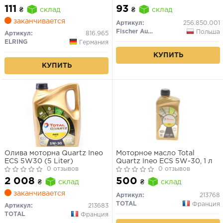
111
93
₴
склад
₴
склад
заканчивается
Артикул:
256.850.001
Fischer Automotive One (FA1)
Польша
Артикул:
816.965
ELRING
Германия
КУПИТЬ
КУПИТЬ
Олива моторна Quartz Ineo
Моторное масло Total
ECS 5W30 (5 Liter)
Quartz Ineo ECS 5W-30, 1 л
0 отзывов
0 отзывов
2 008
500
₴
склад
₴
склад
заканчивается
Артикул:
213768
TOTAL
Франция
Артикул:
213683
TOTAL
Франция