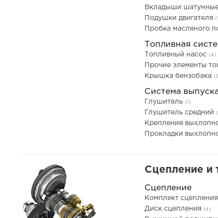
Вкладыши шатунны
Подушки двигателя
(
Пробка масляного 
Топливная сист
Топливный насос
(4)
Прочие элементы т
Крышка бензобака
(
Система выпуск
Глушитель
(1)
Глушитель средний
(
Крепления выхлопн
Прокладки выхлопн
Сцепление и 
Сцепление
Комплект сцеплени
Диск сцепления
(4)