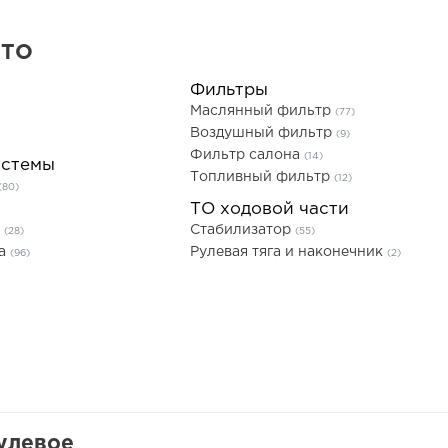
 ТО
Фильтры
Маслянный фильтр
(77)
Воздушный фильтр
(9)
Фильтр салона
(14)
истемы
Топливный фильтр
(12)
(80)
ТО ходовой части
ь
Стабилизатор
(28)
(55)
та
Рулевая тяга и наконечник
(96)
(2)
улевое