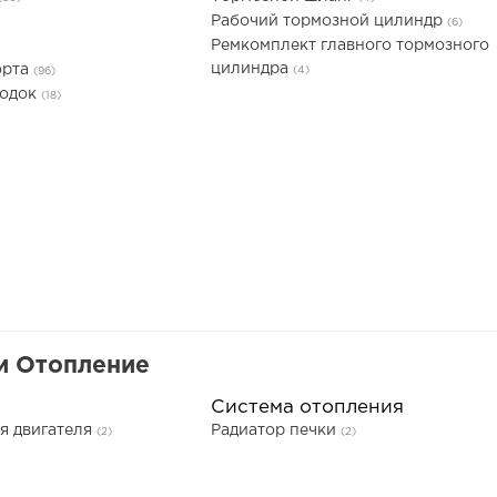
Рабочий тормозной цилиндр
(6)
Ремкомплект главного тормозного
цилиндра
орта
(4)
(96)
лодок
(18)
и Отопление
Система отопления
я двигателя
Радиатор печки
(2)
(2)