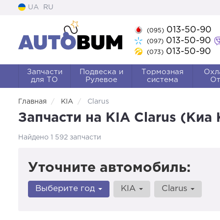
UA
RU
013-50-90
(095)
013-50-90
(097)
013-50-90
(073)
Запчасти
Подвеска и
Тормозная
Охл
для ТО
Рулевое
система
От
Главная
KIA
Clarus
Запчасти на KIA Clarus (Киа
Найдено 1 592 запчасти
Уточните автомобиль:
Выберите год
KIA
Clarus