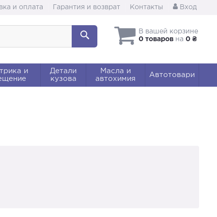
вка и оплата
Гарантия и возврат
Контакты
Вход
В вашей корзине
0 товаров
на
0 ₴
трика и
Детали
Масла и
Автотовари
ещение
кузова
автохимия