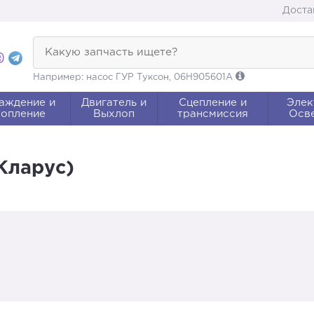
Доста
Какую запчасть ищете?
Например: насос ГУР Туксон, 06H905601A
аждение и
Двигатель и
Сцепление и
Элек
опление
Выхлоп
трансмиссия
Осв
 Кларус)