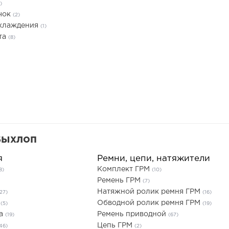
)
чок
(2)
охлаждения
(1)
та
(8)
Выхлоп
я
Ремни, цепи, натяжители
Комплект ГРМ
8)
(10)
Ремень ГРМ
(7)
Натяжной ролик ремня ГРМ
27)
(16)
ы
Обводной ролик ремня ГРМ
(5)
(19)
ла
Ремень приводной
(19)
(67)
Цепь ГРМ
46)
(2)