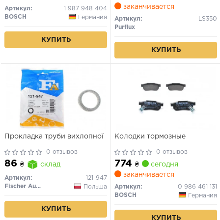
заканчивается
Артикул:
1 987 948 404
BOSCH
Германия
Артикул:
LS350
Purflux
КУПИТЬ
КУПИТЬ
Прокладка труби вихлопної
Колодки тормозные
0 отзывов
0 отзывов
774
86
₴
сегодня
₴
склад
заканчивается
Артикул:
121-947
Fischer Automotive One (FA1)
Польша
Артикул:
0 986 461 131
BOSCH
Германия
КУПИТЬ
КУПИТЬ