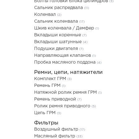
Болты головки блока цилиндров
(3)
Сальник распредвала
(11)
Коленвал
(2)
Сальник коленвала
(17)
Шкив коленвала / Демфер
(1)
Вкладыши коренные
(7)
Вкладыши шатунные
(4)
Подушки двигателя
(7)
Направляющая клапанов
(1)
Пробка масляного поддона
(4)
Ремни, цепи, натяжители
Комплект ГРМ
(3)
Ремень ГРМ
(1)
Натяжной ролик ремня ГРМ
(1)
Ремень приводной
(7)
Ролик ремня приводного
(5)
Цепь ГРМ
(3)
Фильтры
Воздушный фильтр
(17)
Масляный фильтр
(33)