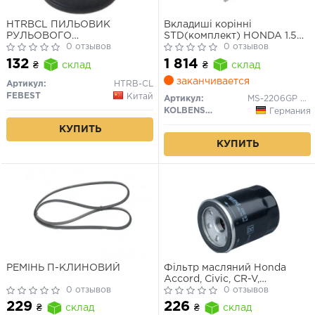
HTRBCL ПИЛЬОВИК
Вкладиші корінні
РУЛЬОВОГО
STD(комплект) HONDA 1.5
НАКОНЕЧНИКА FEBEST
0 отзывов
16V D15A/D15B/D15Z
0 отзывов
132
1 814
₴
склад
₴
склад
заканчивается
Артикул:
HTRB-CL
FEBEST
Китай
Артикул:
MS-2206GP STD
KOLBENSCHMIDT
Германия
КУПИТЬ
КУПИТЬ
РЕМІНЬ П-КЛИНОВИЙ
Фільтр масляний Honda
Accord, Civic, CR-V,
0 отзывов
CRX/Mazda 3, 6
0 отзывов
229
226
₴
склад
₴
склад