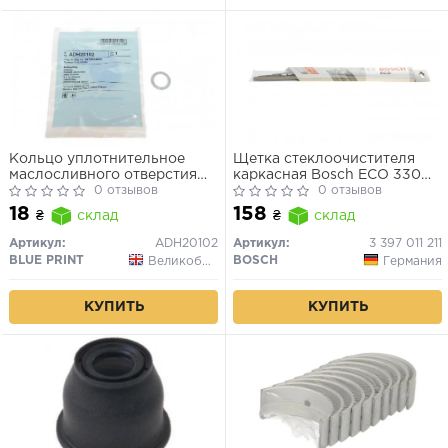
Кольцо уплотнительное
Щетка стеклоочистителя
маслосливного отверстия
каркасная Bosch ECO 330
(пр-во Blue Print)
0 отзывов
мм (13")
0 отзывов
18
158
₴
склад
₴
склад
Артикул:
ADH20102
Артикул:
3 397 011 211
BLUE PRINT
BOSCH
Великобритания
Германия
КУПИТЬ
КУПИТЬ