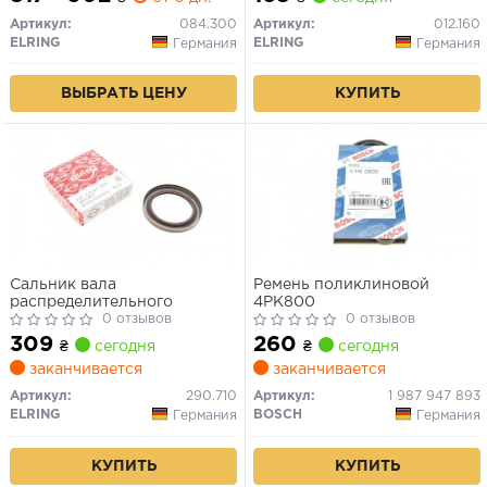
Артикул:
084.300
Артикул:
012.160
ELRING
ELRING
Германия
Германия
ВЫБРАТЬ ЦЕНУ
КУПИТЬ
Сальник вала
Ремень поликлиновой
распределительного
4PK800
0 отзывов
0 отзывов
309
260
₴
сегодня
₴
сегодня
заканчивается
заканчивается
Артикул:
290.710
Артикул:
1 987 947 893
ELRING
BOSCH
Германия
Германия
КУПИТЬ
КУПИТЬ