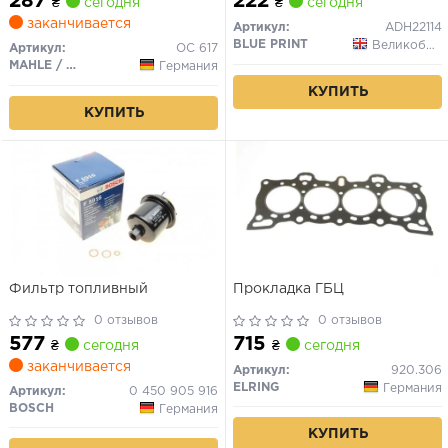
287
222
₴
сегодня
₴
сегодня
заканчивается
Артикул:
ADH22114
BLUE PRINT
Великобритания
Артикул:
OC 617
MAHLE / KNECHT
Германия
КУПИТЬ
КУПИТЬ
Фильтр топливный
Прокладка ГБЦ
0 отзывов
0 отзывов
577
715
₴
сегодня
₴
сегодня
заканчивается
Артикул:
920.306
ELRING
Германия
Артикул:
0 450 905 916
BOSCH
Германия
КУПИТЬ