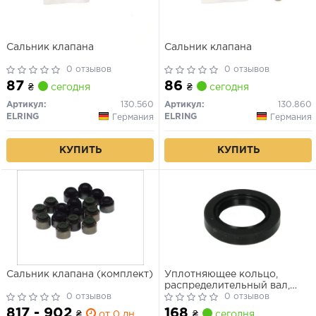
Сальник клапана
Сальник клапана
0 отзывов
0 отзывов
87
86
₴
сегодня
₴
сегодня
Артикул:
130.560
Артикул:
130.860
ELRING
ELRING
Германия
Германия
КУПИТЬ
КУПИТЬ
Сальник клапана (комплект)
Уплотняющее кольцо,
распределительный вал,
0 отзывов
Уплотнительное кольцо
0 отзывов
817 - 902
168
₴
от 0 дн.
₴
сегодня