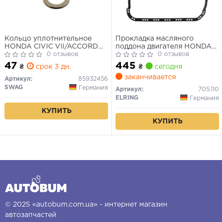
Кольцо уплотнительное
Прокладка масляного
HONDA CIVIC VII/ACCORD
поддона двигателя HONDA
VII -08 (мин. 10 шт.)
0 отзывов
D13, D14, D15, D16, EV2, EW2,
0 отзывов
EW3, EW4 (пр-во Elring)
47
445
₴
срок 3 дн.
₴
сегодня
заканчивается
Артикул:
85932456
SWAG
Германия
Артикул:
705.110
ELRING
Германия
КУПИТЬ
КУПИТЬ
© 2025 «autobum.com.ua» - интернет магазин
автозапчастей