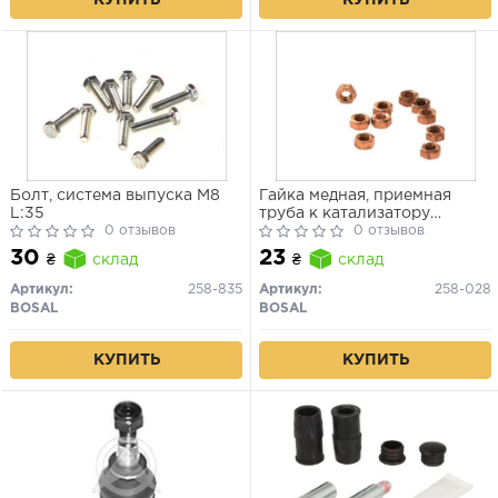
КУПИТЬ
КУПИТЬ
Болт, система выпуска M8
Гайка медная, приемная
L:35
труба к катализатору
0 отзывов
M8x1.25(без фланця)
0 отзывов
30
23
₴
склад
₴
склад
Артикул:
258-835
Артикул:
258-028
BOSAL
BOSAL
КУПИТЬ
КУПИТЬ