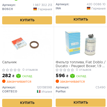
Артикул:
420 0086 10
Артикул:
1 987 302 213
INA
Германия
BOSCH
Германия
КУПИТЬ
КУПИТЬ
Сальник
Фильтр топлива, Fiat Doblo /
Ducato - Peugeot Boxer, 1.9 -
0 отзывов
2.0 - 2.2 - 2.8 JTD / HDI,
0 отзывов
2001>
282
596
₴
склад
₴
склад
заканчивается
заканчивается
Артикул:
12013859B
Артикул:
CS490
CORTECO
Purflux
Италия
КУПИТЬ
КУПИТЬ