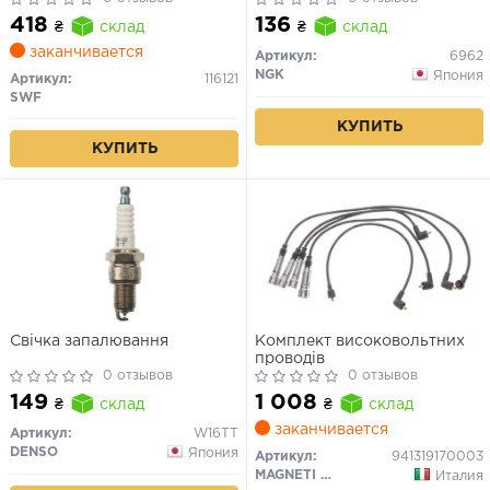
418
136
₴
склад
₴
склад
заканчивается
Артикул:
6962
NGK
Япония
Артикул:
116121
SWF
КУПИТЬ
КУПИТЬ
Свічка запалювання
Комплект високовольтних
проводів
0 отзывов
0 отзывов
149
1 008
₴
склад
₴
склад
заканчивается
Артикул:
W16TT
DENSO
Япония
Артикул:
941319170003
MAGNETI MARELLI
Италия