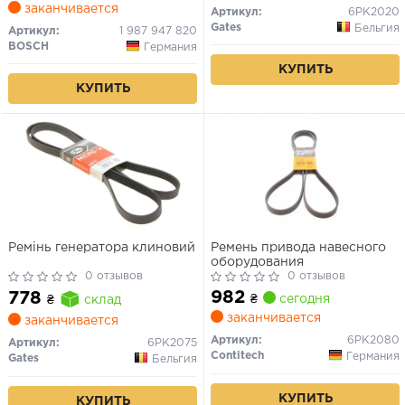
заканчивается
Артикул:
6PK2020
Gates
Бельгия
Артикул:
1 987 947 820
BOSCH
Германия
КУПИТЬ
КУПИТЬ
Ремінь генератора клиновий
Ремень привода навесного
оборудования
0 отзывов
0 отзывов
982
778
₴
сегодня
₴
склад
заканчивается
заканчивается
Артикул:
6PK2080
Артикул:
6PK2075
Contitech
Германия
Gates
Бельгия
КУПИТЬ
КУПИТЬ