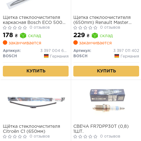
Щетка стеклоочистителя
Щетка стеклоочистителя
каркасная Bosch ECO 500
(650mm) Renault Master
мм (20")
0 отзывов
III/Peugeot Expert/Ford
0 отзывов
Transit 96- Eco
178
229
₴
склад
₴
склад
заканчивается
заканчивается
Артикул:
3 397 004 670
Артикул:
3 397 011 402
BOSCH
BOSCH
Германия
Германия
КУПИТЬ
КУПИТЬ
Щётка стеклоочистителя
СВЕЧА FR7DPP30T (0,8)
Citroën C1 (650мм)
1ШТ.
0 отзывов
0 отзывов