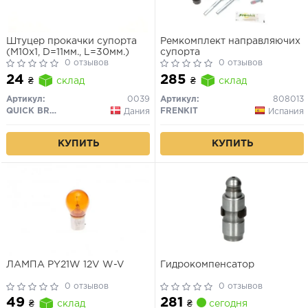
Штуцер прокачки супорта
Ремкомплект направляючих
(M10x1, D=11мм., L=30мм.)
супорта
0 отзывов
0 отзывов
24
285
₴
склад
₴
склад
Артикул:
0039
Артикул:
808013
QUICK BRAKE
FRENKIT
Дания
Испания
КУПИТЬ
КУПИТЬ
ЛАМПА PY21W 12V W-V
Гидрокомпенсатор
0 отзывов
0 отзывов
281
49
₴
сегодня
₴
склад