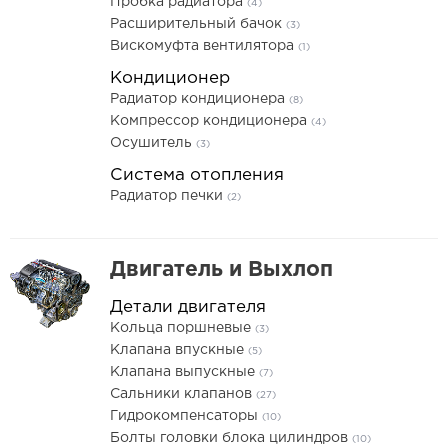
Пробка радиатора
(4)
Расширительный бачок
(3)
Вискомуфта вентилятора
(1)
Кондиционер
Радиатор кондиционера
(8)
Компрессор кондиционера
(4)
Осушитель
(3)
Система отопления
Радиатор печки
(2)
Двигатель и Выхлоп
Детали двигателя
Кольца поршневые
(3)
Клапана впускные
(5)
Клапана выпускные
(7)
Сальники клапанов
(27)
Гидрокомпенсаторы
(10)
Болты головки блока цилиндров
(10)