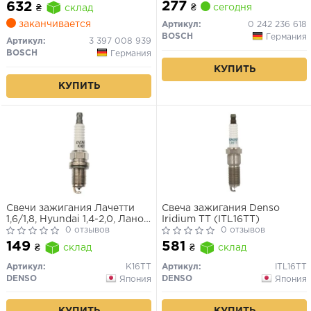
277
632
₴
сегодня
₴
склад
заканчивается
Артикул:
0 242 236 618
BOSCH
Германия
Артикул:
3 397 008 939
BOSCH
Германия
КУПИТЬ
КУПИТЬ
Свечи зажигания Лачетти
Свеча зажигания Denso
1,6/1,8, Hyundai 1,4-2,0, Ланос
Iridium TT (ITL16TT)
1,6, Авео 1,6 (DENSO) K16TT
0 отзывов
0 отзывов
149
581
₴
склад
₴
склад
Артикул:
K16TT
Артикул:
ITL16TT
DENSO
DENSO
Япония
Япония