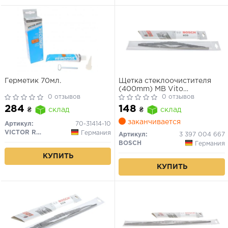
Герметик 70мл.
Щетка стеклоочистителя
(400mm) MB Vito
0 отзывов
(W639)/Opel combo/VW
0 отзывов
Golf II/III 70- (Eco)
284
148
₴
склад
₴
склад
заканчивается
Артикул:
70-31414-10
VICTOR REINZ
Германия
Артикул:
3 397 004 667
BOSCH
Германия
КУПИТЬ
КУПИТЬ