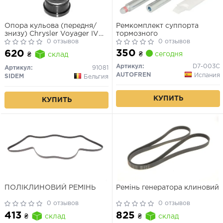
Опора кульова (передня/
Ремкомплект суппорта
знизу) Chrysler Voyager IV
тормозного
00-08
0 отзывов
0 отзывов
350
620
₴
сегодня
₴
склад
Артикул:
D7-003C
Артикул:
91081
AUTOFREN
Испания
SIDEM
Бельгия
КУПИТЬ
КУПИТЬ
ПОЛІКЛИНОВИЙ РЕМІНЬ
Ремінь генератора клиновий
0 отзывов
0 отзывов
413
825
₴
склад
₴
склад