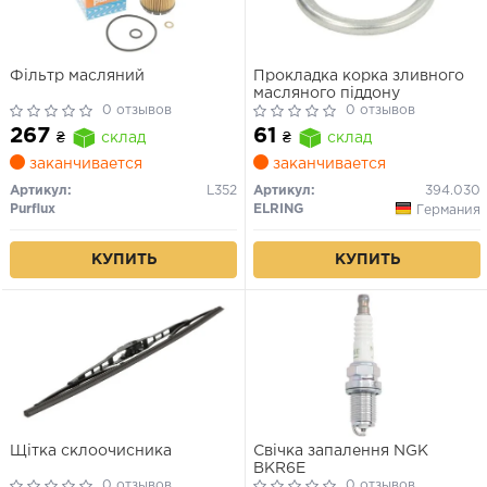
Фільтр масляний
Прокладка корка зливного
масляного піддону
0 отзывов
0 отзывов
267
61
₴
склад
₴
склад
заканчивается
заканчивается
Артикул:
L352
Артикул:
394.030
Purflux
ELRING
Германия
КУПИТЬ
КУПИТЬ
Щітка склоочисника
Свічка запалення NGK
BKR6E
0 отзывов
0 отзывов