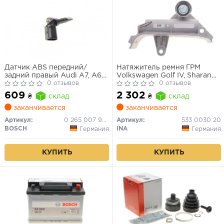
Датчик ABS передний/
Натяжитель ремня ГРМ
задний правый Audi A7, A6
Volkswagen Golf IV, Sharan
C7, A8
0 отзывов
Skoda Octavia Audi A3, A4,
0 отзывов
A6
609
2 302
₴
склад
₴
склад
заканчивается
заканчивается
Артикул:
0 265 007 928
Артикул:
533 0030 20
BOSCH
INA
Германия
Германия
КУПИТЬ
КУПИТЬ