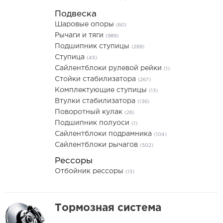
Подвеска
Шаровые опоры
(60)
Рычаги и тяги
(989)
Подшипник ступицы
(289)
Ступица
(45)
Сайлентблоки рулевой рейки
(1)
Стойки стабилизатора
(267)
Комплектующие ступицы
(13)
Втулки стабилизатора
(136)
Поворотный кулак
(26)
Подшипник полуоси
(1)
Сайлентблоки подрамника
(104)
Сайлентблоки рычагов
(502)
Рессоры
Отбойник рессоры
(13)
Тормозная система