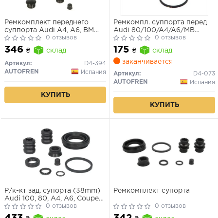
Ремкомплект переднего
Ремкомпл. суппорта перед
суппорта Audi A4, A6, BMW
Audi 80/100/A4/A6/MB
5/7, Citroen C5, Ford
0 отзывов
W124/W201/Laguna
0 отзывов
Galaxy/Mondeo (60мм)
II/Megane II/Caddy III/Golf
346
175
₴
склад
₴
склад
IV/V 54mm
заканчивается
Артикул:
D4-394
AUTOFREN
Испания
Артикул:
D4-073
AUTOFREN
Испания
КУПИТЬ
КУПИТЬ
Р/к-кт зад. супорта (38mm)
Ремкомплект супорта
Audi 100, 80, A4, A6, Coupe
/VW Golf III, Passat B4,
0 отзывов
0 отзывов
Sharan (LUCAS)
433
342