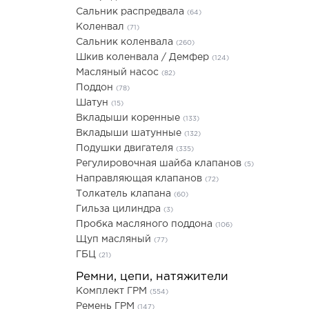
Сальник распредвала
(64)
Коленвал
(71)
Сальник коленвала
(260)
Шкив коленвала / Демфер
(124)
Масляный насос
(82)
Поддон
(78)
Шатун
(15)
Вкладыши коренные
(133)
Вкладыши шатунные
(132)
Подушки двигателя
(335)
Регулировочная шайба клапанов
(5)
Направляющая клапанов
(72)
Толкатель клапана
(60)
Гильза цилиндра
(3)
Пробка масляного поддона
(106)
Щуп масляный
(77)
ГБЦ
(21)
Ремни, цепи, натяжители
Комплект ГРМ
(554)
Ремень ГРМ
(147)