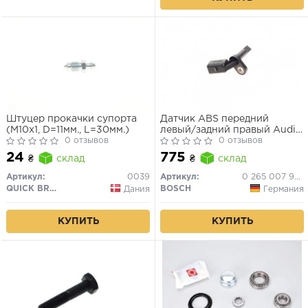
Штуцер прокачки супорта
Датчик ABS передний
(M10x1, D=11мм., L=30мм.)
левый/задний правый Audi
0 отзывов
A4, A6, A8
0 отзывов
24
775
₴
склад
₴
склад
Артикул:
0039
Артикул:
0 265 007 930
QUICK BRAKE
BOSCH
Дания
Германия
КУПИТЬ
КУПИТЬ