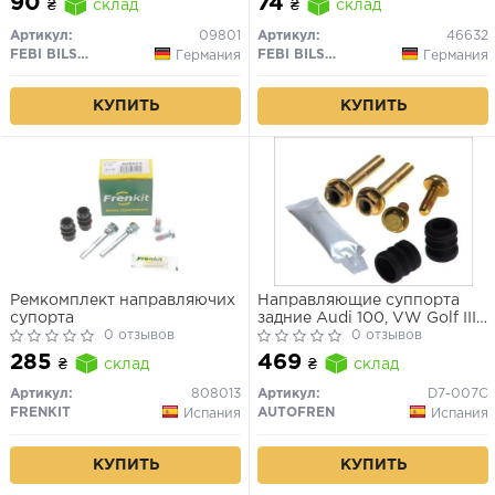
90
74
₴
склад
₴
склад
Артикул:
09801
Артикул:
46632
FEBI BILSTEIN
FEBI BILSTEIN
Германия
Германия
КУПИТЬ
КУПИТЬ
Ремкомплект направляючих
Направляющие суппорта
супорта
задние Audi 100, VW Golf III,
0 отзывов
Mercedes W202
0 отзывов
285
469
₴
склад
₴
склад
Артикул:
808013
Артикул:
D7-007C
FRENKIT
AUTOFREN
Испания
Испания
КУПИТЬ
КУПИТЬ