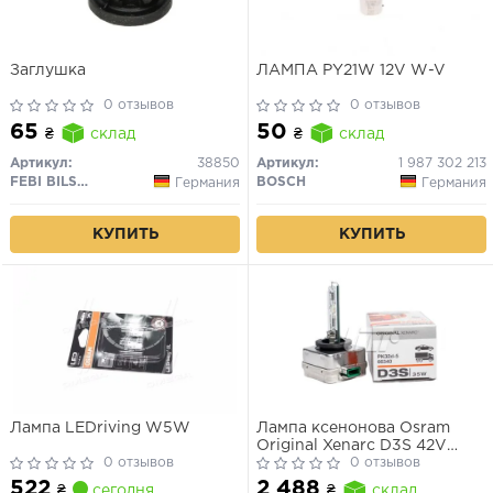
Заглушка
ЛАМПА PY21W 12V W-V
0 отзывов
0 отзывов
65
50
₴
склад
₴
склад
Артикул:
38850
Артикул:
1 987 302 213
FEBI BILSTEIN
BOSCH
Германия
Германия
КУПИТЬ
КУПИТЬ
Лампа LEDriving W5W
Лампа ксенонова Osram
Original Xenarc D3S 42V
0 отзывов
35W
0 отзывов
522
2 488
₴
сегодня
₴
склад