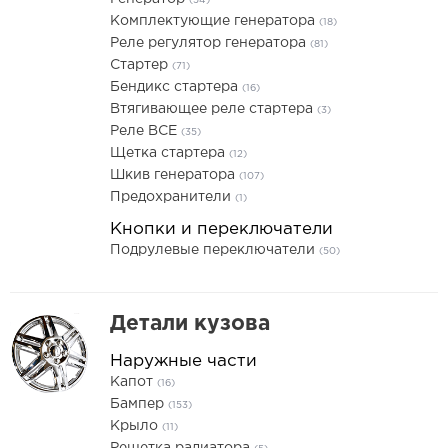
(54)
Комплектующие генератора
(18)
Реле регулятор генератора
(81)
Стартер
(71)
Бендикс стартера
(16)
Втягивающее реле стартера
(3)
Реле ВСЕ
(35)
Щетка стартера
(12)
Шкив генератора
(107)
Предохранители
(1)
Кнопки и переключатели
Подрулевые переключатели
(50)
Детали кузова
Наружные части
Капот
(16)
Бампер
(153)
Крыло
(11)