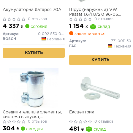
Акумуляторна батарея 70А
Шрус (наружный) VW
Passat 1.6/1.8/2.0 96-05
0 отзывов
(33/30/53mm) (+ABS 45)
0 отзывов
4 337
1 154
₴
сегодня
₴
склад
заканчивается
Артикул:
0 092 S30 080
BOSCH
Германия
Артикул:
771 0011 30
FAG
Германия
КУПИТЬ
КУПИТЬ
Соединительные элементы,
Ексцентрик
система выпуска,
Соединительные элементы,
0 отзывов
0 отзывов
система выпуска
304
481
₴
сегодня
₴
склад