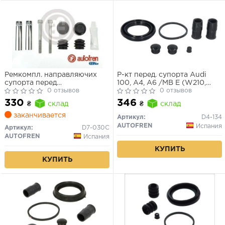
Ремкомпл. направляючих
Р-кт перед. супорта Audi
супорта перед
100, A4, A6 /MB E (W210,
Sprinter/Crafter 06-/Daily III
0 отзывов
S210) /Opel Astra G, H, Vectra
0 отзывов
B, Zafira A /VW Passat (3B2-
330
346
₴
склад
₴
склад
3B6), T4 (57mm ATE)
заканчивается
Артикул:
D4-134
AUTOFREN
Испания
Артикул:
D7-030C
AUTOFREN
Испания
КУПИТЬ
КУПИТЬ