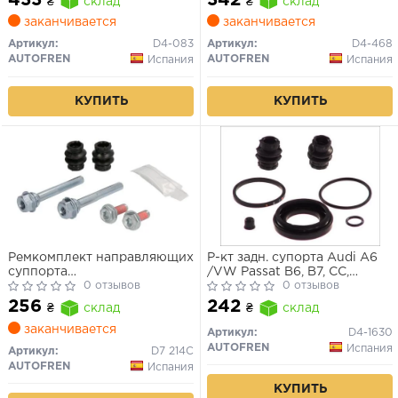
₴
склад
₴
склад
заканчивается
заканчивается
Артикул:
D4-083
Артикул:
D4-468
AUTOFREN
AUTOFREN
Испания
Испания
КУПИТЬ
КУПИТЬ
Ремкомплект направляющих
Р-кт задн. супорта Audi A6
суппорта
/VW Passat B6, B7, CC,
Kangoo/Passat/Golf/Trafic/Vivaro/A6
0 отзывов
Tiguan (41mm)
0 отзывов
01-
256
242
₴
склад
₴
склад
заканчивается
Артикул:
D4-1630
AUTOFREN
Испания
Артикул:
D7 214C
AUTOFREN
Испания
КУПИТЬ