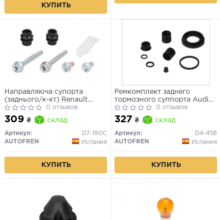
КУПИТЬ
Направляюча супорта
Ремкомплект заднего
(заднього/к-кт) Renault
тормозного суппорта Audi
Trafic 01-/VW Caddy
0 отзывов
100, 80, A4, A6
0 отзывов
04-/Citroen Berlingo 08-
309
327
₴
склад
₴
склад
Артикул:
D7-190C
Артикул:
D4-458
AUTOFREN
AUTOFREN
Испания
Испания
КУПИТЬ
КУПИТЬ