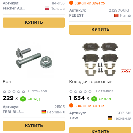
заканчивается
Артикул:
114-956
Fischer Automotive One (FA1)
Польша
Артикул:
2329006KIT
FEBEST
Китай
КУПИТЬ
КУПИТЬ
Болт
Колодки тормозные
0 отзывов
0 отзывов
229
1 634
₴
склад
₴
склад
заканчивается
Артикул:
21505
FEBI BILSTEIN
Германия
Артикул:
GDB1516
TRW
Германия
КУПИТЬ
КУПИТЬ