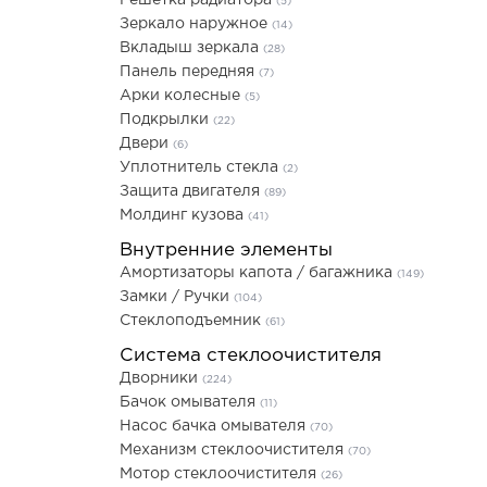
Решетка радиатора
(5)
Зеркало наружное
(14)
Вкладыш зеркала
(28)
Панель передняя
(7)
Арки колесные
(5)
Подкрылки
(22)
Двери
(6)
Уплотнитель стекла
(2)
Защита двигателя
(89)
Молдинг кузова
(41)
Внутренние элементы
Амортизаторы капота / багажника
(149)
Замки / Ручки
(104)
Стеклоподъемник
(61)
Система стеклоочистителя
Дворники
(224)
Бачок омывателя
(11)
Насос бачка омывателя
(70)
Механизм стеклоочистителя
(70)
Мотор стеклоочистителя
(26)