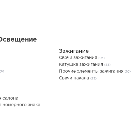
 Освещение
Зажигание
Свечи зажигания
(96)
Катушка зажигания
(83)
Прочие элементы зажигания
(6)
(10)
Свечи накала
(23)
я салона
 номерного знака