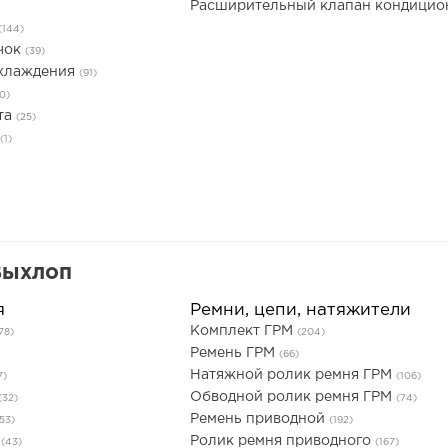
Расширительный клапан кондици
(144)
чок
(39)
охлаждения
(91)
10)
та
(25)
(1)
Выхлоп
я
Ремни, цепи, натяжители
Комплект ГРМ
78)
(204)
Ремень ГРМ
(66)
Натяжной ролик ремня ГРМ
7)
(106)
Обводной ролик ремня ГРМ
(32)
(74)
Ремень приводной
53)
(192)
ы
Ролик ремня приводного
(43)
(167)