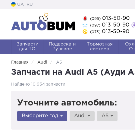
UA
RU
013-50-90
(095)
013-50-90
(097)
013-50-90
(073)
Запчасти
Подвеска и
Тормозная
Охл
для ТО
Рулевое
система
От
Главная
Audi
A5
Запчасти на Audi A5 (Ауди А
Найдено 10 934 запчасти
Уточните автомобиль:
Выберите год
Audi
A5