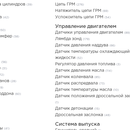
а цилиндров
Цепь ГРМ
(39)
(276)
Натяжитель цепи ГРМ
(69)
ла
Успокоитель цепи ГРМ
(42)
(54)
Управление двигателем
150)
Датчики управления двигателем
(89)
Демфер
(58)
Лямбда зонд
(179)
Датчик давления наддува
(66)
Датчик температуры охлаждающей
жидкости
(52)
е
(56)
Регулятор давления топлива
(3)
е
(31)
Датчик давления масла
(114)
72)
Датчик коленвала
(85)
панов
(28)
Датчик распредвала
(73)
29)
Датчик температуры масла
(10)
поддона
(60)
Датчик положения дроссельной за
(1)
Датчик детонации
(15)
Дроссельная заслонка
(48)
Система выпуска
ны
(41)