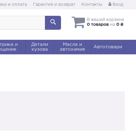
вка и оплата
Гарантия и возврат
Контакты
Вход
В вашей корзине
0 товаров
на
0 ₴
трика и
Детали
Масла и
Автотовари
ещение
кузова
автохимия