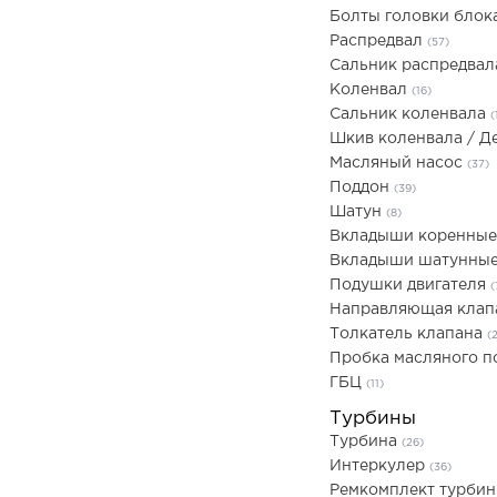
Болты головки блок
Распредвал
(57)
Сальник распредва
Коленвал
(16)
Сальник коленвала
(
Шкив коленвала / 
Масляный насос
(37)
Поддон
(39)
Шатун
(8)
Вкладыши коренны
Вкладыши шатунны
Подушки двигателя
(
Направляющая кла
Толкатель клапана
(
Пробка масляного 
ГБЦ
(11)
Турбины
Турбина
(26)
Интеркулер
(36)
Ремкомплект турби