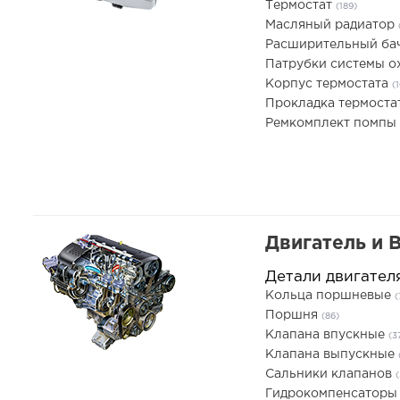
Термостат
(189)
Масляный радиатор
Расширительный ба
Патрубки системы 
Корпус термостата
(
Прокладка термоста
Ремкомплект помпы
Двигатель и 
Детали двигател
Кольца поршневые
(
Поршня
(86)
Клапана впускные
(3
Клапана выпускные
Сальники клапанов
(
Гидрокомпенсатор