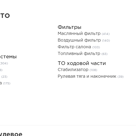
 ТО
Фильтры
Маслянный фильтр
(414)
Воздушный фильтр
(140)
Фильтр салона
(103)
Топливный фильтр
(63)
истемы
ТО ходовой части
(304)
Стабилизатор
8)
(108)
ь
Рулевая тяга и наконечник
(23)
(39)
та
(175)
улевое