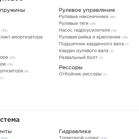
 пружины
Рулевое управление
Рулевые наконечники
(88)
Рулевые тяги
(36)
а
Насос гидроусилителя
(35)
(19)
лект амортизатора
Рулевая рейка и крепление
(39)
Подшипник карданного вала
(1)
Кардан рулевого вала
(3)
тора
Развальный болт
(25)
(3)
ора
(29)
Рессоры
ортизатора
(6)
Отбойник рессоры
(1)
(1)
истема
енты
Гидравлика
Тормозной шланг
(304)
(33)