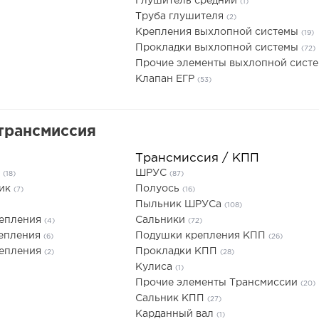
Глушитель средний
(1)
Труба глушителя
(2)
Крепления выхлопной системы
(19)
Прокладки выхлопной системы
(72)
Прочие элементы выхлопной сист
Клапан ЕГР
(53)
трансмиссия
Трансмиссия / КПП
я
ШРУС
(18)
(87)
ник
Полуось
(7)
(16)
Пыльник ШРУСа
(108)
цепления
Сальники
(4)
(72)
цепления
Подушки крепления КПП
(6)
(26)
цепления
Прокладки КПП
(2)
(28)
Кулиса
(1)
Прочие элементы Трансмиссии
(20)
Сальник КПП
(27)
Карданный вал
(1)