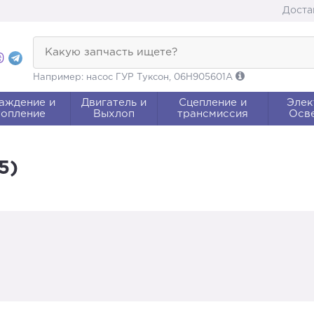
Доста
Какую запчасть ищете?
Например: насос ГУР Туксон, 06H905601A
аждение и
Двигатель и
Сцепление и
Элек
опление
Выхлоп
трансмиссия
Осв
5)