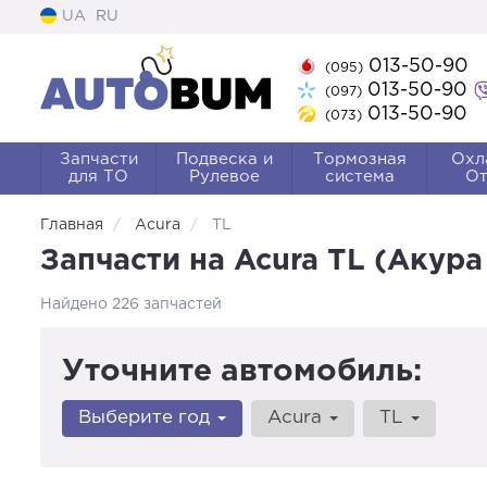
UA
RU
013-50-90
(095)
013-50-90
(097)
013-50-90
(073)
Запчасти
Подвеска и
Тормозная
Охл
для ТО
Рулевое
система
От
Главная
Acura
TL
Запчасти на Acura TL (Акура
Найдено 226 запчастей
Уточните автомобиль:
Выберите год
Acura
TL