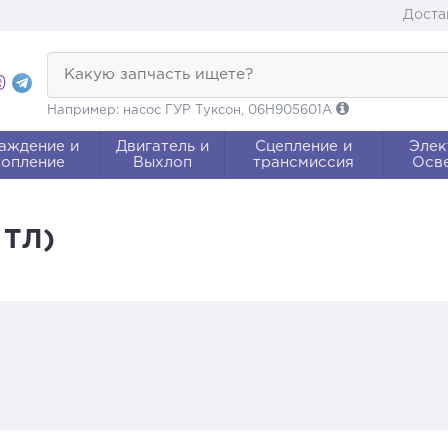
Доста
Какую запчасть ищете?
Например: насос ГУР Туксон, 06H905601A
аждение и
Двигатель и
Сцепление и
Элек
опление
Выхлоп
трансмиссия
Осв
 ТЛ)