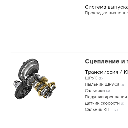
Система выпуск
Прокладки выхлопн
Сцепление и 
Трансмиссия / 
ШРУС
(3)
Пыльник ШРУСа
(1)
Сальники
(3)
Подушки креплени
Датчик скорости
(1)
Сальник КПП
(2)