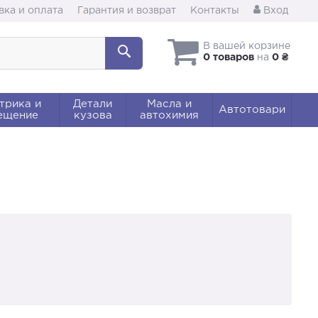
вка и оплата
Гарантия и возврат
Контакты
Вход
В вашей корзине
0 товаров
на
0 ₴
трика и
Детали
Масла и
Автотовари
ещение
кузова
автохимия