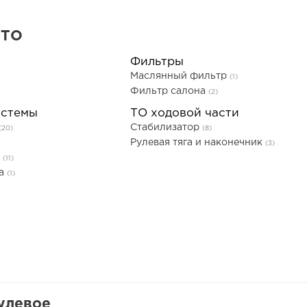
 ТО
Фильтры
Маслянный фильтр
(1)
Фильтр салона
(2)
истемы
ТО ходовой части
Стабилизатор
(20)
(8)
Рулевая тяга и наконечник
(3)
ь
(11)
та
(1)
улевое