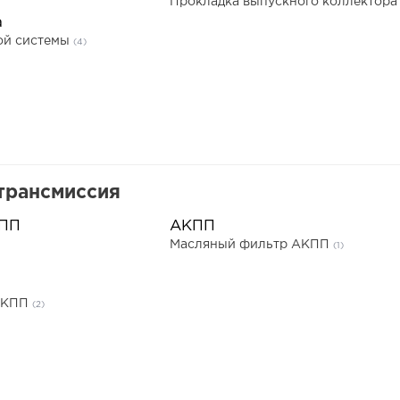
Прокладка выпускного коллектор
а
ой системы
(4)
трансмиссия
КПП
АКПП
Масляный фильтр АКПП
(1)
я КПП
(2)