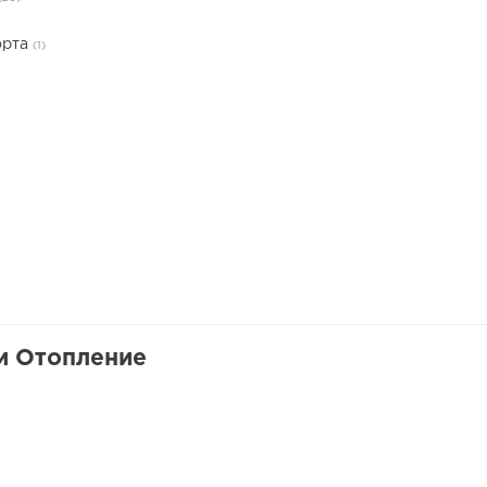
орта
(1)
и Отопление