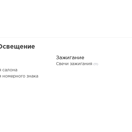
 Освещение
Зажигание
Свечи зажигания
(11)
я салона
 номерного знака