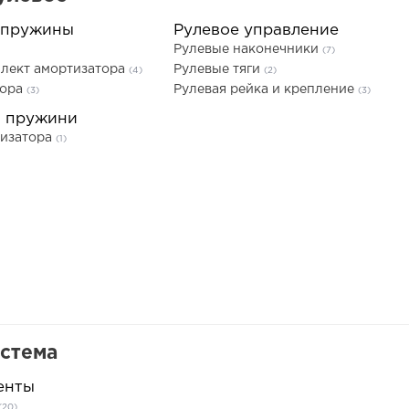
 пружины
Рулевое управление
Рулевые наконечники
(7)
лект амортизатора
Рулевые тяги
(4)
(2)
тора
Рулевая рейка и крепление
(3)
(3)
а пружини
тизатора
(1)
истема
енты
(20)