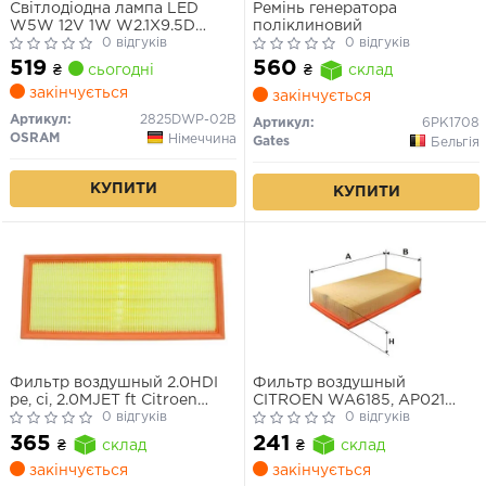
Світлодіодна лампа LED
Ремінь генератора
W5W 12V 1W W2.1X9.5D
поліклиновий
LEDriving SL (blister 2шт)
0 відгуків
0 відгуків
(вир-во OSRAM)
519
560
₴
сьогодні
₴
склад
закінчується
закінчується
Артикул:
2825DWP-02B
Артикул:
6PK1708
OSRAM
Німеччина
Gates
Бельгія
КУПИТИ
КУПИТИ
Фильтр воздушный 2.0HDI
Фильтр воздушный
pe, ci, 2.0MJET ft Citroen
CITROEN WA6185, AP021
Jumpy 07-, Fiat Scudo 07-,
0 відгуків
(пр-во WIX-Filtron UA)
0 відгуків
Peugeot Expert 07-
365
241
₴
склад
₴
склад
закінчується
закінчується