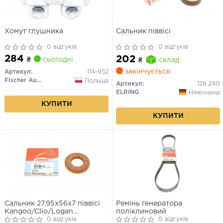
Хомут глушника
Сальник піввісі
0 відгуків
0 відгуків
284
202
₴
сьогодні
₴
склад
закінчується
Артикул:
114-952
Fischer Automotive One (FA1)
Польща
Артикул:
128.240
ELRING
Німеччина
КУПИТИ
КУПИТИ
Сальник 27.95x56x7 піввісі
Ремінь генератора
Kangoo/Clio/Logan
поліклиновий
1.2/1.5/1.6/1.9 dCi/dTi
0 відгуків
0 відгуків