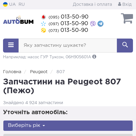
UA
RU
Доставка і оплата
Вхід
013-50-90
(095)
013-50-90
(097)
013-50-90
(073)
Яку запчастину шукаєте?
Наприклад: насос ГУР Туксон, 06H905601A
Головна
Peugeot
807
Запчастини на Peugeot 807
(Пежо)
Знайдено 4 924 запчастини
Уточніть автомобіль:
Виберіть рік