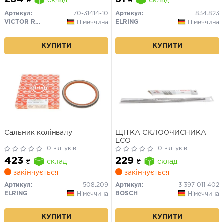
₴
склад
₴
склад
Артикул:
70-31414-10
Артикул:
834.823
VICTOR REINZ
ELRING
Німеччина
Німеччина
КУПИТИ
КУПИТИ
Сальник колінвалу
ЩІТКА СКЛООЧИСНИКА
ECO
0 відгуків
0 відгуків
423
229
₴
склад
₴
склад
закінчується
закінчується
Артикул:
508.209
Артикул:
3 397 011 402
ELRING
BOSCH
Німеччина
Німеччина
КУПИТИ
КУПИТИ