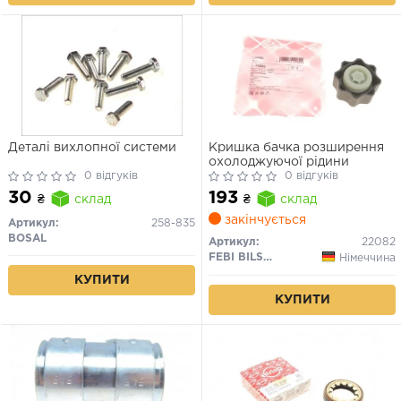
Деталі вихлопної системи
Кришка бачка розширення
охолоджуючої рідини
0 відгуків
0 відгуків
30
193
₴
склад
₴
склад
закінчується
Артикул:
258-835
BOSAL
Артикул:
22082
FEBI BILSTEIN
Німеччина
КУПИТИ
КУПИТИ