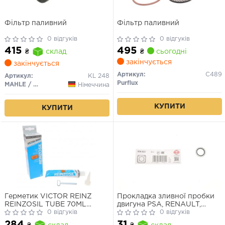
Фільтр паливний
Фільтр паливний
0 відгуків
0 відгуків
495
415
₴
сьогодні
₴
склад
закінчується
закінчується
Артикул:
C489
Артикул:
KL 248
Purflux
MAHLE / KNECHT
Німеччина
КУПИТИ
КУПИТИ
Герметик VICTOR REINZ
Прокладка зливної пробки
REINZOSIL TUBE 70ML
двигуна PSA, RENAULT,
-50/+300 (антрацит)
0 відгуків
VOLVO 16.7X24X1.5
0 відгуків
284
31