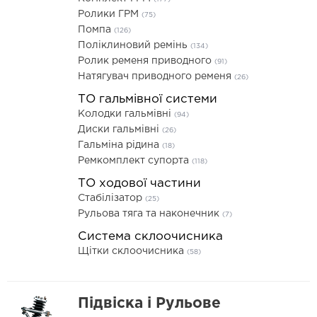
Ролики ГРМ
(75)
Помпа
(126)
Поліклиновий ремінь
(134)
Ролик ременя приводного
(91)
Натягувач приводного ременя
(26)
ТО гальмівної системи
Колодки гальмівні
(94)
Диски гальмівні
(26)
Гальміна рідина
(18)
Ремкомплект супорта
(118)
ТО ходової частини
Стабілізатор
(25)
Рульова тяга та наконечник
(7)
Система склоочисника
Щітки склоочисника
(58)
Підвіска і Рульове