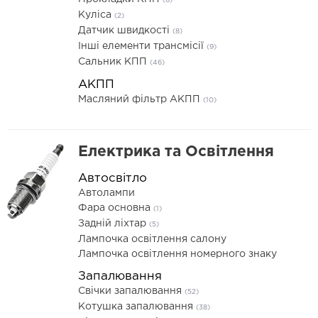
(6)
Куліса
(2)
Датчик швидкості
(8)
Інші елементи трансмісії
(9)
Сальник КПП
(46)
АКПП
Масляний фільтр АКПП
(10)
Електрика та Освітлення
Автосвітло
Автолампи
Фара основна
(1)
Задній ліхтар
(5)
Лампочка освітлення салону
Лампочка освітлення номерного знаку
Запалювання
Свічки запалювання
(52)
Котушка запалювання
(38)