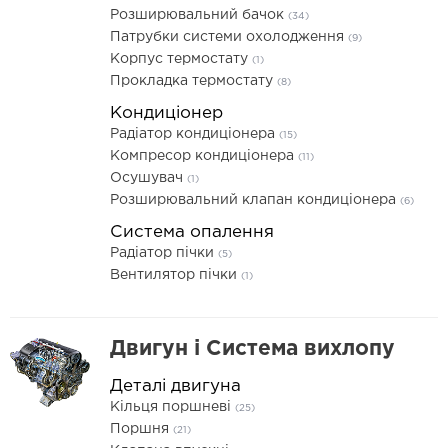
Розширювальний бачок
(34)
Патрубки системи охолодження
(9)
Корпус термостату
(1)
Прокладка термостату
(8)
Кондиціонер
Радіатор кондиціонера
(15)
Компресор кондиціонера
(11)
Осушувач
(1)
Розширювальний клапан кондиціонера
(6)
Система опалення
Радіатор пічки
(5)
Вентилятор пічки
(1)
Двигун і Система вихлопу
Деталі двигуна
Кільця поршневі
(25)
Поршня
(21)