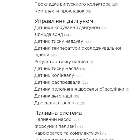
Прокладка випускного колектора
(23)
Комплекти прокладок
(18)
Управління двигуном
Датчики керування двигуном
(53)
Лямбда зонд
(34)
Датчик тиску наддуву
(68)
Датчик температури охолоджувальної
рідини
(41)
Регулятор тиску палива
(1)
Датчик тиску масла
(25)
Датчик колінвалу
(98)
Датчик распредвала
(22)
Датчик положення дросельної заслінки
(1)
Датчик детонації
(15)
Дросельна заслінка
(8)
Паливна система
Паливний насос
(22)
Форсунки паливні
(15)
Карбюратор та комплектуючі
(1)