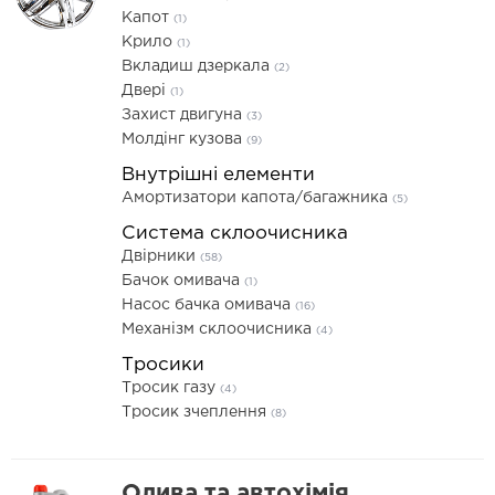
Капот
(1)
Крило
(1)
Вкладиш дзеркала
(2)
Двері
(1)
Захист двигуна
(3)
Молдінг кузова
(9)
Внутрішні елементи
Амортизатори капота/багажника
(5)
Система склоочисника
Двірники
(58)
Бачок омивача
(1)
Насос бачка омивача
(16)
Механізм склоочисника
(4)
Тросики
Тросик газу
(4)
Тросик зчеплення
(8)
Олива та автохімія