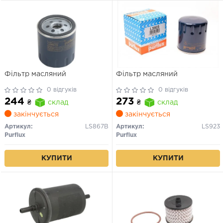
Фільтр масляний
Фільтр масляний
0 відгуків
0 відгуків
244
273
₴
склад
₴
склад
закінчується
закінчується
Артикул:
LS867B
Артикул:
LS923
Purflux
Purflux
КУПИТИ
КУПИТИ