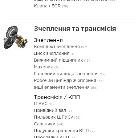
Клапан EGR
(26)
Зчеплення та трансмісія
Зчеплення
Комплект зчеплення
(57)
Диск зчеплення
(1)
Вижимний підшипник
(15)
Маховик
(9)
Головний циліндр зчеплення
(15)
Робочий циліндр зчеплення
(35)
Інші елементи зчеплення
(54)
Трансмісія / КПП
ШРУС
(11)
Привідний вал
(7)
Пильовик ШРУСу
(99)
Сальники
(44)
Подушки кріплення КПП
(7)
Прокладки КПП