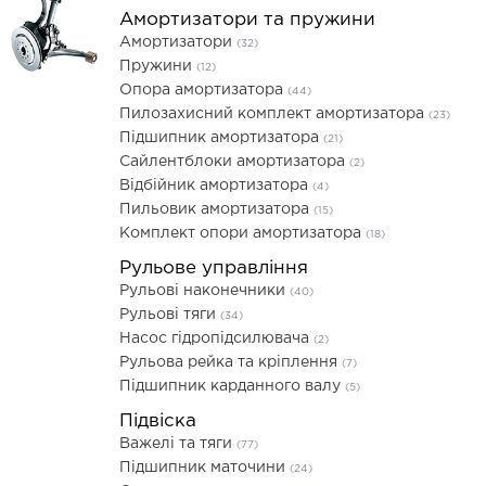
Амортизатори та пружини
Амортизатори
(32)
Пружини
(12)
Опора амортизатора
(44)
Пилозахисний комплект амортизатора
(23)
Підшипник амортизатора
(21)
Сайлентблоки амортизатора
(2)
Відбійник амортизатора
(4)
Пильовик амортизатора
(15)
Комплект опори амортизатора
(18)
Рульове управління
Рульові наконечники
(40)
Рульові тяги
(34)
Насос гідропідсилювача
(2)
Рульова рейка та кріплення
(7)
Підшипник карданного валу
(5)
Підвіска
Важелі та тяги
(77)
Підшипник маточини
(24)