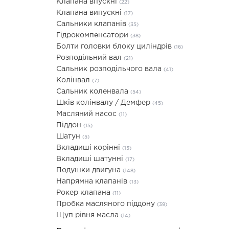
Клапана впускні
(22)
Клапана випускні
(17)
Сальники клапанів
(35)
Гідрокомпенсатори
(38)
Болти головки блоку циліндрів
(16)
Розподільний вал
(21)
Сальник розподільчого вала
(41)
Колінвал
(7)
Сальник коленвала
(54)
Шків колінвалу / Демфер
(45)
Масляний насос
(11)
Піддон
(15)
Шатун
(5)
Вкладиші корінні
(15)
Вкладиші шатунні
(17)
Подушки двигуна
(148)
Напрямна клапанів
(13)
Рокер клапана
(11)
Пробка масляного піддону
(39)
Щуп рівня масла
(14)