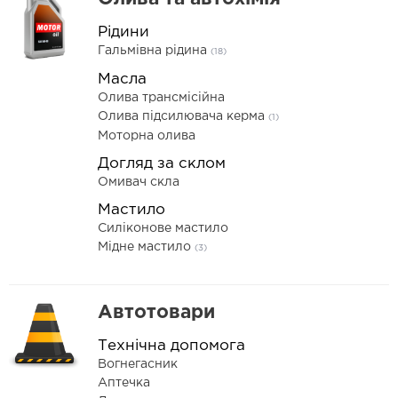
Рідини
Гальмівна рідина
(18)
Масла
Олива трансмісійна
Олива підсилювача керма
(1)
Моторна олива
Догляд за склом
Омивач скла
Мастило
Силіконове мастило
Мідне мастило
(3)
Автотовари
Технічна допомога
Вогнегасник
Аптечка