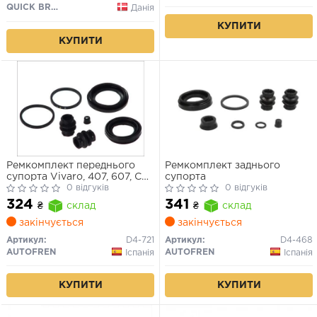
QUICK BRAKE
Данія
КУПИТИ
КУПИТИ
Ремкомплект переднього
Ремкомплект заднього
супорта Vivaro, 407, 607, C5,
супорта
C6, C8, Primastar, Trafic II
0 відгуків
0 відгуків
324
341
₴
склад
₴
склад
закінчується
закінчується
Артикул:
D4-721
Артикул:
D4-468
AUTOFREN
AUTOFREN
Іспанія
Іспанія
КУПИТИ
КУПИТИ