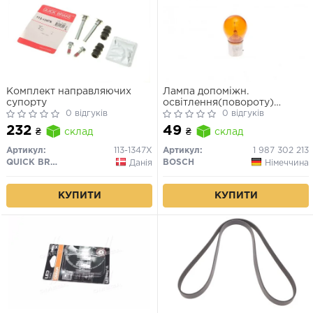
Комплект направляючих
Лампа допоміжн.
супорту
освітлення(повороту)
0 відгуків
BOSCH 12V 21W PY21W PURE
0 відгуків
LIGHT РY21W 12V (жовта)
232
49
₴
склад
₴
склад
Артикул:
113-1347X
Артикул:
1 987 302 213
QUICK BRAKE
BOSCH
Данія
Німеччина
КУПИТИ
КУПИТИ