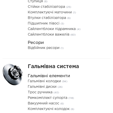
Ступиця
(6)
Стійки стабілізатора
(25)
Комплектуючі маточини
(1)
Втулки стабілізатора
(6)
Підшипник півосі
(5)
Сайлентблоки підрамника
(4)
Сайлентблоки важелів
(60)
Ресори
Відбійник ресори
(1)
Гальмівна система
Гальмівні елементи
Гальмівні колодки
(94)
Гальмівні диски
(26)
Трос ручника
(40)
Ремкомплект супорта
(118)
Вакуумний насос
(6)
Комплектуючі колодок
(6)