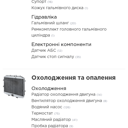
Супорт
(16)
Кожух гальмівного диска
(1)
Гідравліка
Гальмівний шланг
(20)
Ремкомплект головного гальмівного
циліндра
(1)
Електронні компоненти
Датчик АБС
(12)
Датчик стоп сигналу
(35)
Охолодження та опалення
Охолодження
Радіатор охолодження двигуна
(14)
Вентилятор охолодження двигуна
(8)
Водяний насос
(126)
Термостат
(75)
Масляний радіатор
(41)
Пробка радіатора
(9)