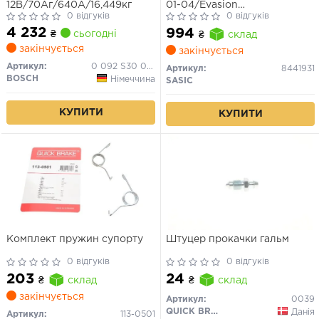
12В/70Аг/640А/16,449кг
01-04/Evasion
0 відгуків
2.0HDi,Peugeot 806
0 відгуків
2.0HDi/807 2.0 / 2.2 HDi 04-
4 232
994
₴
сьогодні
₴
склад
закінчується
закінчується
Артикул:
0 092 S30 080
Артикул:
8441931
BOSCH
Німеччина
SASIC
КУПИТИ
КУПИТИ
Комплект пружин супорту
Штуцер прокачки гальм
0 відгуків
0 відгуків
203
24
₴
склад
₴
склад
закінчується
Артикул:
0039
QUICK BRAKE
Данія
Артикул:
113-0501