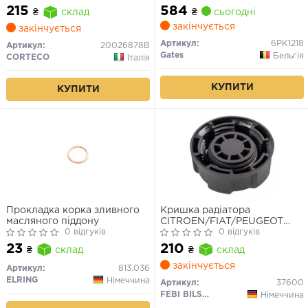
584
215
₴
сьогодні
₴
склад
закінчується
закінчується
Артикул:
6PK1218
Артикул:
20026878B
Gates
Бельгія
CORTECO
Італія
КУПИТИ
КУПИТИ
Прокладка корка зливного
Кришка радіатора
масляного піддону
CITROEN/FIAT/PEUGEOT
0 відгуків
"00>>
0 відгуків
23
210
₴
склад
₴
склад
закінчується
Артикул:
813.036
ELRING
Німеччина
Артикул:
37600
FEBI BILSTEIN
Німеччина