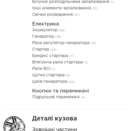
Бігунок розподільника запалювання
(1)
Інші елементи запалювання
(13)
Свічки розжарення
(57)
Електрика
Акумулятор
(59)
Генератор
(39)
Реле регулятор генератора
(13)
Стартер
(44)
Бендікс стартера
(7)
Втягуюче реле стартера
(3)
Реле ВСІ
(1)
Щітка стартера
(9)
Шків генератора
(54)
Кнопки та перемикачі
Підрульові перемикачі
(4)
Деталі кузова
Зовнішні частини