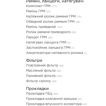
Ремені, ланцюги, натягувачі
Комплект ГРМ
(177)
Ремінь ГРМ
(31)
Натяжний ролик ременя ГРМ
(75)
Обвідний ролик ременя ГРМ
(36)
Ремінь привідний
(134)
Ролик ременя приводного
(91)
Ланцюг ГРМ
(26)
Натягувач ланцюга ГРМ
(5)
Заспокійник ланцюга ГРМ
(1)
Амортизатори натяжного ролика
(1)
Фільтри
Повітряний фільтр
(84)
Масляний фільтр
(92)
Паливний фільтр
(152)
Фільтр салону
(28)
Прокладки
Прокладка ГБЦ
(80)
Прокладка клапанної кришки
(51)
Прокладка впускного колектора
(21)