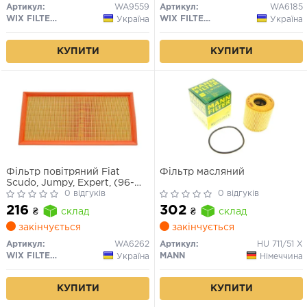
Артикул:
WA9559
Артикул:
WA6185
WIX FILTERS
WIX FILTERS
Україна
Україна
КУПИТИ
КУПИТИ
Фільтр повітряний Fiat
Фільтр масляний
Scudo, Jumpy, Expert, (96-
07)
0 відгуків
0 відгуків
216
302
₴
склад
₴
склад
закінчується
закінчується
Артикул:
WA6262
Артикул:
HU 711/51 X
WIX FILTERS
MANN
Україна
Німеччина
КУПИТИ
КУПИТИ