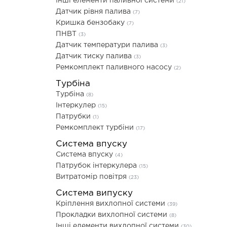
Інші елементи паливної системи
(21)
Датчик рівня палива
(7)
Кришка бензобаку
(7)
ПНВТ
(3)
Датчик температури палива
(3)
Датчик тиску палива
(3)
Ремкомплект паливного насосу
(2)
Турбіна
Турбіна
(8)
Інтеркулер
(15)
Патрубки
(1)
Ремкомплект турбіни
(17)
Система впуску
Система впуску
(4)
Патрубок інтеркулера
(15)
Витратомір повітря
(23)
Система випуску
Кріплення вихлопної системи
(39)
Прокладки вихлопної системи
(8)
Інші елементи вихлопної системи
(30)