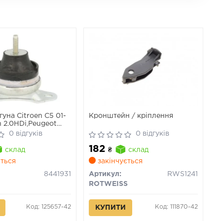
уна Citroen C5 01-
Кронштейн / кріплення
 2.0HDi,Peugeot
/807 2.0 / 2.2 HDi
0 відгуків
0 відгуків
182
склад
₴
склад
ться
закінчується
8441931
Артикул:
RWS1241
ROTWEISS
Код: 125657-42
Код: 111870-42
КУПИТИ