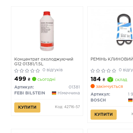
Концентрат охолоджуючий
РЕМІНЬ КЛИНОВИ
G12 01381/1.5L
0 відгуків
0 відгу
499
184
₴
сьогодні
₴
склад
закінчується
Артикул:
01381
FEBI BILSTEIN
Німеччина
Артикул:
1 
BOSCH
Код: 42716-57
КУПИТИ
КУПИТИ