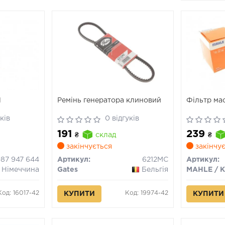
Й
Ремінь генератора клиновий
Фільтр ма
ків
0 відгуків
191
239
₴
склад
₴
закінчується
закінчує
987 947 644
Артикул:
6212MC
Артикул:
Німеччина
Gates
Бельгія
Код: 16017-42
Код: 19974-42
КУПИТИ
КУПИТИ