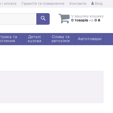
 і оплата
Гарантія та повернення
Контакти
Вхід
У вашому кошику
0 товарів
на
0 ₴
трика та
Деталі
Олива та
Автотовари
ітлення
кузова
автохімія