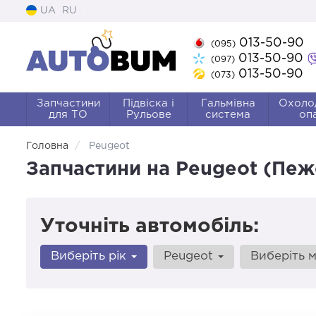
UA
RU
013-50-90
(095)
013-50-90
(097)
013-50-90
(073)
Запчастини
Підвіска і
Гальмівна
Охоло
для ТО
Рульове
система
оп
Головна
Peugeot
Запчастини на Peugeot (Пеж
Уточніть автомобіль:
Виберіть рік
Peugeot
Виберіть 