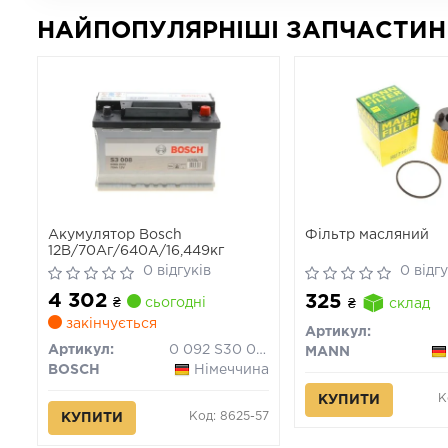
НАЙПОПУЛЯРНІШІ ЗАПЧАСТИН
Акумулятор Bosch
Фільтр масляний
12В/70Аг/640А/16,449кг
0 відгуків
0 відгу
4 302
325
₴
сьогодні
₴
склад
закінчується
Артикул:
Артикул:
0 092 S30 080
MANN
BOSCH
Німеччина
К
КУПИТИ
Код: 8625-57
КУПИТИ