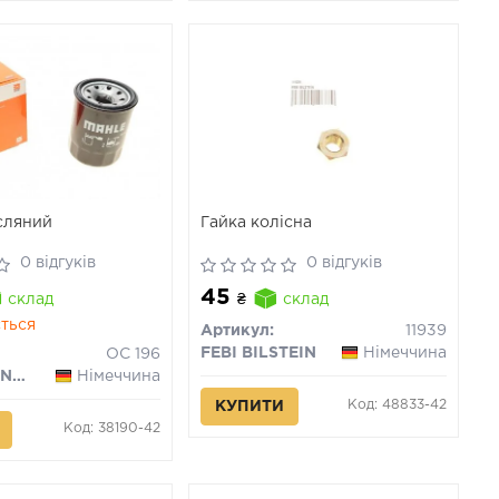
сляний
Гайка колісна
0 відгуків
0 відгуків
45
склад
₴
склад
ться
Артикул:
11939
FEBI BILSTEIN
Німеччина
OC 196
MAHLE / KNECHT
Німеччина
Код: 48833-42
КУПИТИ
Код: 38190-42