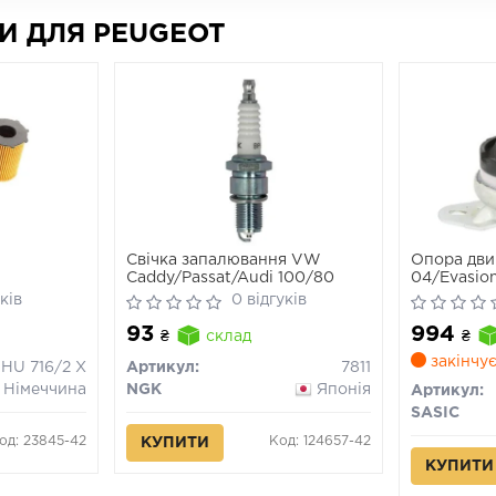
И ДЛЯ PEUGEOT
Свічка запалювання VW
Опора двиг
Caddy/Passat/Audi 100/80
04/Evasion
806 2.0HDi
ків
0 відгуків
04-
93
994
₴
склад
₴
закінчує
HU 716/2 X
Артикул:
7811
Німеччина
NGK
Японія
Артикул:
SASIC
од: 23845-42
Код: 124657-42
КУПИТИ
КУПИТИ