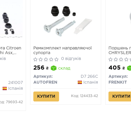
та Citroen
Ремкомплект направляючої
Поршень г
hi Asx,
супорта
CHRYSLER 
t 4008 1.6-
10,SEBRING
ків
0 відгуків
10,CITROE
256
405
н.в
₴
склад
₴
Артикул:
D7 266C
Артикул:
AUTOFREN
Іспанія
FRENKIT
241007
Іспанія
Код: 124433-42
КУПИТИ
КУПИТИ
од: 79693-42