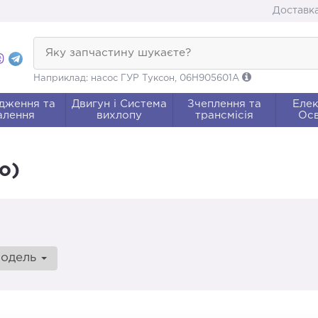
Доставка
Яку запчастину шукаєте?
Наприклад: насос ГУР Туксон, 06H905601A
дження та
Двигун і Система
Зчеплення та
Елек
алення
вихлопу
трансмісія
Осв
о)
модель