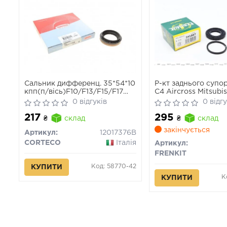
Сальник дифференц. 35*54*10
Р-кт заднього супор
кпп(п/вісь)F10/F13/F15/F17
C4 Aircross Mitsubis
Kadett,Astra
Outlander Iii Peugeo
0 відгуків
0 відгу
3.0 05.10-
217
295
₴
склад
₴
склад
закінчується
Артикул:
12017376B
CORTECO
Італія
Артикул:
FRENKIT
Код: 58770-42
КУПИТИ
К
КУПИТИ