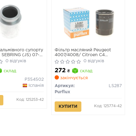
альмівного супорту
Фільтр масляний Peugeot
SEBRING (JS) 07-
4007/4008/ Citroen C4
 кабрио (JS) 07-
Aircross
0 відгуків
0 відгуків
N C4 AIRCROSS 12-
272
склад
₴
склад
закінчується
P354502
Іспанія
Артикул:
LS287
Purflux
Код: 125253-42
Код: 125774-42
КУПИТИ