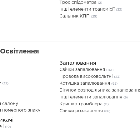
Трос спідометра
(2)
Інші елементи трансмісії
(33)
Сальник КПП
(25)
 Освітлення
Запалювання
Свічки запалювання
(141)
Провода високовольтні
(23)
у
Котушка запалювання
(32)
(65)
Бігунок розподільника запалюван
Інші елементи запалювання
(9)
я салону
Кришка трамблера
(11)
я номерного знаку
Свічки розжарення
(86)
икачі
ачі
(10)