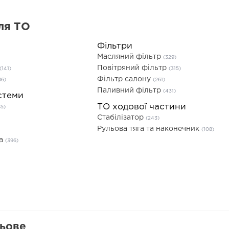
ля ТО
Фільтри
Масляний фільтр
(329)
Повітряний фільтр
(141)
(315)
Фільтр салону
86)
(261)
Паливний фільтр
(431)
стеми
ТО ходової частини
85)
Стабілізатор
(243)
Рульова тяга та наконечник
(108)
та
(396)
льове