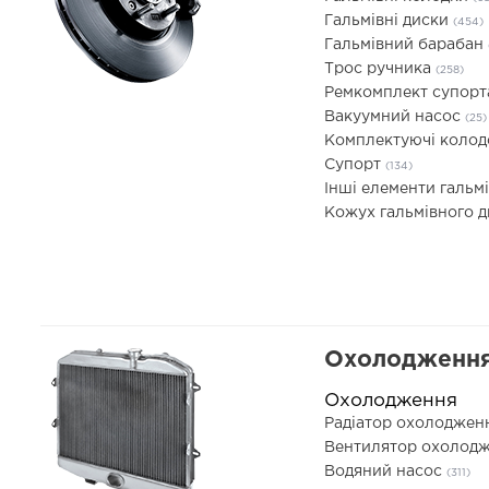
Гальмівні диски
(454)
Гальмівний барабан
Трос ручника
(258)
Ремкомплект супор
Вакуумний насос
(25)
Комплектуючі коло
Супорт
(134)
Інші елементи гальм
Кожух гальмівного 
Охолодження
Охолодження
Радіатор охолоджен
Вентилятор охолодж
Водяний насос
(311)