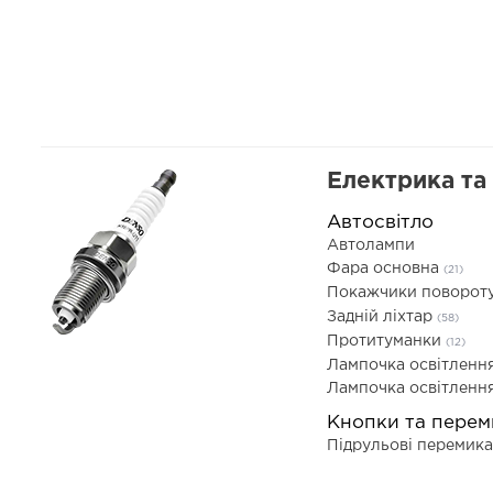
Електрика та
Автосвітло
Автолампи
Фара основна
(21)
Покажчики поворот
Задній ліхтар
(58)
Протитуманки
(12)
Лампочка освітленн
Лампочка освітленн
Кнопки та перем
Підрульові перемик