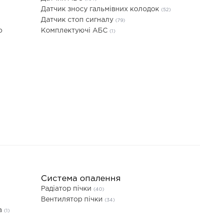
Датчик зносу гальмівних колодок
(52)
Датчик стоп сигналу
(79)
о
Комплектуючі АБС
(1)
Система опалення
Радіатор пічки
(40)
Вентилятор пічки
(34)
а
(1)