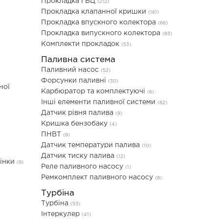
Прокладка ГБЦ
(212)
Прокладка клапанної кришки
(161)
Прокладка впускного колектора
(66)
Прокладка випускного колектора
(83)
Комплекти прокладок
(53)
Паливна система
Паливний насос
(52)
Форсунки паливні
(30)
ної
Карбюратор та комплектуючі
(6)
Інші елементи паливної системи
(82)
Датчик рівня палива
(9)
Кришка бензобаку
(4)
ПНВТ
(9)
Датчик температури палива
(10)
Датчик тиску палива
(12)
лінки
(9)
Реле паливного насосу
(1)
Ремкомплект паливного насосу
(8)
Турбіна
Турбіна
(53)
Інтеркулер
(41)