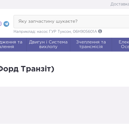
Доставка
Яку запчастину шукаєте?
Наприклад: насос ГУР Туксон, 06H905601A
дження та
Двигун і Система
Зчеплення та
Елек
алення
вихлопу
трансмісія
Осв
Форд Транзіт)