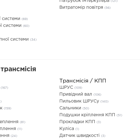
Патрубок інтеркулера
(121)
Витратомір повітря
(56)
ї системи
(69)
ї системи
(60)
опної системи
(34)
трансмісія
Трансмісія / КПП
я
ШРУС
(167)
(109)
Привідний вал
(106)
Пильовик ШРУСу
1)
(140)
ик
Сальники
(159)
(50)
Подушки кріплення КПП
(51)
чеплення
Прокладки КПП
(81)
(3)
еплення
Куліса
(11)
(1)
лення
Датчик швидкості
(24)
(3)