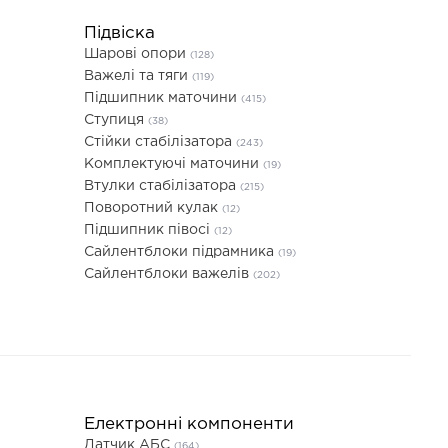
Підвіска
Шарові опори
(128)
Важелі та тяги
(119)
Підшипник маточини
(415)
Ступиця
(38)
Стійки стабілізатора
(243)
Комплектуючі маточини
(19)
Втулки стабілізатора
(215)
Поворотний кулак
(12)
Підшипник півосі
(12)
Сайлентблоки підрамника
(19)
Сайлентблоки важелів
(202)
Електронні компоненти
Датчик АБС
(164)