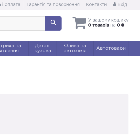
 і оплата
Гарантія та повернення
Контакти
Вхід
У вашому кошику
0 товарів
на
0 ₴
трика та
Деталі
Олива та
Автотовари
ітлення
кузова
автохімія