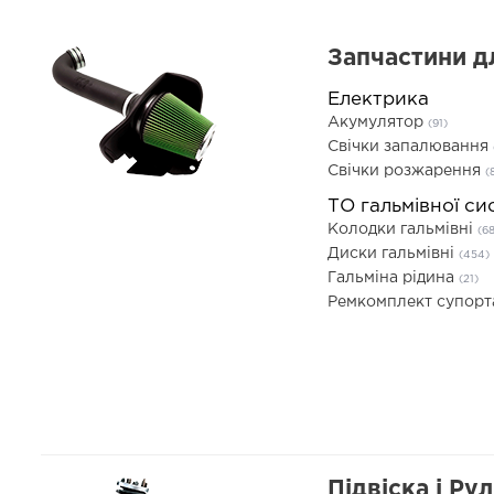
Запчастини д
Електрика
Акумулятор
(91)
Свічки запалювання
Свічки розжарення
(
ТО гальмівної си
Колодки гальмівні
(6
Диски гальмівні
(454)
Гальміна рідина
(21)
Ремкомплект супор
Підвіска і Ру