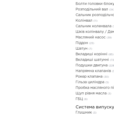
Болти головки блоку
Розподільний вал
(34
Сальник розподільч
Колінвал
(11)
Сальник коленвала
(
Шків колінвалу / Д
Масляний насос
(39)
Піддон
(25)
Шатун
(7)
Вкладиші корінні
(85)
Вкладиші шатунні
(72
Подушки двигуна
(228
Напрямна клапанів
(
Рокер клапана
(30)
Гільза циліндра
(5)
Пробка масляного п
Щуп рівня масла
(3)
ГБЦ
(6)
Система випуск
Глушник
(3)