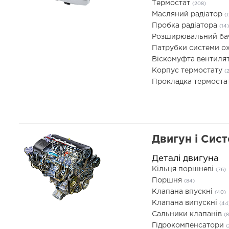
Термостат
(208)
Масляний радіатор
(
Пробка радіатора
(14)
Розширювальний б
Патрубки системи 
Віскомуфта вентиля
Корпус термостату
(2
Прокладка термоста
Двигун і Сис
Деталі двигуна
Кільця поршневі
(76)
Поршня
(84)
Клапана впускні
(40)
Клапана випускні
(44
Сальники клапанів
(8
Гідрокомпенсатори
(