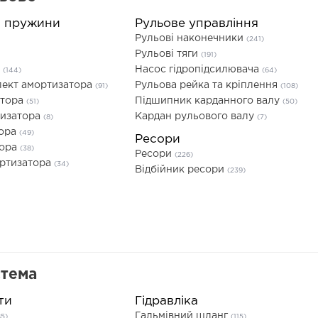
а пружини
Рульове управління
Рульові наконечники
(241)
Рульові тяги
(191)
а
Насос гідропідсилювача
(144)
(64)
ект амортизатора
Рульова рейка та кріплення
(91)
(108)
атора
Підшипник карданного валу
(51)
(50)
тизатора
Кардан рульового валу
(8)
(7)
тора
(49)
Ресори
тора
(38)
Ресори
(226)
ортизатора
(34)
Відбійник ресори
(239)
стема
ти
Гідравліка
Гальмівний шланг
85)
(115)