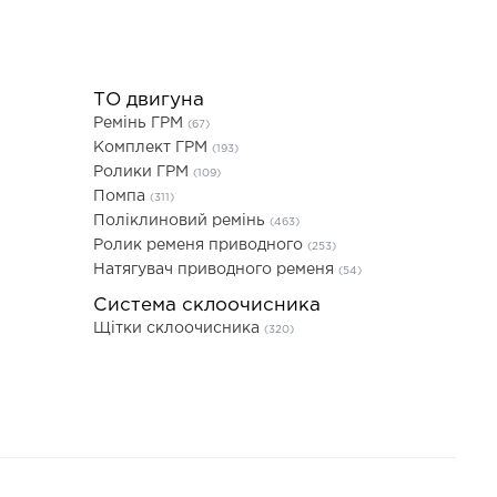
ТО двигуна
Ремінь ГРМ
(67)
Комплект ГРМ
(193)
Ролики ГРМ
(109)
Помпа
(311)
Поліклиновий ремінь
(463)
Ролик ременя приводного
(253)
Натягувач приводного ременя
(54)
Система склоочисника
Щітки склоочисника
(320)