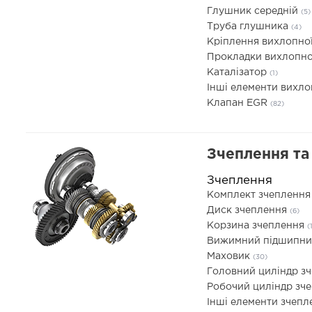
Глушник середній
(5)
Труба глушника
(4)
Кріплення вихлопно
Прокладки вихлопно
Каталізатор
(1)
Інші елементи вихл
Клапан EGR
(82)
Зчеплення та 
Зчеплення
Комплект зчепленн
Диск зчеплення
(6)
Корзина зчеплення
(
Вижимний підшипн
Маховик
(30)
Головний циліндр з
Робочий циліндр зч
Інші елементи зчеп