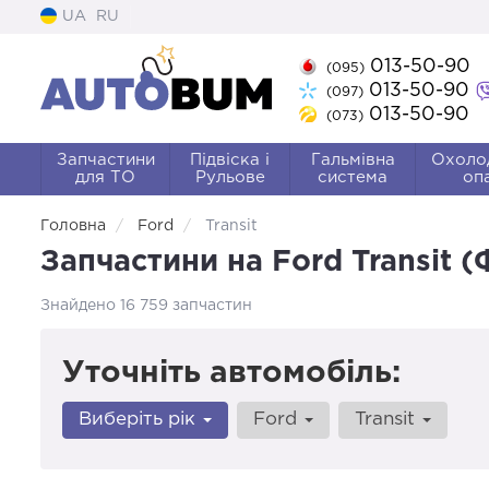
UA
RU
013-50-90
(095)
013-50-90
(097)
013-50-90
(073)
Запчастини
Підвіска і
Гальмівна
Охоло
для ТО
Рульове
система
оп
Головна
Ford
Transit
Запчастини на Ford Transit (
Знайдено 16 759 запчастин
Уточніть автомобіль:
Виберіть рік
Ford
Transit