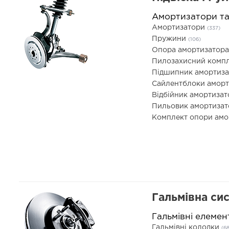
Амортизатори т
Амортизатори
(337)
Пружини
(106)
Опора амортизатор
Пилозахисний компл
Підшипник амортиз
Сайлентблоки амор
Відбійник амортиза
Пильовик амортиза
Комплект опори ам
Гальмівна си
Гальмівні елемен
Гальмівні колодки
(6