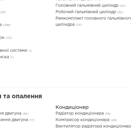
Головний гальмівний циліндр
(42)
Робочий гальмівний циліндр
(29)
(62)
Ремкомплект головного гальмівног
циліндра
та
(24)
(396)
док
(115)
івної системи
(1)
диска
(1)
 та опалення
Кондиціонер
ня двигуна
Радіатор кондиціонера
(94)
(56)
ення двигуна
Компресор кондиціонера
(17)
(48)
Вентилятор радіатора кондиціонер