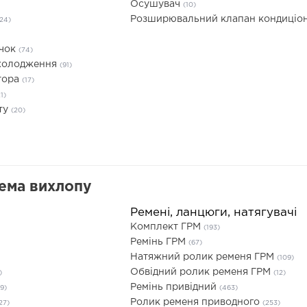
Осушувач
(10)
Розширювальний клапан кондиціо
124)
ачок
(74)
охолодження
(91)
тора
(17)
1)
ту
(20)
тема вихлопу
Ремені, ланцюги, натягувачі
Комплект ГРМ
(193)
Ремінь ГРМ
(67)
Натяжний ролик ременя ГРМ
(109)
Обвідний ролик ременя ГРМ
)
(12)
Ремінь привідний
9)
(463)
Ролик ременя приводного
27)
(253)