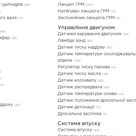
 циліндрів
Ланцюг ГРМ
(59)
(154)
Натягувач ланцюга ГРМ
)
(12)
ого вала
Заспокійник ланцюга ГРМ
(71)
(9)
Управління двигуном
199)
Датчики керування двигуном
(59)
емфер
(95)
Лямбда зонд
(80)
Датчик тиску наддуву
(63)
Датчик температури охолоджуваль
рідини
(128)
Регулятор тиску палива
(4)
)
Датчик тиску масла
(49)
)
Датчик колінвалу
(83)
34)
Датчик распредвала
(68)
Датчик температури оливи
(14)
Датчик положення дросельної зас
іддону
(43)
Датчик детонації
(17)
Дросельна заслінка
(4)
Система впуску
у
Система впуску
(45)