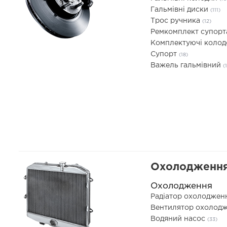
Гальмівні диски
(111)
Трос ручника
(12)
Ремкомплект супор
Комплектуючі коло
Супорт
(18)
Важель гальмівний
(1
Охолодження
Охолодження
Радіатор охолоджен
Вентилятор охолодж
Водяний насос
(33)