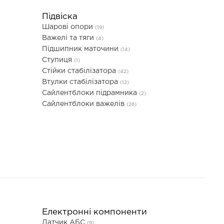
Підвіска
Шарові опори
(19)
Важелі та тяги
(4)
Підшипник маточини
(14)
Ступиця
(1)
Стійки стабілізатора
(42)
Втулки стабілізатора
(12)
Сайлентблоки підрамника
(2)
Сайлентблоки важелів
(26)
Електронні компоненти
Датчик АБС
(9)