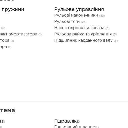
а пружини
Рульове управління
Рульові наконечники
(53)
Рульові тяги
(25)
а
Насос гідропідсилювача
(6)
(3)
ект амортизатора
Рульова рейка та кріплення
(1)
(5)
атора
Підшипник карданного валу
(1)
(5)
тора
(1)
стема
ти
Гідравліка
Гальмівний шланг
1)
(34)