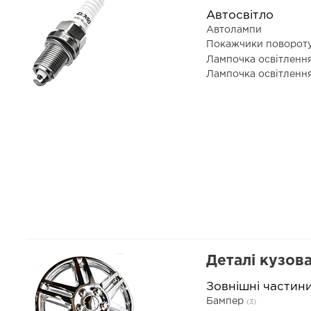
Автосвітло
Автолампи
Покажчики поворот
Лампочка освітленн
Лампочка освітленн
Деталі кузов
Зовнішні частин
Бампер
(3)