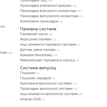
Прокладка ГБЦ
(36)
Прокладка клапанної кришки
(16)
Прокладка впускного колектора
(13)
Прокладка випускного колектора
(17)
Комплекти прокладок
(4)
ної
Паливна система
Паливний насос
(8)
Форсунки паливні
(2)
Інші елементи паливної системи
(1)
Датчик рівня палива
(2)
лінки
(16)
Кришка бензобаку
(12)
Ремкомплект паливного насосу
(2)
Система випуску
Глушник
(2)
Глушник середній
(1)
Кріплення вихлопної системи
(11)
Прокладки вихлопної системи
(12)
Інші елементи вихлопної системи
(3)
Клапан EGR
(2)