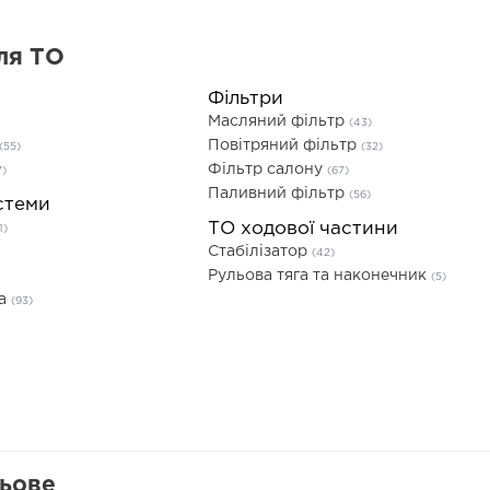
ля ТО
Фільтри
Масляний фільтр
(43)
Повітряний фільтр
(55)
(32)
Фільтр салону
7)
(67)
Паливний фільтр
(56)
стеми
ТО ходової частини
1)
Стабілізатор
(42)
Рульова тяга та наконечник
(5)
та
(93)
льове