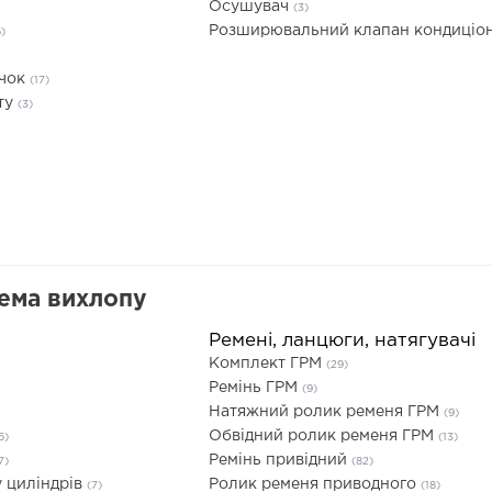
Осушувач
(3)
Розширювальний клапан кондиціо
6)
ачок
(17)
ту
(3)
тема вихлопу
Ремені, ланцюги, натягувачі
Комплект ГРМ
(29)
Ремінь ГРМ
(9)
Натяжний ролик ременя ГРМ
(9)
Обвідний ролик ременя ГРМ
6)
(13)
Ремінь привідний
7)
(82)
 циліндрів
Ролик ременя приводного
(7)
(18)