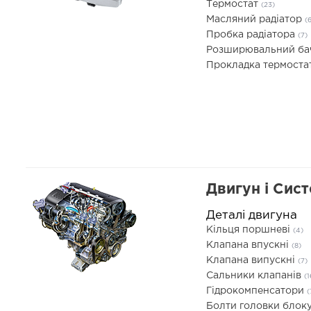
Термостат
(23)
Масляний радіатор
(
Пробка радіатора
(7)
Розширювальний б
Прокладка термоста
Двигун і Сис
Деталі двигуна
Кільця поршневі
(4)
Клапана впускні
(8)
Клапана випускні
(7)
Сальники клапанів
(1
Гідрокомпенсатори
(
Болти головки блоку