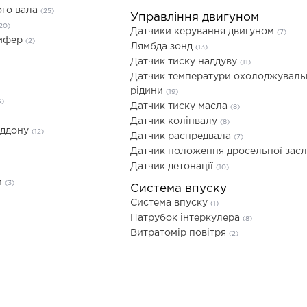
ого вала
(25)
Управління двигуном
20)
Датчики керування двигуном
(7)
емфер
(2)
Лямбда зонд
(13)
Датчик тиску наддуву
(11)
Датчик температури охолоджуваль
рідини
(19)
3)
Датчик тиску масла
(8)
Датчик колінвалу
(8)
іддону
(12)
Датчик распредвала
(7)
Датчик положення дросельної зас
Датчик детонації
(10)
и
(3)
Система впуску
Система впуску
(1)
Патрубок інтеркулера
(8)
Витратомір повітря
(2)