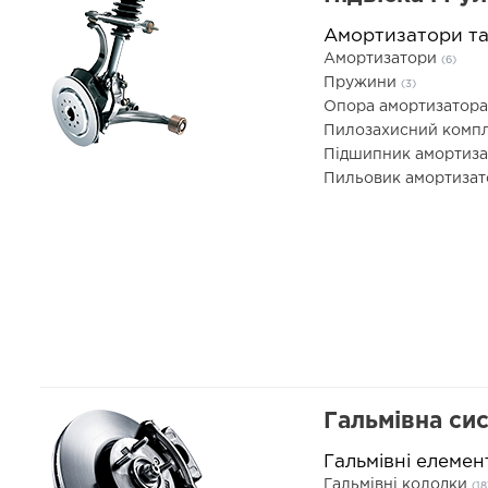
Амортизатори т
Амортизатори
(6)
Пружини
(3)
Опора амортизатор
Пилозахисний компл
Підшипник амортиз
Пильовик амортиза
Гальмівна си
Гальмівні елемен
Гальмівні колодки
(18