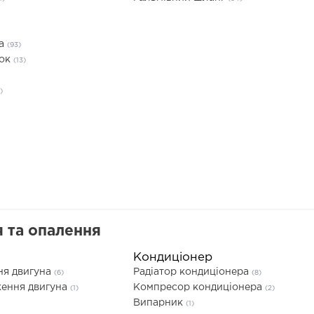
та
(93)
док
(13)
)
 та опалення
Кондиціонер
ня двигуна
Радіатор кондиціонера
(6)
(8)
ення двигуна
Компресор кондиціонера
(1)
(2)
Випарник
(1)