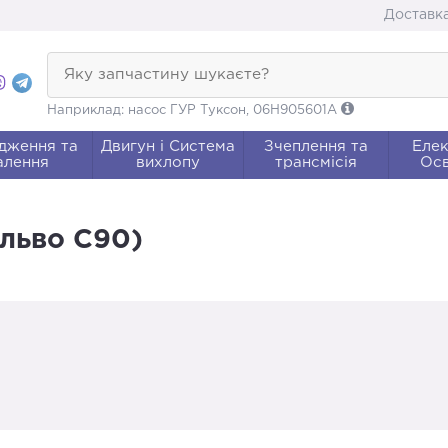
Доставка
Яку запчастину шукаєте?
Наприклад: насос ГУР Туксон, 06H905601A
дження та
Двигун і Система
Зчеплення та
Елек
алення
вихлопу
трансмісія
Осв
ольво С90)