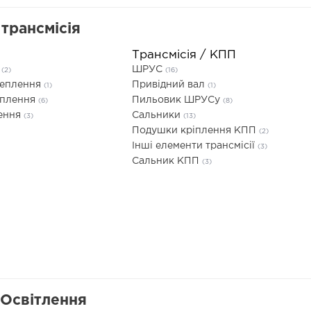
трансмісія
Трансмісія / КПП
я
ШРУС
(2)
(16)
чеплення
Привідний вал
(1)
(1)
еплення
Пильовик ШРУСу
(6)
(8)
лення
Сальники
(3)
(13)
Подушки кріплення КПП
(2)
Інші елементи трансмісії
(3)
Сальник КПП
(3)
 Освітлення