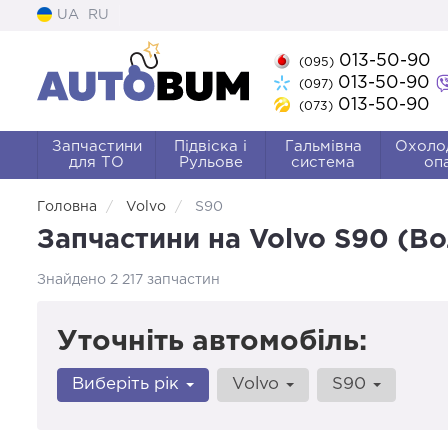
UA
RU
013-50-90
(095)
013-50-90
(097)
013-50-90
(073)
Запчастини
Підвіска і
Гальмівна
Охоло
для ТО
Рульове
система
оп
Головна
Volvo
S90
Запчастини на Volvo S90 (В
Знайдено 2 217 запчастин
Уточніть автомобіль:
Виберіть рік
Volvo
S90