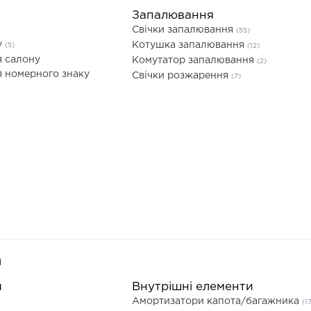
Запалювання
Свічки запалювання
(55)
у
Котушка запалювання
(5)
(12)
я салону
Комутатор запалювання
(2)
я номерного знаку
Свічки розжарення
(7)
а
и
Внутрішні елементи
Амортизатори капота/багажника
(1