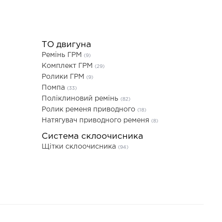
ТО двигуна
Ремінь ГРМ
(9)
Комплект ГРМ
(29)
Ролики ГРМ
(9)
Помпа
(33)
Поліклиновий ремінь
(82)
Ролик ременя приводного
(18)
Натягувач приводного ременя
(8)
Система склоочисника
Щітки склоочисника
(94)