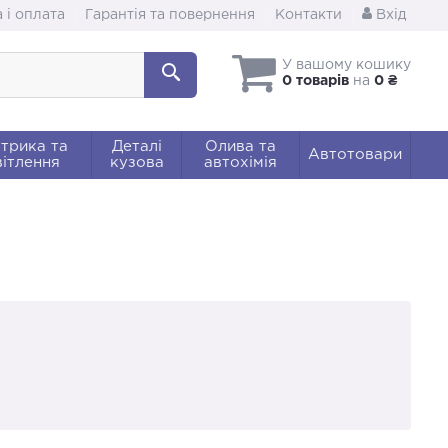
 і оплата
Гарантія та повернення
Контакти
Вхід
У вашому кошику
0 товарів
на
0 ₴
трика та
Деталі
Олива та
Автотовари
ітлення
кузова
автохімія