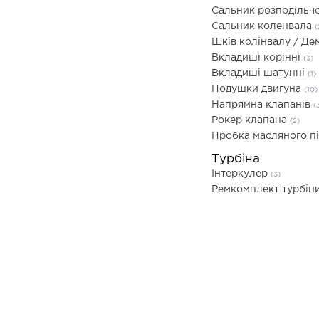
Сальник розподільч
Сальник коленвала
(
Шків колінвалу / Д
Вкладиші корінні
(3)
Вкладиші шатунні
(1)
Подушки двигуна
(10)
Напрямна клапанів
(
Рокер клапана
(2)
Пробка масляного п
Турбіна
Інтеркулер
(3)
Ремкомплект турбін