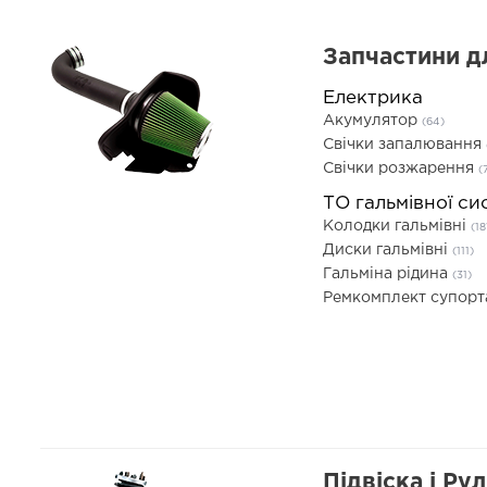
Запчастини д
Електрика
Акумулятор
(64)
Свічки запалювання
Свічки розжарення
(
ТО гальмівної си
Колодки гальмівні
(18
Диски гальмівні
(111)
Гальміна рідина
(31)
Ремкомплект супор
Підвіска і Ру