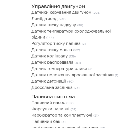
Управління двигуном
Датчики керування двигуном
(203)
Лямбда зонд
(231)
Датчик тиску наддуву
(90)
Датчик температури охолоджувальної
рідини
(144)
Регулятор тиску палива
(2)
Датчик тиску масла
(182)
Датчик колінвалу
(139)
Датчик распредвала
(131)
Датчик температури оливи
(5)
Датчик положення дросельної заслінки
(1)
Датчик детонації
(40)
Дросельна заслінка
(75)
Паливна система
Паливний насос
(107)
Форсунки паливні
(59)
Карбюратор та комплектуючі
(21)
Паливний бак
(3)