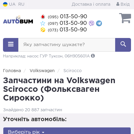
UA
RU
Доставка і оплата
Вхід
013-50-90
(095)
013-50-90
(097)
013-50-90
(073)
Яку запчастину шукаєте?
Наприклад: насос ГУР Туксон, 06H905601A
Головна
Volkswagen
Scirocco
Запчастини на Volkswagen
Scirocco (Фольксваген
Сирокко)
Знайдено 20 887 запчастин
Уточніть автомобіль:
Виберіть рік