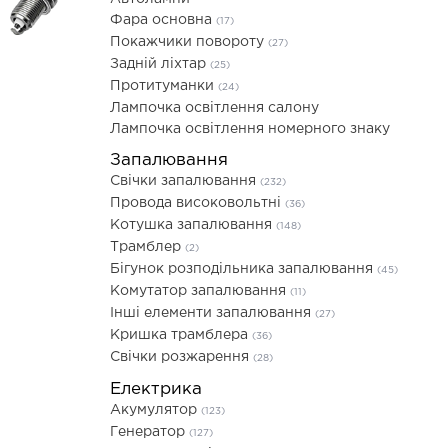
Фара основна
(17)
Покажчики повороту
(27)
Задній ліхтар
(25)
Протитуманки
(24)
Лампочка освітлення салону
Лампочка освітлення номерного знаку
Запалювання
Свічки запалювання
(232)
Провода високовольтні
(36)
Котушка запалювання
(148)
Трамблер
(2)
Бігунок розподільника запалювання
(45)
Комутатор запалювання
(11)
Інші елементи запалювання
(27)
Кришка трамблера
(36)
Свічки розжарення
(28)
Електрика
Акумулятор
(123)
Генератор
(127)