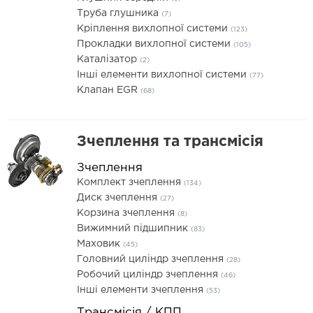
Труба глушника
(7)
Кріплення вихлопної системи
(123)
Прокладки вихлопної системи
(105)
Каталізатор
(2)
Інші елементи вихлопної системи
(77)
Клапан EGR
(68)
Зчеплення та трансмісія
Зчеплення
Комплект зчеплення
(134)
Диск зчеплення
(27)
Корзина зчеплення
(8)
Вижимний підшипник
(83)
Маховик
(45)
Головний циліндр зчеплення
(28)
Робочий циліндр зчеплення
(46)
Інші елементи зчеплення
(53)
Трансмісія / КПП