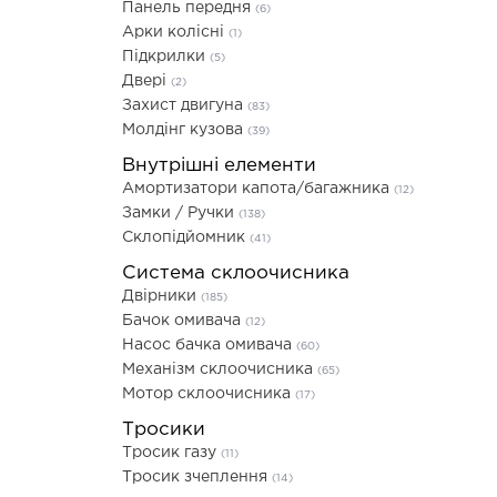
Панель передня
(6)
Арки колісні
(1)
Підкрилки
(5)
Двері
(2)
Захист двигуна
(83)
Молдінг кузова
(39)
Внутрішні елементи
Амортизатори капота/багажника
(12)
Замки / Ручки
(138)
Склопідйомник
(41)
Система склоочисника
Двірники
(185)
Бачок омивача
(12)
Насос бачка омивача
(60)
Механізм склоочисника
(65)
Мотор склоочисника
(17)
Тросики
Тросик газу
(11)
Тросик зчеплення
(14)