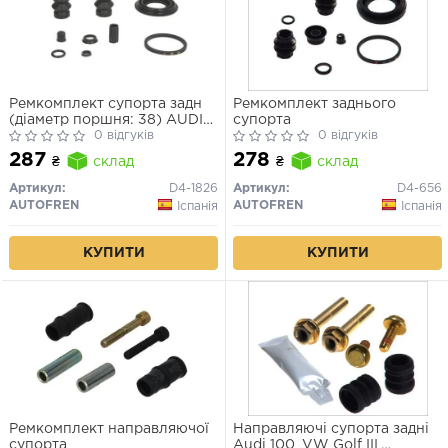
Ремкомплект супорта задн
Ремкомплект заднього
(діаметр поршня: 38) AUDI
супорта
A3, CITROEN C4, C4 I,
0 відгуків
0 відгуків
PEUGEOT 207, 207 CC, 207
287
278
₴
склад
₴
склад
SW, 307, 307 CC, 307 SW,
SEAT ALTEA, ALTEA XL,
Артикул:
D4-1826
Артикул:
D4-656
LEON, LEON SC, LEON ST 1.2-
AUTOFREN
AUTOFREN
Іспанія
Іспанія
3.6 08.00-
КУПИТИ
КУПИТИ
Ремкомплект направляючої
Направляючі супорта задні
супорта
Audi 100, VW Golf III,