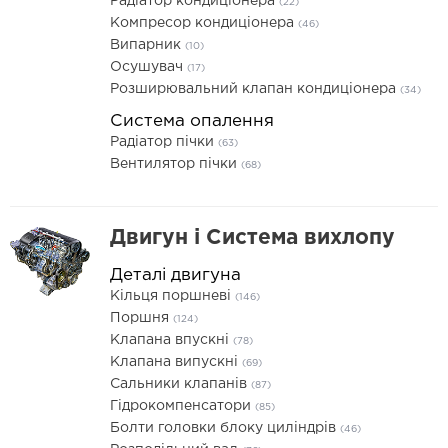
Радіатор кондиціонера
(22)
Компресор кондиціонера
(46)
Випарник
(10)
Осушувач
(17)
Розширювальний клапан кондиціонера
(34)
Система опалення
Радіатор пічки
(63)
Вентилятор пічки
(68)
Двигун і Система вихлопу
Деталі двигуна
Кільця поршневі
(146)
Поршня
(124)
Клапана впускні
(78)
Клапана випускні
(69)
Сальники клапанів
(87)
Гідрокомпенсатори
(85)
Болти головки блоку циліндрів
(46)