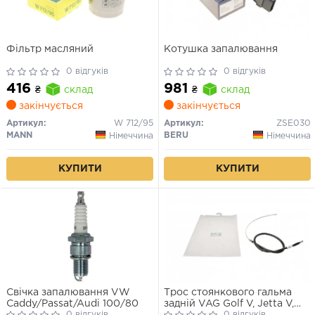
Фільтр масляний
Котушка запалювання
0 відгуків
0 відгуків
416
981
₴
склад
₴
склад
закінчується
закінчується
Артикул:
W 712/95
Артикул:
ZSE030
MANN
BERU
Німеччина
Німеччина
КУПИТИ
КУПИТИ
Свічка запалювання VW
Трос стоянкового гальма
Caddy/Passat/Audi 100/80
задній VAG Golf V, Jetta V,
0 відгуків
Octavia II, Yeti, A3
0 відгуків