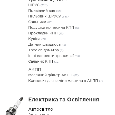
ШРУС
(324)
Привідний вал
(126)
Пильовик ШРУСу
(383)
Сальники
(85)
Подушки кріплення КПП
(66)
Прокладки КПП
(19)
Куліса
(21)
Датчик швидкості
(5)
Трос спідометра
(2)
Інші елементи трансмісії
(63)
Сальник КПП
(39)
АКПП
Масляний фільтр АКПП
(67)
Комплект для заміни мастила в АКПП
(7)
Електрика та Освітлення
Автосвітло
Автолампи