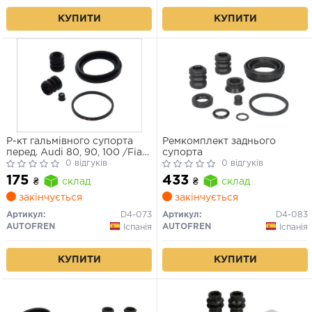
КУПИТИ
КУПИТИ
Р-кт гальмівного супорта
Ремкомплект заднього
перед. Audi 80, 90, 100 /Fiat
супорта
Croma, Punto,Tempra /Seat
0 відгуків
0 відгуків
/VW (Lucas 54mm)
175
433
₴
склад
₴
склад
закінчується
закінчується
Артикул:
D4-073
Артикул:
D4-083
AUTOFREN
AUTOFREN
Іспанія
Іспанія
КУПИТИ
КУПИТИ