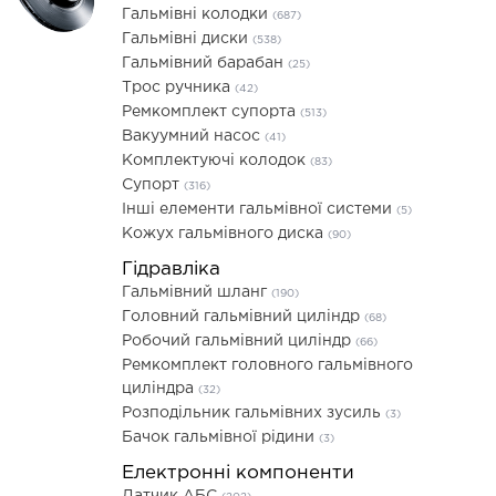
Гальмівні колодки
(687)
Гальмівні диски
(538)
Гальмівний барабан
(25)
Трос ручника
(42)
Ремкомплект супорта
(513)
Вакуумний насос
(41)
Комплектуючі колодок
(83)
Супорт
(316)
Інші елементи гальмівної системи
(5)
Кожух гальмівного диска
(90)
Гідравліка
Гальмівний шланг
(190)
Головний гальмівний циліндр
(68)
Робочий гальмівний циліндр
(66)
Ремкомплект головного гальмівного
циліндра
(32)
Розподільник гальмівних зусиль
(3)
Бачок гальмівної рідини
(3)
Електронні компоненти