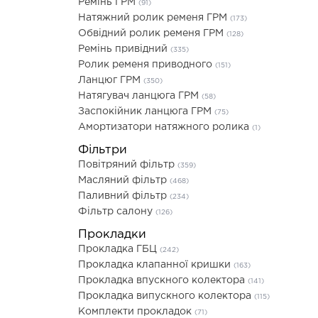
Ремінь ГРМ
(91)
Натяжний ролик ременя ГРМ
(173)
Обвідний ролик ременя ГРМ
(128)
Ремінь привідний
(335)
Ролик ременя приводного
(151)
Ланцюг ГРМ
(350)
Натягувач ланцюга ГРМ
(58)
Заспокійник ланцюга ГРМ
(75)
Амортизатори натяжного ролика
(1)
Фільтри
Повітряний фільтр
(359)
Масляний фільтр
(468)
Паливний фільтр
(234)
Фільтр салону
(126)
Прокладки
Прокладка ГБЦ
(242)
Прокладка клапанної кришки
(163)
Прокладка впускного колектора
(141)
Прокладка випускного колектора
(115)
Комплекти прокладок
(71)