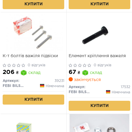
КУПИТИ
КУПИТИ
К-т болтів важіля підвіски
Елемент кріплення важеля
0 відгуків
0 відгуків
206
67
₴
склад
₴
склад
закінчується
Артикул:
39231
FEBI BILSTEIN
Німеччина
Артикул:
17532
FEBI BILSTEIN
Німеччина
КУПИТИ
КУПИТИ