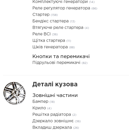
Комплектуючі генератори
(14)
Реле регулятор генератора
(66)
Стартер
(158)
Бендікс стартера
(13)
Втягуюче реле стартера
(4)
Реле ВСІ
(36)
Щітка стартера
(11)
Шків генератора
(88)
Кнопки та перемикачі
Підрульові перемикачі
(82)
Деталі кузова
Зовнішні частини
Бампер
(18)
Крило
(4)
Решітка радіатора
(2)
Дзеркало зовнішнє
(36)
Вкладиш дзеркала
(26)