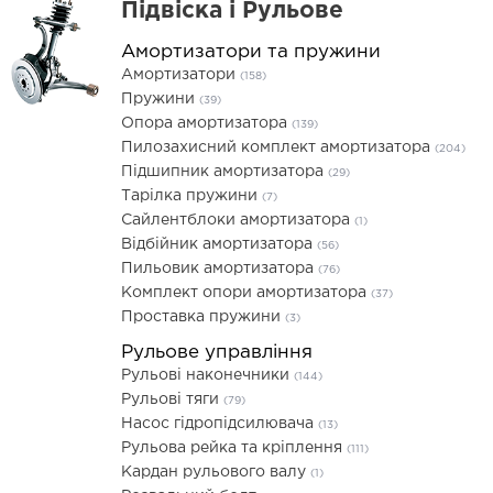
Підвіска і Рульове
Амортизатори та пружини
Амортизатори
(158)
Пружини
(39)
Опора амортизатора
(139)
Пилозахисний комплект амортизатора
(204)
Підшипник амортизатора
(29)
Тарілка пружини
(7)
Сайлентблоки амортизатора
(1)
Відбійник амортизатора
(56)
Пильовик амортизатора
(76)
Комплект опори амортизатора
(37)
Проставка пружини
(3)
Рульове управління
Рульові наконечники
(144)
Рульові тяги
(79)
Насос гідропідсилювача
(13)
Рульова рейка та кріплення
(111)
Кардан рульового валу
(1)