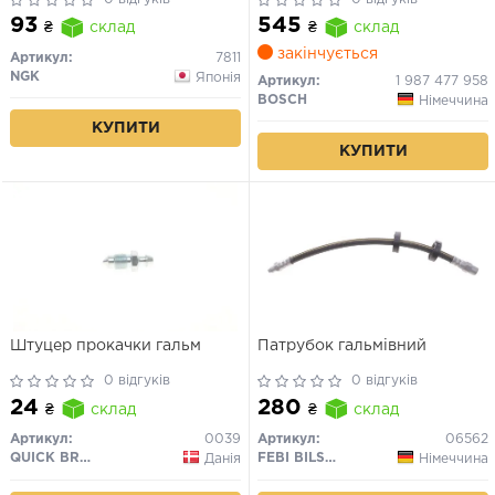
93
545
₴
склад
₴
склад
закінчується
Артикул:
7811
NGK
Японія
Артикул:
1 987 477 958
BOSCH
Німеччина
КУПИТИ
КУПИТИ
Штуцер прокачки гальм
Патрубок гальмівний
0 відгуків
0 відгуків
24
280
₴
склад
₴
склад
Артикул:
0039
Артикул:
06562
QUICK BRAKE
FEBI BILSTEIN
Данія
Німеччина