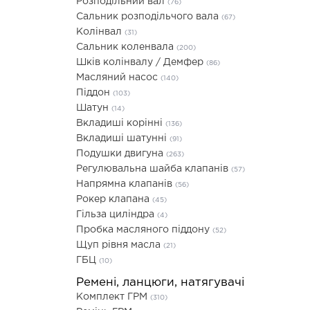
Розподільний вал
(76)
Сальник розподільчого вала
(67)
Колінвал
(31)
Сальник коленвала
(200)
Шків колінвалу / Демфер
(86)
Масляний насос
(140)
Піддон
(103)
Шатун
(14)
Вкладиші корінні
(136)
Вкладиші шатунні
(91)
Подушки двигуна
(263)
Регулювальна шайба клапанів
(57)
Напрямна клапанів
(56)
Рокер клапана
(45)
Гільза циліндра
(4)
Пробка масляного піддону
(52)
Щуп рівня масла
(21)
ГБЦ
(10)
Ремені, ланцюги, натягувачі
Комплект ГРМ
(310)