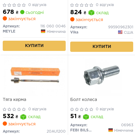
0 відгуків
0 відгуків
678
824
₴
сьогодні
₴
склад
закінчується
закінчується
Артикул:
116 060 0046
Артикул:
99590962301
MEYLE
Німеччина
Vika
США
КУПИТИ
КУПИТИ
Тяга керма
Болт колеса
0 відгуків
0 відгуків
532
51
₴
склад
₴
склад
закінчується
Артикул:
06963
FEBI BILSTEIN
Німеччина
Артикул:
20AU1200