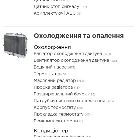
Датчик АБС
(202)
Датчик стоп сигналу
(90)
Комплектуючі АБС
(4)
Охолодження та опалення
Охолодження
Радіатор охолодження двигуна
(170)
Вентилятор охолодження двигуна
(104)
Водяний насос
(613)
Термостат
(645)
Масляний радіатор
(208)
Пробка радіатора
(13)
Розширювальний бачок
(125)
Патрубки системи охолодження
(176)
Корпус термостату
(29)
Прокладка термостату
(41)
Ремкомплект помпи
(1)
Кондиціонер