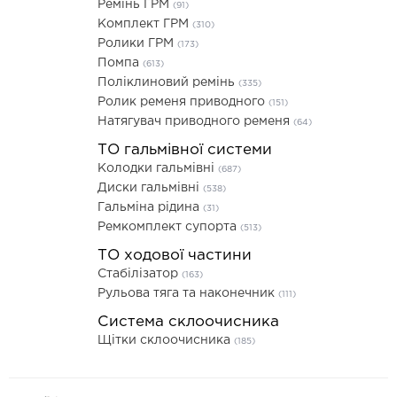
Ремінь ГРМ
(91)
Комплект ГРМ
(310)
Ролики ГРМ
(173)
Помпа
(613)
Поліклиновий ремінь
(335)
Ролик ременя приводного
(151)
Натягувач приводного ременя
(64)
ТО гальмівної системи
Колодки гальмівні
(687)
Диски гальмівні
(538)
Гальміна рідина
(31)
Ремкомплект супорта
(513)
ТО ходової частини
Стабілізатор
(163)
Рульова тяга та наконечник
(111)
Система склоочисника
Щітки склоочисника
(185)