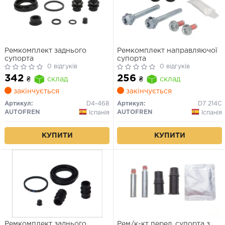
Ремкомплект заднього
Ремкомплект направляючої
супорта
супорта
0 відгуків
0 відгуків
342
256
₴
склад
₴
склад
закінчується
закінчується
Артикул:
D4-468
Артикул:
D7 214C
AUTOFREN
AUTOFREN
Іспанія
Іспанія
КУПИТИ
КУПИТИ
Ремкомплект заднього
Рем/к-кт перед. супорта з