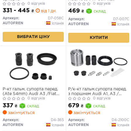
0 відгуків
Mercedes W202
0 відгуків
331 - 445
469
₴
від 1 дн.
₴
склад
Артикул:
D7-058C
Артикул:
D7-007C
AUTOFREN
Іспанія
AUTOFREN
Іспанія
ВИБРАТИ ЦІНУ
КУПИТИ
Р-кт гальм. супорта перед.
Р/к-кт гальм.супорта перед.
(Ate 54mm) Audi A3 /Fiat
з поршнем Audi A1, A3 /
Panda /Ford Fiesta, Fusion,
0 відгуків
BMW 1, 3 / Ford Fiesta / Lada
0 відгуків
Focus /VW Caddy III, Golf V-
Priora / Renault Megane II /
337
679
₴
склад
₴
склад
VI, Jetta III, Passat, Touran
Seat / Skoda / VW
закінчується
закінчується
Артикул:
D4-365
Артикул:
D4-2100C
AUTOFREN
AUTOFREN
Іспанія
Іспанія