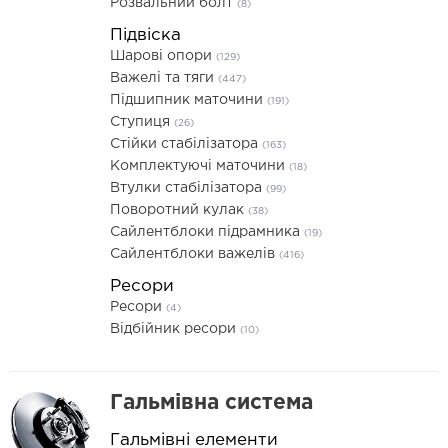
Розвальний болт
(8)
Підвіска
Шарові опори
(129)
Важелі та тяги
(447)
Підшипник маточини
(191)
Ступиця
(26)
Стійки стабілізатора
(163)
Комплектуючі маточини
(18)
Втулки стабілізатора
(99)
Поворотний кулак
(38)
Сайлентблоки підрамника
(19)
Сайлентблоки важелів
(416)
Ресори
Ресори
(4)
Відбійник ресори
(10)
Гальмівна система
Гальмівні елементи