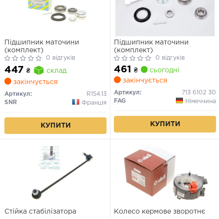
Підшипник маточини
Підшипник маточини
(комплект)
(комплект)
0 відгуків
0 відгуків
461
447
₴
сьогодні
₴
склад
закінчується
закінчується
Артикул:
713 6102 30
Артикул:
R154.13
FAG
Німеччина
SNR
Франція
КУПИТИ
КУПИТИ
Стійка стабілізатора
Колесо кермове зворотнє