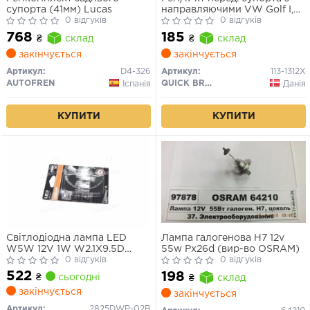
супорта (41мм) Lucas
направляючими VW Golf I,
0 відгуків
Jetta I, Scirocco 1.1-1.8 02.74-
0 відгуків
07.92
768
185
₴
склад
₴
склад
закінчується
закінчується
Артикул:
D4-326
Артикул:
113-1312X
AUTOFREN
QUICK BRAKE
Іспанія
Данія
КУПИТИ
КУПИТИ
Світлодіодна лампа LED
Лампа галогенова H7 12v
W5W 12V 1W W2.1X9.5D
55w Px26d (вир-во OSRAM)
LEDriving SL (blister 2шт)
0 відгуків
0 відгуків
(вир-во OSRAM)
522
198
₴
сьогодні
₴
склад
закінчується
закінчується
Артикул:
2825DWP-02B