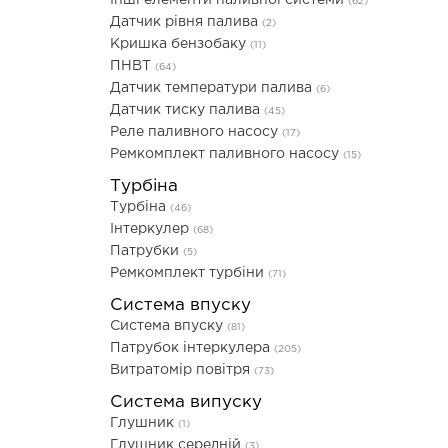
Інші елементи паливної системи
(62)
Датчик рівня палива
(2)
Кришка бензобаку
(11)
ПНВТ
(64)
Датчик температури палива
(6)
Датчик тиску палива
(45)
Реле паливного насосу
(17)
Ремкомплект паливного насосу
(15)
Турбіна
Турбіна
(46)
Інтеркулер
(68)
Патрубки
(5)
Ремкомплект турбіни
(71)
Система впуску
Система впуску
(81)
Патрубок інтеркулера
(205)
Витратомір повітря
(73)
Система випуску
Глушник
(1)
Глушник середній
(3)