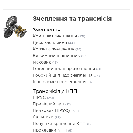
Зчеплення та трансмісія
Зчеплення
Комплект зчеплення
(231)
Диск зчеплення
(44)
Корзина зчеплення
(29)
Вижимний підшипник
(109)
Маховик
(13)
Головний циліндр зчеплення
(50)
Робочий циліндр зчеплення
(74)
Інші елементи зчеплення
(8)
Трансмісія / КПП
ШРУС
(251)
Привідний вал
(57)
Пильовик ШРУСу
(321)
Сальники
(88)
Подушки кріплення КПП
(1)
Прокладки КПП
(6)