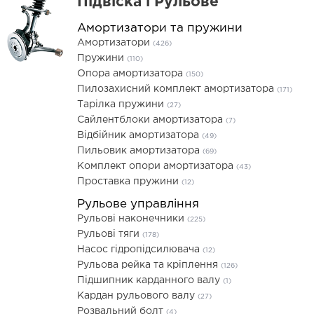
Підвіска і Рульове
Амортизатори та пружини
Амортизатори
(426)
Пружини
(110)
Опора амортизатора
(150)
Пилозахисний комплект амортизатора
(171)
Тарілка пружини
(27)
Сайлентблоки амортизатора
(7)
Відбійник амортизатора
(49)
Пильовик амортизатора
(69)
Комплект опори амортизатора
(43)
Проставка пружини
(12)
Рульове управління
Рульові наконечники
(225)
Рульові тяги
(178)
Насос гідропідсилювача
(12)
Рульова рейка та кріплення
(126)
Підшипник карданного валу
(1)
Кардан рульового валу
(27)
Розвальний болт
(4)