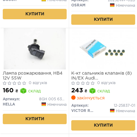
Артикул:
2825DWP-02B
OSRAM
Німеччина
КУПИТИ
КУПИТИ
Лампа розжарювання, HB4
К-кт сальників клапанів (8)
12V 55W
IN/EX Audi
0 відгуків
100,80,90,A4,A6,LET 1.8, 2.0
0 відгуків
quattro/ 95-00 Citroen
160
243
₴
склад
₴
склад
Berlingo 1.9 96- Bx 1.8D 85-
закінчується
Артикул:
8GH 005 636-121
HELLA
Німеччина
Артикул:
12-25837-01
VICTOR REINZ
Німеччина
КУПИТИ
КУПИТИ