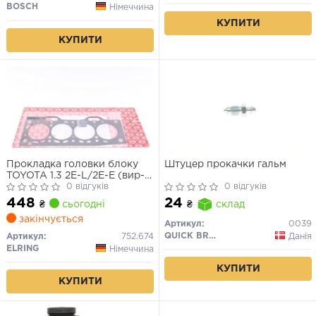
BOSCH
Німеччина
КУПИТИ
КУПИТИ
Прокладка головки блоку
Штуцер прокачки гальм
TOYOTA 1.3 2E-L/2E-E (вир-
во Elring)
0 відгуків
0 відгуків
448
24
₴
сьогодні
₴
склад
закінчується
Артикул:
0039
QUICK BRAKE
Данія
Артикул:
752.674
ELRING
Німеччина
КУПИТИ
КУПИТИ