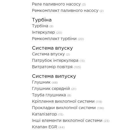
Реле паливного насосу
(3)
Ремкомплект паливного насосу
(2)
Турбіна
Турбіна
(9)
Інтеркулер
(20)
Ремкомплект турбіни
(20)
Система впуску
Система впуску
(2)
Патрубок інтеркулера
(13)
Витратомір повітря
(105)
Система випуску
Глушник
(48)
Глушник середній
(21)
Труба глушника
(8)
Кріплення вихлопної системи
(119)
Прокладки вихлопної системи
(136)
Каталізатор
(15)
Інші елементи вихлопної системи
(23)
Клапан EGR
(44)