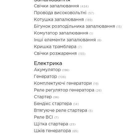
Свічки запалювання
(424)
Провода високовольтні
(57)
Котушка запалювання
(189)
Бігунок розподільника запалювання
(15)
Комутатор запалювання
(1)
Інші елементи запалювання
(6)
Кришка трамблера
(7)
Свічки розжарення
(155)
Електрика
Акумулятор
(196)
Генератор
(106)
Комплектуючі генератори
(19)
Реле регулятор генератора
(26)
Стартер
(96)
Бендікс стартера
(14)
Втягуюче реле стартера
(5)
Реле ВСІ
(7)
Щітка стартера
(23)
Шків генератора
(65)