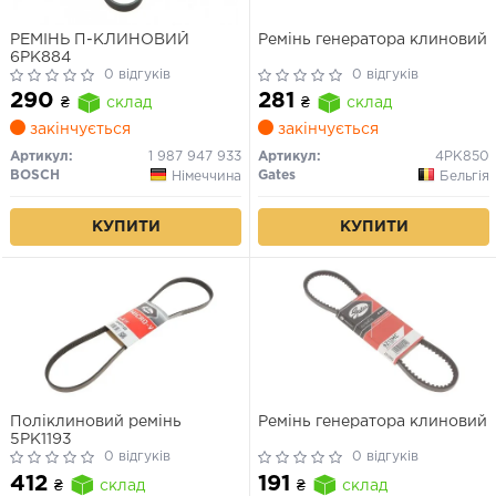
РЕМІНЬ П-КЛИНОВИЙ
Ремінь генератора клиновий
6PK884
0 відгуків
0 відгуків
290
281
₴
склад
₴
склад
закінчується
закінчується
Артикул:
1 987 947 933
Артикул:
4PK850
BOSCH
Gates
Німеччина
Бельгія
КУПИТИ
КУПИТИ
Поліклиновий ремінь
Ремінь генератора клиновий
5PK1193
0 відгуків
0 відгуків
412
191
₴
склад
₴
склад