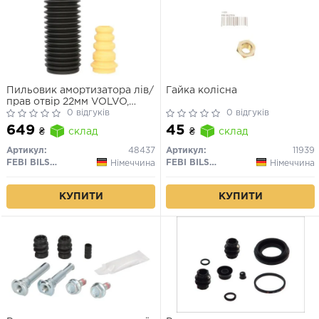
Пильовик амортизатора лів/
Гайка колісна
прав отвір 22мм VOLVO,
FORD
0 відгуків
0 відгуків
649
45
₴
склад
₴
склад
Артикул:
48437
Артикул:
11939
FEBI BILSTEIN
FEBI BILSTEIN
Німеччина
Німеччина
КУПИТИ
КУПИТИ