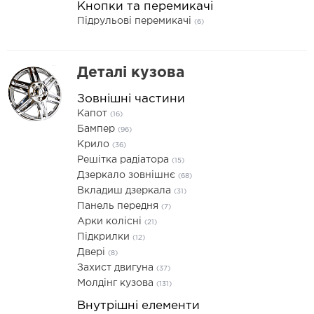
Кнопки та перемикачі
Підрульові перемикачі
(6)
Деталі кузова
Зовнішні частини
Капот
(16)
Бампер
(96)
Крило
(36)
Решітка радіатора
(15)
Дзеркало зовнішнє
(68)
Вкладиш дзеркала
(31)
Панель передня
(7)
Арки колісні
(21)
Підкрилки
(12)
Двері
(8)
Захист двигуна
(37)
Молдінг кузова
(131)
Внутрішні елементи