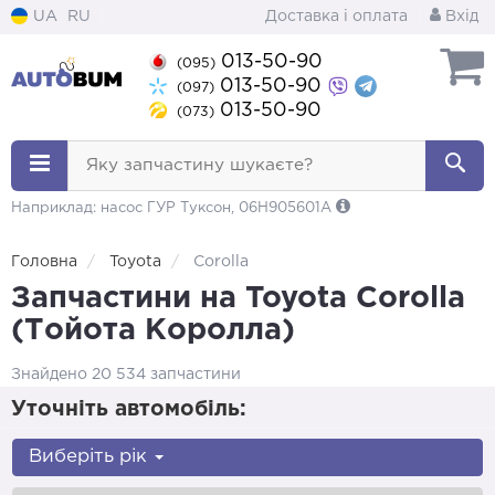
UA
RU
Доставка і оплата
Вхід
013-50-90
(095)
013-50-90
(097)
013-50-90
(073)
Яку запчастину шукаєте?
Наприклад: насос ГУР Туксон, 06H905601A
Головна
Toyota
Corolla
Запчастини на Toyota Corolla
(Тойота Королла)
Знайдено 20 534 запчастини
Уточніть автомобіль:
Виберіть рік