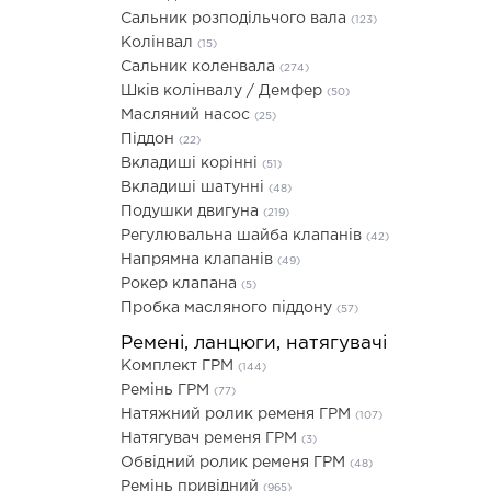
Сальник розподільчого вала
(123)
Колінвал
(15)
Сальник коленвала
(274)
Шків колінвалу / Демфер
(50)
Масляний насос
(25)
Піддон
(22)
Вкладиші корінні
(51)
Вкладиші шатунні
(48)
Подушки двигуна
(219)
Регулювальна шайба клапанів
(42)
Напрямна клапанів
(49)
Рокер клапана
(5)
Пробка масляного піддону
(57)
Ремені, ланцюги, натягувачі
Комплект ГРМ
(144)
Ремінь ГРМ
(77)
Натяжний ролик ременя ГРМ
(107)
Натягувач ременя ГРМ
(3)
Обвідний ролик ременя ГРМ
(48)
Ремінь привідний
(965)