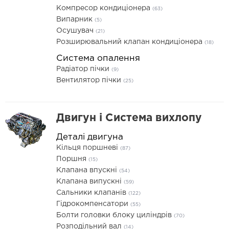
Компресор кондиціонера
(63)
Випарник
(5)
Осушувач
(21)
Розширювальний клапан кондиціонера
(18)
Система опалення
Радіатор пічки
(9)
Вентилятор пічки
(25)
Двигун і Система вихлопу
Деталі двигуна
Кільця поршневі
(87)
Поршня
(15)
Клапана впускні
(54)
Клапана випускні
(59)
Сальники клапанів
(122)
Гідрокомпенсатори
(55)
Болти головки блоку циліндрів
(70)
Розподільний вал
(14)