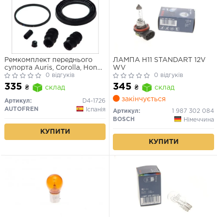
Ремкомплект переднього
ЛАМПА H11 STANDART 12V
супорта Auris, Corolla, Honda
WV
CR-V (60мм)
0 відгуків
0 відгуків
335
345
₴
склад
₴
склад
закінчується
Артикул:
D4-1726
AUTOFREN
Іспанія
Артикул:
1 987 302 084
BOSCH
Німеччина
КУПИТИ
КУПИТИ