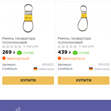
Ремінь генератора
Ремінь генератора
поліклиновий
поліклиновий
0 відгуків
0 відгуків
269
439
₴
склад
₴
склад
закінчується
закінчується
Артикул:
4PK850
Артикул:
5PK1135
Contitech
Contitech
Німеччина
Німеччина
КУПИТИ
КУПИТИ