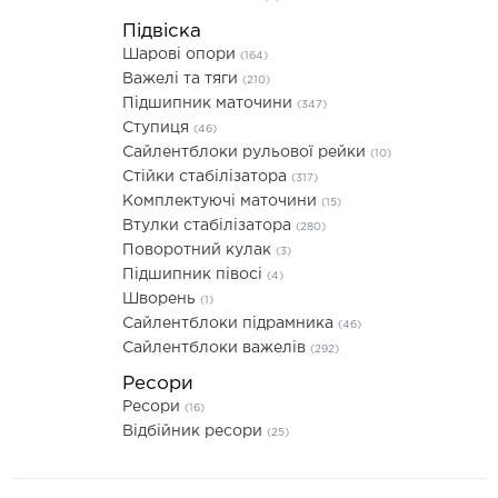
Підвіска
Шарові опори
(164)
Важелі та тяги
(210)
Підшипник маточини
(347)
Ступиця
(46)
Сайлентблоки рульової рейки
(10)
Стійки стабілізатора
(317)
Комплектуючі маточини
(15)
Втулки стабілізатора
(280)
Поворотний кулак
(3)
Підшипник півосі
(4)
Шворень
(1)
Сайлентблоки підрамника
(46)
Сайлентблоки важелів
(292)
Ресори
Ресори
(16)
Відбійник ресори
(25)