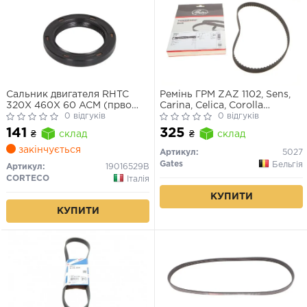
Сальник двигателя RHTC
Ремінь ГРМ ZAZ 1102, Sens,
320X 460X 60 ACM (прво
Carina, Celica, Corolla
Corteco)
0 відгуків
(9.525×94–895)
0 відгуків
141
325
₴
склад
₴
склад
закінчується
Артикул:
5027
Gates
Бельгія
Артикул:
19016529B
CORTECO
Італія
КУПИТИ
КУПИТИ