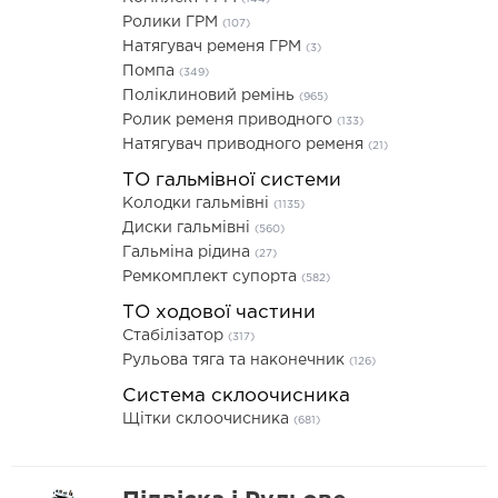
Ролики ГРМ
(107)
Натягувач ременя ГРМ
(3)
Помпа
(349)
Поліклиновий ремінь
(965)
Ролик ременя приводного
(133)
Натягувач приводного ременя
(21)
ТО гальмівної системи
Колодки гальмівні
(1135)
Диски гальмівні
(560)
Гальміна рідина
(27)
Ремкомплект супорта
(582)
ТО ходової частини
Стабілізатор
(317)
Рульова тяга та наконечник
(126)
Система склоочисника
Щітки склоочисника
(681)