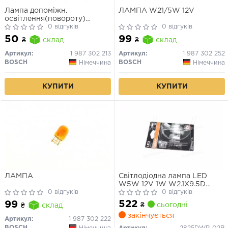
Лампа допоміжн.
ЛАМПА W21/5W 12V
освітлення(повороту)
BOSCH 12V 21W PY21W PURE
0 відгуків
0 відгуків
LIGHT РY21W 12V (жовта)
50
99
₴
склад
₴
склад
Артикул:
1 987 302 213
Артикул:
1 987 302 252
BOSCH
BOSCH
Німеччина
Німеччина
КУПИТИ
КУПИТИ
ЛАМПА
Світлодіодна лампа LED
W5W 12V 1W W2.1X9.5D
0 відгуків
LEDriving SL (blister 2шт)
0 відгуків
(вир-во OSRAM)
522
99
₴
сьогодні
₴
склад
закінчується
Артикул:
1 987 302 222
BOSCH
Німеччина