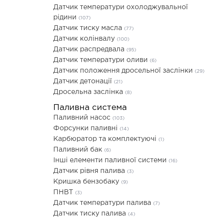
Датчик температури охолоджувальної
рідини
(107)
Датчик тиску масла
(77)
Датчик колінвалу
(100)
Датчик распредвала
(95)
Датчик температури оливи
(6)
Датчик положення дросельної заслінки
(29)
Датчик детонації
(21)
Дросельна заслінка
(8)
Паливна система
Паливний насос
(103)
Форсунки паливні
(14)
Карбюратор та комплектуючі
(1)
Паливний бак
(6)
Інші елементи паливної системи
(16)
Датчик рівня палива
(3)
Кришка бензобаку
(9)
ПНВТ
(3)
Датчик температури палива
(7)
Датчик тиску палива
(4)