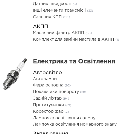
Датчик швидкості
(3)
Інші елементи трансмісії
(33)
Сальник КПП
(114)
АКПП
Масляний фільтр АКПП
(50)
Комплект для заміни мастила в АКПП
(1)
Електрика та Освітлення
Автосвітло
Автолампи
Фара основна
(95)
Покажчики повороту
(68)
Задній ліхтар
(94)
Протитуманки
(69)
Коректор фар
(2)
Лампочка освітлення салону
Лампочка освітлення номерного знаку
Запалювання