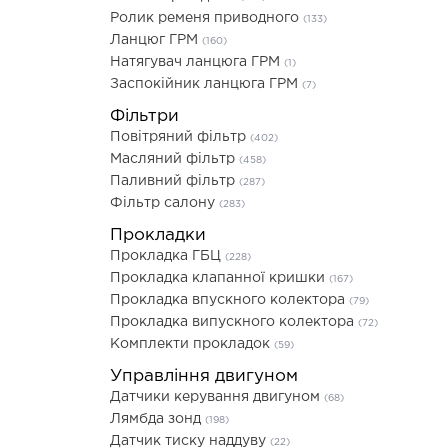
Ролик ременя приводного
(133)
Ланцюг ГРМ
(160)
Натягувач ланцюга ГРМ
(1)
Заспокійник ланцюга ГРМ
(7)
Фільтри
Повітряний фільтр
(402)
Масляний фільтр
(458)
Паливний фільтр
(287)
Фільтр салону
(283)
Прокладки
Прокладка ГБЦ
(228)
Прокладка клапанної кришки
(167)
Прокладка впускного колектора
(79)
Прокладка випускного колектора
(72)
Комплекти прокладок
(59)
Управління двигуном
Датчики керування двигуном
(68)
Лямбда зонд
(198)
Датчик тиску наддуву
(22)