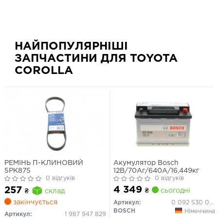
НАЙПОПУЛЯРНІШІ
ЗАПЧАСТИНИ ДЛЯ TOYOTA
COROLLA
РЕМІНЬ П-КЛИНОВИЙ
Акумулятор Bosch
5PK875
12В/70Аг/640А/16,449кг
0 відгуків
0 відгуків
4 349
257
₴
сьогодні
₴
склад
закінчується
Артикул:
0 092 S30 080
BOSCH
Німеччина
Артикул:
1 987 947 829