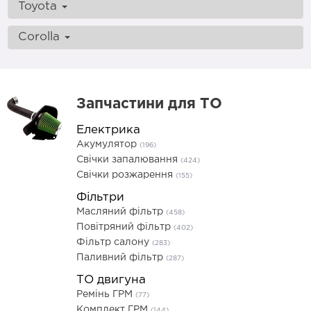
Toyota
Corolla
Запчастини для ТО
Електрика
Акумулятор
(196)
Свічки запалювання
(424)
Свічки розжарення
(155)
Фільтри
Масляний фільтр
(458)
Повітряний фільтр
(402)
Фільтр салону
(283)
Паливний фільтр
(287)
ТО двигуна
Ремінь ГРМ
(77)
Комплект ГРМ
(144)