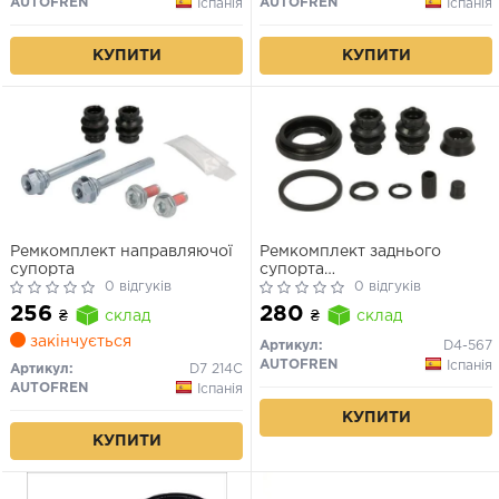
AUTOFREN
AUTOFREN
Іспанія
Іспанія
КУПИТИ
КУПИТИ
Ремкомплект направляючої
Ремкомплект заднього
супорта
супорта
0 відгуків
Fluence/Megane2/Megane3/Sc
0 відгуків
34mm
256
280
₴
склад
₴
склад
закінчується
Артикул:
D4-567
AUTOFREN
Іспанія
Артикул:
D7 214C
AUTOFREN
Іспанія
КУПИТИ
КУПИТИ