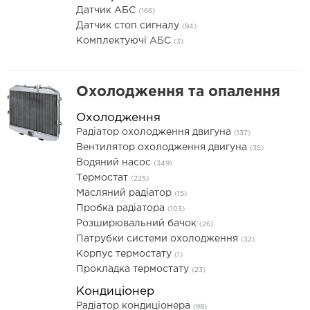
Датчик АБС
(166)
Датчик стоп сигналу
(94)
Комплектуючі АБС
(3)
Охолодження та опалення
Охолодження
Радіатор охолодження двигуна
(137)
Вентилятор охолодження двигуна
(35)
Водяний насос
(349)
Термостат
(225)
Масляний радіатор
(15)
Пробка радіатора
(103)
Розширювальний бачок
(26)
Патрубки системи охолодження
(32)
Корпус термостату
(1)
Прокладка термостату
(23)
Кондиціонер
Радіатор кондиціонера
(98)