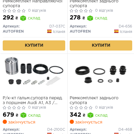
Ремкомплект направляючої
Ремкомплект заднього
супорта
супорта
0 відгуків
0 відгуків
292
278
₴
склад
₴
склад
Артикул:
D7-037C
Артикул:
D4-656
AUTOFREN
AUTOFREN
Іспанія
Іспанія
КУПИТИ
КУПИТИ
Р/к-кт гальм.супорта перед.
Ремкомплект заднього
з поршнем Audi A1, A3 /
супорта
BMW 1, 3 / Ford Fiesta / Lada
0 відгуків
0 відгуків
Priora / Renault Megane II /
679
342
₴
склад
₴
склад
Seat / Skoda / VW
закінчується
закінчується
Артикул:
D4-2100C
Артикул:
D4-468