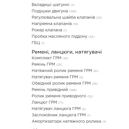
Вкладиші шатунні
(7)
Подушки двигуна
(109)
Регулювальна шайба клапанів
(23)
Напрямна клапанів
(19)
Рокер клапана
(1)
Пробка масляного піддону
(24)
ГБЦ
(1)
Ремені, ланцюги, натягувачі
Комплект ГРМ
(35)
Ремінь ГРМ
(25)
Натяжний ролик ременя ГРМ
(61)
Натягувач ременя ГРМ
(5)
Обвідний ролик ременя ГРМ
(25)
Ремінь привідний
(268)
Ролик ременя приводного
(52)
Ланцюг ГРМ
(71)
Натягувач ланцюга ГРМ
(2)
Заспокійник ланцюга ГРМ
(1)
Амортизатори натяжного ролика
(3)