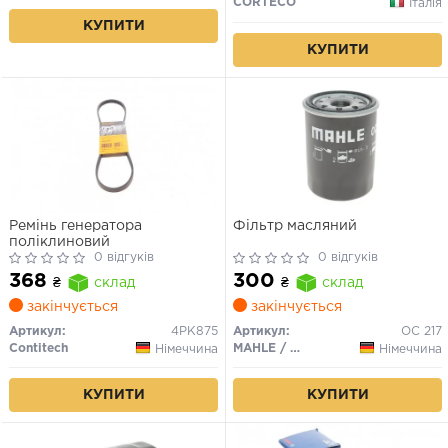
CORTECO
Італія
КУПИТИ
КУПИТИ
Ремінь генератора
Фільтр масляний
поліклиновий
0 відгуків
0 відгуків
368
300
₴
склад
₴
склад
закінчується
закінчується
Артикул:
4PK875
Артикул:
OC 217
Contitech
MAHLE / KNECHT
Німеччина
Німеччина
КУПИТИ
КУПИТИ