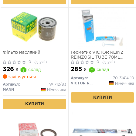
Фільтр масляний
Герметик VICTOR REINZ
REINZOSIL TUBE 70ML
0 відгуків
-50/+300 (антрацит)
0 відгуків
326
285
₴
склад
₴
склад
закінчується
Артикул:
70-31414-10
VICTOR REINZ
Німеччина
Артикул:
W 712/83
MANN
Німеччина
КУПИТИ
КУПИТИ