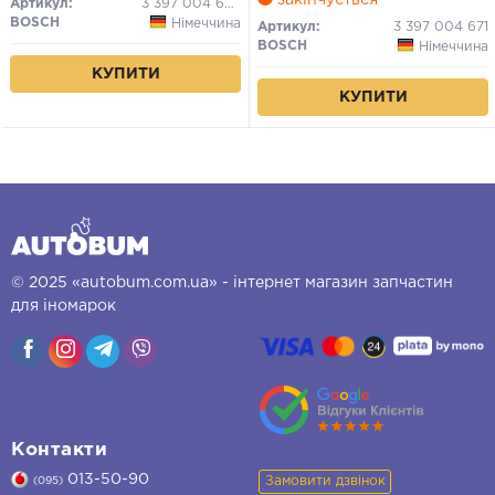
Артикул:
3 397 004 669
BOSCH
Німеччина
Артикул:
3 397 004 671
BOSCH
Німеччина
КУПИТИ
КУПИТИ
© 2025 «autobum.com.ua» - інтернет магазин запчастин
для іномарок
Контакти
013-50-90
Замовити дзвінок
(095)