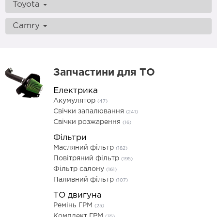
Toyota
Camry
Запчастини для ТО
Електрика
Акумулятор
(47)
Свічки запалювання
(241)
Свічки розжарення
(16)
Фільтри
Масляний фільтр
(182)
Повітряний фільтр
(195)
Фільтр салону
(161)
Паливний фільтр
(107)
ТО двигуна
Ремінь ГРМ
(25)
Комплект ГРМ
(35)