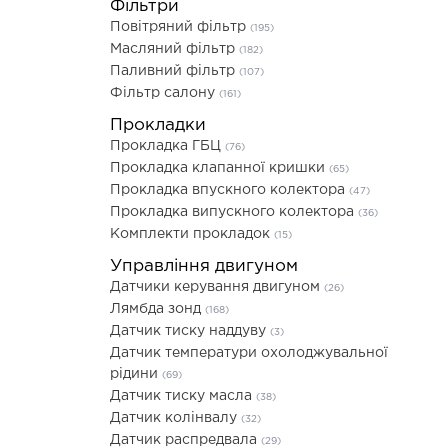
Фільтри
Повітряний фільтр
(195)
Масляний фільтр
(182)
Паливний фільтр
(107)
Фільтр салону
(161)
Прокладки
Прокладка ГБЦ
(76)
Прокладка клапанної кришки
(65)
Прокладка впускного колектора
(47)
Прокладка випускного колектора
(36)
Комплекти прокладок
(15)
Управління двигуном
Датчики керування двигуном
(26)
Лямбда зонд
(168)
Датчик тиску наддуву
(3)
Датчик температури охолоджувальної
рідини
(69)
Датчик тиску масла
(38)
Датчик колінвалу
(32)
Датчик распредвала
(29)