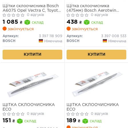
Щітки склоочисника Bosch
Щітка склоочисника
A607S Opel Vectra C, Toyota
(475мм) Bosch Aerotwin
RAV4
0 відгуків
Retro
0 відгуків
1 085
438
₴
склад
₴
склад
закінчується
закінчується
Артикул:
3 397 118 909
Артикул:
3 397 008 533
BOSCH
BOSCH
Німеччина
Німеччина
КУПИТИ
КУПИТИ
ЩІТКА СКЛООЧИСНИКА
ЩІТКА СКЛООЧИСНИКА
ECO
ECO
0 відгуків
0 відгуків
151
189
₴
склад
₴
склад
закінчується