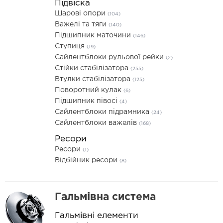
Підвіска
Шарові опори
(104)
Важелі та тяги
(140)
Підшипник маточини
(146)
Ступиця
(19)
Сайлентблоки рульової рейки
(2)
Стійки стабілізатора
(255)
Втулки стабілізатора
(125)
Поворотний кулак
(6)
Підшипник півосі
(4)
Сайлентблоки підрамника
(24)
Сайлентблоки важелів
(168)
Ресори
Ресори
(1)
Відбійник ресори
(8)
Гальмівна система
Гальмівні елементи