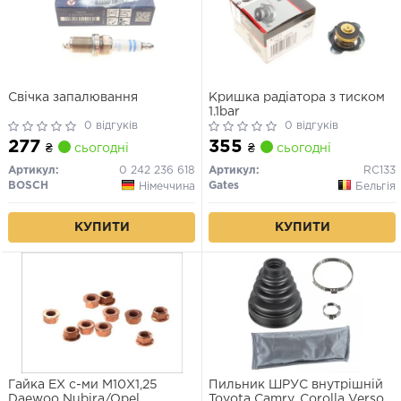
Свічка запалювання
Кришка радіатора з тиском
1.1bar
0 відгуків
0 відгуків
277
355
₴
сьогодні
₴
сьогодні
Артикул:
0 242 236 618
Артикул:
RC133
BOSCH
Gates
Німеччина
Бельгія
КУПИТИ
КУПИТИ
Гайка EX с-ми M10X1,25
Пильник ШРУС внутрішній
Daewoo Nubira/Opel
Toyota Camry, Corolla Verso,