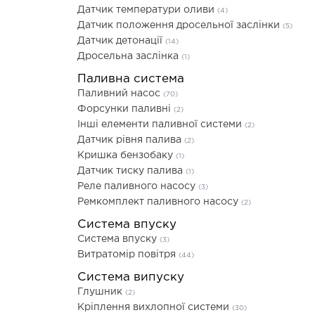
Датчик температури оливи
(4)
Датчик положення дросельної заслінки
(5)
Датчик детонації
(14)
Дросельна заслінка
(1)
Паливна система
Паливний насос
(70)
Форсунки паливні
(2)
Інші елементи паливної системи
(2)
Датчик рівня палива
(2)
Кришка бензобаку
(1)
Датчик тиску палива
(1)
Реле паливного насосу
(3)
Ремкомплект паливного насосу
(2)
Система впуску
Система впуску
(3)
Витратомір повітря
(44)
Система випуску
Глушник
(2)
Кріплення вихлопної системи
(30)