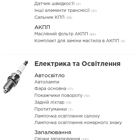
Датчик швидкості
(4)
Інші елементи трансмісії
(21)
Сальник КПП
(58)
АКПП
Масляний фільтр АКПП
(64)
Комплект для заміни мастила в АКПП
(3)
Електрика та Освітлення
Автосвітло
Автолампи
Фара основна
(17)
Покажчики повороту
(10)
Задній ліхтар
(13)
Протитуманки
(7)
Лампочка освітлення салону
Лампочка освітлення номерного знаку
Запалювання
Свічки запалювання
(241)