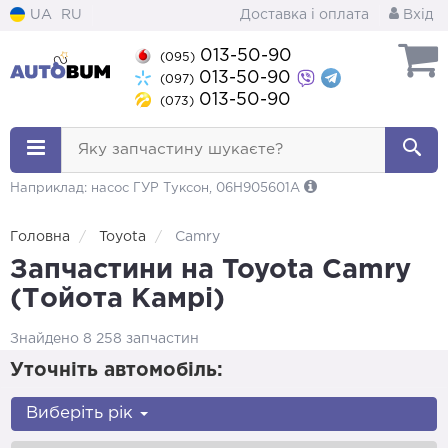
UA
RU
Доставка і оплата
Вхід
013-50-90
(095)
013-50-90
(097)
013-50-90
(073)
Яку запчастину шукаєте?
Наприклад: насос ГУР Туксон, 06H905601A
Головна
Toyota
Camry
Запчастини на Toyota Camry
(Тойота Камрі)
Знайдено 8 258 запчастин
Уточніть автомобіль:
Виберіть рік