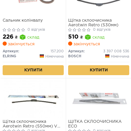
Сальник колінвалу
Щітка склоочисника
Aerotwin Retro (530мм)
0 відгуків
0 відгуків
226
510
₴
склад
₴
склад
закінчується
закінчується
Артикул:
157.200
Артикул:
3 397 008 536
ELRING
BOSCH
Німеччина
Німеччина
КУПИТИ
КУПИТИ
Щітка склоочисника
ЩІТКА СКЛООЧИСНИКА
Aerotwin Retro (550мм) VW
ECO
0 відгуків
0 відгуків