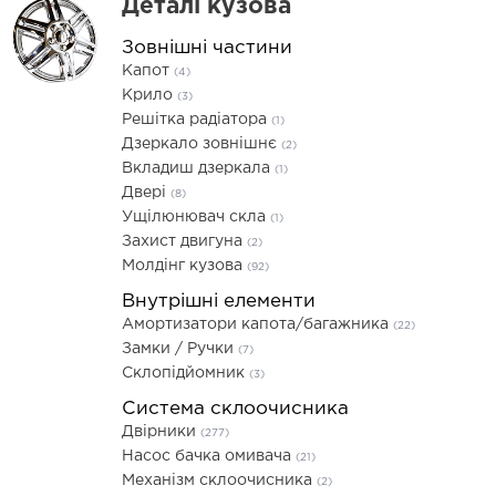
Деталі кузова
Зовнішні частини
Капот
(4)
Крило
(3)
Решітка радіатора
(1)
Дзеркало зовнішнє
(2)
Вкладиш дзеркала
(1)
Двері
(8)
Ущілюнювач скла
(1)
Захист двигуна
(2)
Молдінг кузова
(92)
Внутрішні елементи
Амортизатори капота/багажника
(22)
Замки / Ручки
(7)
Склопідйомник
(3)
Система склоочисника
Двірники
(277)
Насос бачка омивача
(21)
Механізм склоочисника
(2)