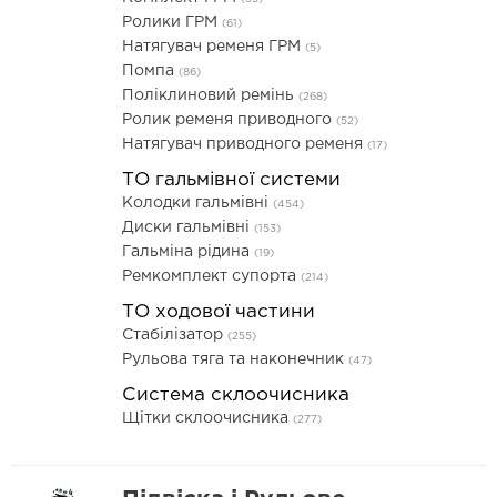
Ролики ГРМ
(61)
Натягувач ременя ГРМ
(5)
Помпа
(86)
Поліклиновий ремінь
(268)
Ролик ременя приводного
(52)
Натягувач приводного ременя
(17)
ТО гальмівної системи
Колодки гальмівні
(454)
Диски гальмівні
(153)
Гальміна рідина
(19)
Ремкомплект супорта
(214)
ТО ходової частини
Стабілізатор
(255)
Рульова тяга та наконечник
(47)
Система склоочисника
Щітки склоочисника
(277)