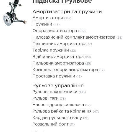
Підвіска і Рульове
Амортизатори та пружини
Амортизатори
(215)
Пружини
(47)
Опора амортизатора
(109)
Пилозахисний комплект амортизатора
(53)
Підшипник амортизатора
(7)
Тарілка пружини
(22)
Відбійник амортизатора
(29)
Пильовик амортизатора
(25)
Комплект опори амортизатора
(17)
Проставка пружини
(12)
Рульове управління
Рульові наконечники
(133)
Рульові тяги
(78)
Насос гідропідсилювача
(12)
Рульова рейка та кріплення
(47)
Кардан рульового валу
(21)
Розвальний болт
(11)