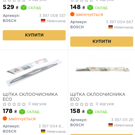
Golf, Passat, Audi A4, A6
529
148
₴
склад
₴
склад
закінчується
Артикул:
3 397 008 537
BOSCH
Німеччина
Артикул:
3 397 004 667
BOSCH
Німеччина
КУПИТИ
КУПИТИ
ЩІТКА СКЛООЧИСНИКА
ЩІТКА СКЛООЧИСНИКА
ECO
ECO
0 відгуків
0 відгуків
178
158
₴
склад
₴
склад
закінчується
Артикул:
3 397 011 211
BOSCH
Німеччина
Артикул:
3 397 004 670
BOSCH
Німеччина