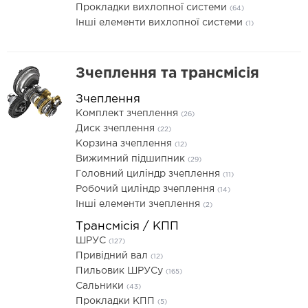
Прокладки вихлопної системи
(64)
Інші елементи вихлопної системи
(1)
Зчеплення та трансмісія
Зчеплення
Комплект зчеплення
(26)
Диск зчеплення
(22)
Корзина зчеплення
(12)
Вижимний підшипник
(29)
Головний циліндр зчеплення
(11)
Робочий циліндр зчеплення
(14)
Інші елементи зчеплення
(2)
Трансмісія / КПП
ШРУС
(127)
Привідний вал
(12)
Пильовик ШРУСу
(165)
Сальники
(43)
Прокладки КПП
(5)