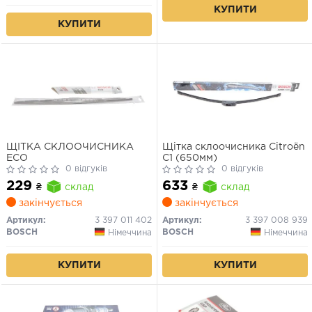
КУПИТИ
КУПИТИ
ЩІТКА СКЛООЧИСНИКА
Щітка склоочисника Citroën
ECO
C1 (650мм)
0 відгуків
0 відгуків
229
633
₴
склад
₴
склад
закінчується
закінчується
Артикул:
3 397 011 402
Артикул:
3 397 008 939
BOSCH
BOSCH
Німеччина
Німеччина
КУПИТИ
КУПИТИ