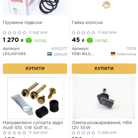
Пружина підвіски
Гайка колісна
0 відгуків
0 відгуків
1 270
45
₴
склад
₴
склад
Артикул:
4092577
Артикул:
11939
LESJOFORS
FEBI BILSTEIN
Швеція
Німеччина
КУПИТИ
КУПИТИ
Направляючі супорта задні
Лампа розжарювання, HB4
Audi 100, VW Golf III,
12V 55W
Mercedes W202
0 відгуків
0 відгуків