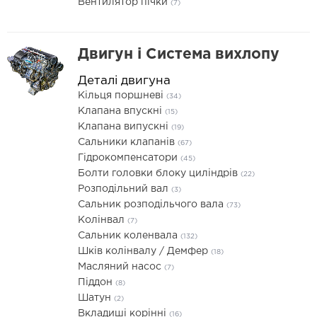
Вентилятор пічки
(7)
Двигун і Система вихлопу
Деталі двигуна
Кільця поршневі
(34)
Клапана впускні
(15)
Клапана випускні
(19)
Сальники клапанів
(67)
Гідрокомпенсатори
(45)
Болти головки блоку циліндрів
(22)
Розподільний вал
(3)
Сальник розподільчого вала
(73)
Колінвал
(7)
Сальник коленвала
(132)
Шків колінвалу / Демфер
(18)
Масляний насос
(7)
Піддон
(8)
Шатун
(2)
Вкладиші корінні
(16)