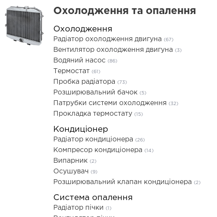
Охолодження та опалення
Охолодження
Радіатор охолодження двигуна
(67)
Вентилятор охолодження двигуна
(3)
Водяний насос
(86)
Термостат
(61)
Пробка радіатора
(73)
Розширювальний бачок
(5)
Патрубки системи охолодження
(32)
Прокладка термостату
(15)
Кондиціонер
Радіатор кондиціонера
(26)
Компресор кондиціонера
(14)
Випарник
(2)
Осушувач
(9)
Розширювальний клапан кондиціонера
(2)
Система опалення
Радіатор пічки
(1)