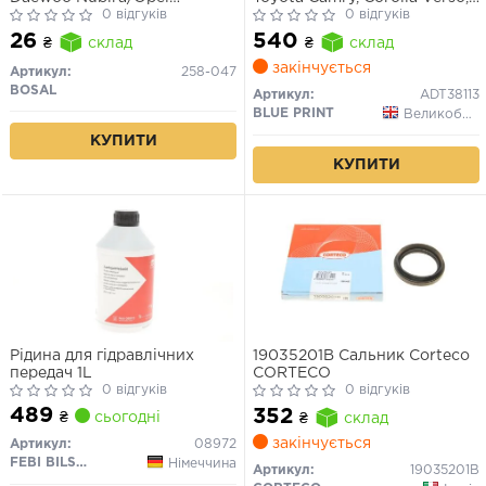
Antara/Suzuki/Nissan/Honda/Mazda
0 відгуків
RAV4 III (24×72×101мм)
0 відгуків
26
540
₴
склад
₴
склад
закінчується
Артикул:
258-047
BOSAL
Артикул:
ADT38113
BLUE PRINT
Великобританія
КУПИТИ
КУПИТИ
Рідина для гідравлічних
19035201B Сальник Corteco
передач 1L
CORTECO
0 відгуків
0 відгуків
489
352
₴
сьогодні
₴
склад
закінчується
Артикул:
08972
FEBI BILSTEIN
Німеччина
Артикул:
19035201B