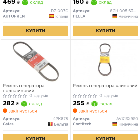
469
160
₴
склад
₴
склад
Артикул:
D7-007C
Артикул:
8GH 005 636-121
AUTOFREN
HELLA
Іспанія
Німеччина
КУПИТИ
КУПИТИ
Ремінь генератора
Ремінь генератора клиновий
поліклиновий
0 відгуків
0 відгуків
282
255
₴
склад
₴
склад
закінчується
закінчується
Артикул:
4PK878
Артикул:
AVX13X950
Gates
Contitech
Бельгія
Німеччина
КУПИТИ
КУПИТИ