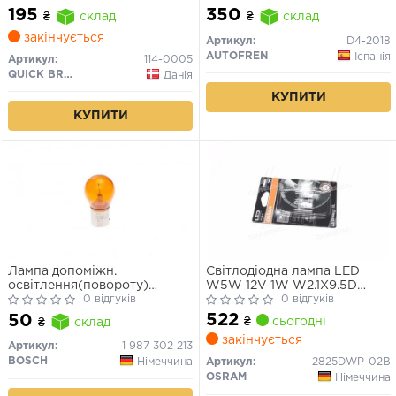
195
350
₴
склад
₴
склад
закінчується
Артикул:
D4-2018
AUTOFREN
Іспанія
Артикул:
114-0005
QUICK BRAKE
Данія
КУПИТИ
КУПИТИ
Лампа допоміжн.
Світлодіодна лампа LED
освітлення(повороту)
W5W 12V 1W W2.1X9.5D
BOSCH 12V 21W PY21W PURE
0 відгуків
LEDriving SL (blister 2шт)
0 відгуків
LIGHT РY21W 12V (жовта)
(вир-во OSRAM)
522
50
₴
сьогодні
₴
склад
закінчується
Артикул:
1 987 302 213
BOSCH
Німеччина
Артикул:
2825DWP-02B
OSRAM
Німеччина