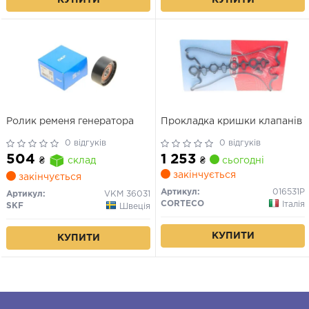
Ролик ременя генератора
Прокладка кришки клапанів
0 відгуків
0 відгуків
1 253
504
₴
сьогодні
₴
склад
закінчується
закінчується
Артикул:
016531P
Артикул:
VKM 36031
CORTECO
Італія
SKF
Швеція
КУПИТИ
КУПИТИ