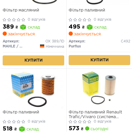
Фільтр масляний
Фільтр паливний
0 відгуків
0 відгуків
389
495
₴
склад
₴
склад
закінчується
закінчується
Артикул:
OX 389/1D
Артикул:
C492
MAHLE / KNECHT
Purflux
Німеччина
КУПИТИ
КУПИТИ
Фільтр паливний
Фільтр паливний Renault
Trafic/Vivaro (система
0 відгуків
Purflux - висота 120мм) 1.9-
0 відгуків
3.0 TDI 02-
573
518
₴
сьогодні
₴
склад