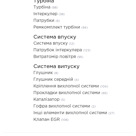
Турбіна
Турбіна
(68)
Інтеркулер
(38)
Патрубки
(6)
Ремкомплект турбіни
(94)
Система впуску
Система впуску
(12)
Патрубок інтеркулера
(123)
Витратомір повітря
(95)
Система випуску
Глушник
(8)
Глушник середній
(4)
Кріплення вихлопної системи
(104)
Прокладки вихлопної системи
(65)
Каталізатор
(5)
Гофра вихлопної системи
(2)
Інші елементи вихлопної системи
(27)
Клапан EGR
(106)