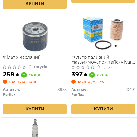
КУПИТИ
Фільтр масляний
Фільтр паливний
Master/Movano/Trafic/Vivaro
0 відгуків
1.9-3.0 dCi 03>(Purflux)
0 відгуків
259
397
₴
склад
₴
склад
закінчується
закінчується
Артикул:
LS933
Артикул:
C491
Purflux
Purflux
КУПИТИ
КУПИТИ