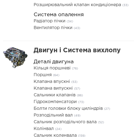
Розширювальний клапан кондиціонера
(33)
Система опалення
Радіатор пічки
(34)
Вентилятор пічки
(43)
Двигун і Система вихлопу
Деталі двигуна
Кільця поршневі
(76)
Поршня
(64)
Клапана впускні
(53)
Клапана випускні
(57)
Сальники клапанів
(86)
Гідрокомпенсатори
(73)
Болти головки блоку циліндрів
(27)
Розподільний вал
(49)
Сальник розподільчого вала
(52)
Колінвал
(24)
Сальник коленвала
(159)