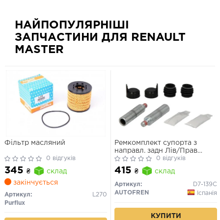
НАЙПОПУЛЯРНІШІ
ЗАПЧАСТИНИ ДЛЯ RENAULT
MASTER
Фільтр масляний
Ремкомплект супорта з
направл. задн Лів/Прав
0 відгуків
NISSAN NV400, OPEL
0 відгуків
MOVANO B, RENAULT
345
415
₴
склад
₴
склад
MASTER III 2.3D 02.10-
закінчується
Артикул:
D7-139C
AUTOFREN
Іспанія
Артикул:
L270
Purflux
КУПИТИ