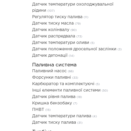
Датчик температури охолоджувальної
рідини
(107)
Регулятор тиску палива
(11)
Датчик тиску масла
(79)
Датчик колінвалу
(90)
Датчик распредвала
(73)
Датчик температури оливи
(5)
Датчик положення дросельної заслінки
(3)
Датчик детонації
(14)
Паливна система
Паливний насос
(66)
Форсунки паливні
(33)
Карбюратор та комплектуючі
(5)
Інші елементи паливної системи
(50)
Датчик рівня палива
(18)
Кришка бензобаку
(7)
ПНВТ
(15)
Датчик температури палива
(4)
Датчик тиску палива
(31)