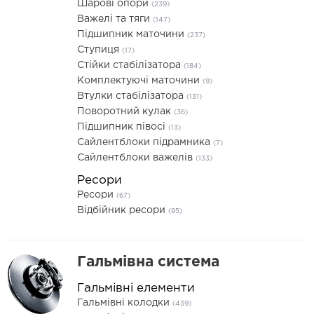
Шарові опори
(239)
Важелі та тяги
(147)
Підшипник маточини
(237)
Ступиця
(17)
Стійки стабілізатора
(184)
Комплектуючі маточини
(9)
Втулки стабілізатора
(131)
Поворотний кулак
(36)
Підшипник півосі
(13)
Сайлентблоки підрамника
(7)
Сайлентблоки важелів
(133)
Ресори
Ресори
(67)
Відбійник ресори
(95)
Гальмівна система
Гальмівні елементи
Гальмівні колодки
(439)