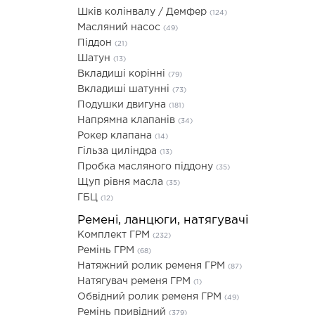
Шків колінвалу / Демфер
(124)
Масляний насос
(49)
Піддон
(21)
Шатун
(13)
Вкладиші корінні
(79)
Вкладиші шатунні
(73)
Подушки двигуна
(181)
Напрямна клапанів
(34)
Рокер клапана
(14)
Гільза циліндра
(13)
Пробка масляного піддону
(35)
Щуп рівня масла
(35)
ГБЦ
(12)
Ремені, ланцюги, натягувачі
Комплект ГРМ
(232)
Ремінь ГРМ
(68)
Натяжний ролик ременя ГРМ
(87)
Натягувач ременя ГРМ
(1)
Обвідний ролик ременя ГРМ
(49)
Ремінь привідний
(379)