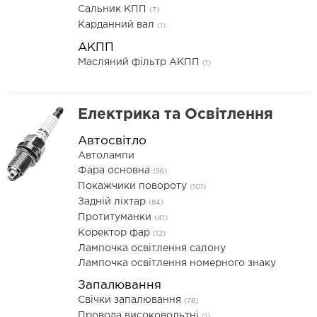
Сальник КПП
(7)
Карданний вал
(1)
АКПП
Масляний фільтр АКПП
(1)
Електрика та Освітлення
Автосвітло
Автолампи
Фара основна
(56)
Покажчики повороту
(101)
Задній ліхтар
(84)
Протитуманки
(41)
Коректор фар
(12)
Лампочка освітлення салону
Лампочка освітлення номерного знаку
Запалювання
Свічки запалювання
(78)
Провода високовольтні
(1)