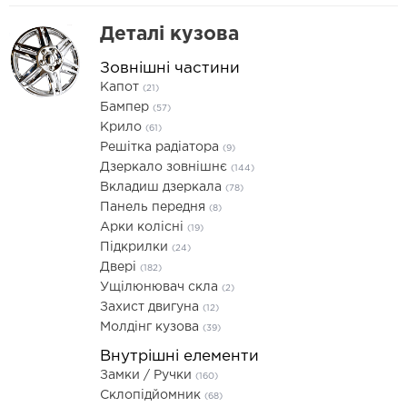
Деталі кузова
Зовнішні частини
Капот
(21)
Бампер
(57)
Крило
(61)
Решітка радіатора
(9)
Дзеркало зовнішнє
(144)
Вкладиш дзеркала
(78)
Панель передня
(8)
Арки колісні
(19)
Підкрилки
(24)
Двері
(182)
Ущілюнювач скла
(2)
Захист двигуна
(12)
Молдінг кузова
(39)
Внутрішні елементи
Замки / Ручки
(160)
Склопідйомник
(68)