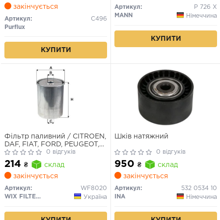
закінчується
Артикул:
P 726 X
MANN
Німеччина
Артикул:
C496
Purflux
КУПИТИ
КУПИТИ
Фільтр паливний / CITROEN,
Шків натяжний
DAF, FIAT, FORD, PEUGEOT,
RENAULT, VOLVO, ?UK - D,
0 відгуків
0 відгуків
TD
214
950
₴
склад
₴
склад
закінчується
закінчується
Артикул:
WF8020
Артикул:
532 0534 10
WIX FILTERS
INA
Україна
Німеччина
КУПИТИ
КУПИТИ