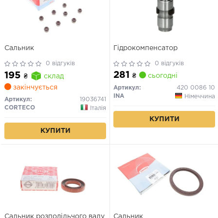
Сальник
Гідрокомпенсатор
0 відгуків
0 відгуків
281
195
₴
сьогодні
₴
склад
закінчується
Артикул:
420 0086 10
INA
Німеччина
Артикул:
19036741
CORTECO
Італія
КУПИТИ
КУПИТИ
Сальник розподільчого валу
Сальник