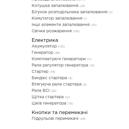
Котушка запалювання
(26)
Бігунок розподільника запалювання
(5)
Комутатор запалювання
(1)
Інші елементи запалювання
(25)
Свічки розжарення
(195)
Електрика
Акумулятор
(135)
Генератор
(98)
Комплектуючі генератори
(11)
Реле регулятор генератора
(19)
Стартер
(78)
Бендікс стартера
(9)
Втягуюче реле стартера
(3)
Реле ВСІ
(26)
Щітка стартера
(12)
Шків генератора
(76)
Кнопки та перемикачі
Підрульові перемикачі
(29)