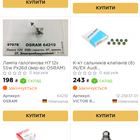
КУПИТИ
КУПИТИ
Лампа галогенова H7 12v
К-кт сальників клапанів (8)
55w Px26d (вир-во OSRAM)
IN/EX Audi
0 відгуків
100,80,90,A4,A6,LET 1.8, 2.0
0 відгуків
quattro/ 95-00 Citroen
198
243
₴
склад
₴
склад
Berlingo 1.9 96- Bx 1.8D 85-
закінчується
закінчується
Артикул:
64210
Артикул:
12-25837-01
OSRAM
VICTOR REINZ
Німеччина
Німеччина
КУПИТИ
КУПИТИ