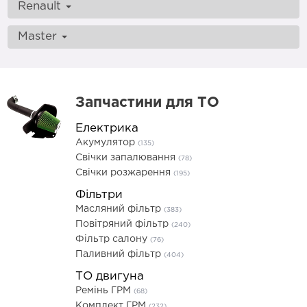
Renault
Master
Запчастини для ТО
Електрика
Акумулятор
(135)
Свічки запалювання
(78)
Свічки розжарення
(195)
Фільтри
Масляний фільтр
(383)
Повітряний фільтр
(240)
Фільтр салону
(76)
Паливний фільтр
(404)
ТО двигуна
Ремінь ГРМ
(68)
Комплект ГРМ
(232)