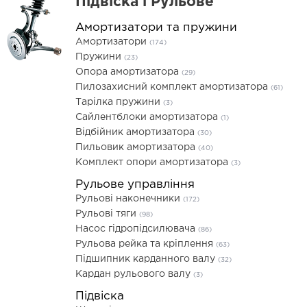
Підвіска і Рульове
Амортизатори та пружини
Амортизатори
(174)
Пружини
(23)
Опора амортизатора
(29)
Пилозахисний комплект амортизатора
(61)
Тарілка пружини
(3)
Сайлентблоки амортизатора
(1)
Відбійник амортизатора
(30)
Пильовик амортизатора
(40)
Комплект опори амортизатора
(3)
Рульове управління
Рульові наконечники
(172)
Рульові тяги
(98)
Насос гідропідсилювача
(86)
Рульова рейка та кріплення
(63)
Підшипник карданного валу
(32)
Кардан рульового валу
(3)
Підвіска