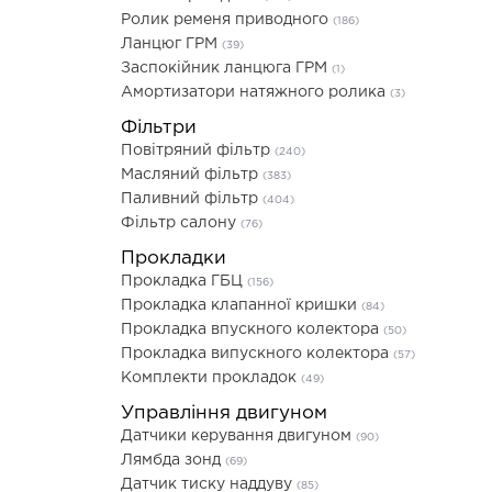
Ролик ременя приводного
(186)
Ланцюг ГРМ
(39)
Заспокійник ланцюга ГРМ
(1)
Амортизатори натяжного ролика
(3)
Фільтри
Повітряний фільтр
(240)
Масляний фільтр
(383)
Паливний фільтр
(404)
Фільтр салону
(76)
Прокладки
Прокладка ГБЦ
(156)
Прокладка клапанної кришки
(84)
Прокладка впускного колектора
(50)
Прокладка випускного колектора
(57)
Комплекти прокладок
(49)
Управління двигуном
Датчики керування двигуном
(90)
Лямбда зонд
(69)
Датчик тиску наддуву
(85)