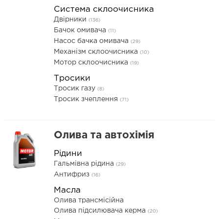
Система склоочисника
Двірники
(136)
Бачок омивача
(11)
Насос бачка омивача
(29)
Механізм склоочисника
(10)
Мотор склоочисника
(19)
Тросики
Тросик газу
(8)
Тросик зчеплення
(71)
Олива та автохімія
Рідини
Гальмівна рідина
(29)
Антифриз
(16)
Масла
Олива трансмісійна
Олива підсилювача керма
(20)