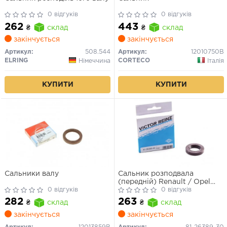
0 відгуків
0 відгуків
262
443
₴
склад
₴
склад
закінчується
закінчується
Артикул:
508.544
Артикул:
12010750B
ELRING
CORTECO
Німеччина
Італія
КУПИТИ
КУПИТИ
Сальники валу
Сальник розподвала
(передній) Renault / Opel
0 відгуків
1.9dCi / dTi (25x42x7) (FPM
0 відгуків
Fluor-Kautschuk) (праве
282
263
₴
склад
₴
склад
кручення)
закінчується
закінчується