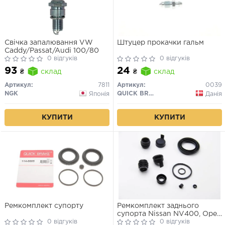
Свічка запалювання VW
Штуцер прокачки гальм
Caddy/Passat/Audi 100/80
0 відгуків
0 відгуків
93
24
₴
склад
₴
склад
Артикул:
7811
Артикул:
0039
NGK
QUICK BRAKE
Японія
Данія
КУПИТИ
КУПИТИ
Ремкомплект супорту
Ремкомплект заднього
супорта Nissan NV400, Opel
0 відгуків
Movano B, Renault Master III
0 відгуків