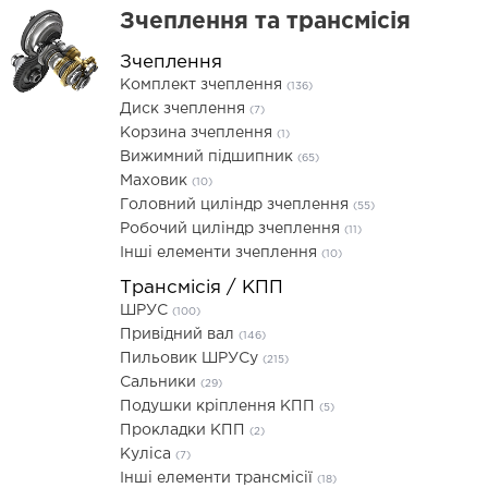
Зчеплення та трансмісія
Зчеплення
Комплект зчеплення
(136)
Диск зчеплення
(7)
Корзина зчеплення
(1)
Вижимний підшипник
(65)
Маховик
(10)
Головний циліндр зчеплення
(55)
Робочий циліндр зчеплення
(11)
Інші елементи зчеплення
(10)
Трансмісія / КПП
ШРУС
(100)
Привідний вал
(146)
Пильовик ШРУСу
(215)
Сальники
(29)
Подушки кріплення КПП
(5)
Прокладки КПП
(2)
Куліса
(7)
Інші елементи трансмісії
(18)