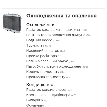
Охолодження та опалення
Охолодження
Радіатор охолодження двигуна
(108)
Вентилятор охолодження двигуна
(18)
Водяний насос
(249)
Термостат
(177)
Масляний радіатор
(65)
Пробка радіатора
(4)
Розширювальний бачок
(66)
Патрубки системи охолодження
(98)
Корпус термостату
(16)
Прокладка термостату
(4)
Кондиціонер
Радіатор кондиціонера
(64)
Компресор кондиціонера
(43)
Випарник
(1)
Осушувач
(11)