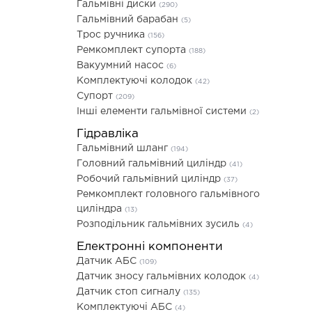
Гальмівні диски
(290)
Гальмівний барабан
(5)
Трос ручника
(156)
Ремкомплект супорта
(188)
Вакуумний насос
(6)
Комплектуючі колодок
(42)
Супорт
(209)
Інші елементи гальмівної системи
(2)
Гідравліка
Гальмівний шланг
(194)
Головний гальмівний циліндр
(41)
Робочий гальмівний циліндр
(37)
Ремкомплект головного гальмівного
циліндра
(13)
Розподільник гальмівних зусиль
(4)
Електронні компоненти
Датчик АБС
(109)
Датчик зносу гальмівних колодок
(4)
Датчик стоп сигналу
(135)
Комплектуючі АБС
(4)