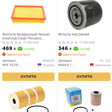
Фильтр воздушный Nissan
Фільтр масляний
Interstar/Opel Movano
A/Renault Master III
0 відгуків
0 відгуків
(WA9413) WIX
469
346
₴
склад
₴
склад
закінчується
закінчується
Артикул:
WA9413
Артикул:
OC 223
WIX FILTERS
MAHLE / KNECHT
Україна
Німеччина
КУПИТИ
КУПИТИ