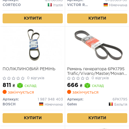
Артикул:
12013859B
Артикул:
81-26389-30
CORTECO
VICTOR REINZ
Італія
Німеччина
КУПИТИ
КУПИТИ
ПОЛІКЛИНОВИЙ РЕМІНЬ
Ремень генератора 6PK1795
Trafic/Vivaro/Master/Movano
0 відгуків
1.9DTI/dCi 01- ALT, PS, AC
0 відгуків
811
666
₴
склад
₴
склад
закінчується
закінчується
Артикул:
1 987 948 403
Артикул:
6PK1795
BOSCH
Gates
Німеччина
Бельгія
КУПИТИ
КУПИТИ