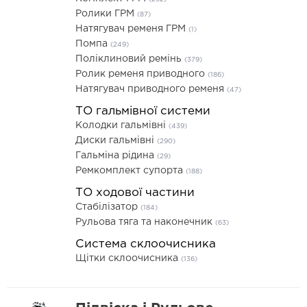
Ролики ГРМ
(87)
Натягувач ременя ГРМ
(1)
Помпа
(249)
Поліклиновий ремінь
(379)
Ролик ременя приводного
(186)
Натягувач приводного ременя
(47)
ТО гальмівної системи
Колодки гальмівні
(439)
Диски гальмівні
(290)
Гальміна рідина
(29)
Ремкомплект супорта
(188)
ТО ходової частини
Стабілізатор
(184)
Рульова тяга та наконечник
(63)
Система склоочисника
Щітки склоочисника
(136)