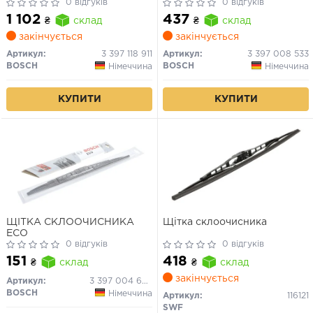
0 відгуків
Retro
0 відгуків
1 102
437
₴
склад
₴
склад
закінчується
закінчується
Артикул:
3 397 118 911
Артикул:
3 397 008 533
BOSCH
BOSCH
Німеччина
Німеччина
КУПИТИ
КУПИТИ
ЩІТКА СКЛООЧИСНИКА
Щітка склоочисника
ECO
0 відгуків
0 відгуків
151
418
₴
склад
₴
склад
закінчується
Артикул:
3 397 004 669
BOSCH
Німеччина
Артикул:
116121
SWF