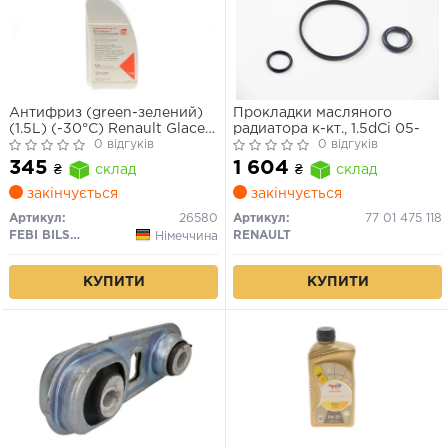
Антифриз (green-зелений)
Прокладки масляного
(1.5L) (-30°C) Renault Glaceol
радиатора к-кт., 1.5dCi 05-
RX Type D (готовий до
0 відгуків
0 відгуків
застосування)
345
1 604
₴
склад
₴
склад
закінчується
закінчується
Артикул:
26580
Артикул:
77 01 475 118
FEBI BILSTEIN
RENAULT
Німеччина
КУПИТИ
КУПИТИ