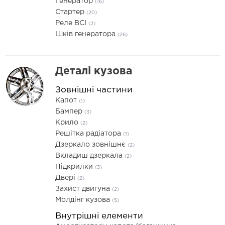
Генератор
(16)
Стартер
(20)
Реле ВСІ
(2)
Шків генератора
(26)
Деталі кузова
Зовнішні частини
Капот
(1)
Бампер
(3)
Крило
(2)
Решітка радіатора
(1)
Дзеркало зовнішнє
(2)
Вкладиш дзеркала
(2)
Підкрилки
(3)
Двері
(2)
Захист двигуна
(2)
Молдінг кузова
(5)
Внутрішні елементи