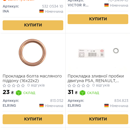
Артикул:
70-31414-10
VICTOR REINZ
Німеччина
Артикул:
532 0534 10
INA
Німеччина
КУПИТИ
КУПИТИ
Прокладка болта масляного
Прокладка зливної пробки
піддону (16x22x2)
двигуна PSA, RENAULT,
0 відгуків
VOLVO 16.7X24X1.5
0 відгуків
23
31
₴
склад
₴
склад
Артикул:
813.052
Артикул:
834.823
ELRING
ELRING
Німеччина
Німеччина
КУПИТИ
КУПИТИ