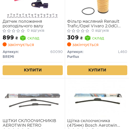
Датчик положення
Фільтр масляний Renault
розподільчого валу
Trafic/Opel Vivaro 2.0dCi
0 відгуків
06-/Renault Master/Opel
0 відгуків
Movano/Vivaro, 1.6-2.3
899
309
₴
склад
₴
склад
CDTI/DCI, 2010>/ Vito 447, 1.6
CDI(h=116mm)
закінчується
закінчується
Артикул:
60090
Артикул:
L460
BREMI
Purflux
КУПИТИ
КУПИТИ
ЩІТКИ СКЛООЧИСНИКІВ
Щітка склоочисника
AEROTWIN RETRO
(475мм) Bosch Aerotwin