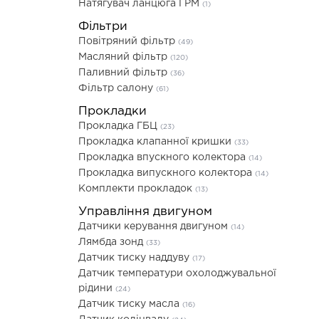
Натягувач ланцюга ГРМ
(1)
Фільтри
Повітряний фільтр
(49)
Масляний фільтр
(120)
Паливний фільтр
(36)
Фільтр салону
(61)
Прокладки
Прокладка ГБЦ
(23)
Прокладка клапанної кришки
(33)
Прокладка впускного колектора
(14)
Прокладка випускного колектора
(14)
Комплекти прокладок
(13)
Управління двигуном
Датчики керування двигуном
(14)
Лямбда зонд
(33)
Датчик тиску наддуву
(17)
Датчик температури охолоджувальної
рідини
(24)
Датчик тиску масла
(16)