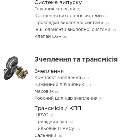
Система випуску
Глушник середній
(1)
Кріплення вихлопної системи
(7)
Прокладки вихлопної системи
(7)
Інші елементи вихлопної системи
(2)
Клапан EGR
(8)
Зчеплення та трансмісія
Зчеплення
Комплект зчеплення
(43)
Вижимний підшипник
(21)
Маховик
(8)
Робочий циліндр зчеплення
(1)
Трансмісія / КПП
ШРУС
(1)
Привідний вал
(4)
Пильовик ШРУСу
(8)
Сальники
(10)