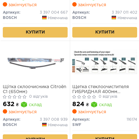
закінчується
закінчується
Артикул:
3 397 004 667
Артикул:
3 397 011 402
BOSCH
BOSCH
Німеччина
Німеччина
КУПИТИ
КУПИТИ
Щітка склоочисника Citroën
Щетка стеклоочистителя
C1 (650мм)
ГИБРИДНАЯ 400мм
0 відгуків
HBLADE
0 відгуків
632
824
₴
склад
₴
склад
закінчується
закінчується
Артикул:
3 397 008 939
Артикул:
116174
BOSCH
SWF
Німеччина