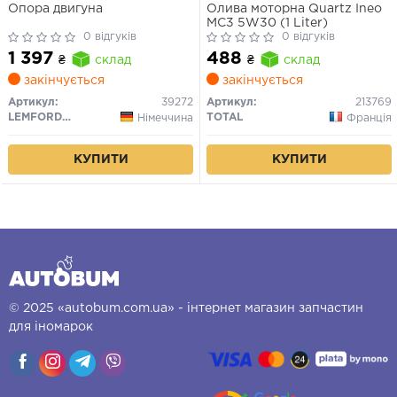
Опора двигуна
Олива моторна Quartz Ineo
MC3 5W30 (1 Liter)
0 відгуків
0 відгуків
1 397
488
₴
склад
₴
склад
закінчується
закінчується
Артикул:
39272
Артикул:
213769
LEMFORDER
TOTAL
Німеччина
Франція
КУПИТИ
КУПИТИ
© 2025 «autobum.com.ua» - інтернет магазин запчастин
для іномарок