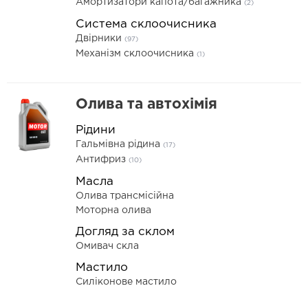
Амортизатори капота/багажника
(2)
Система склоочисника
Двірники
(97)
Механізм склоочисника
(1)
Олива та автохімія
Рідини
Гальмівна рідина
(17)
Антифриз
(10)
Масла
Олива трансмісійна
Моторна олива
Догляд за склом
Омивач скла
Мастило
Силіконове мастило