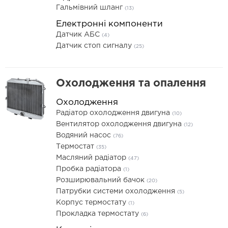
Гальмівний шланг
(13)
Електронні компоненти
Датчик АБС
(4)
Датчик стоп сигналу
(25)
Охолодження та опалення
Охолодження
Радіатор охолодження двигуна
(10)
Вентилятор охолодження двигуна
(12)
Водяний насос
(76)
Термостат
(35)
Масляний радіатор
(47)
Пробка радіатора
(1)
Розширювальний бачок
(20)
Патрубки системи охолодження
(5)
Корпус термостату
(1)
Прокладка термостату
(6)