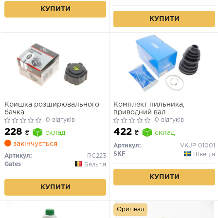
КУПИТИ
КУПИТИ
Кришка розширювального
Комплект пильника,
бачка
приводний вал
0 відгуків
0 відгуків
228
422
₴
склад
₴
склад
закінчується
Артикул:
VKJP 01001
SKF
Швеція
Артикул:
RC223
Gates
Бельгія
КУПИТИ
КУПИТИ
Оригінал