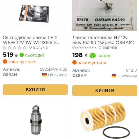
Світлодіодна лампа LED
Лампа галогенова H7 12v
W5W 12V 1W W2.1X9.5D
55w Px26d (вир-во OSRAM)
LEDriving SL (blister 2шт)
0 відгуків
0 відгуків
(вир-во OSRAM)
519
198
₴
сьогодні
₴
склад
закінчується
закінчується
Артикул:
2825DWP-02B
Артикул:
64210
OSRAM
Німеччина
OSRAM
Німеччина
КУПИТИ
КУПИТИ