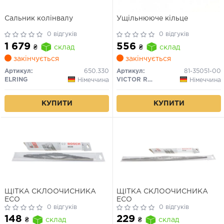
Сальник колінвалу
Ущільнююче кільце
0 відгуків
0 відгуків
1 679
556
₴
склад
₴
склад
закінчується
закінчується
Артикул:
650.330
Артикул:
81-35051-00
ELRING
VICTOR REINZ
Німеччина
Німеччина
КУПИТИ
КУПИТИ
ЩІТКА СКЛООЧИСНИКА
ЩІТКА СКЛООЧИСНИКА
ECO
ECO
0 відгуків
0 відгуків
148
229
₴
склад
₴
склад