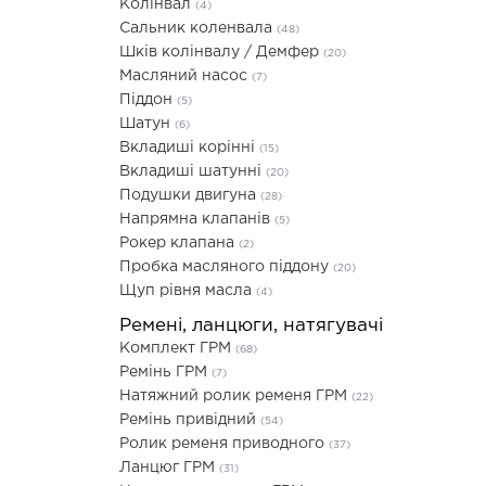
Колінвал
(4)
Сальник коленвала
(48)
Шків колінвалу / Демфер
(20)
Масляний насос
(7)
Піддон
(5)
Шатун
(6)
Вкладиші корінні
(15)
Вкладиші шатунні
(20)
Подушки двигуна
(28)
Напрямна клапанів
(5)
Рокер клапана
(2)
Пробка масляного піддону
(20)
Щуп рівня масла
(4)
Ремені, ланцюги, натягувачі
Комплект ГРМ
(68)
Ремінь ГРМ
(7)
Натяжний ролик ременя ГРМ
(22)
Ремінь привідний
(54)
Ролик ременя приводного
(37)
Ланцюг ГРМ
(31)