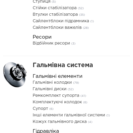
Ступиця
(5)
Стійки стабілізатора
(52)
Втулки стабілізатора
(35)
Сайлентблоки підрамника
(1)
Сайлентблоки важелів
(28)
Ресори
Відбійник ресори
(3)
Гальмівна система
Гальмівні елементи
Гальмівні колодки
(79)
Гальмівні диски
(52)
Ремкомплект супорта
(41)
Комплектуючі колодок
(6)
Супорт
(6)
Інші елементи гальмівної системи
(1)
Кожух гальмівного диска
(4)
Гідравліка