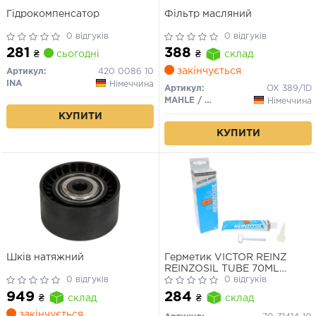
Гідрокомпенсатор
Фільтр масляний
0 відгуків
0 відгуків
281
388
₴
сьогодні
₴
склад
закінчується
Артикул:
420 0086 10
INA
Німеччина
Артикул:
OX 389/1D
MAHLE / KNECHT
Німеччина
КУПИТИ
КУПИТИ
Шків натяжний
Герметик VICTOR REINZ
REINZOSIL TUBE 70ML
0 відгуків
-50/+300 (антрацит)
0 відгуків
949
284
₴
склад
₴
склад
закінчується