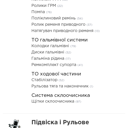
Ролики ГРМ
(22)
Помпа
(76)
Поліклиновий ремінь
(54)
Ролик ременя приводного
(37)
Натягувач приводного ременя
(13)
ТО гальмівної системи
Колодки гальмівні
(79)
Диски гальмівні
(52)
Гальміна рідина
(17)
Ремкомплект супорта
(41)
ТО ходової частини
Стабілізатор
(52)
Рульова тяга та наконечник
(1)
Система склоочисника
Щітки склоочисника
(97)
Підвіска і Рульове