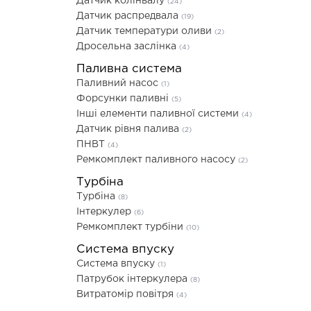
Датчик колінвалу
(24)
Датчик распредвала
(19)
Датчик температури оливи
(2)
Дросельна заслінка
(4)
Паливна система
Паливний насос
(1)
Форсунки паливні
(5)
Інші елементи паливної системи
(4)
Датчик рівня палива
(2)
ПНВТ
(4)
Ремкомплект паливного насосу
(2)
Турбіна
Турбіна
(8)
Інтеркулер
(6)
Ремкомплект турбіни
(10)
Система впуску
Система впуску
(1)
Патрубок інтеркулера
(8)
Витратомір повітря
(4)