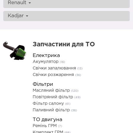
Renault
Kadjar
Запчастини для ТО
Електрика
Акумулятор
(16)
Свічки запалювання
(13)
Свічки розжарення
(36)
Фільтри
Масляний фільтр
(120)
Повітряний фільтр
(49)
Фільтр салону
(61)
Паливний фільтр
(36)
ТО двигуна
Ремінь ГРМ
(7)
Комплект ГРМ
(68)