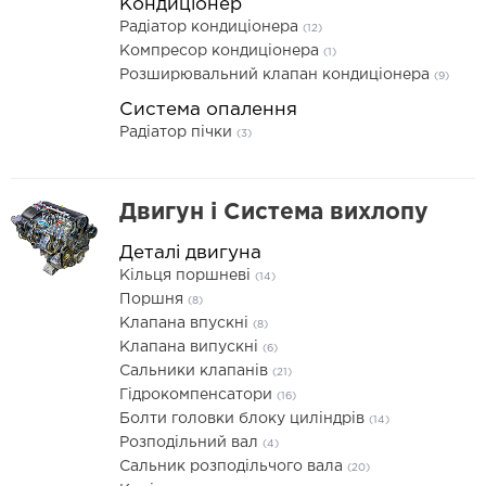
Кондиціонер
Радіатор кондиціонера
(12)
Компресор кондиціонера
(1)
Розширювальний клапан кондиціонера
(9)
Система опалення
Радіатор пічки
(3)
Двигун і Система вихлопу
Деталі двигуна
Кільця поршневі
(14)
Поршня
(8)
Клапана впускні
(8)
Клапана випускні
(6)
Сальники клапанів
(21)
Гідрокомпенсатори
(16)
Болти головки блоку циліндрів
(14)
Розподільний вал
(4)
Сальник розподільчого вала
(20)