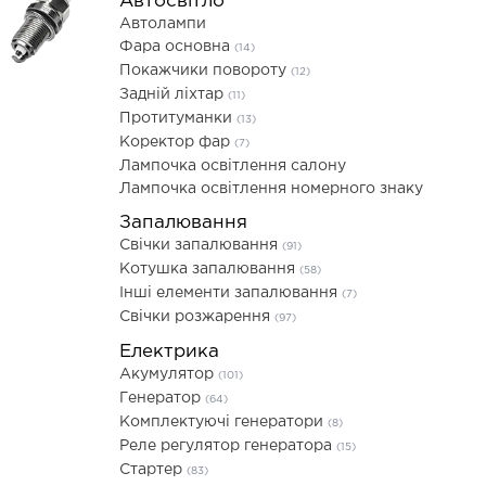
Автосвітло
Автолампи
Фара основна
(14)
Покажчики повороту
(12)
Задній ліхтар
(11)
Протитуманки
(13)
Коректор фар
(7)
Лампочка освітлення салону
Лампочка освітлення номерного знаку
Запалювання
Свічки запалювання
(91)
Котушка запалювання
(58)
Інші елементи запалювання
(7)
Свічки розжарення
(97)
Електрика
Акумулятор
(101)
Генератор
(64)
Комплектуючі генератори
(8)
Реле регулятор генератора
(15)
Стартер
(83)