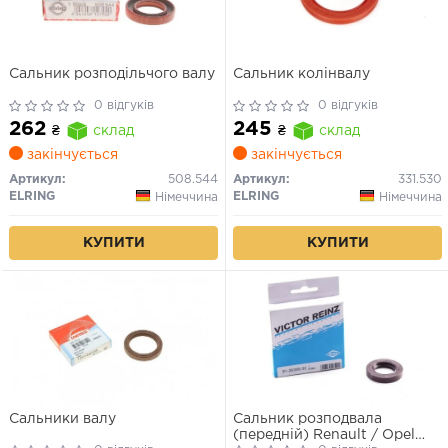
Сальник розподільчого валу
Сальник колінвалу
0 відгуків
0 відгуків
262
245
₴
склад
₴
склад
закінчується
закінчується
Артикул:
508.544
Артикул:
331.530
ELRING
ELRING
Німеччина
Німеччина
КУПИТИ
КУПИТИ
Сальники валу
Сальник розподвала
(передній) Renault / Opel