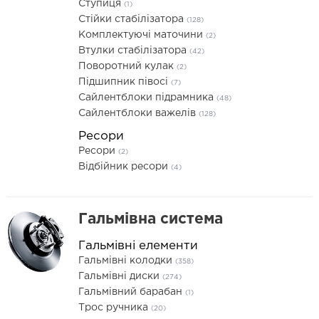
Ступиця
(1)
Стійки стабілізатора
(128)
Комплектуючі маточини
(2)
Втулки стабілізатора
(42)
Поворотний кулак
(2)
Підшипник півосі
(7)
Сайлентблоки підрамника
(48)
Сайлентблоки важелів
(128)
Ресори
Ресори
(2)
Відбійник ресори
(4)
Гальмівна система
Гальмівні елементи
Гальмівні колодки
(358)
Гальмівні диски
(274)
Гальмівний барабан
(1)
Трос ручника
(20)