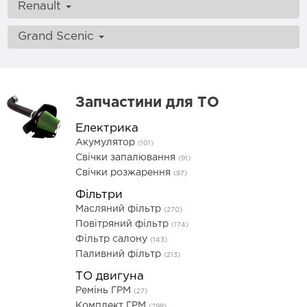
Renault
Grand Scenic
Запчастини для ТО
Електрика
Акумулятор
(101)
Свічки запалювання
(91)
Свічки розжарення
(97)
Фільтри
Масляний фільтр
(270)
Повітряний фільтр
(174)
Фільтр салону
(143)
Паливний фільтр
(213)
ТО двигуна
Ремінь ГРМ
(27)
Комплект ГРМ
(298)