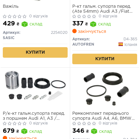
Важіль
Р-кт гальм. супорта перед.
(Ate 54mm) Audi A3 /Fiat
0 відгуків
Panda /Ford Fiesta, Fusion,
0 відгуків
Focus /VW Caddy III, Golf V-
429
337
₴
склад
₴
склад
VI, Jetta III, Passat, Touran
закінчується
Артикул:
2254020
SASIC
Артикул:
D4-365
AUTOFREN
Іспанія
КУПИТИ
КУПИТИ
Р/к-кт гальм.супорта перед.
Ремкомплект переднього
з поршнем Audi A1, A3 /
супорта Audi A4, A6, BMW
BMW 1, 3 / Ford Fiesta / Lada
0 відгуків
5/7, Citroen C5, Ford
0 відгуків
Priora / Renault Megane II /
Galaxy/Mondeo (60мм)
679
346
₴
склад
₴
склад
Seat / Skoda / VW
закінчується