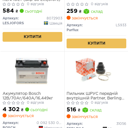
0 відгуків
0 відгуків
584
259
₴
сьогодні
₴
склад
закінчується
Артикул:
8072903
LESJOFORS
Швеція
Артикул:
LS933
Purflux
КУПИТИ
КУПИТИ
Акумулятор Bosch
Пильник ШРУС передній
12В/70Аг/640А/16,449кг
внутрішній Partner, Berlingo
0 відгуків
08–18
0 відгуків
4 302
516
₴
сьогодні
₴
склад
закінчується
закінчується
Артикул:
0 092 S30 080
Артикул:
31056
BOSCH