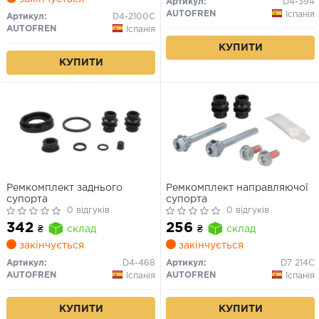
Артикул:
D4-394
AUTOFREN
Іспанія
Артикул:
D4-2100C
AUTOFREN
Іспанія
КУПИТИ
КУПИТИ
Ремкомплект заднього
Ремкомплект направляючої
супорта
супорта
0 відгуків
0 відгуків
342
256
₴
склад
₴
склад
закінчується
закінчується
Артикул:
D4-468
Артикул:
D7 214C
AUTOFREN
AUTOFREN
Іспанія
Іспанія
КУПИТИ
КУПИТИ