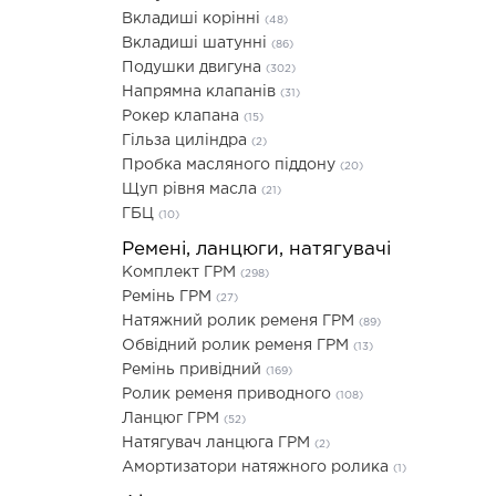
Вкладиші корінні
(48)
Вкладиші шатунні
(86)
Подушки двигуна
(302)
Напрямна клапанів
(31)
Рокер клапана
(15)
Гільза циліндра
(2)
Пробка масляного піддону
(20)
Щуп рівня масла
(21)
ГБЦ
(10)
Ремені, ланцюги, натягувачі
Комплект ГРМ
(298)
Ремінь ГРМ
(27)
Натяжний ролик ременя ГРМ
(89)
Обвідний ролик ременя ГРМ
(13)
Ремінь привідний
(169)
Ролик ременя приводного
(108)
Ланцюг ГРМ
(52)
Натягувач ланцюга ГРМ
(2)
Амортизатори натяжного ролика
(1)