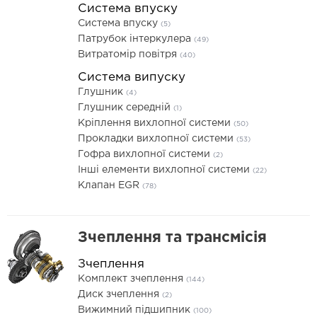
Система впуску
Система впуску
(5)
Патрубок інтеркулера
(49)
Витратомір повітря
(40)
Система випуску
Глушник
(4)
Глушник середній
(1)
Кріплення вихлопної системи
(50)
Прокладки вихлопної системи
(53)
Гофра вихлопної системи
(2)
Інші елементи вихлопної системи
(22)
Клапан EGR
(78)
Зчеплення та трансмісія
Зчеплення
Комплект зчеплення
(144)
Диск зчеплення
(2)
Вижимний підшипник
(100)