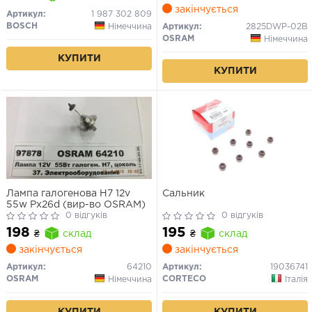
закінчується
Артикул:
1 987 302 809
BOSCH
Німеччина
Артикул:
2825DWP-02B
OSRAM
Німеччина
КУПИТИ
КУПИТИ
Лампа галогенова H7 12v
Сальник
55w Px26d (вир-во OSRAM)
0 відгуків
0 відгуків
198
195
₴
склад
₴
склад
закінчується
закінчується
Артикул:
64210
Артикул:
19036741
OSRAM
CORTECO
Німеччина
Італія