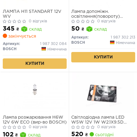
ЛАМПА H11 STANDART 12V
Лампа допоміжн.
WV
освітлення(повороту)
0 відгуків
BOSCH 12V 21W PY21W PURE
0 відгуків
LIGHT РY21W 12V (жовта)
345
50
₴
склад
₴
склад
закінчується
Артикул:
1 987 302 213
BOSCH
Німеччина
Артикул:
1 987 302 084
BOSCH
Німеччина
КУПИТИ
КУПИТИ
Лампа розжарювання H6W
Світлодіодна лампа LED
12V 6W ECO (вир-во BOSCH)
W5W 12V 1W W2.1X9.5D
0 відгуків
LEDriving SL (blister 2шт)
0 відгуків
(вир-во OSRAM)
520
102
₴
сьогодні
₴
склад