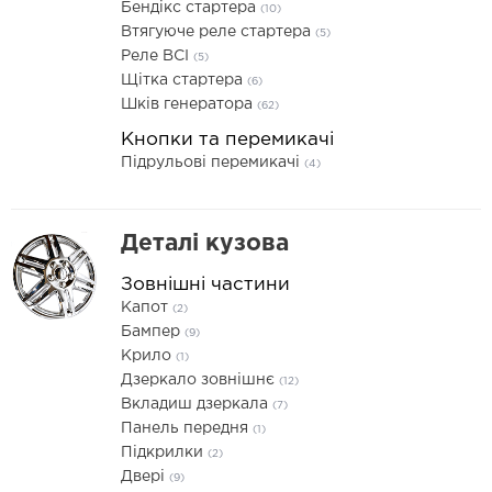
Бендікс стартера
(10)
Втягуюче реле стартера
(5)
Реле ВСІ
(5)
Щітка стартера
(6)
Шків генератора
(62)
Кнопки та перемикачі
Підрульові перемикачі
(4)
Деталі кузова
Зовнішні частини
Капот
(2)
Бампер
(9)
Крило
(1)
Дзеркало зовнішнє
(12)
Вкладиш дзеркала
(7)
Панель передня
(1)
Підкрилки
(2)
Двері
(9)