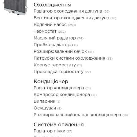
Охолодження
Радіатор охолодження двигуна
(65)
Вентилятор охолодження двигуна
(14)
Водяний насос
(259)
Термостат
(232)
Масляний радіатор
(74)
Пробка радіатора
(1)
Розширювальний бачок
(31)
Патрубки системи охолодження
(33)
Корпус термостату
(11)
Прокладка термостату
(22)
Кондиціонер
Радіатор кондиціонера
(51)
Компресор кондиціонера
(51)
Випарник
(1)
Осушувач
(8)
Розширювальний клапан кондиціонера
(19)
Система опалення
Радіатор пічки
(17)