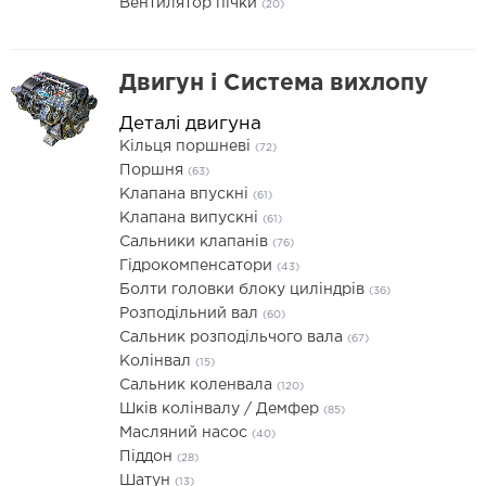
Вентилятор пічки
(20)
Двигун і Система вихлопу
Деталі двигуна
Кільця поршневі
(72)
Поршня
(63)
Клапана впускні
(61)
Клапана випускні
(61)
Сальники клапанів
(76)
Гідрокомпенсатори
(43)
Болти головки блоку циліндрів
(36)
Розподільний вал
(60)
Сальник розподільчого вала
(67)
Колінвал
(15)
Сальник коленвала
(120)
Шків колінвалу / Демфер
(85)
Масляний насос
(40)
Піддон
(28)
Шатун
(13)