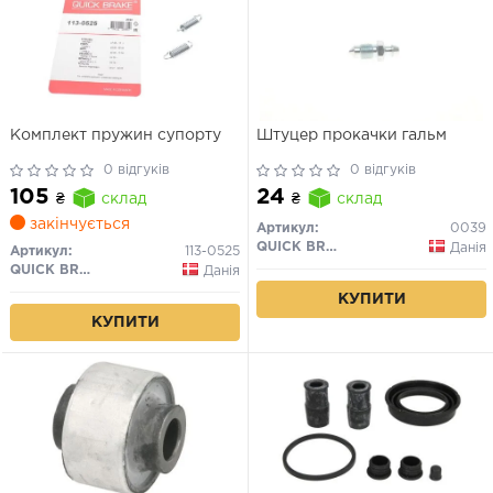
Комплект пружин супорту
Штуцер прокачки гальм
0 відгуків
0 відгуків
105
24
₴
склад
₴
склад
закінчується
Артикул:
0039
QUICK BRAKE
Данія
Артикул:
113-0525
QUICK BRAKE
Данія
КУПИТИ
КУПИТИ