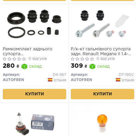
Ремкомплект заднього
Р/к-кт гальмівного супорта
супорта
задн. Renault Megane II 1.4-
Fluence/Megane2/Megane3/Scenic3/Scenic3
0 відгуків
2.0D 03-
0 відгуків
34mm
280
309
₴
склад
₴
склад
Артикул:
D4-567
Артикул:
D7-190C
AUTOFREN
AUTOFREN
Іспанія
Іспанія
КУПИТИ
КУПИТИ