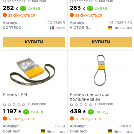
0 відгуків
1.9dCi / dTi (25x42x7) (FPM
0 відгуків
Fluor-Kautschuk) (праве
282
263
₴
склад
₴
склад
кручення)
закінчується
закінчується
Артикул:
12013859B
Артикул:
81-26389-30
CORTECO
VICTOR REINZ
Італія
Німеччина
КУПИТИ
КУПИТИ
Ремінь ГРМ
Ремінь генератора
поліклиновий
0 відгуків
0 відгуків
1 197
439
₴
склад
₴
склад
закінчується
закінчується
Артикул:
CT1064
Артикул:
5PK1135
Contitech
Contitech
Німеччина
Німеччина