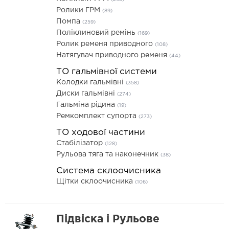
Ролики ГРМ
(89)
Помпа
(259)
Поліклиновий ремінь
(169)
Ролик ременя приводного
(108)
Натягувач приводного ременя
(44)
ТО гальмівної системи
Колодки гальмівні
(358)
Диски гальмівні
(274)
Гальміна рідина
(19)
Ремкомплект супорта
(273)
ТО ходової частини
Стабілізатор
(128)
Рульова тяга та наконечник
(38)
Система склоочисника
Щітки склоочисника
(106)
Підвіска і Рульове