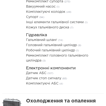
Ремкомплект супорта
(273)
Вакуумний насос
(1)
Комплектуючі колодок
(49)
Супорт
(94)
Інші елементи гальмівної системи
(1)
Кожух гальмівного диска
(7)
Гідравліка
Гальмівний шланг
(74)
Головний гальмівний циліндр
(9)
Робочий гальмівний циліндр
(1)
Ремкомплект головного гальмівного
циліндра
(3)
Електронні компоненти
Датчик АБС
(107)
Датчик стоп сигналу
(83)
Комплектуючі АБС
(4)
Охолодження та опалення