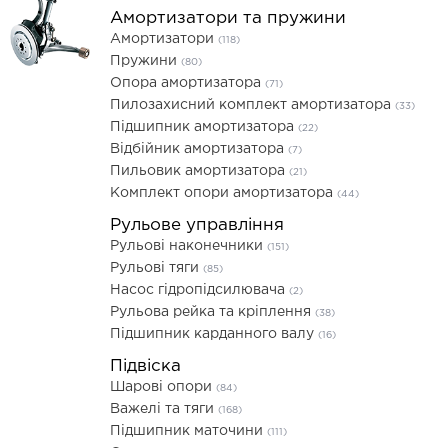
Амортизатори та пружини
Амортизатори
(118)
Пружини
(80)
Опора амортизатора
(71)
Пилозахисний комплект амортизатора
(33)
Підшипник амортизатора
(22)
Відбійник амортизатора
(7)
Пильовик амортизатора
(21)
Комплект опори амортизатора
(44)
Рульове управління
Рульові наконечники
(151)
Рульові тяги
(85)
Насос гідропідсилювача
(2)
Рульова рейка та кріплення
(38)
Підшипник карданного валу
(16)
Підвіска
Шарові опори
(84)
Важелі та тяги
(168)
Підшипник маточини
(111)