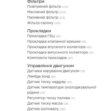
Фільтри
Повітряний фільтр
(174)
Масляний фільтр
(270)
Паливний фільтр
(213)
Фільтр салону
(143)
Прокладки
Прокладка ГБЦ
(90)
Прокладка клапанної кришки
(81)
Прокладка впускного колектора
(63)
Прокладка випускного колектора
(57)
Комплекти прокладок
(87)
Управління двигуном
Датчики керування двигуном
(75)
Лямбда зонд
(83)
Датчик тиску наддуву
(65)
Датчик температури охолоджувальної
рідини
(73)
Регулятор тиску палива
(11)
Датчик тиску масла
(29)
Датчик колінвалу
(162)