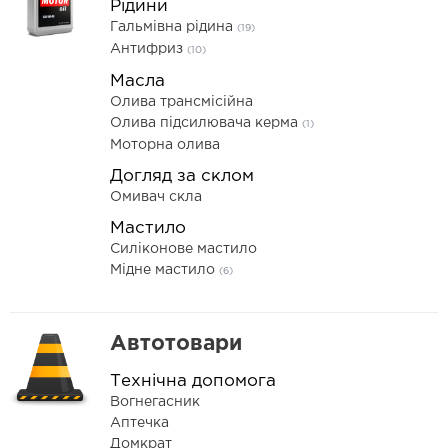
Рідини
Гальмівна рідина
(19)
Антифриз
(10)
Масла
Олива трансмісійна
Олива підсилювача керма
(1)
Моторна олива
Догляд за склом
Омивач скла
Мастило
Силіконове мастило
Мідне мастило
(6)
Автотовари
Технічна допомога
Вогнегасник
Аптечка
Домкрат