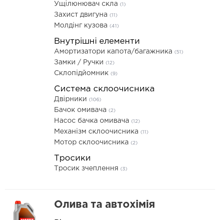
Ущілюнювач скла
(1)
Захист двигуна
(11)
Молдінг кузова
(41)
Внутрішні елементи
Амортизатори капота/багажника
(51)
Замки / Ручки
(12)
Склопідйомник
(9)
Система склоочисника
Двірники
(106)
Бачок омивача
(2)
Насос бачка омивача
(12)
Механізм склоочисника
(11)
Мотор склоочисника
(2)
Тросики
Тросик зчеплення
(3)
Олива та автохімія