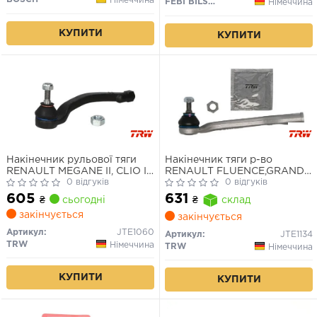
Німеччина
FEBI BILSTEIN
Німеччина
КУПИТИ
КУПИТИ
Накінечник рульової тяги
Накінечник тяги р-во
RENAULT MEGANE II, CLIO III,
RENAULT FLUENCE,GRAND
SCENIC II 02- перед. міст
0 відгуків
SCENIC III, MEGANE III 08-
0 відгуків
ліворуч (Вир-во TRW)
перед. міст зліва(Вир-во
605
631
₴
сьогодні
₴
склад
TRW)
закінчується
закінчується
Артикул:
JTE1060
Артикул:
JTE1134
TRW
Німеччина
TRW
Німеччина
КУПИТИ
КУПИТИ