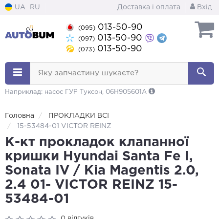
UA
RU
Доставка і оплата
Вхід
013-50-90
(095)
013-50-90
(097)
013-50-90
(073)
Яку запчастину шукаєте?
Наприклад: насос ГУР Туксон, 06H905601A
Головна
ПРОКЛАДКИ ВСІ
15-53484-01 VICTOR REINZ
К-кт прокладок клапанної
кришки Hyundai Santa Fe I,
Sonata IV / Kia Magentis 2.0,
2.4 01- VICTOR REINZ 15-
53484-01
0 відгуків