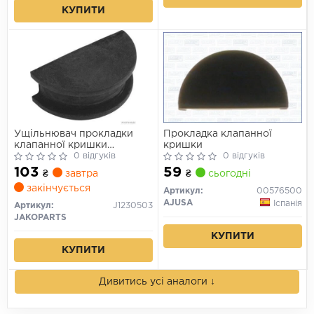
КУПИТИ
Ущільнювач прокладки
Прокладка клапанної
клапанної кришки
кришки
HYUNDAI, KIA (вир-во
0 відгуків
0 відгуків
Jakoparts)
103
59
₴
завтра
₴
сьогодні
закінчується
Артикул:
00576500
AJUSA
Іспанія
Артикул:
J1230503
JAKOPARTS
КУПИТИ
КУПИТИ
Дивитись усі аналоги ↓