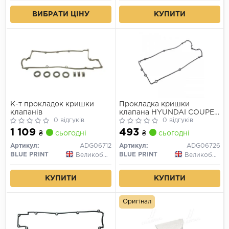
ВИБРАТИ ЦІНУ
КУПИТИ
К-т прокладок кришки
Прокладка кришки
клапанів
клапана HYUNDAI COUPE I,
0 відгуків
ELANTRA III, H-1, H-1 /
0 відгуків
STAREX, MATRIX, SANTA FÉ
1 109
493
₴
сьогодні
₴
сьогодні
I, SONATA IV, TRAJET,
TUCSON KIA SORENTO I
Артикул:
ADG06712
Артикул:
ADG06726
1.6-2.7 08.96-12.10
BLUE PRINT
BLUE PRINT
Великобританія
Великобританія
КУПИТИ
КУПИТИ
Оригінал