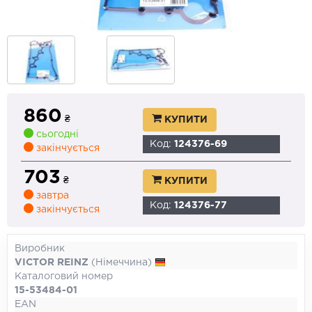
860
₴
КУПИТИ
сьогодні
Код:
124376-69
закінчується
703
₴
КУПИТИ
завтра
Код:
124376-77
закінчується
Виробник
VICTOR REINZ
(Німеччина)
Каталоговий номер
15-53484-01
EAN