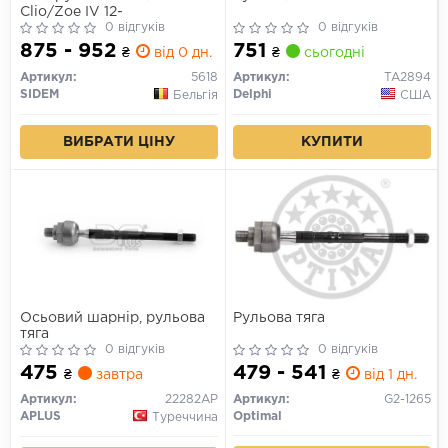
Clio/Zoe IV 12-
0 відгуків
0 відгуків
875 - 952
751
₴
від 0 дн.
₴
сьогодні
Артикул:
5618
Артикул:
TA2894
SIDEM
Delphi
Бельгія
США
ВИБРАТИ ЦІНУ
КУПИТИ
Осьовий шарнір, рульова
Рульова тяга
тяга
0 відгуків
0 відгуків
475
479 - 541
₴
завтра
₴
від 1 дн.
Артикул:
22282AP
Артикул:
G2-1265
APLUS
Optimal
Туреччина