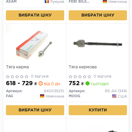
ASAM
FEBI BILSTEIN
Румунія
Німеччина
ВИБРАТИ ЦІНУ
ВИБРАТИ ЦІНУ
Тяга керма
Тяга кермова
0 відгуків
0 відгуків
618 - 729
752
₴
від 0 дн.
₴
сьогодні
Артикул:
840039210
Артикул:
RE-AX-13416
FAG
MOOG
Німеччина
США
ВИБРАТИ ЦІНУ
КУПИТИ