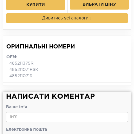
ВИБРАТИ ЦІНУ
КУПИТИ
Дивитись усі аналоги ↓
ОРИГІНАЛЬНІ НОМЕРИ
OEM:
485211375R
485211071RSK
485211071R
НАПИСАТИ КОМЕНТАР
Ваше ім'я
Електронна пошта