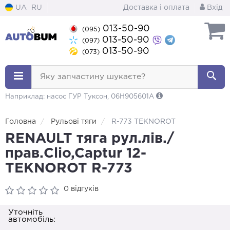
UA
RU
Доставка і оплата
Вхід
013-50-90
(095)
013-50-90
(097)
013-50-90
(073)
Яку запчастину шукаєте?
Наприклад: насос ГУР Туксон, 06H905601A
Головна
Рульові тяги
R-773 TEKNOROT
RENAULT тяга рул.лів./
прав.Clio,Captur 12-
TEKNOROT R-773
0 відгуків
Уточніть
автомобіль: