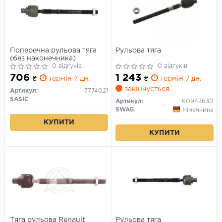
Поперечна рульова тяга
Рульова тяга
(без наконечника)
0 відгуків
0 відгуків
706
1 243
₴
термін 7 дн.
₴
термін 7 дн.
закінчується
Артикул:
7774021
SASIC
Артикул:
60943630
SWAG
Німеччина
КУПИТИ
КУПИТИ
Тяга рульова Renault
Рульова тяга