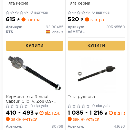
Тяга керма
Тяга керма
0 відгуків
0 відгуків
615
520
₴
завтра
₴
завтра
Артикул:
92-90485
Артикул:
20RN5560
RTS
ASMETAL
Іспанія
КУПИТИ
КУПИТИ
Кермова тяга Renault
Тяга рульова
Captur, Clio IV, Zoe 0.9-
Electric 06.12-
0 відгуків
0 відгуків
410 - 493
1 085 - 1 216
₴
від 1 дн.
₴
від 1 дн.
закінчується
закінчується
Артикул:
80768
Артикул:
43630