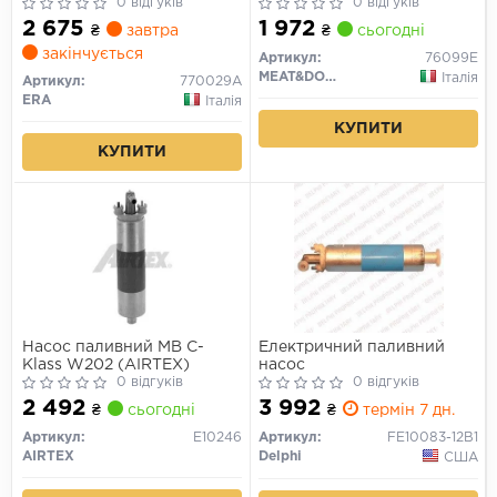
0 відгуків
0 відгуків
2 675
1 972
₴
завтра
₴
сьогодні
закінчується
Артикул:
76099E
MEAT&DORIA
Італія
Артикул:
770029A
ERA
Італія
КУПИТИ
КУПИТИ
Насос паливний MB C-
Електричний паливний
Klass W202 (AIRTEX)
насос
0 відгуків
0 відгуків
2 492
3 992
₴
сьогодні
₴
термін 7 дн.
Артикул:
E10246
Артикул:
FE10083-12B1
AIRTEX
Delphi
США