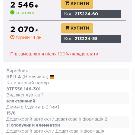
2 546
КУПИТИ
₴
сьогодні
Код:
213224-60
2 070
КУПИТИ
₴
термін 14 дн.
Код:
213224-55
Під замовлення після 100% передоплати
Виробник
HELLA
(Німеччина)
Каталоговий номер
8TF358 146-301
Вид експлуатації
електричний
Діаметр 1/діаметр 2 [мм]
15/8
Додатковий артикул / додаткова інформація 2
зі сполучним елементом
Додатковий артикул / Додаткова інформація