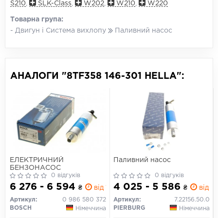
S210
,
SLK-Class
,
W202
,
W210
,
W220
Товарна група:
- Двигун і Система вихлопу
Паливний насос
АНАЛОГИ "8TF358 146-301 HELLA":
ЕЛЕКТРИЧНИЙ
Паливний насос
БЕНЗОНАСОС
0 відгуків
0 відгуків
6 276 - 6 594
4 025 - 5 586
₴
від 1 дн.
₴
від 1 
Артикул:
0 986 580 372
Артикул:
7.22156.50.0
BOSCH
PIERBURG
Німеччина
Німеччина