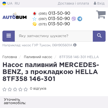
UA
RU
Доставка і оплата
Вхід
013-50-90
(095)
013-50-90
(097)
013-50-90
(073)
Яку запчастину шукаєте?
Наприклад: насос ГУР Туксон, 06H905601A
Головна
Паливний насос
8TF358 146-301 HELLA
Насос паливний MERCEDES-
BENZ, з прокладкою HELLA
8TF358 146-301
0 відгуків
Уточніть
автомобіль: