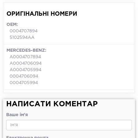
ОРИГІНАЛЬНІ НОМЕРИ
OEM:
0004707894
5102594AA
MERCEDES-BENZ:
A0004707894
A0004706094
A0004705994
0004706094
0004705994
НАПИСАТИ КОМЕНТАР
Ваше ім'я