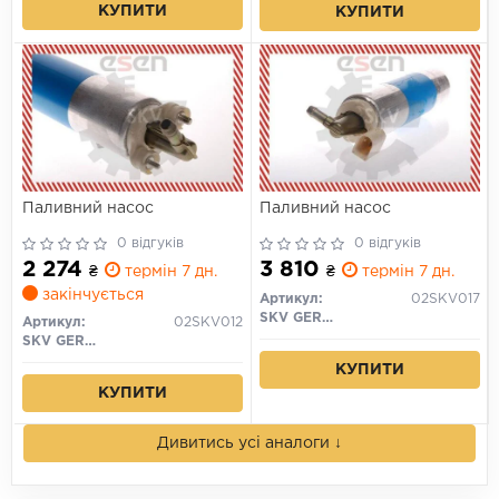
КУПИТИ
КУПИТИ
Паливний насос
Паливний насос
0 відгуків
0 відгуків
2 274
3 810
₴
термін 7 дн.
₴
термін 7 дн.
закінчується
Артикул:
02SKV017
SKV GERMANY
Артикул:
02SKV012
SKV GERMANY
КУПИТИ
КУПИТИ
Дивитись усі аналоги ↓