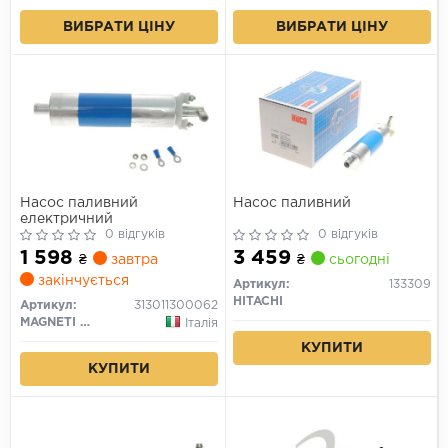
ВИБРАТИ ЦІНУ
ВИБРАТИ ЦІНУ
Насос паливний
Насос паливний
електричний
0 відгуків
0 відгуків
1 598
3 459
₴
завтра
₴
сьогодні
закінчується
Артикул:
133309
HITACHI
Артикул:
313011300062
MAGNETI MARELLI
Італія
КУПИТИ
КУПИТИ