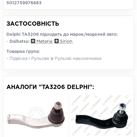
5012759976883
ЗАСТОСОВНІСТЬ
Delphi TA3206 підходить до марок/моделей авто:
-
Daihatsu:
Materia
,
Sirion
Товарна група:
- Підвіска і Рульове
Рульові наконечники
АНАЛОГИ "TA3206 DELPHI":