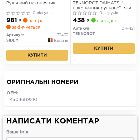
Рульовий наконечник
TEKNOROT DAIHATSU
наконечник рульової тяги
0 відгуків
прав.Sirion II,Materia 05-
0 відгуків
981
438
₴
завтра
₴
сьогодні
закінчується
Артикул:
DH-421
TEKNOROT
Артикул:
73433
SIDEM
Бельгія
КУПИТИ
КУПИТИ
ОРИГІНАЛЬНІ НОМЕРИ
OEM:
45046B9210
НАПИСАТИ КОМЕНТАР
Ваше ім'я