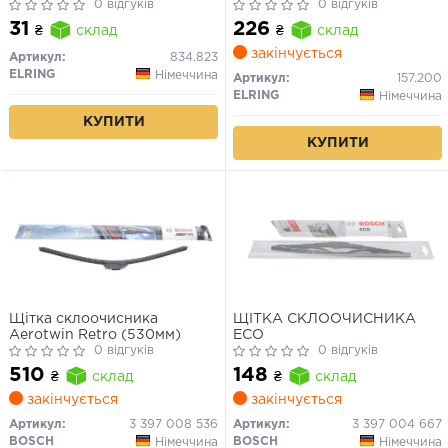
VOLVO 16.7X24X1.5
0 відгуків
0 відгуків
31
226
₴
склад
₴
склад
закінчується
Артикул:
834.823
ELRING
Німеччина
Артикул:
157.200
ELRING
Німеччина
КУПИТИ
КУПИТИ
Щітка склоочисника
ЩІТКА СКЛООЧИСНИКА
Aerotwin Retro (530мм)
ECO
0 відгуків
0 відгуків
510
148
₴
склад
₴
склад
закінчується
закінчується
Артикул:
3 397 008 536
Артикул:
3 397 004 667
BOSCH
BOSCH
Німеччина
Німеччина