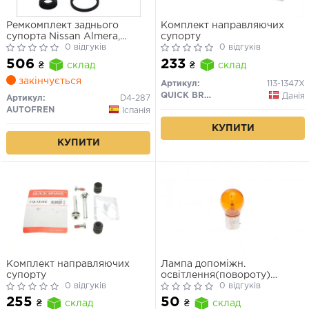
Ремкомплект заднього
Комплект направляючих
супорта Nissan Almera,
супорту
Maxima, Primera (34мм)
0 відгуків
0 відгуків
506
233
₴
склад
₴
склад
закінчується
Артикул:
113-1347X
QUICK BRAKE
Данія
Артикул:
D4-287
AUTOFREN
Іспанія
КУПИТИ
КУПИТИ
Комплект направляючих
Лампа допоміжн.
супорту
освітлення(повороту)
0 відгуків
BOSCH 12V 21W PY21W PURE
0 відгуків
LIGHT РY21W 12V (жовта)
255
50
₴
склад
₴
склад