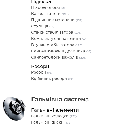
Підвіска
Шарові опори
(81)
Важелі та тяги
(193)
Підшипник маточини
(137)
Ступиця
(16)
Стійки стабілізатора
(271)
Комплектуючі маточини
(4)
Втулки стабілізатора
(125)
Сайлентблоки підрамника
(19)
Сайлентблоки важелів
(201)
Ресори
Ресори
(16)
Відбійник ресори
(19)
Гальмівна система
Гальмівні елементи
Гальмівні колодки
(391)
Гальмівні диски
(179)