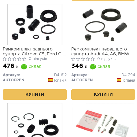
Ремкомплект заднього
Ремкомплект переднього
супорта Citroen C5, Ford C-
супорта Audi A4, A6, BMW
Max, Focus, Mazda 3/5,
0 відгуків
5/7, Citroen C5, Ford
0 відгуків
Nissan Primera, Opel Vectra,
Galaxy/Mondeo (60мм)
476
346
₴
склад
₴
склад
Renault Laguna II/Megane II
Артикул:
D4-612
Артикул:
D4-394
AUTOFREN
AUTOFREN
Іспанія
Іспанія
КУПИТИ
КУПИТИ