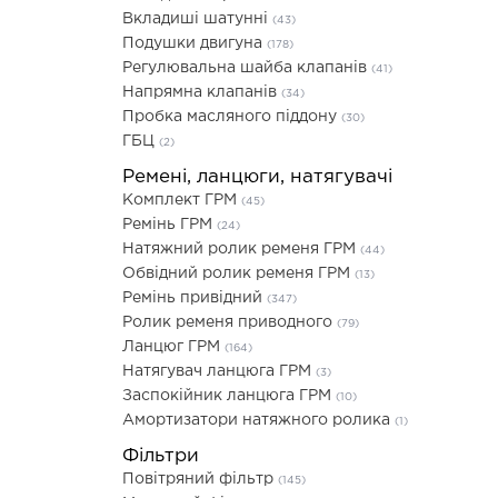
Вкладиші шатунні
(43)
Подушки двигуна
(178)
Регулювальна шайба клапанів
(41)
Напрямна клапанів
(34)
Пробка масляного піддону
(30)
ГБЦ
(2)
Ремені, ланцюги, натягувачі
Комплект ГРМ
(45)
Ремінь ГРМ
(24)
Натяжний ролик ременя ГРМ
(44)
Обвідний ролик ременя ГРМ
(13)
Ремінь привідний
(347)
Ролик ременя приводного
(79)
Ланцюг ГРМ
(164)
Натягувач ланцюга ГРМ
(3)
Заспокійник ланцюга ГРМ
(10)
Амортизатори натяжного ролика
(1)
Фільтри
Повітряний фільтр
(145)