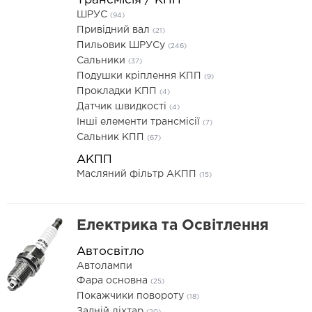
Трансмісія / КПП
ШРУС
(94)
Привідний вал
(21)
Пильовик ШРУСу
(246)
Сальники
(37)
Подушки кріплення КПП
(9)
Прокладки КПП
(4)
Датчик швидкості
(4)
Інші елементи трансмісії
(7)
Сальник КПП
(67)
АКПП
Масляний фільтр АКПП
(15)
Електрика та Освітлення
Автосвітло
Автолампи
Фара основна
(25)
Покажчики повороту
(18)
Задній ліхтар