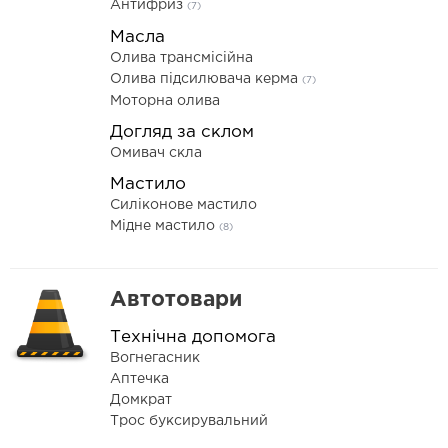
Антифриз
(7)
Масла
Олива трансмісійна
Олива підсилювача керма
(7)
Моторна олива
Догляд за склом
Омивач скла
Мастило
Силіконове мастило
Мідне мастило
(8)
Автотовари
Технічна допомога
Вогнегасник
Аптечка
Домкрат
Трос буксирувальний