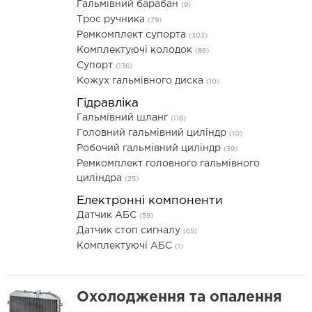
Гальмівний барабан
(9)
Трос ручника
(79)
Ремкомплект супорта
(303)
Комплектуючі колодок
(86)
Супорт
(136)
Кожух гальмівного диска
(10)
Гідравліка
Гальмівний шланг
(118)
Головний гальмівний циліндр
(10)
Робочий гальмівний циліндр
(39)
Ремкомплект головного гальмівного
циліндра
(25)
Електронні компоненти
Датчик АБС
(59)
Датчик стоп сигналу
(65)
Комплектуючі АБС
(1)
Охолодження та опалення