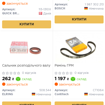
закінчується
Артикул:
1 987 302 213
BOSCH
Німеччина
Артикул:
113-1310X
QUICK BRAKE
Данія
КУПИТИ
КУПИТИ
Сальник розподільчого валу
Ремінь ГРМ
0 відгуків
0 відгуків
262
1 197
₴
склад
₴
склад
закінчується
закінчується
Артикул:
508.544
Артикул:
CT1064
ELRING
Contitech
Німеччина
Німеччина