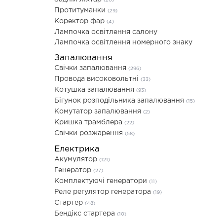
(20)
Протитуманки
(29)
Коректор фар
(4)
Лампочка освітлення салону
Лампочка освітлення номерного знаку
Запалювання
Свічки запалювання
(296)
Провода високовольтні
(33)
Котушка запалювання
(93)
Бігунок розподільника запалювання
(15)
Комутатор запалювання
(2)
Кришка трамблера
(22)
Свічки розжарення
(58)
Електрика
Акумулятор
(121)
Генератор
(27)
Комплектуючі генератори
(11)
Реле регулятор генератора
(19)
Стартер
(48)
Бендікс стартера
(10)