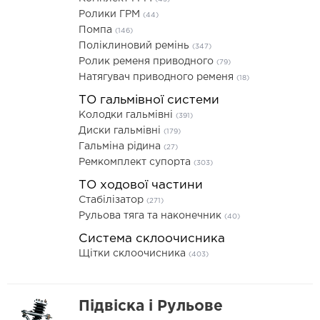
Ролики ГРМ
(44)
Помпа
(146)
Поліклиновий ремінь
(347)
Ролик ременя приводного
(79)
Натягувач приводного ременя
(18)
ТО гальмівної системи
Колодки гальмівні
(391)
Диски гальмівні
(179)
Гальміна рідина
(27)
Ремкомплект супорта
(303)
ТО ходової частини
Стабілізатор
(271)
Рульова тяга та наконечник
(40)
Система склоочисника
Щітки склоочисника
(403)
Підвіска і Рульове