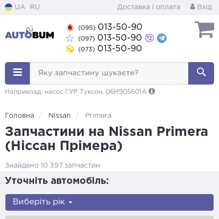
UA
RU
Доставка і оплата
Вхід
013-50-90
(095)
013-50-90
(097)
013-50-90
(073)
Яку запчастину шукаєте?
Наприклад: насос ГУР Туксон, 06H905601A
Головна
Nissan
Primera
Запчастини на Nissan Primera
(Ніссан Прімера)
Знайдено 10 397 запчастин
Уточніть автомобіль:
Виберіть рік