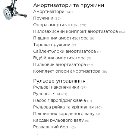
Амортизатори та пружини
Амортизатори
(141)
Пружини
(39)
Опора амортизатора
(70)
Пилозахисний комплект амортизатора
(63)
Підшипник амортизатора
(9)
Тарілка пружини
(2)
Сайлентблоки амортизатора
(1)
Відбійник амортизатора
(3)
Пильовик амортизатора
(27)
Комплект опори амортизатора
(18)
Рульове управління
Рульові наконечники
(67)
Рульові тяги
(63)
Насос гідропідсилювача
(11)
Рульова рейка та кріплення
(40)
Підшипник карданного валу
(3)
Кардан рульового валу
(9)
Розвальний болт
(5)