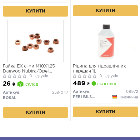
КУПИТИ
КУПИТИ
Гайка EX с-ми M10X1,25
Рідина для гідравлічних
Daewoo Nubira/Opel
передач 1L
Antara/Suzuki/Nissan/Honda/Mazda
0 відгуків
0 відгуків
489
26
₴
сьогодні
₴
склад
Артикул:
08972
Артикул:
258-047
FEBI BILSTEIN
Німеччина
BOSAL
КУПИТИ
КУПИТИ