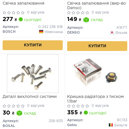
Свічка запалювання
Свічка запалювання (вир-во
Denso)
0 відгуків
0 відгуків
277
149
₴
сьогодні
₴
склад
Артикул:
0 242 236 618
Артикул:
K16TT
BOSCH
Німеччина
DENSO
Японія
КУПИТИ
КУПИТИ
Деталі вихлопної системи
Кришка радіатора з тиском
1.1bar
0 відгуків
0 відгуків
355
30
₴
сьогодні
₴
склад
Артикул:
RC133
Артикул:
258-835
Gates
Бельгія
BOSAL