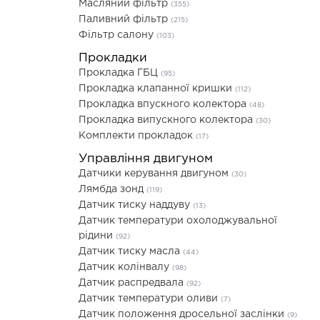
Масляний фільтр
(355)
Паливний фільтр
(215)
Фільтр салону
(103)
Прокладки
Прокладка ГБЦ
(95)
Прокладка клапанної кришки
(112)
Прокладка впускного колектора
(48)
Прокладка випускного колектора
(30)
Комплекти прокладок
(17)
Управління двигуном
Датчики керування двигуном
(30)
Лямбда зонд
(119)
Датчик тиску наддуву
(13)
Датчик температури охолоджувальної
рідини
(92)
Датчик тиску масла
(44)
Датчик колінвалу
(98)
Датчик распредвала
(92)
Датчик температури оливи
(7)
Датчик положення дросельної заслінки
(9)