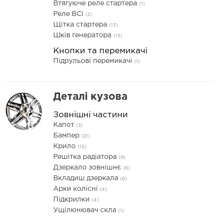
Втягуюче реле стартера
(1)
Реле ВСІ
(2)
Щітка стартера
(13)
Шків генератора
(13)
Кнопки та перемикачі
Підрульові перемикачі
(1)
Деталі кузова
Зовнішні частини
Капот
(3)
Бампер
(21)
Крило
(13)
Решітка радіатора
(9)
Дзеркало зовнішнє
(6)
Вкладиш дзеркала
(6)
Арки колісні
(4)
Підкрилки
(4)
Ущілюнювач скла
(1)