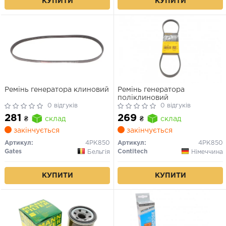
КУПИТИ
КУПИТИ
Ремінь генератора клиновий
Ремінь генератора
поліклиновий
0 відгуків
0 відгуків
281
269
₴
склад
₴
склад
закінчується
закінчується
Артикул:
4PK850
Артикул:
4PK850
Gates
Contitech
Бельгія
Німеччина
КУПИТИ
КУПИТИ