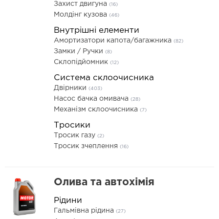
Захист двигуна
(16)
Молдінг кузова
(46)
Внутрішні елементи
Амортизатори капота/багажника
(82)
Замки / Ручки
(8)
Склопідйомник
(12)
Система склоочисника
Двірники
(403)
Насос бачка омивача
(28)
Механізм склоочисника
(7)
Тросики
Тросик газу
(2)
Тросик зчеплення
(16)
Олива та автохімія
Рідини
Гальмівна рідина
(27)