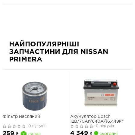
НАЙПОПУЛЯРНІШІ
ЗАПЧАСТИНИ ДЛЯ NISSAN
PRIMERA
Фільтр масляний
Акумулятор Bosch
12В/70Аг/640А/16,449кг
0 відгуків
0 відгуків
4 349
259
₴
сьогодні
₴
склад