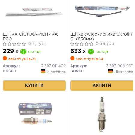
ЩІТКА СКЛООЧИСНИКА
Щітка склоочисника Citroën
ECO
C1 (650мм)
0 відгуків
0 відгуків
229
633
₴
склад
₴
склад
закінчується
закінчується
Артикул:
3 397 011 402
Артикул:
3 397 008 939
BOSCH
BOSCH
Німеччина
Німеччина
КУПИТИ
КУПИТИ