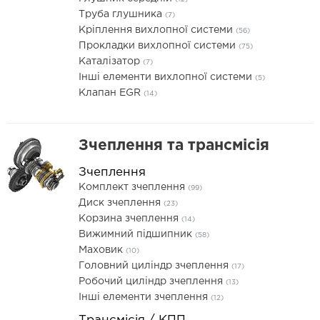
Труба глушника
(7)
Кріплення вихлопної системи
(56)
Прокладки вихлопної системи
(75)
Каталізатор
(7)
Інші елементи вихлопної системи
(5)
Клапан EGR
(14)
Зчеплення та трансмісія
Зчеплення
Комплект зчеплення
(99)
Диск зчеплення
(23)
Корзина зчеплення
(14)
Вижимний підшипник
(58)
Маховик
(10)
Головний циліндр зчеплення
(17)
Робочий циліндр зчеплення
(13)
Інші елементи зчеплення
(12)