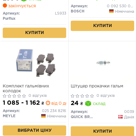
закінчується
Артикул:
0 092 S30 080
BOSCH
Німеччина
Артикул:
LS933
Purflux
КУПИТИ
КУПИТИ
Комплект гальмівних
Штуцер прокачки гальм
колодок
0 відгуків
0 відгуків
1 085 - 1 162
24
₴
від 0 дн.
₴
склад
Артикул:
025 234 8216
Артикул:
0039
MEYLE
Німеччина
QUICK BRAKE
Данія
ВИБРАТИ ЦІНУ
КУПИТИ