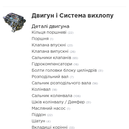
Двигун і Система вихлопу
Деталі двигуна
Кільця поршневі
(22)
Поршня
(1)
Клапана впускні
(23)
Клапана випускні
(26)
Сальники клапанів
(65)
Гідрокомпенсатори
(16)
Болти головки блоку циліндрів
(31)
Розподільний вал
(7)
Сальник розподільчого вала
(56)
Колінвал
(18)
Сальник коленвала
(106)
Шків колінвалу / Демфер
(31)
Масляний насос
(1)
Піддон
(22)
Шатун
(4)
Вкладиші корінні
(33)