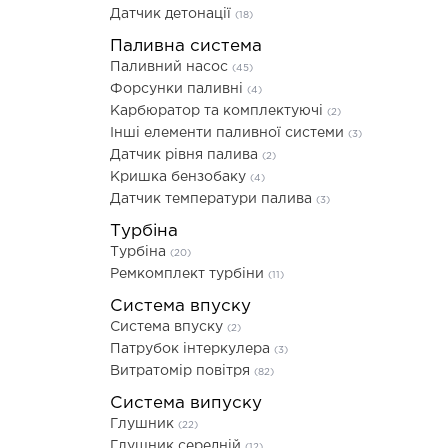
Датчик детонації
(18)
Паливна система
Паливний насос
(45)
Форсунки паливні
(4)
Карбюратор та комплектуючі
(2)
Інші елементи паливної системи
(3)
Датчик рівня палива
(2)
Кришка бензобаку
(4)
Датчик температури палива
(3)
Турбіна
Турбіна
(20)
Ремкомплект турбіни
(11)
Система впуску
Система впуску
(2)
Патрубок інтеркулера
(3)
Витратомір повітря
(82)
Система випуску
Глушник
(22)
Глушник середній
(12)