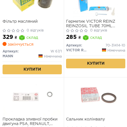
Фільтр масляний
Герметик VICTOR REINZ
REINZOSIL TUBE 70ML
0 відгуків
-50/+300 (антрацит)
0 відгуків
329
285
₴
склад
₴
склад
закінчується
Артикул:
70-31414-10
VICTOR REINZ
Німеччина
Артикул:
W 67/1
MANN
Німеччина
КУПИТИ
КУПИТИ
Прокладка зливної пробки
Сальник колінвалу
двигуна PSA, RENAULT,