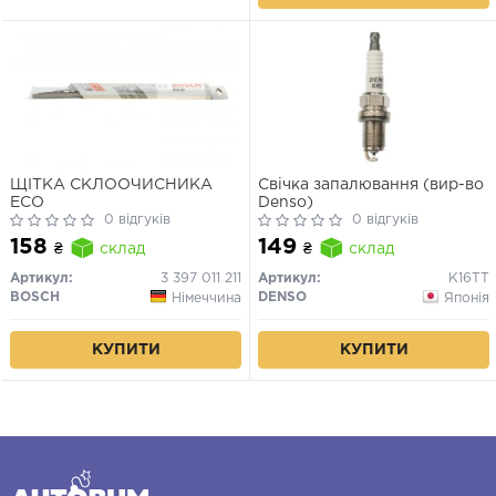
ЩІТКА СКЛООЧИСНИКА
Свічка запалювання (вир-во
ECO
Denso)
0 відгуків
0 відгуків
158
149
₴
склад
₴
склад
Артикул:
3 397 011 211
Артикул:
K16TT
BOSCH
DENSO
Німеччина
Японія
КУПИТИ
КУПИТИ