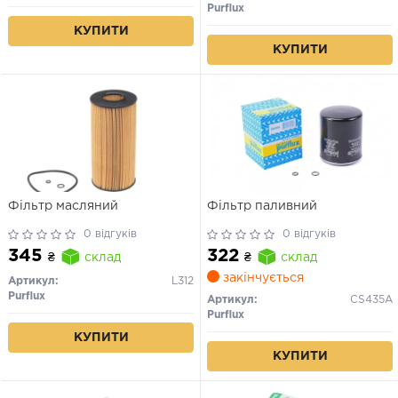
Purflux
КУПИТИ
КУПИТИ
Фільтр масляний
Фільтр паливний
0 відгуків
0 відгуків
345
322
₴
склад
₴
склад
закінчується
Артикул:
L312
Purflux
Артикул:
CS435A
Purflux
КУПИТИ
КУПИТИ