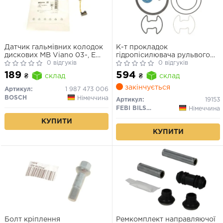
Датчик гальмівних колодок
К-т прокладок
дискових MB Viano 03-, E
гідропісилювача рульвого
(S211) Kombi 03-, Sprinter
0 відгуків
управління
0 відгуків
06- VW Crafter 06-
189
594
₴
склад
₴
склад
закінчується
Артикул:
1 987 473 006
BOSCH
Німеччина
Артикул:
19153
FEBI BILSTEIN
Німеччина
КУПИТИ
КУПИТИ
Болт кріплення
Ремкомплект направляючої