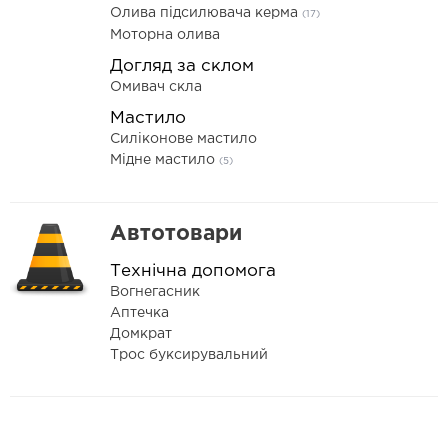
Олива підсилювача керма
(17)
Моторна олива
Догляд за склом
Омивач скла
Мастило
Силіконове мастило
Мідне мастило
(5)
Автотовари
Технічна допомога
Вогнегасник
Аптечка
Домкрат
Трос буксирувальний