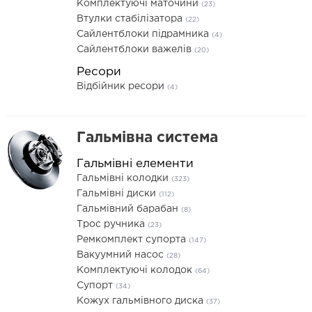
Комплектуючі маточини
(23)
Втулки стабілізатора
(22)
Сайлентблоки підрамника
(4)
Сайлентблоки важелів
(20)
Ресори
Відбійник ресори
(4)
Гальмівна система
Гальмівні елементи
Гальмівні колодки
(323)
Гальмівні диски
(112)
Гальмівний барабан
(8)
Трос ручника
(23)
Ремкомплект супорта
(147)
Вакуумний насос
(28)
Комплектуючі колодок
(64)
Супорт
(34)
Кожух гальмівного диска
(37)