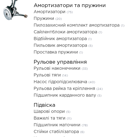
Амортизатори та пружини
Амортизатори
(75)
Пружини
(20)
Пилозахисний комплект амортизатора
(1)
Сайлентблоки амортизатора
(1)
Відбійник амортизатора
(1)
Пильовик амортизатора
(5)
Проставка пружини
(1)
Рульове управління
Рульові наконечники
(33)
Рульові тяги
(14)
Насос гідропідсилювача
(40)
Рульова рейка та кріплення
(24)
Підшипник карданного валу
(5)
Підвіска
Шарові опори
(5)
Важелі та тяги
(11)
Підшипник маточини
(78)
Стійки стабілізатора
(6)