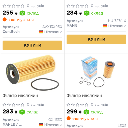
0 відгуків
0 відгуків
255
284
₴
склад
₴
склад
закінчується
Артикул:
HU 727/1 X
MANN
Німеччина
Артикул:
AVX13X950
Contitech
Німеччина
КУПИТИ
КУПИТИ
Фільтр масляний
Фільтр масляний
0 відгуків
0 відгуків
283
299
₴
склад
₴
склад
закінчується
Артикул:
OX 133D
MAHLE / KNECHT
Німеччина
Артикул:
L305