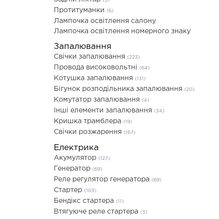
(3)
Протитуманки
(6)
Лампочка освітлення салону
Лампочка освітлення номерного знаку
Запалювання
Свічки запалювання
(223)
Провода високовольтні
(64)
Котушка запалювання
(131)
Бігунок розподільника запалювання
(20)
Комутатор запалювання
(4)
Інші елементи запалювання
(34)
Кришка трамблера
(19)
Свічки розжарення
(167)
Електрика
Акумулятор
(127)
Генератор
(69)
Реле регулятор генератора
(69)
Стартер
(103)
Бендікс стартера
(11)
Втягуюче реле стартера
(3)