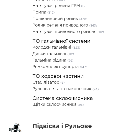
Натягувач ременя ГРМ
(1)
Помпа
(319)
Поліклиновий ремінь
(438)
Ролик ременя приводного
(363)
Натягувач приводного ременя
(112)
ТО гальмівної системи
Колодки гальмівні
(323)
Диски гальмівні
(112)
Гальміна рідина
(26)
Ремкомплект супорта
(147)
ТО ходової частини
Стабілізатор
(6)
Рульова тяга та наконечник
(24)
Система склоочисника
Щітки склоочисника
(96)
Підвіска і Рульове