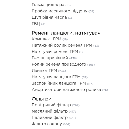
Гільза циліндра
(16)
Пробка масляного піддону
(69)
Щуп рівня масла
(3)
ГБЦ
(3)
Ремені, ланцюги, натягувачі
Комплект ГРМ
(19)
Натяжний ролик ременя ГРМ
(83)
Натягувач ременя ГРМ
(1)
Ремінь привідний
(438)
Ролик ременя приводного
(363)
Ланцюг ГРМ
(234)
Натягувач ланцюга ГРМ
(39)
Заспокійник ланцюга ГРМ
(117)
Амортизатори натяжного ролика
(26)
Фільтри
Повітряний фільтр
(297)
Масляний фільтр
(417)
Паливний фільтр
(351)
Фільтр салону
(164)