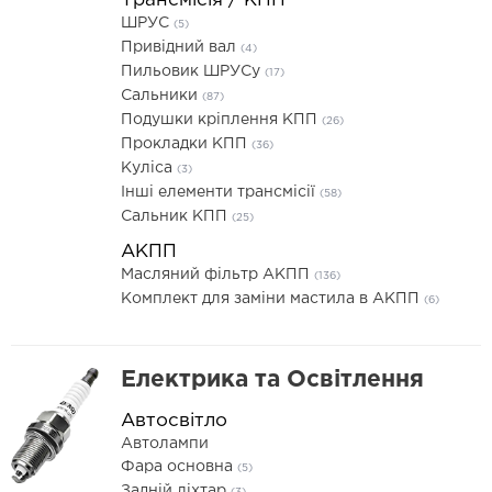
Трансмісія / КПП
ШРУС
(5)
Привідний вал
(4)
Пильовик ШРУСу
(17)
Сальники
(87)
Подушки кріплення КПП
(26)
Прокладки КПП
(36)
Куліса
(3)
Інші елементи трансмісії
(58)
Сальник КПП
(25)
АКПП
Масляний фільтр АКПП
(136)
Комплект для заміни мастила в АКПП
(6)
Електрика та Освітлення
Автосвітло
Автолампи
Фара основна
(5)
Задній ліхтар