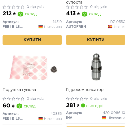
супорта
0 відгуків
0 відгуків
212
413
₴
склад
₴
склад
Артикул:
14519
Артикул:
D7-055C
FEBI BILSTEIN
AUTOFREN
Німеччина
Іспанія
КУПИТИ
КУПИТИ
Подушка гумова
Гідрокомпенсатор
0 відгуків
0 відгуків
281
60
₴
сьогодні
₴
склад
Артикул:
420 0086 10
Артикул:
40836
INA
Німеччина
FEBI BILSTEIN
Німеччина