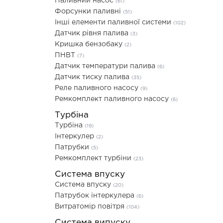
Паливний насос
(61)
Форсунки паливні
(51)
Інші елементи паливної системи
(102)
Датчик рівня палива
(3)
Кришка бензобаку
(2)
ПНВТ
(7)
Датчик температури палива
(6)
Датчик тиску палива
(35)
Реле паливного насосу
(9)
Ремкомплект паливного насосу
(6)
Турбіна
Турбіна
(19)
Інтеркулер
(2)
Патрубки
(5)
Ремкомплект турбіни
(23)
Система впуску
Система впуску
(20)
Патрубок інтеркулера
(6)
Витратомір повітря
(104)
Система випуску