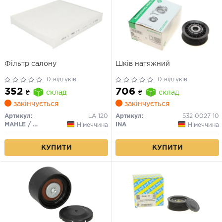
Фільтр салону
Шків натяжний
0 відгуків
0 відгуків
352
706
₴
склад
₴
склад
закінчується
закінчується
Артикул:
LA 120
Артикул:
532 0027 10
MAHLE / KNECHT
INA
Німеччина
Німеччина
КУПИТИ
КУПИТИ