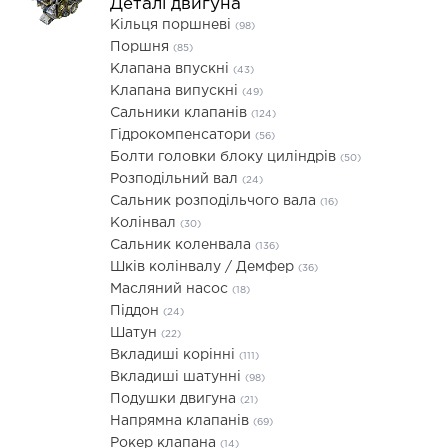
Деталі двигуна
Кільця поршневі
(98)
Поршня
(85)
Клапана впускні
(43)
Клапана випускні
(49)
Сальники клапанів
(124)
Гідрокомпенсатори
(56)
Болти головки блоку циліндрів
(50)
Розподільний вал
(24)
Сальник розподільчого вала
(16)
Колінвал
(30)
Сальник коленвала
(136)
Шків колінвалу / Демфер
(36)
Масляний насос
(18)
Піддон
(24)
Шатун
(22)
Вкладиші корінні
(111)
Вкладиші шатунні
(98)
Подушки двигуна
(21)
Напрямна клапанів
(69)
Рокер клапана
(14)