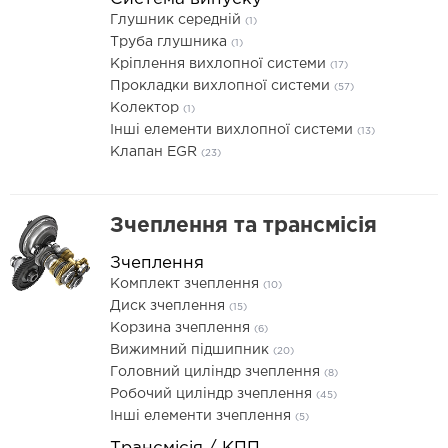
Глушник середній
(1)
Труба глушника
(1)
Кріплення вихлопної системи
(17)
Прокладки вихлопної системи
(57)
Колектор
(1)
Інші елементи вихлопної системи
(13)
Клапан EGR
(23)
Зчеплення та трансмісія
Зчеплення
Комплект зчеплення
(10)
Диск зчеплення
(15)
Корзина зчеплення
(6)
Вижимний підшипник
(20)
Головний циліндр зчеплення
(8)
Робочий циліндр зчеплення
(45)
Інші елементи зчеплення
(5)