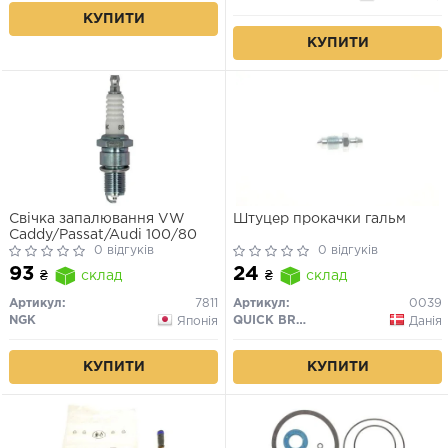
КУПИТИ
КУПИТИ
Свічка запалювання VW
Штуцер прокачки гальм
Caddy/Passat/Audi 100/80
0 відгуків
0 відгуків
93
24
₴
склад
₴
склад
Артикул:
7811
Артикул:
0039
NGK
QUICK BRAKE
Японія
Данія
КУПИТИ
КУПИТИ