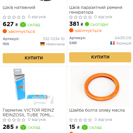
Шків натяжний
Шків паразитний ременя
генератора
0 відгуків
0 відгуків
381
627
₴
сьогодні
₴
склад
закінчується
закінчується
Артикул:
GA351.09
Артикул:
532 0234 10
SNR
Франція
INA
Німеччина
КУПИТИ
КУПИТИ
Герметик VICTOR REINZ
Шайба болта зливу масла
REINZOSIL TUBE 70ML
-50/+300 (антрацит)
0 відгуків
0 відгуків
285
15
₴
склад
₴
склад