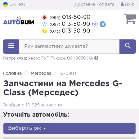
UA
RU
Доставка і оплата
Вхід
013-50-90
(095)
013-50-90
(097)
013-50-90
(073)
Яку запчастину шукаєте?
Наприклад: насос ГУР Туксон, 06H905601A
Головна
Mercedes
G-Class
Запчастини на Mercedes G-
Class (Мерседес)
Знайдено 10 929 запчастин
Уточніть автомобіль:
Виберіть рік