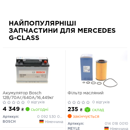
НАЙПОПУЛЯРНІШІ
ЗАПЧАСТИНИ ДЛЯ MERCEDES
G-CLASS
Акумулятор Bosch
Фільтр масляний
12В/70Аг/640А/16,449кг
0 відгуків
0 відгуків
4 349
235
₴
сьогодні
₴
склад
закінчується
Артикул:
0 092 S30 080
BOSCH
Німеччина
Артикул:
014 018 0010
MEYLE
Німеччина