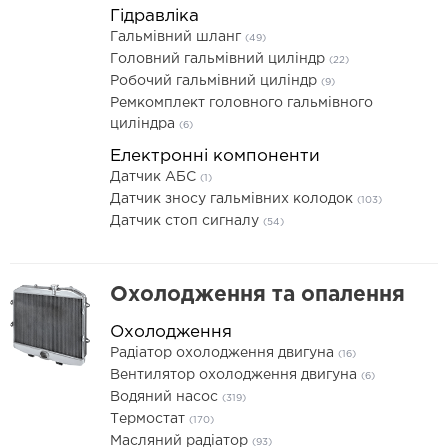
Гідравліка
Гальмівний шланг
(49)
Головний гальмівний циліндр
(22)
Робочий гальмівний циліндр
(9)
Ремкомплект головного гальмівного
циліндра
(6)
Електронні компоненти
Датчик АБС
(1)
Датчик зносу гальмівних колодок
(103)
Датчик стоп сигналу
(54)
Охолодження та опалення
Охолодження
Радіатор охолодження двигуна
(16)
Вентилятор охолодження двигуна
(6)
Водяний насос
(319)
Термостат
(170)
Масляний радіатор
(93)