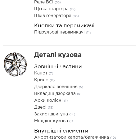
Реле ВСІ
(55)
Щітка стартера
(15)
Шків генератора
(85)
Кнопки та перемикачі
Підрульові перемикачі
(11)
Деталі кузова
Зовнішні частини
Капот
(7)
Крило
(11)
Дзеркало зовнішнє
(5)
Вкладиш дзеркала
(5)
Арки колісні
(1)
Двері
(15)
Захист двигуна
(14)
Молдінг кузова
(1)
Внутрішні елементи
Амортизатори капота/багажника
(10)