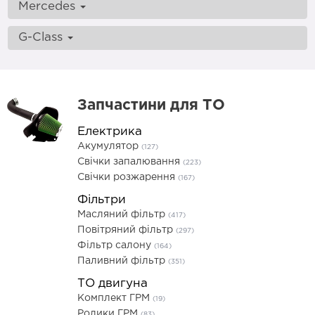
Mercedes
G-Class
Запчастини для ТО
Електрика
Акумулятор
(127)
Свічки запалювання
(223)
Свічки розжарення
(167)
Фільтри
Масляний фільтр
(417)
Повітряний фільтр
(297)
Фільтр салону
(164)
Паливний фільтр
(351)
ТО двигуна
Комплект ГРМ
(19)
Ролики ГРМ
(83)