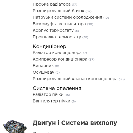
Пробка радіатора
(17)
Розширювальний бачок
(62)
Патрубки системи охолодження
(10)
Віскомуфта вентилятора
(30)
Корпус термостату
(5)
Прокладка термостату
(38)
Кондиціонер
Радіатор кондиціонера
(7)
Компресор кондиціонера
(37)
Випарник
(8)
Осушувач
(2)
Розширювальний клапан кондиціонера
(35)
Система опалення
Радіатор пічки
(15)
Вентилятор пічки
(9)
Двигун і Система вихлопу