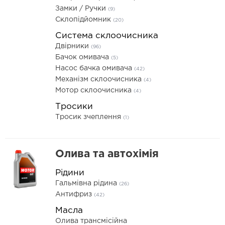
Замки / Ручки
(9)
Склопідйомник
(20)
Система склоочисника
Двірники
(96)
Бачок омивача
(5)
Насос бачка омивача
(42)
Механізм склоочисника
(4)
Мотор склоочисника
(4)
Тросики
Тросик зчеплення
(1)
Олива та автохімія
Рідини
Гальмівна рідина
(26)
Антифриз
(42)
Масла
Олива трансмісійна