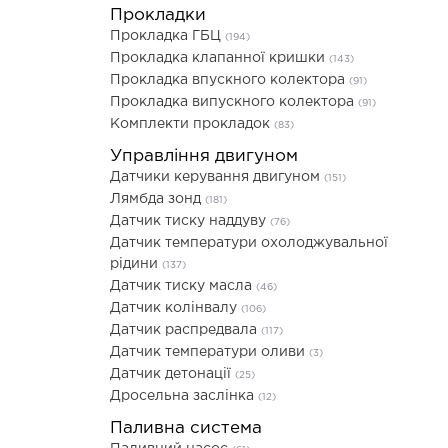
Прокладки
Прокладка ГБЦ
(194)
Прокладка клапанної кришки
(143)
Прокладка впускного колектора
(91)
Прокладка випускного колектора
(91)
Комплекти прокладок
(83)
Управління двигуном
Датчики керування двигуном
(151)
Лямбда зонд
(181)
Датчик тиску наддуву
(76)
Датчик температури охолоджувальної
рідини
(137)
Датчик тиску масла
(46)
Датчик колінвалу
(106)
Датчик распредвала
(117)
Датчик температури оливи
(3)
Датчик детонації
(25)
Дросельна заслінка
(12)
Паливна система