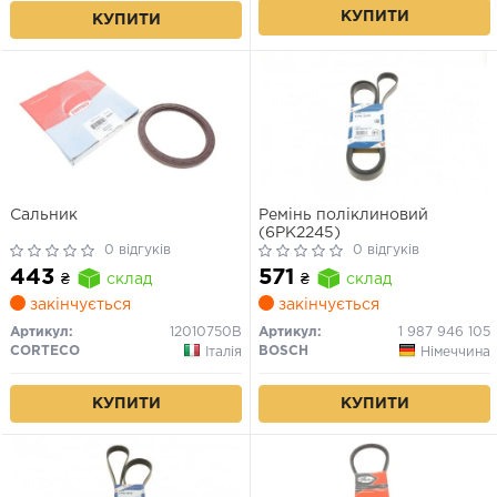
КУПИТИ
КУПИТИ
Сальник
Ремінь поліклиновий
(6PK2245)
0 відгуків
0 відгуків
443
571
₴
склад
₴
склад
закінчується
закінчується
Артикул:
12010750B
Артикул:
1 987 946 105
CORTECO
BOSCH
Італія
Німеччина
КУПИТИ
КУПИТИ