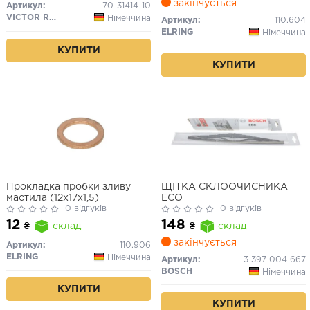
закінчується
Артикул:
70-31414-10
VICTOR REINZ
Німеччина
Артикул:
110.604
ELRING
Німеччина
КУПИТИ
КУПИТИ
Прокладка пробки зливу
ЩІТКА СКЛООЧИСНИКА
мастила (12x17x1,5)
ECO
0 відгуків
0 відгуків
12
148
₴
склад
₴
склад
закінчується
Артикул:
110.906
ELRING
Німеччина
Артикул:
3 397 004 667
BOSCH
Німеччина
КУПИТИ
КУПИТИ